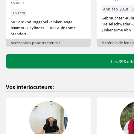
1.550 € HT
Ann. fab. 2018
3
150 cm
Gebrauchter -Kuh
SAT Krokodunggabel -Zinkenlänge
Kreiselschwader -
800mm -2 Zylinder -EURO Aufnahme
Zinkenarme Abn
Standart -i
Accessoires pour tracteurs /
Matériels de fenai
Les 396 off
Vos interlocuteurs: