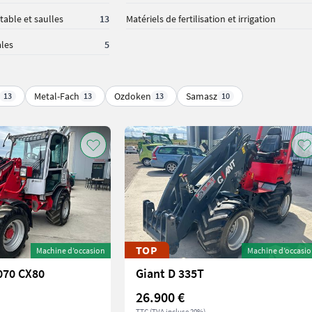
table et saulles
13
Matériels de fertilisation et irrigation
ales
5
Metal-Fach
Ozdoken
Samasz
13
13
13
10
TOP
Machine d’occasion
Machine d’occasi
070 CX80
Giant D 335T
26.900 €
TTC (TVA incluse 20%)