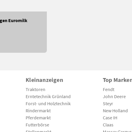
gen Euromilk
Kleinanzeigen
Top Marke
Traktoren
Fendt
Erntetechnik Grünland
John Deere
Forst- und Holztechnik
Steyr
Rindermarkt
New Holland
Pferdemarkt
Case IH
Futterbörse
Claas
Stellenmarkt
Massey Fergu