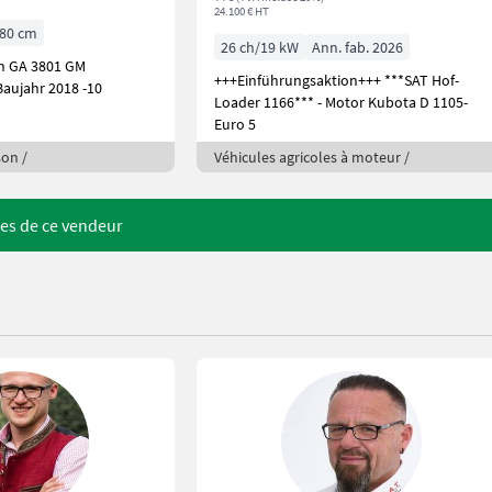
24.100 € HT
80 cm
26 ch/19 kW
Ann. fab. 2026
n GA 3801 GM
+++Einführungsaktion+++ ***SAT Hof-
Baujahr 2018 -10
Loader 1166*** - Motor Kubota D 1105-
Euro 5
son /
Véhicules agricoles à moteur /
res de ce vendeur