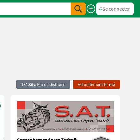
Se connecter
181.86 à km de distance
Actuellement fermé
Sensenberger Agrar-Technik