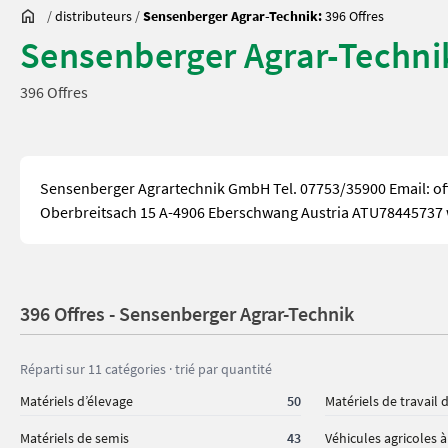
/
distributeurs
/
Sensenberger Agrar-Technik:
396 Offres
Sensenberger Agrar-Techni
396 Offres
Sensenberger Agrartechnik GmbH Tel. 07753/35900 Email: o
Oberbreitsach 15 A-4906 Eberschwang Austria ATU78445737 
396 Offres - Sensenberger Agrar-Technik
Réparti sur 11 catégories · trié par quantité
Matériels d’élevage
50
Matériels de travail 
Matériels de semis
43
Véhicules agricoles 