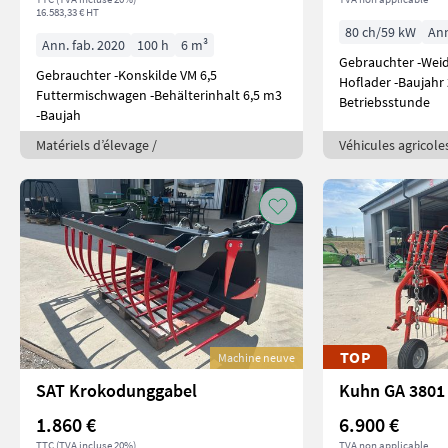
16.583,33 € HT
80 ch/59 kW
Ann
Ann. fab. 2020
100 h
6 m³
Gebrauchter -Wei
Gebrauchter -Konskilde VM 6,5
Hoflader -Baujahr
Futtermischwagen -Behälterinhalt 6,5 m3
Betriebsstunde
-Baujah
Matériels d’élevage /
Véhicules agricole
TOP
Machine neuve
SAT Krokodunggabel
Kuhn GA 3801
1.860 €
6.900 €
TTC (TVA incluse 20%)
TVA non applicable