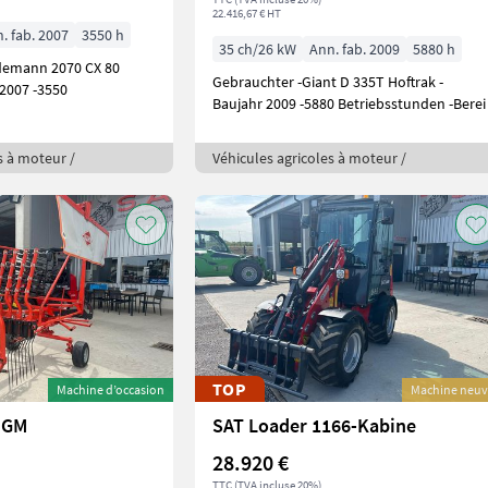
22.416,67 € HT
. fab. 2007
3550 h
35 ch/26 kW
Ann. fab. 2009
5880 h
demann 2070 CX 80
Gebrauchter -Giant D 335T Hoftrak -
 2007 -3550
Baujahr 2009 -5880 Betriebsstunden -Berei
s à moteur /
Véhicules agricoles à moteur /
TOP
Machine d’occasion
Machine neu
 GM
SAT Loader 1166-Kabine
28.920 €
TTC (TVA incluse 20%)