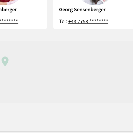
nberger
Georg Sensenberger
********
Tel:
+43 7753 ********