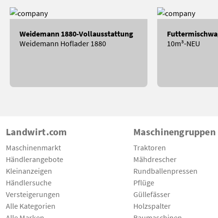
Weidemann 1880-Vollausstattung
Futtermischwa
Weidemann Hoflader 1880
10m³-NEU
Landwirt.com
Maschinengruppen
Maschinenmarkt
Traktoren
Händlerangebote
Mähdrescher
Kleinanzeigen
Rundballenpressen
Händlersuche
Pflüge
Versteigerungen
Güllefässer
Alle Kategorien
Holzspalter
Alle Marken
Baumaschinen