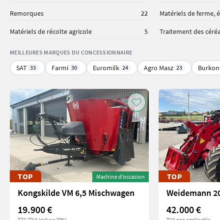
Remorques
22
Matériels de ferme, é
Matériels de récolte agricole
5
Traitement des céré
MEILLEURES MARQUES DU CONCESSIONNAIRE
SAT
Farmi
Euromilk
Agro Masz
Burkon
33
30
24
23
TOP
TOP
Machine d’occasion
Kongskilde VM 6,5 Mischwagen
Weidemann 2
19.900 €
42.000 €
TTC (TVA incluse 20%)
TVA non applicable