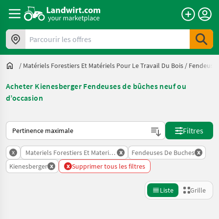
Parcourir les offres
/
Matériels Forestiers Et Matériels Pour Le Travail Du Bois
/
Fendeuses
Acheter Kienesberger Fendeuses de bûches neuf ou
d’occasion
Voici comment les annonces sont triées sur Landwirt.com
Filtres
x
x
x
Materiels Forestiers Et Materiels Pour Le Travail Du Bois
Fendeuses De Buches
x
x
Kienesberger
Supprimer tous les filtres
Liste
Grille