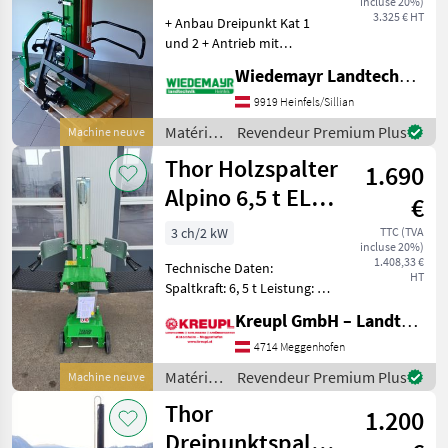
incluse 20%)
Tonnen
du bois /
Marketplace
distributeurs
annonces
3.325 € HT
+ Anbau Dreipunkt Kat 1
Thor
und 2 + Antrieb mit
aufgebauter
Wiedemayr Landtechnik GmbH
Zapfwellenpumpe +
Spalthöhe 1240 mm +
9919 Heinfels/Sillian
Spaltkraft 18 Tonnen +
Matériels
Revendeur Premium Plus
Machine neuve
Zapfwellendrehzahl 540
forestiers
Thor Holzspalter
1/min + max. Stammdu
1.690
et
matériels
Alpino 6,5 t EL
€
pour le
400 Volt
travail
3 ch/2 kW
TTC (TVA
incluse 20%)
du bois /
1.408,33 €
Technische Daten:
Thor
HT
Spaltkraft: 6, 5 t Leistung: 2,
5 PS / 1, 85 kW
Kreupl GmbH – Landtechnik – Schlosserei – Anhänger
Stammdurchmesser (min-
max): 5-40 cm
4714 Meggenhofen
Spaltgeschwindigkei: 3, 2
Matériels
Revendeur Premium Plus
Machine neuve
cm / Sekunde
forestiers
Thor
Gesamtgewicht: 106 kg
1.200
et
matériels
Dreipunktspalter