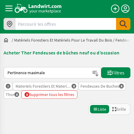
Parcourir les offres
/
Matériels Forestiers Et Matériels Pour Le Travail Du Bois
/
Fendeuses
Acheter Thor Fendeuses de bûches neuf ou d’occasion
Voici comment les annonces sont triées sur Landwirt.com
Filtres
x
x
x
Materiels Forestiers Et Materiels Pour Le Travail Du Bois
Fendeuses De Buches
x
x
Thor
Supprimer tous les filtres
Liste
Grille