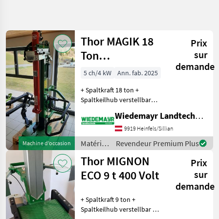
Affiner la
recherche
Thor MAGIK 18
Prix
Catégorie
Pays
Filtres
4
Ton
sur
demande
Stehendspalter
Afficher
5 ch/4 kW
Ann. fab. 2025
CHEMIN
Réinitialiser
6
ACTUEL
résultats
+ Spaltkraft 18 ton +
matériel
Spaltkeilhub verstellbar
forestier
114 cm + Hydrauliköl-Tank
Wiedemayr Landtechnik GmbH
Materiels
23 l + System LEADER für
Forestiers
einzigartigen Komfort +
9919 Heinfels/Sillian
Et
Antrieb Zapfwellenantrieb
Materiels
Matériels
Revendeur Premium Plus
Machine d’occasion
540 U/min
Pour Le
forestiers
Travail Du
Thor MIGNON
Prix
et
Bois
matériels
ECO 9 t 400 Volt
sur
Fendeuses
pour le
demande
De Buches
travail
+ Spaltkraft 9 ton +
Thor
du bois /
Spaltkeilhub verstellbar 50
Thor
CHOISIR
cm + min. - max.