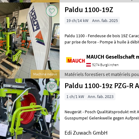
Paldu
Paldu 1100-19Z
19 ch/14 kW
Ann. fab. 2025
Paldu 1100 - Fendeuse de bois 19Z Caractéristiques : - Entraînement
par prise de force - Pompe à huile à débit
montée de manière fi
MAUCH Gesellschaft m
5274 Burgkirchen
Matériels forestiers et matériels pou
Machine neuve
Paldu 1100-19z PZG-R 
1 ch/1 kW
Ann. fab. 2023
Neugerät - Posch Qualitätsprodukt mit Autospeed und massiver
Gusspumpe! Gelenkwelle gegen Aufpreis + 250, - Hauszustellung
gegen Aufpreis möglich. sofort v
Edi Zuwach GmbH