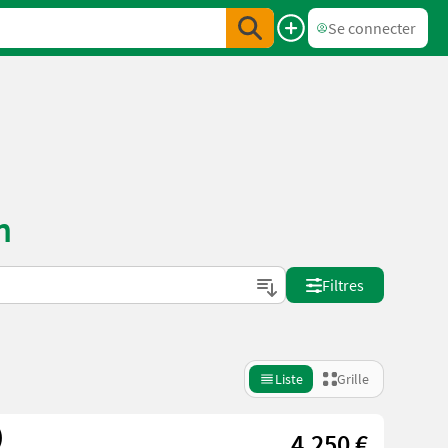
Se connecter
n
Filtres
Liste
Grille
)
4.250 €