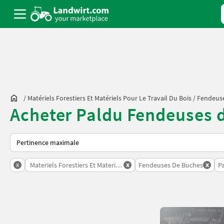
/
Matériels Forestiers Et Matériels Pour Le Travail Du Bois
/
Fendeus
Acheter Paldu Fendeuses d
Voici comment les annonces sont triées sur Landwirt.com
x
x
x
Materiels Forestiers Et Materiels Pour Le Travail Du Bois
Fendeuses De Buches
P