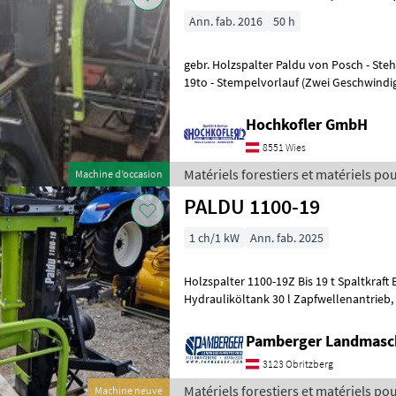
Ann. fab. 2016
50 h
gebr. Holzspalter Paldu von Posch - Stehendspalter für Meterholz -
19to - Stempelvorlauf (Zwei Geschwindigk
Stufe 2: ca. 13cm/s - Ste
Hochkofler GmbH
8551 Wies
Matériels forestiers et matériels pour
Machine d’occasion
Paldu
PALDU 1100-19
1 ch/1 kW
Ann. fab. 2025
Holzspalter 1100-19Z Bis 19 t Spaltkraft
Hydrauliköltank 30 l Zapfwellenantrieb, Ölpumpe mit Literleistung 33
l/min bei 540U/min fix montie
Pamberger Landmasc
3123 Obritzberg
Matériels forestiers et matériels pour
Machine neuve