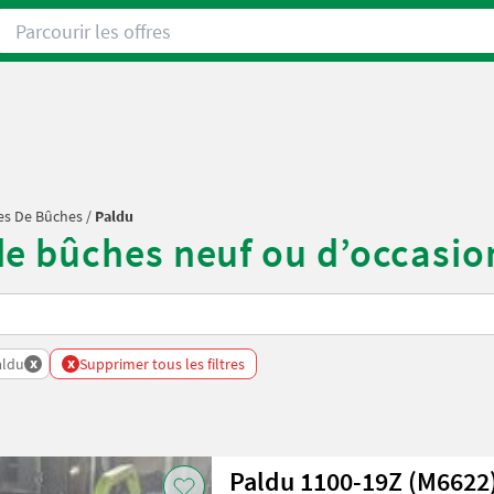
Parcourir les offres
es De Bûches
/
Paldu
e bûches neuf ou d’occasio
x
x
aldu
Supprimer tous les filtres
Paldu 1100-19Z (M6622