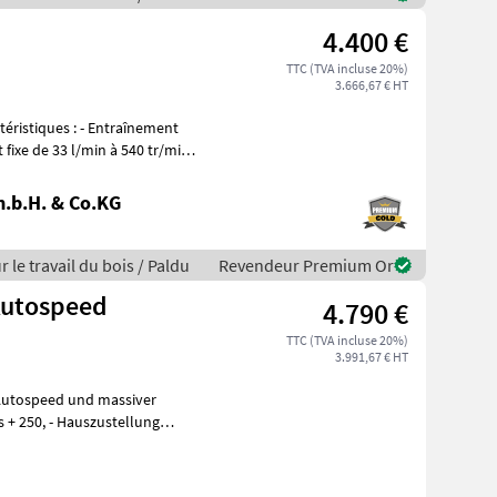
4.400 €
TTC (TVA incluse 20%)
3.666,67 € HT
 fixe de 33 l/min à 540 tr/min,
.b.H. & Co.KG
r le travail du bois / Paldu
Revendeur Premium Or
Autospeed
4.790 €
TTC (TVA incluse 20%)
3.991,67 € HT