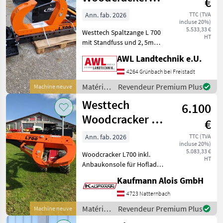
€
pour le
L700
travail
Ann. fab. 2026
TTC (TVA
incluse 20%)
du bois /
5.533,33 €
Westtech Spaltzange L 700
Westtech
HT
mit Standfuss und 2, 5m
langen
AWL Landtechnik e.U.
Hydraulikschläuchen,
Öffnungsweite 700mm,
4264 Grünbach bei Freistadt
Spaltkraft 22 Tonnen , :
Matériels
Revendeur Premium Plus
Machine neuve
Matériels forestiers et
forestiers
Westtech
matériels pour le
6.100
et
matériels
Woodcracker L
€
pour le
700
travail
Ann. fab. 2026
TTC (TVA
incluse 20%)
du bois /
5.083,33 €
Woodcracker L700 inkl.
Westtech
HT
Anbaukonsole für Hoflader
oder Traktor-Frontlader
Kaufmann Alois GmbH
Euro-Aufnahme inkl.
Hydraulikschläuche
4723 Natternbach
inkl.Anbauplatte an Lader
Matériels
Revendeur Premium Plus
Machine neuve
ca 375 Kg Eigengewich
forestiers