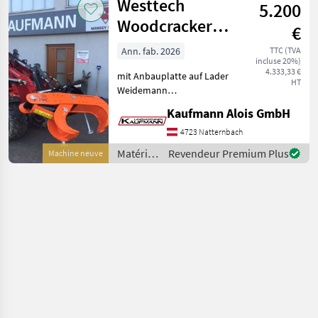
Westtech
5.200
et
matériels
Woodcracker
€
pour le
L540
travail
Ann. fab. 2026
TTC (TVA
incluse 20%)
du bois /
4.333,33 €
mit Anbauplatte auf Lader
Westtech
HT
Weidemann
/Euroaufnahme ......ec.
Kaufmann Alois GmbH
Maschine ist lagernd!! - ca
300kg Eigengewicht -
4723 Natternbach
Zangenöffnung 540 mm -
Matériels
Revendeur Premium Plus
Machine neuve
Spaltkraft bis 14 t (abhängi
forestiers
et
matériels
pour le
travail
du bois /
Westtech