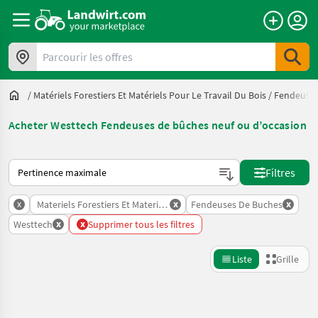
Parcourir les offres
/
Matériels Forestiers Et Matériels Pour Le Travail Du Bois
/
Fendeuses
Acheter Westtech Fendeuses de bûches neuf ou d’occasion
Voici comment les annonces sont triées sur Landwirt.com
Filtres
x
x
x
Materiels Forestiers Et Materiels Pour Le Travail Du Bois
Fendeuses De Buches
x
x
Westtech
Supprimer tous les filtres
Liste
Grille