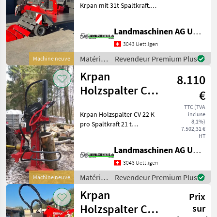
Krpan mit 31t Spaltkraft.
Der Spalter hat einen
hydraulischen aufnahme
Landmaschinen AG Uettligen
Tisch, der Zylinder mit 31t
Druckkraft stosst den
3043 Uettligen
Tremmel durch das S
Matériels
Revendeur Premium Plus
Machine neuve
forestiers
Krpan
8.110
et
matériels
Holzspalter CV
€
pour le
22 K pro /
travail
TTC (TVA
Krpan Holzspalter CV 22 K
incluse
Fendeuse à bois
du bois /
8,1%)
pro Spaltkraft 21 t
Krpan
7.502,31 €
Zylinderhub 970 mm
HT
Spalthöhe 600 / 1100 mm
Landmaschinen AG Uettligen
Autospeed 2
Spaltgeschwindigkeiten
3043 Uettligen
Spaltgeschwindigkeit V1 7.2
Matériels
Revendeur Premium Plus
Machine neuve
s, V2 3.
forestiers
Krpan
Prix
et
matériels
Holzspalter CV
sur
pour le