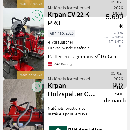
05-02-
Machine neuve
Matériels forestiers et
2026
Krpan CV 22 K
matériels pour le travail du
19:25
5.690
bois / Krpan
PRO
€
Ann. fab. 2025
TTC (TVA
incluse 20%)
4.741,67 €
-Hydraulischer
HT
Funkseilwinde Matériels
forestiers et matériels pour
Raiffeisen Lagerhaus SÜD eGen
le travail du bois Fendeuses
7540 Güssing
de bûches
05-02-
Machine neuve
Matériels forestiers et
2026
Krpan
matériels pour le travail du
19:10
Prix
bois / Krpan
Holzspalter CV
sur
demande
22 K PRO
Matériels forestiers et
matériels pour le travail du
bois Fendeuses de bûches
RLH Amstetten