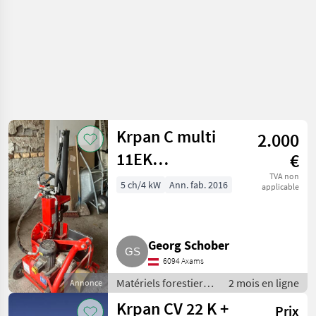
Krpan C multi
2.000
11EK
€
Holzspalter
TVA non
5 ch/4 kW
Ann. fab. 2016
applicable
Georg Schober
6094 Axams
Matériels forestiers
2 mois en ligne
Annonce
et matériels pour le
Krpan CV 22 K +
Prix
travail du bois /