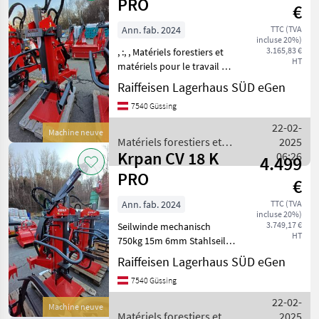
matériels
PRO
€
pour le
travail du
Ann. fab. 2024
TTC (TVA
incluse 20%)
bois /
3.165,83 €
, :, , Matériels forestiers et
Krpan
HT
matériels pour le travail du
bois Fendeuses de bûches
Raiffeisen Lagerhaus SÜD eGen
7540 Güssing
22-02-
Machine neuve
Matériels forestiers et
2025
Krpan CV 18 K
matériels pour le travail du
06:26
4.499
bois / Krpan
PRO
€
Ann. fab. 2024
TTC (TVA
incluse 20%)
3.749,17 €
Seilwinde mechanisch
HT
750kg 15m 6mm Stahlseil , ,
Matériels forestiers et
Raiffeisen Lagerhaus SÜD eGen
matériels pour le travail du
7540 Güssing
bois Fendeuses de bûches
22-02-
Machine neuve
Matériels forestiers et
2025