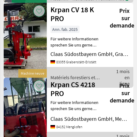
forestiers
Krpan CV 18 K
Prix
et
matériels
PRO
sur
pour le
demande
travail
Ann. fab. 2025
du bois /
Für weitere Informationen
Krpan
sprechen Sie uns gerne
an.Wir sprechen DeutschWe
Claas Südostbayern GmbH, Grabenstätt-Erlstätt
speak EnglishDer Preis ist
83355 Grabenstätt-Erlstätt
für den dargestellten
Zustand gültig. Die
1 mois
Machine neuve
Angaben in der Beschr
Matériels forestiers et
en
Krpan CS 4218
matériels pour le travail du
ligne
Prix
bois / Krpan
PRO
sur
demande
Für weitere Informationen
sprechen Sie uns gerne
an.Wir sprechen
Claas Südostbayern GmbH, Mengkofen
Deutsch.We speak
English.Der Preis ist für den
84152 Mengkofen
dargestellten Zustand
1 mois