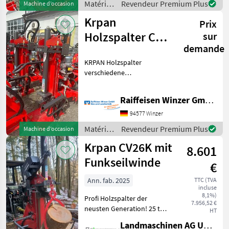
Matériels
Revendeur Premium Plus
Machine d’occasion
Antrieb
forestiers
Krpan
Prix
et
matériels
Holzspalter CV
sur
pour le
demande
18 EK pro CV 24
travail
KRPAN Holzspalter
EK pro
du bois /
verschiedene
Krpan
Ausführungen lagernd.
Kardan Antrieb oder
Raiffeisen Winzer GmbH Kies und Landtechnik
Elektro Kardan . Mit und
ohne Seilwinde. Der Preis
94577 Winzer
ist für den dargestellten
Matériels
Revendeur Premium Plus
Machine d’occasion
Zustand gült
forestiers
Krpan CV26K mit
8.601
et
matériels
Funkseilwinde
€
pour le
travail
Ann. fab. 2025
TTC (TVA
incluse
du bois /
8,1%)
Profi Holzspalter der
Krpan
7.956,52 €
neusten Generation! 25 t
HT
Der Holzspalter ist mit einer
Landmaschinen AG Uettligen
gross dimensionierten