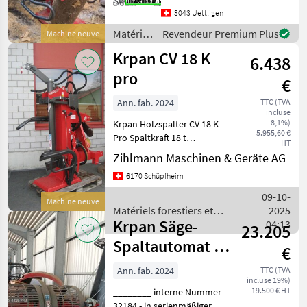
geräuscharmen
3043 Uettligen
Graugusspumpe
Matériels
Revendeur Premium Plus
Machine neuve
ausgerüstet. Der Öl Tank
forestiers
Krpan CV 18 K
fasst 45l.
6.438
et
matériels
pro
€
pour le
travail
Ann. fab. 2024
TTC (TVA
incluse
du bois /
8,1%)
Krpan Holzspalter CV 18 K
Krpan
5.955,60 €
Pro Spaltkraft 18 t
HT
Zylinderhub 970 mm
Zihlmann Maschinen & Geräte AG
Spalthöhe 550/1100 mm
6170 Schüpfheim
Tankinhalt Hydrauliköl 35 l
Fördervolumen bei 540
09-10-
Machine neuve
U/min 64 lt. Graugussp
Matériels forestiers et
2025
Krpan Säge-
matériels pour le travail du
04:13
23.205
bois / Krpan
Spaltautomat CS
€
4218 pro
Ann. fab. 2024
TTC (TVA
incluse 19%)
19.500 € HT
________ interne Nummer
32184 - in serienmäßiger