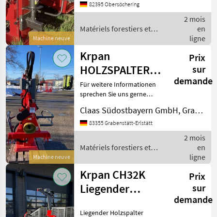
für den dargestellten
82395 Obersöchering
Zustand gültig. Die
2 mois
Angaben in der Beschr
Matériels forestiers et
en
matériels pour le travail du
ligne
Machine neuve
bois / Krpan
Krpan
Prix
HOLZSPALTER
sur
demande
CV 14 K PRO
Für weitere Informationen
sprechen Sie uns gerne
an.Wir sprechen
Claas Südostbayern GmbH, Grabenstätt-Erlstätt
Deutsch;We speak
English.Der Preis ist für den
83355 Grabenstätt-Erlstätt
dargestellten Zustand
2 mois
gültig. Die Angaben in der
Matériels forestiers et
en
Besc
matériels pour le travail du
ligne
Machine neuve
bois / Krpan
Krpan CH32K
Prix
Liegender
sur
demande
Holzspalter mit
Liegender Holzspalter
Seilwinde