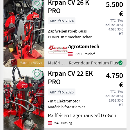
Krpan CV 26 K
Traktorleistung: 37 PS &#
5.500
et
matériels
PRO
€
pour le
travail
Ann. fab. 2024
TTC (TVA
incluse 20%)
du bois /
4.583,33 €
Zapfwellenatrieb Guss
Krpan
HT
PUMPE mit mechanischer
Seilwinde 750kg mit
AgroComTech
Holzzange 15m Seil 6mm
Stärke Krpan Holzspalter
8221 Hirnsdorf
CV 26 K PRO
Matériels
Revendeur Premium Plus
Machine neuve
Graugusspumpe Spaltkraft
forestiers
Krpan CV 22 EK
25to
4.750
et
matériels
PRO
€
pour le
travail
Ann. fab. 2025
TTC (TVA
incluse 20%)
du bois /
3.958,33 €
- mit Elektromotor
Krpan
HT
Matériels forestiers et
matériels pour le travail du
Raiffeisen Lagerhaus SÜD eGen
bois Fendeuses de bûches
7540 Güssing