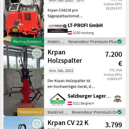
Ann. fab. 2022
50 h
incluse 20%)
du bois /
18.250 € HT
Krpan CS4218 pro
Krpan
Sägespaltautomat
==Privatverkauf== -wenig
LT-PROFI GmbH
stunden -kaum gebraucht -
sehr guter Zustand -sofort
8230 Hartberg
Verfügbar -Hebetisch um
Matériels
Revendeur Premium Plus
Machine d’occasion
1990€ Verfügbar
forestiers
Krpan
7.200
et
matériels
Holzspalter
€
pour le
travail
Ann. fab. 2023
TTC (TVA
incluse 20%)
du bois /
6.000 € HT
Der Krpan Holzspalter ist
Krpan
ein hochwertiges Gerät, das
speziell für den
Salzburger Lagerhaus-Technik
Dreipunktanbau konzipiert
wurde. Das Modell besticht
5101 Bergheim
durch seine robuste
Matériels
Revendeur Premium Or
Machine neuve
Bauweise und die Mögl
forestiers
Krpan CV 22 K
3.799
et