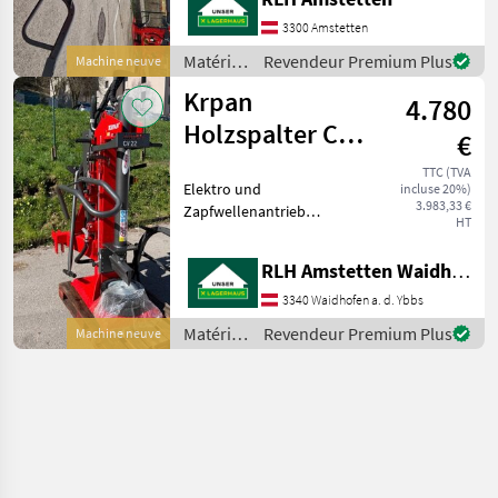
3300 Amstetten
Matériels
Revendeur Premium Plus
Machine neuve
forestiers
Krpan
4.780
et
matériels
Holzspalter CV
€
pour le
22 EK PRO
travail
TTC (TVA
Elektro und
incluse 20%)
du bois /
3.983,33 €
Zapfwellenantrieb
Krpan
HT
Matériels forestiers et
matériels pour le travail du
RLH Amstetten Waidhofen/Ybbs
bois Fendeuses de bûches
3340 Waidhofen a. d. Ybbs
Matériels
Revendeur Premium Plus
Machine neuve
forestiers
et
matériels
pour le
travail
du bois /
Krpan