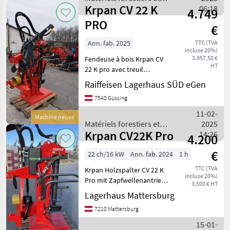
Krpan CV 22 K
matériels pour le travail du
06:18
4.749
bois / Krpan
PRO
€
Ann. fab. 2025
TTC (TVA
incluse 20%)
3.957,50 €
Fendeuse à bois Krpan CV
HT
22 K pro avec treuil
mécanique Force de
Raiffeisen Lagerhaus SÜD eGen
traction du treuil 750 kg,
7540 Güssing
câble de 15 m et 6 mm
Matériels forestiers et
11-02-
Machine neuve
matériels pour le travail
Matériels forestiers et
2025
Krpan CV22K Pro
matériels pour le travail du
14:26
4.200
bois / Krpan
€
22 ch/16 kW
Ann. fab. 2024
1 h
TTC (TVA
Krpan Holzspalter CV 22 K
incluse 20%)
Pro mit Zapfwellenantrieb,
3.500 € HT
Spaltkarft 21 Tonnen,
Lagerhaus Mattersburg
Eigengewicht 457kg,
7210 Mattersburg
Dreipunktaufnahme Kat1
und Kat2, Graugusspumpe,
15-01-