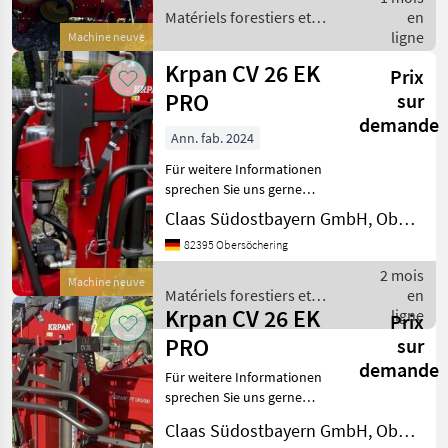
gültig. Die Angaben in der
Matériels forestiers et
en
Besc
matériels pour le travail du
ligne
Machine neuve
bois / Krpan
Krpan CV 26 EK
Prix
PRO
sur
demande
Ann. fab. 2024
Für weitere Informationen
sprechen Sie uns gerne
an.Wir sprechen DeutschWe
Claas Südostbayern GmbH, Obersöchering
speak EnglishDer Preis ist
82395 Obersöchering
für den dargestellten
Zustand gültig. Die
2 mois
Machine neuve
Angaben in der Beschr
Matériels forestiers et
en
Krpan CV 26 EK
matériels pour le travail du
ligne
Prix
bois / Krpan
PRO
sur
demande
Für weitere Informationen
sprechen Sie uns gerne
an.Wir sprechen DeutschWe
Claas Südostbayern GmbH, Obersöchering
speak EnglishDer Preis ist