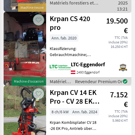
Ölinhalt von 40 Liter,
Matériels forestiers et
2025
Machine neuve
matériels pour le travail du
13:21
bois / Krpan
Krpan CS 420
19.500
pro
€
Ann. fab. 2020
TTC (TVA
incluse 20%)
16.250 € HT
Klassifizierung:
Gebrauchtmaschine;
Seriennummer/Fahrgestellnummer:
LTC-Eggendorf
N.V.; Weitere
Maschinenmerkmale: Krpan
2493 Eggendorf
CS 420 pro Holzspalter
Matériels
Revendeur Premium Or
Machine d’occasion
gebraucht. - Baujahr: 2020 -
forestiers
Krpan CV 14 EK
horiz
7.152
et
matériels
Pro - CV 28 EK
€
pour le
Pro
travail du
8 ch/6 kW
Ann. fab. 2024
TTC (TVA
incluse 20%)
bois /
5.960 € HT
Krpan Kombisplater CV 18
Krpan
-26 EK Pro, Antrieb über
Elektromotor, oder