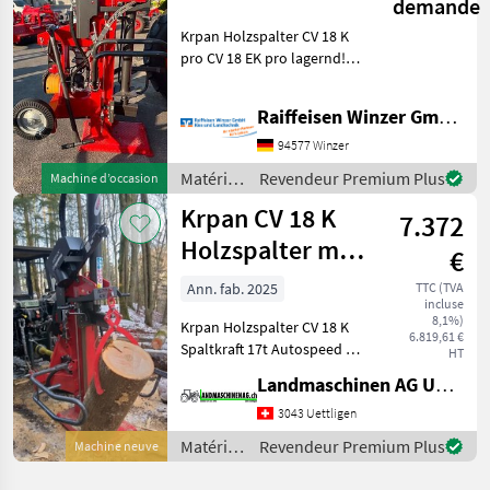
demande
18 K pro CV 18
travail
Krpan Holzspalter CV 18 K
EK pro CV 22 EK
du bois /
pro CV 18 EK pro lagernd!
Krpan
pr
Zapfwellen Antrieb ( CV 18
K pro ) oder Kombinierter
Raiffeisen Winzer GmbH Kies und Landtechnik
Antrieb ( CV 18 EK pro )
KRPAN Holzspalter CV 18 k
94577 Winzer
pro Kar
Matériels
Revendeur Premium Plus
Machine d’occasion
forestiers
Krpan CV 18 K
7.372
et
matériels
Holzspalter mit
€
pour le
Funkwinde
travail
Ann. fab. 2025
TTC (TVA
incluse
du bois /
8,1%)
Krpan Holzspalter CV 18 K
Krpan
6.819,61 €
Spaltkraft 17t Autospeed 2
HT
Spaltgeschwindigkeiten
Landmaschinen AG Uettligen
Graugusspumpe mit 64
l/min Walterscheid
3043 Uettligen
Gelenkwelle Funkseilwinde
Matériels
Revendeur Premium Plus
Machine neuve
mit 15 m Seil und
forestiers