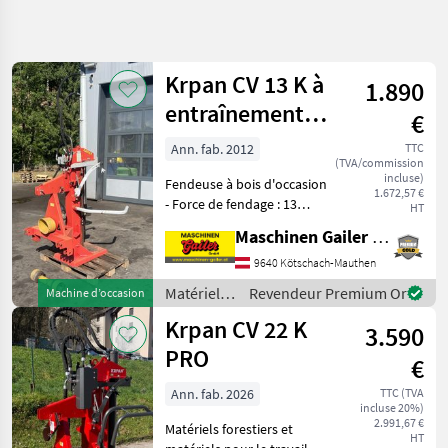
Affiner la
recherche
Krpan CV 13 K à
1.890
Catégorie
Pays
Filtres
4
entraînement
€
par prise de
Afficher
Ann. fab. 2012
TTC
CHEMIN
Réinitialiser
42
(TVA/commission
force
ACTUEL
incluse)
résultats
Fendeuse à bois d'occasion
1.672,57 €
matériel
- Force de fendage : 13
HT
forestier
tonnes - Longueur de
Maschinen Gailer GmbH
Materiels
fendage jusqu'à 110 cm -
Forestiers
Entraînement par prise de
9640 Kötschach-Mauthen
Et
force - Arbre à cardan -
Materiels
Matériels
Revendeur Premium Or
Machine d’occasion
Vérin de levage
Pour Le
forestiers
Travail Du
Krpan CV 22 K
3.590
et
Bois
matériels
PRO
€
Fendeuses
pour le
De Buches
travail du
Ann. fab. 2026
TTC (TVA
Krpan
incluse 20%)
bois /
2.991,67 €
Matériels forestiers et
Krpan
HT
CHOISIR