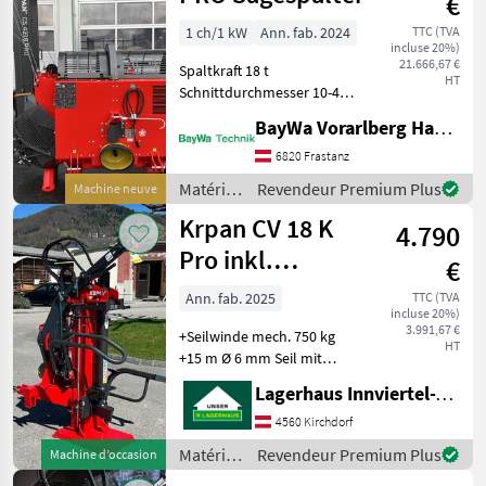
€
pour le
travail
1 ch/1 kW
Ann. fab. 2024
TTC (TVA
incluse 20%)
du bois /
21.666,67 €
Spaltkraft 18 t
Krpan
HT
Schnittdurchmesser 10-42
cm Spaltsystem "2 Speed
BayWa Vorarlberg HandelsGmbH BayWa Technik
Automatic" Bedienung:
Joystick Ölbehälter Inhalt:
6820 Frastanz
100 l Erforderliche
Matériels
Revendeur Premium Plus
Machine neuve
Traktorleistung:
forestiers
Krpan CV 18 K
4.790
et
matériels
Pro inkl.
€
pour le
Seilwinde
travail
Ann. fab. 2025
TTC (TVA
incluse 20%)
du bois /
3.991,67 €
+Seilwinde mech. 750 kg
Krpan
HT
+15 m Ø 6 mm Seil mit
Holzzangen
Lagerhaus Innviertel-Traunviertel-Urfahr eGen, Kirchdorf
+Graugusspumpe
+Antrieb:Kardan
4560 Kirchdorf
+Spaltkraft: 17 t
Matériels
Revendeur Premium Plus
Machine d’occasion
+Erforderliche
forestiers