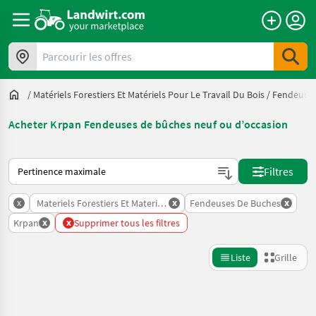
Parcourir les offres
/
Matériels Forestiers Et Matériels Pour Le Travail Du Bois
/
Fendeuses
Acheter Krpan Fendeuses de bûches neuf ou d’occasion
Voici comment les annonces sont triées sur Landwirt.com
Filtres
x
x
x
Materiels Forestiers Et Materiels Pour Le Travail Du Bois
Fendeuses De Buches
x
x
Krpan
Supprimer tous les filtres
Liste
Grille