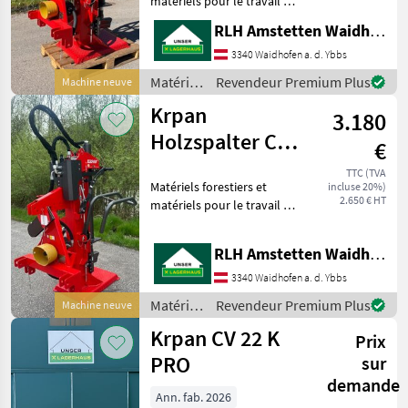
matériels pour le travail du
UNE
bois Fendeuses de bûches
CATÉGORIE
RLH Amstetten Waidhofen/Ybbs
3340 Waidhofen a. d. Ybbs
Krpan
Matériels
Revendeur Premium Plus
Machine neuve
forestiers
Posch
Krpan
3.180
et
matériels
Holzspalter CV
€
Binderberger
pour le
18 K PRO
travail
TTC (TVA
Matériels forestiers et
Vogesenblitz
incluse 20%)
du bois /
2.650 € HT
matériels pour le travail du
Krpan
bois Fendeuses de bûches
Lancman
RLH Amstetten Waidhofen/Ybbs
Uniforest
3340 Waidhofen a. d. Ybbs
Afficher
Matériels
Revendeur Premium Plus
Machine neuve
tous
forestiers
Krpan CV 22 K
Prix
les 38
et
matériels
PRO
sur
MODÈLE
pour le
demande
travail
Ann. fab. 2026