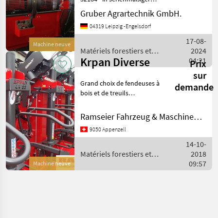
Ausstattung - mit
Gruber Agrartechnik GmbH.
Schnittlänge von 20, 25, 30,
04319 Leipzig -Engelsdorf
33, 40 und 50 cm -
Schnittdurchmesser 10-42
17-08-
Machine neuve
cm - Schwert und Kette
Matériels forestiers et
2024
Husquv
Krpan Diverse
matériels pour le travail du
04:21
Prix
bois / Krpan
sur
Grand choix de fendeuses à
demande
bois et de treuils
disponibles en stock, hydr.
Treuil, radio et de
Ramseier Fahrzeug & Maschinen AG
nombreux accessoires.
9050 Appenzell
****** Action package treuil
+ répartiteur à u
14-10-
Matériels forestiers et
2018
matériels pour le travail du
09:57
Machine neuve
bois / Krpan