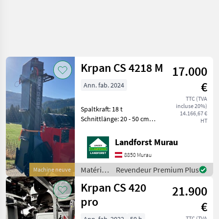
Krpan CS 4218 M
17.000
€
Ann. fab. 2024
TTC (TVA
incluse 20%)
Spaltkraft: 18 t
14.166,67 €
Schnittlänge: 20 - 50 cm
HT
Schnittdurchmesser: 10 - 42
cm Schwert: Husqvarna
Landforst Murau
Kette: Husqvarna C85
8850 Murau
Spaltsystem "2 Speed
Automatic" serienmäßig
Matériels
Revendeur Premium Plus
Machine neuve
Bedienun
forestiers
Krpan CS 420
21.900
et
matériels
pro
€
pour le
travail
TTC (TVA