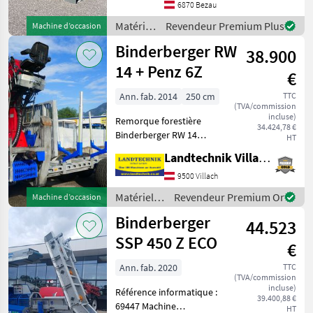
Marketplace
6870 Bezau
Gesamtgewicht 330kg.
distributeurs
annonces
Vollgendes Zubehör ist
Matériels
Revendeur Premium Plus
Machine d’occasion
forestiers
Binderberger RW
38.900
et
matériels
14 + Penz 6Z
€
pour le
travail
Ann. fab. 2014
250 cm
TTC
(TVA/commission
du bois /
incluse)
Remorque forestière
Sonstige
34.424,78 €
Binderberger RW 14
HT
équipée d'une grue Penz
Landtechnik Villach GmbH
6Z, avec mirage d'origine,
commande par joystick et
9500 Villach
pédale, alimentation
Matériels
Revendeur Premium Or
Machine d’occasion
hydraulique autonome
forestiers
Binderberger
avec pom
44.523
et
matériels
SSP 450 Z ECO
€
pour le
travail du
Ann. fab. 2020
TTC
(TVA/commission
bois /
incluse)
Référence informatique :
Binderberger
39.400,88 €
69447 Machine
HT