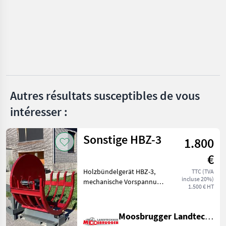
UNE
CATÉGORIE
Walk
Posch
Binderberger
Autres résultats susceptibles de vous
Krpan
intéresser :
Vogesenblitz
Sonstige HBZ-3
1.800
Lancman
€
Afficher
Holzbündelgerät HBZ-3,
TTC (TVA
tous
incluse 20%)
mechanische Vorspannung,
1.500 € HT
les 39
mechanische Entlehrung, 3-
Punktaufnahme,
MARKETPLACE
Stapleraufnahme,
Moosbrugger Landtechnik GmbH
Euroaufnahme,
Offres des
Petites