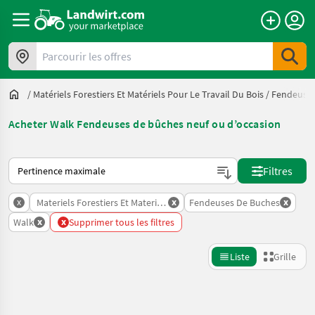
Parcourir les offres
/
Matériels Forestiers Et Matériels Pour Le Travail Du Bois
/
Fendeuses
Acheter Walk Fendeuses de bûches neuf ou d’occasion
Voici comment les annonces sont triées sur Landwirt.com
Filtres
x
x
x
Materiels Forestiers Et Materiels Pour Le Travail Du Bois
Fendeuses De Buches
x
x
Walk
Supprimer tous les filtres
Liste
Grille