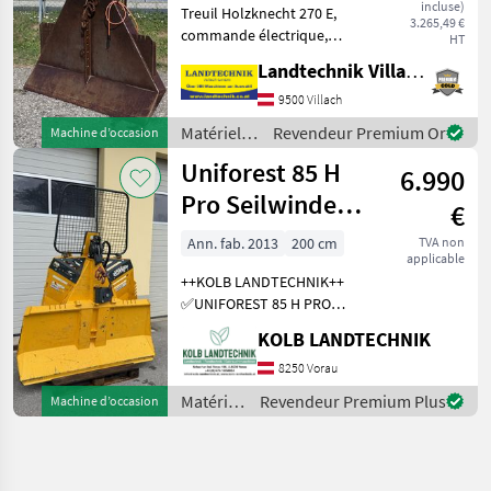
incluse)
Treuil Holzknecht 270 E,
Krpan
3.265,49 €
commande électrique,
HT
force de traction de 6 t,
Landtechnik Villach GmbH
grille de protection, 4
coulisseaux, crochet
9500 Villach
d'extrémité et arbre
Matériels
Revendeur Premium Or
Machine d’occasion
articulé, support pour tron
forestiers
Uniforest 85 H
6.990
et
matériels
Pro Seilwinde
€
pour le
Funkseilwinde
travail du
Ann. fab. 2013
200 cm
TVA non
applicable
Forst
bois /
++KOLB LANDTECHNIK++
Holzknecht
✅UNIFOREST 85 H PRO
Funkseilwinde ✅8, 5t
KOLB LANDTECHNIK
Zugkraft ✅200cm
Schildbreite
8250 Vorau
✅hydraulischer Seilausstoß
Matériels
Revendeur Premium Plus
Machine d’occasion
✅inkl. TERRA Profi Funk -
forestiers
Ziehen / Kurzl
et
matériels
pour le