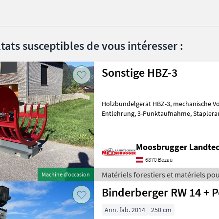
tats susceptibles de vous intéresser :
Sonstige HBZ-3
Holzbündelgerät HBZ-3, mechanische Vorspannung, mechanische
Entlehrung, 3-Punktaufnahme, Stapleraufnahme, Euroaufnahme,
Gesamtgewicht 330kg. Vollgendes Zubeh
Moosbrugger Landte
6870 Bezau
Matériels forestiers et matériels pour
Machine d’occasion
Sonstige
Binderberger RW 14 + P
Ann. fab. 2014
250 cm