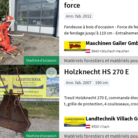
force
Ann. fab. 2012
Fendeuse à bois d'occasion - Force de fendage : 13 tonnes - Longueur
de fendage jusqu'à 110 cm - Entraînement
cardan - Vérin de levage
Maschinen Gailer Gm
9640 Kötschach-Mauthen
Matériels forestiers et matériels pou
Machine d’occasion
Holzknecht HS 270 E
Ann. fab. 2007
190 cm
Treuil Holzknecht 270 E, commande électrique, force de traction de 6
t, grille de protection, 4 coulisseaux, crochet d'extrémité et arbre
articulé, support pour tron
Landtechnik Villach
9500 Villach
Matériels forestiers et matériels pour
Machine d’occasion