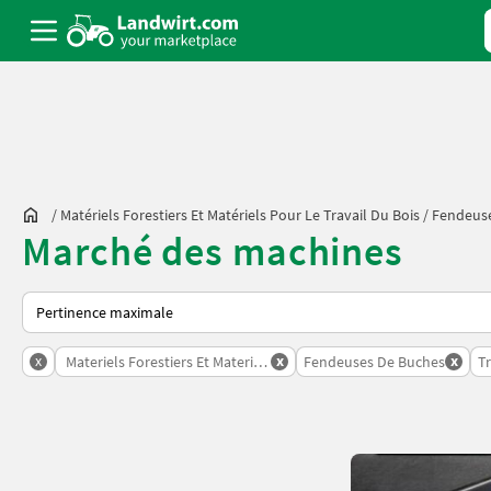
/
Matériels Forestiers Et Matériels Pour Le Travail Du Bois
/
Fendeus
Marché des machines
Voici comment les annonces sont triées sur Landwirt.com
x
x
x
Materiels Forestiers Et Materiels Pour Le Travail Du Bois
Fendeuses De Buches
T