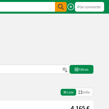
Se connecter
Filtres
Liste
Grille
4.165 €