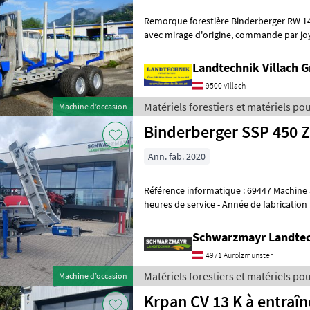
Remorque forestière Binderberger RW 14
avec mirage d'origine, commande par joystick et pédale, alimentation
hydraulique autonome avec pom
Landtechnik Villach
9500 Villach
Matériels forestiers et matériels pour
Machine d’occasion
Binderberger
Binderberger SSP 450 
Ann. fab. 2020
Référence informatique : 69447 Machine automatique à fendre - 287, 9
heures de service - Année de fabrication : 2020 - Avec châssis - Avec
convoyeur à repliage mé
Schwarzmayr Landtec
4971 Aurolzmünster
Matériels forestiers et matériels pour
Machine d’occasion
Binderberger
Krpan CV 13 K à entraî