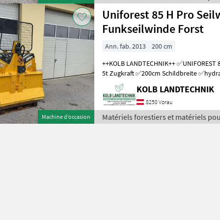
Holzknecht
Uniforest 85 H Pro Sei
Funkseilwinde Forst
Ann. fab. 2013
200 cm
++KOLB LANDTECHNIK++ ✅UNIFOREST 85 H PRO Funkseilwinde ✅8,
5t Zugkraft ✅200cm Schildbreite ✅hydra
TERRA Profi Funk - Ziehen / Kurzl
KOLB LANDTECHNIK
8250 Vorau
Matériels forestiers et matériels pour
Machine d’occasion
Uniforest