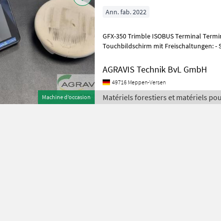
Ann. fab. 2022
GFX-350 Trimble ISOBUS Terminal Terminal GFX 350 SN: 6203600396 7"
Touchbildschirm mit Freischaltungen: - Section Controll -
Applikationskarten - ISOBUS - P
AGRAVIS Technik BvL GmbH
49716 Meppen-Versen
Matériels forestiers et matériels pou
Machine d’occasion