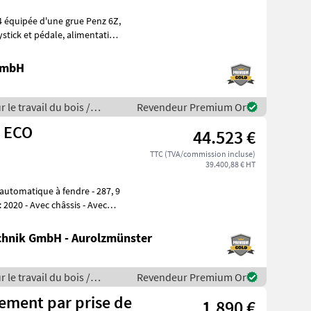
 équipée d'une grue Penz 6Z,
 GmbH
 le travail du bois /
Revendeur Premium Or
Z ECO
44.523 €
TTC (TVA/commission incluse)
39.400,88 € HT
hnik GmbH - Aurolzmünster
 le travail du bois /
Revendeur Premium Or
nement par prise de
1.890 €