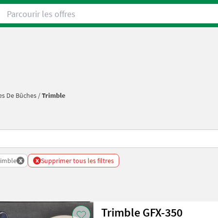
Parcourir les offres
es De Bûches
/
Trimble
x
x
rimble
Supprimer tous les filtres
Trimble GFX-350