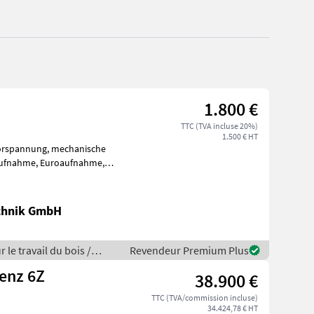
1.800 €
TTC (TVA incluse 20%)
1.500 € HT
ör ist
chnik GmbH
 le travail du bois /
Revendeur Premium Plus
enz 6Z
38.900 €
TTC (TVA/commission incluse)
34.424,78 € HT