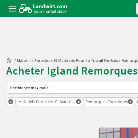
/
Matériels Forestiers Et Matériels Pour Le Travail Du Bois
/
Remorque
Acheter Igland Remorques 
Voici comment les annonces sont triées sur Landwirt.com
x
x
x
Materiels Forestiers Et Materiels Pour Le Travail Du Bois
Remorques Forestieres