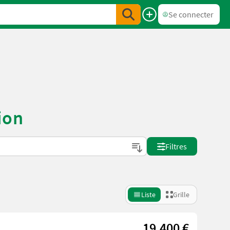
Se connecter
ion
Filtres
Liste
Grille
19.400 €