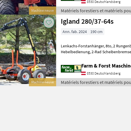
8530 Deutschlandsberg
Matériels forestiers et matériels pour
Machine neuve
Igland
Igland 280/37-64s
Ann. fab. 2024
190 cm
Lenkachs-Forstanhänger, 8to, 2 Rungenbänke, Kran 6, 4m,
Hebelbedienung, 2-Rad Scheibenbremsen, Swingtrac Hilfsantrieb
optional !, mit bewährtem Igland-Le
Farm & Forst Maschi
8530 Deutschlandsberg
Matériels forestiers et matériels pour
Machine neuve
Igland