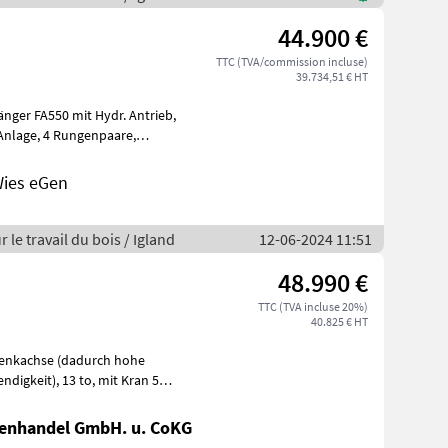
44.900 €
TTC (TVA/commission incluse)
39.734,51 € HT
nger FA550 mit Hydr. Antrieb,
Wies eGen
 le travail du bois / Igland
12-06-2024 11:51
48.990 €
TTC (TVA incluse 20%)
40.825 € HT
 Lenkachse (dadurch hohe
nenhandel GmbH. u. CoKG