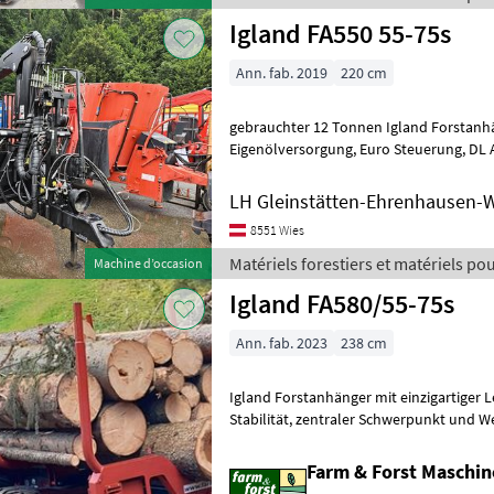
Igland FA550 55-75s
Ann. fab. 2019
220 cm
gebrauchter 12 Tonnen Igland Forstanhä
Eigenölversorgung, Euro Steuerung, DL Anlage, 4 Rungenpaare,
Bereifung 500/50-17 BKT, 4, 5kN Rotat
LH Gleinstätten-Ehrenhausen-
8551 Wies
Matériels forestiers et matériels pour
Machine d’occasion
Igland FA580/55-75s
Ann. fab. 2023
238 cm
Igland Forstanhänger mit einzigartiger
Stabilität, zentraler Schwerpunkt und Wendigkeit), 13 to, mit Kran 55-
75s 7, 5m Reichw. (Hub 5, 7to), in
Farm & Forst Maschi