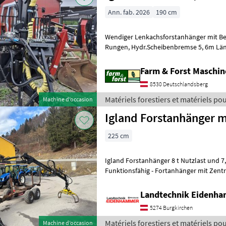
Ann. fab. 2026
190 cm
Wendiger Lenkachsforstanhänger mit Berei
Rungen, Hydr.Scheibenbremse 5, 6m Länge, Eigenölversorgung,
Beleuchtungsschiene, Zustand: ne
Farm & Forst Maschi
8530 Deutschlandsberg
Matériels forestiers et matériels pour
Machine d’occasion
Igland
Igland Forstanhänger m
225 cm
Igland Forstanhänger 8 t Nutzlast und 7
Funktionsfähig - Fortanhänger mit Zentralrahmen - 3 Rungenpaare -
Hydraulische Achslenkung
Landtechnik Eidenh
5274 Burgkirchen
Matériels forestiers et matériels pour
Machine d’occasion