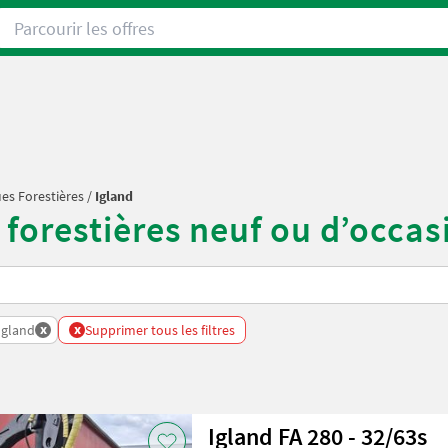
Parcourir les offres
s Forestières
/
Igland
forestières neuf ou d’occas
x
x
Igland
Supprimer tous les filtres
Igland FA 280 - 32/63s