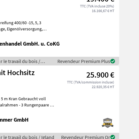
TTC (TVA incluse 20%)
16.166,67 € HT
fung 400/60 -15, 5, 3
u. Igland For
nenhandel GmbH. u. CoKG
 le travail du bois /
Revendeur Premium Plus
it Hochsitz
25.900 €
TTC (TVA/commission incluse)
22.920,35 € HT
, 5 m Kran Gebraucht voll
ammer GmbH
 le travail du bois / Igland
Revendeur Premium Or