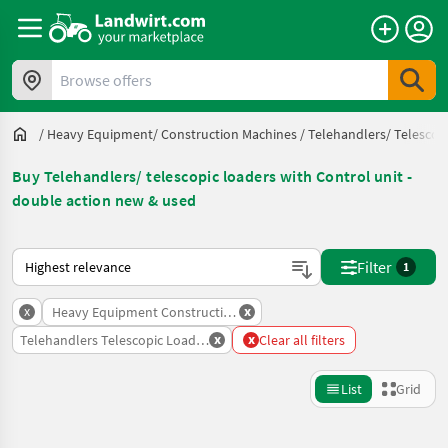
Browse offers
/
Heavy Equipment/ Construction Machines
/
Telehandlers/ Telescop
Buy Telehandlers/ telescopic loaders with Control unit -
double action new & used
This is how sorting works on Landwirt.com
Filter
1
x
x
Heavy Equipment Construction Machines
x
x
Telehandlers Telescopic Loaders
Clear all filters
List
Grid