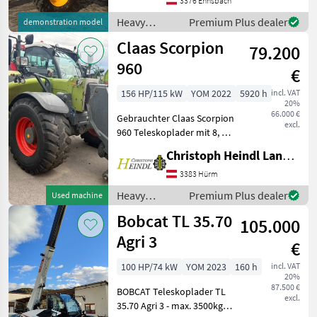
(stufenlos) mit einem
3376 Ennsbach
Kegelradgetriebe und
Heavy
Premium Plus dealer
demonstration model
einem mechanischen Lastsc
equipment/
Claas Scorpion
79.200
construction
machines /
960
€
JCB
156 HP/115 kW
YOM 2022
5920 h
incl. VAT
20%
66.000 €
Gebrauchter Claas Scorpion
excl.
960 Teleskoplader mit 8, 79
m Aushubhöhe und 6.000
Christoph Heindl Landtechnik GmbH, Inning
kg Hubkraft Frisch serviciert
- Top gewartet! - CLAAS
3383 Hürm
Werkzeugträger,
Heavy
Premium Plus dealer
Used machine
hydraulisch
equipment/
Bobcat TL 35.70
105.000
construction
machines /
Agri 3
€
Claas
100 HP/74 kW
YOM 2023
160 h
incl. VAT
20%
87.500 €
BOBCAT Teleskoplader TL
excl.
35.70 Agri 3 - max. 3500kg