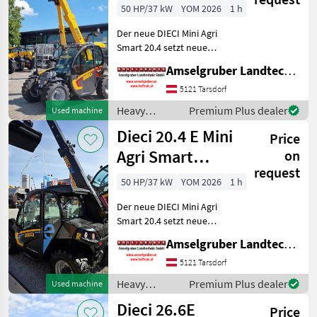
Österreichpaket
50 HP/37 kW
YOM 2026
1 h
Der neue DIECI Mini Agri
Smart 20.4 setzt neue
Maßstäbe auf dem Mini-
Amselgruber Landtechnik GmbH
Teleskopladermarkt. Stufe
5 Motor - -Größte Kabine
5121 Tarsdorf
(Baugleich vom Modell 26.6
Heavy
Premium Plus dealer
Used machine
Mini Agri) -50
equipment/
Dieci 20.4 E Mini
Price
construction
machines /
Agri Smart
on
Dieci
request
ELEKTRO
50 HP/37 kW
YOM 2026
1 h
Teleskoplader
Der neue DIECI Mini Agri
TOP
Smart 20.4 setzt neue
Maßstäbe auf dem Mini-
Amselgruber Landtechnik GmbH
Teleskopladermarkt. 100 %
Elektro! -Größte Kabine
5121 Tarsdorf
(Baugleich vom Modell 26.6
Heavy
Premium Plus dealer
Used machine
Mini Agri) -Echt
equipment/
Dieci 26.6E
Price
construction