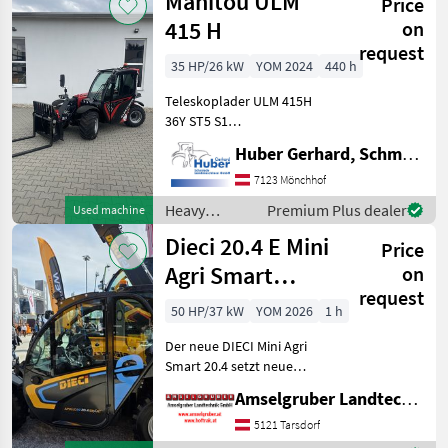
Manitou ULM
Price
construction
machines /
415 H
on
Claas
request
35 HP/26 kW
YOM 2024
440 h
Teleskoplader ULM 415H
36Y ST5 S1
SERIENAUSSTATTUNG
Huber Gerhard, Schmiede und Landmaschinen GmbH.
Fester Teleskopstapler: -
35.1 hp YANMAR Motor
7123 Mönchhof
Stufe V Hubhöhe: 4.30 m -
Heavy
Premium Plus dealer
Used machine
Maximale Tragfähigkeit:
equipment/
Dieci 20.4 E Mini
1500
Price
construction
machines /
Agri Smart
on
Manitou
request
ELEKTRO
50 HP/37 kW
YOM 2026
1 h
Teleskoplader
Der neue DIECI Mini Agri
TOP
Smart 20.4 setzt neue
Maßstäbe auf dem Mini-
Amselgruber Landtechnik GmbH
Teleskopladermarkt. 100 %
Elektro! -Größte Kabine
5121 Tarsdorf
(Baugleich vom Modell 26.6