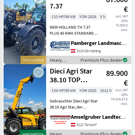
machines /
7.37
€
JCB
133 HP/98 kW
YOM 2026
5 h
incl. VAT
20%
73.000 €
NEW HOLLAND TH 7.37
excl.
PLUS 40 KMH STANDARD
STARTSYSTEM BIS - 15°C
Pamberger Landmaschinentechnik GmbH
KÜHLSYSTEM - LÜFTER MIT
AUTOMATISCHER
3123 Obritzberg
LÜFTERUMKEHR ALLE 6 MIN
Heavy
Premium Plus dealer
New machine
MOTOR 89KW / 133 PS 40
equipment/
Dieci Agri Star
KMH STUF
89.900
construction
machines /
38.10 TOP
€
New Holland
Gelegenheit
134 HP/99 kW
YOM 2020
1012 h
incl. VAT
20%
74.916,67 €
Gebrauchter Dieci Agri Star
excl.
38.10 Agri Star, der
leistungsstarke
Amselgruber Landtechnik GmbH
Teleskoplader für
reibungslose und effiziente
5121 Tarsdorf
Arbeitszyklen. Die
Heavy
Premium Plus dealer
Used machine