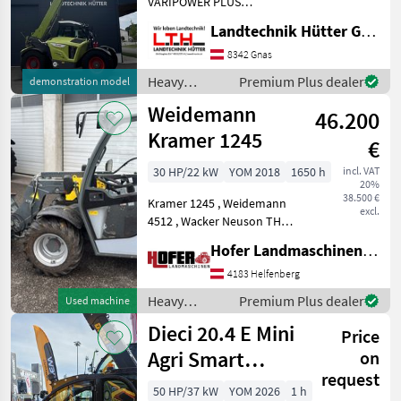
VARIPOWER PLUS
Generation 2 Teleskoplader
Landtechnik Hütter GmbH & Co KG
mit 8, 01 m Aushubhöhe
und 4.800 kg Hubkraft
8342 Gnas
Teleskoparm: - Zweiteiliger,
Heavy
Premium Plus dealer
demonstration model
hydraulisch ausfahrbarer T
equipment/
Weidemann
46.200
construction
machines /
Kramer 1245
€
Claas
30 HP/22 kW
YOM 2018
1650 h
incl. VAT
20%
38.500 €
Kramer 1245 , Weidemann
excl.
4512 , Wacker Neuson TH
412, Inkl Schaufel und
Hofer Landmaschinen Handels GmbH.
Palettengabel. Breitreifen
agri gear type: Hydrostatic
4183 Helfenberg
drive, Steering-type: 4-
Heavy
Premium Plus dealer
Used machine
wheel drive, F
equipment/
Dieci 20.4 E Mini
Price
construction
machines /
Agri Smart
on
Weidemann
request
ELEKTRO
50 HP/37 kW
YOM 2026
1 h