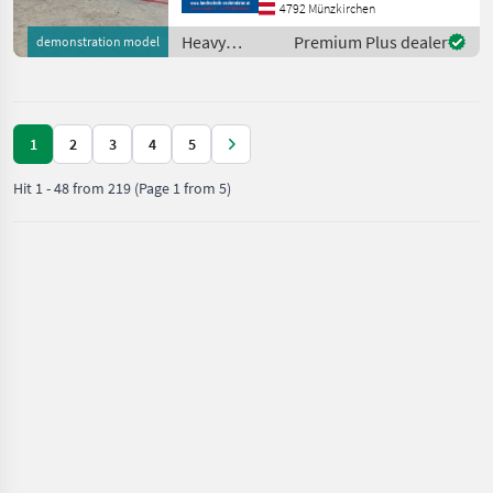
4792 Münzkirchen
agri gear type: Hydrostatic
drive, Hydr
Heavy
Premium Plus dealer
demonstration model
equipment/
construction
machines /
Case IH
1
2
3
4
5
Hit
1
-
48
from
219
(Page 1 from 5)