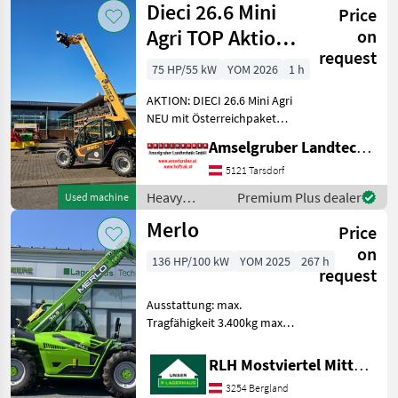
Dieci 26.6 Mini
Price
construction
machines /
Agri TOP Aktion
on
Dieci
request
mit
75 HP/55 kW
YOM 2026
1 h
Österreichpaket
AKTION: DIECI 26.6 Mini Agri
NEU mit Österreichpaket
(TOP-Ausstattung): -2.600
Amselgruber Landtechnik GmbH
Kg Traglast -578cm
Hubhöhe
5121 Tarsdorf
Werkzeugunterkante -Unter
Heavy
Premium Plus dealer
Used machine
200cm Bauhöhe -75 PS 4
equipment/
Merlo
Zylind
Price
construction
machines /
on
136 HP/100 kW
YOM 2025
267 h
Dieci
request
Ausstattung: max.
Tragfähigkeit 3.400kg max.
Hubhöhe 8.860mm Breite
2.240mm Länge bis
RLH Mostviertel Mitte - Standort BERGLAND
Geräteträger 5.440mm
3254 Bergland
Höhe 2.545mm Motor 4