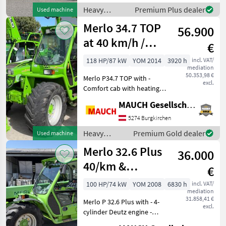
Zylinder Deutz 3, 6 l
Heavy
Premium Plus dealer
Used machine
Hubraum, 1
equipment/
Merlo 34.7 TOP
56.900
construction
machines /
at 40 km/h /
€
Merlo
Certificate of
118 HP/87 kW
YOM 2014
3920 h
incl. VAT/
mediation
Registration
50.353,98 €
Merlo P34.7 TOP with -
excl.
Comfort cab with heating -
3 steering modes - 40 km/h
MAUCH Gesellschaft m.b.H. & Co.KG
- Type approval certificate -
Rotating beacon - Work
5274 Burgkirchen
lights - 3.4 metric tons
Heavy
Premium Gold dealer
Used machine
lifting ca
equipment/
Merlo 32.6 Plus
36.000
construction
machines /
40/km &
€
Merlo
Certificate of
100 HP/74 kW
YOM 2008
6830 h
incl. VAT/
mediation
Conformity, 2.0
31.858,41 €
Merlo P 32.6 Plus with - 4-
m height
excl.
cylinder Deutz engine -
Hydrostatic transmission -