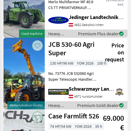
Merlo Multifarmer MF 40.9
excl.
CS TT PRIVATVERKAUF
Gebrauchtmaschine,
Jedinger Landtechnik GmbH
Baujahr 202, mit 492
Betriebsstunden Hubhöhe
4682 Geboltskirchen
8, 8m Hubkraft 4.000 kg FPT
Heavy
Premium Plus dealer
Used machine
Motor mit 4, 5l Hubrau
equipment/
JCB 530-60 Agri
Price
construction
machines /
Super
on
Merlo
request
130 HP/96 kW
YOM 2026
100 h
No. 73776 JCB 532060 Agri
Super Telescopic Handler -
with a lifting capacity of 3.0
Schwarzmayr Landtechnik GmbH - Aurolzmünster
metric tons - with a lift
height of 6.0 meters - with a
4971 Aurolzmünster
4-cylinder JCB Dieselm
Heavy
Premium Gold dealer
demonstration model
equipment/
Case Farmlift 526
69.000
construction
machines /
€
74 HP/54 kW
YOM 2024
35 h
JCB