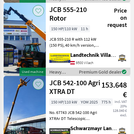
200cm Bauhöhe -75 PS 4
equipment/
JCB 555-210
Zylind
Price
construction
machines /
Rotor
on
Dieci
request
150 HP/110 kW
11 h
JCB 555-210 R with 112 kW
(150 PS), 40 km/h version, 7-
inch load management
Landtechnik Villach GmbH
display with automatic
attachment recognition,
9500 Villach
cab with heating and air
Heavy
Premium Gold dealer
Used machine
conditioning, air
equipment/
JCB 542-100 Agri
153.648
construction
machines /
XTRA DT
€
JCB
150 HP/110 kW
YOM 2025
775 h
incl. VAT
20%
128.040 €
No. 67743 JCB 542-100 Agri
excl.
XTRAr DT Telescopic
Handler - with a lifting
Schwarzmayr Landtechnik GmbH - Aurolzmünster
capacity of 4.2 metric tons -