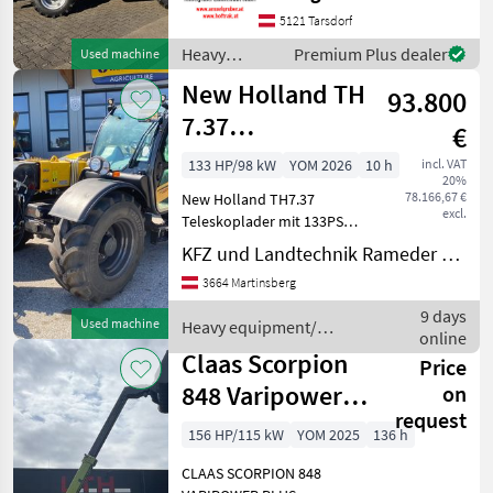
Hubhöhe
5121 Tarsdorf
Werkzeugunterkante -Unter
Heavy
Premium Plus dealer
Used machine
200cm Bauhöhe -75 PS 4
equipment/
New Holland TH
Zylind
93.800
construction
machines /
7.37
€
Dieci
Teleskoplader
133 HP/98 kW
YOM 2026
10 h
incl. VAT
20%
78.166,67 €
New Holland TH7.37
excl.
Teleskoplader mit 133PS
Leistung, Hubhöhe 7m bei
KFZ und Landtechnik Rameder e.U.
3700kg maximaler Hubkraft.
3664 Martinsberg
6x3 Gang Powershift
Getriebe mit Powershuttle
9 days
Used machine
Heavy equipment/
40km/h, Luftfedersitz mi
online
construction machines / New
Claas Scorpion
Price
Holland
848 Varipower
on
request
Plus Generation
156 HP/115 kW
YOM 2025
136 h
2
CLAAS SCORPION 848