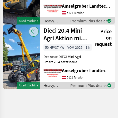
Maßstäbe auf dem Mini-
Amselgruber Landtechnik GmbH
Teleskopladermarkt. 100 %
Elektro! -Größte Kabine
5121 Tarsdorf
(Baugleich vom Modell 26.6
Heavy
Premium Plus dealer
Used machine
Mini Agri) -Echt
equipment/
Dieci 20.4 Mini
Price
construction
machines /
Agri Aktion mit
on
Dieci
request
Österreichpaket
50 HP/37 kW
YOM 2026
1 h
Der neue DIECI Mini Agri
Smart 20.4 setzt neue
Maßstäbe auf dem Mini-
Amselgruber Landtechnik GmbH
Teleskopladermarkt. Stufe
5 Motor - -Größte Kabine
5121 Tarsdorf
(Baugleich vom Modell 26.6
Heavy
Premium Plus dealer
Used machine
Mini Agri) -50
equipment/
construction
machines /
Dieci