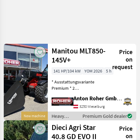
Manitou MLT850-
Price
145V+
on
request
141 HP/104 kW
YOM 2026
5 h
* Ausstattungsvariante
Premium * 2
Hydraulikventile am
Anton Roher GmbH (ACA Center Roher)
Schnellwechsler * hydr.
Geräteverriegelung * LED
3250 Wieselburg
Arbeitsscheinwerfer *
Heavy
Premium Gold dealer
New machine
Klimaanlage mit Heizung *
equipment/
Dieci Agri Star
Luftgefe
Price
construction
machines /
40.8 GD EVO II
on