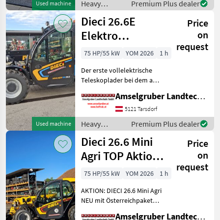
Heavy
Premium Plus dealer
Used machine
Mini Agri) -Echt
equipment/
Dieci 26.6E
Price
construction
machines /
Elektro
on
Dieci
request
Teleskoplader
75 HP/55 kW
YOM 2026
1 h
mit
Der erste vollelektrische
Österreichpaket
Teleskoplader bei dem an
wirklich alles gedacht
Amselgruber Landtechnik GmbH
wurde - MADE BY DIECI!
AKTION: DIECI 26.6 E
5121 Tarsdorf
Elektro Mini Agri NEU mit
Heavy
Premium Plus dealer
Used machine
Österreichpaket (TOP
equipment/
Dieci 26.6 Mini
Price
construction
machines /
Agri TOP Aktion
on
Dieci
request
mit
75 HP/55 kW
YOM 2026
1 h
Österreichpaket
AKTION: DIECI 26.6 Mini Agri
NEU mit Österreichpaket
(TOP-Ausstattung): -2.600
Amselgruber Landtechnik GmbH
Kg Traglast -578cm