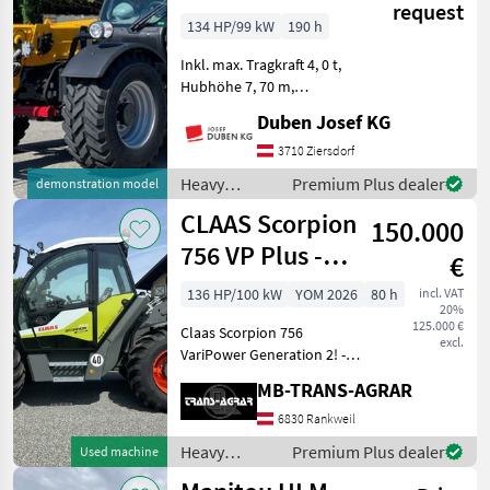
Manitou
request
134 HP/99 kW
190 h
Inkl. max. Tragkraft 4, 0 t,
Hubhöhe 7, 70 m,
Hydrostatantrieb, Joystick
Duben Josef KG
4 in 1 mit Flow Sharing und
FNR-Umschaltung, hydr.
3710 Ziersdorf
Schnellwechselsystem,
Heavy
Premium Plus dealer
demonstration model
Luftfedersitz, 170-l-
equipment/
CLAAS Scorpion
150.000
construction
machines /
756 VP Plus -
€
Dieci
Gen2
136 HP/100 kW
YOM 2026
80 h
incl. VAT
20%
125.000 €
Claas Scorpion 756
excl.
VariPower Generation 2! -
Teleskoplader mit 7, 03 m
MB-TRANS-AGRAR
Aushubhöhe und 5.600 kg
Hubkraft Teleskoparm: -
6830 Rankweil
Zweiteiliger, hydraulisch
Heavy
Premium Plus dealer
Used machine
ausfahrbarer Teleskop
equipment/