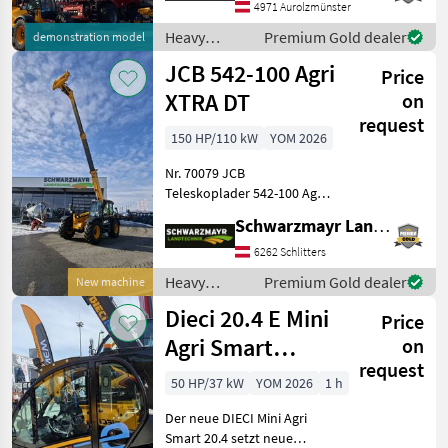
with a lift height of 9.8
4971 Aurolzmünster
meters - with a 150 PS 4-
Heavy
Premium Gold dealer
demonstration model
cylinder J
equipment/
JCB 542-100 Agri
Price
construction
machines /
XTRA DT
on
JCB
request
150 HP/110 kW
YOM 2026
Nr. 70079 JCB
Teleskoplader 542-100 Agri
XTRAr DT - mit Hubkraft 4, 2
Schwarzmayr Landtechnik GmbH - Schlitters
Tonnen - mit Hubhöhe 9, 8
Meter - mit 150PS 4 Zylinder
6262 Schlitters
JCB Dieselmax Common
Heavy
Premium Gold dealer
New machine
Rail (bis 2000b
equipment/
Dieci 20.4 E Mini
Price
construction
machines /
Agri Smart
on
JCB
request
ELEKTRO
50 HP/37 kW
YOM 2026
1 h
Teleskoplader
Der neue DIECI Mini Agri
TOP
Smart 20.4 setzt neue