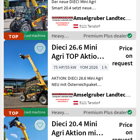
Der neue DIECI Mini Agri
Dieci
64
Smart 20.4 setzt neue
Maßstäbe auf dem Mini-
Amselgruber Landtechnik GmbH
JCB
49
Teleskopladermarkt. Stufe
5 Motor - -Größte Kabine
5121 Tarsdorf
(Baugleich vom Modell 26.6
Bobcat
15
Heavy
Premium Plus dealer
TOP
Used machine
Mini Agri) -50
equipment/
Dieci 26.6 Mini
Price
Claas
15
construction
machines /
Agri TOP Aktion
on
Dieci
Merlo
15
request
mit
75 HP/55 kW
YOM 2026
1 h
Österreichpaket
Kramer
11
AKTION: DIECI 26.6 Mini Agri
NEU mit Österreichpaket
Show
(TOP-Ausstattung): -2.600
all 21
Amselgruber Landtechnik GmbH
Kg Traglast -578cm
Hubhöhe
5121 Tarsdorf
MARKETPLACE
Werkzeugunterkante -Unter
Heavy
Premium Plus dealer
TOP
Used machine
200cm Bauhöhe -75 PS 4
Dealer
equipment/
Marketplace
Classifieds
Dieci 20.4 Mini
Zylind
offers
Price
construction
machines /
Agri Aktion mit
on
Dieci
request