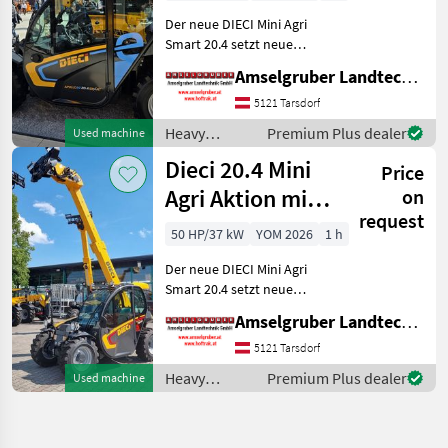
Teleskoplader
Der neue DIECI Mini Agri
TOP
Smart 20.4 setzt neue
Maßstäbe auf dem Mini-
Amselgruber Landtechnik GmbH
Teleskopladermarkt. 100 %
Elektro! -Größte Kabine
5121 Tarsdorf
(Baugleich vom Modell 26.6
Heavy
Premium Plus dealer
Used machine
Mini Agri) -Echt
equipment/
Dieci 20.4 Mini
Price
construction
machines /
Agri Aktion mit
on
Dieci
request
Österreichpaket
50 HP/37 kW
YOM 2026
1 h
Der neue DIECI Mini Agri
Smart 20.4 setzt neue
Maßstäbe auf dem Mini-
Amselgruber Landtechnik GmbH
Teleskopladermarkt. Stufe
5 Motor - -Größte Kabine
5121 Tarsdorf
(Baugleich vom Modell 26.6
Heavy
Premium Plus dealer
Used machine
Mini Agri) -50
equipment/
construction
machines /