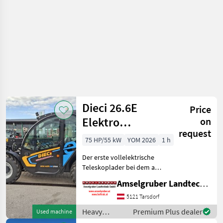
Dieci
Dieci 26.6E
Price
Elektro
on
request
Teleskoplader
75 HP/55 kW
YOM 2026
1 h
mit
Der erste vollelektrische
Österreichpaket
Teleskoplader bei dem an
wirklich alles gedacht
Amselgruber Landtechnik GmbH
wurde - MADE BY DIECI!
AKTION: DIECI 26.6 E
5121 Tarsdorf
Elektro Mini Agri NEU mit
Heavy
Premium Plus dealer
Used machine
Österreichpaket (TOP
equipment/