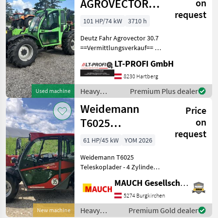
AGROVECTOR
on
request
30,7
101 HP/74 kW
3710 h
Deutz Fahr Agrovector 30.7
==Vermittlungsverkauf== -
sofort verfügbar -sofort
LT-PROFI GmbH
einsatzbereit Maschine zu
besichtigen bei #LT-Profi
8230 Hartberg
GmbH
Heavy
Premium Plus dealer
Used machine
#LandtechnikFürProfis
equipment/
Weidemann
Price
construction
machines /
T6025
on
Deutz Fahr
request
Teleskoplader
61 HP/45 kW
YOM 2026
Weidemann T6025
Teleskoplader - 4 Zylinder
Perkins Motor - 61 PS (75 PS
MAUCH Gesellschaft m.b.H. & Co.KG
optional) - Kabine mit
Heizung und Lüftung - LED
5274 Burgkirchen
Arbeitsscheinwerfer (1x
Heavy
Premium Gold dealer
New machine
vorne, 1x hint