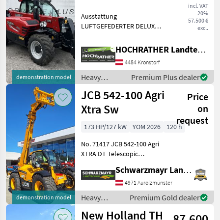
incl. VAT
20%
Ausstattung
57.500 €
LUFTGEFEDERTER DELUXE
excl.
SITZ MIT GURT UND
ARMLEHNE KLIMAANLAGE
HOCHRATHER Landtechnik GmbH
LED-
4484 Kronstorf
ARBEITSSCHEINWERFER
HINTEN SMOOTH RIDE
Heavy
Premium Plus dealer
demonstration model
CONTROL:
equipment/
JCB 542-100 Agri
SCHWINGUNGSTILGUNG
Price
construction
EURO SCHNELLWE
machines /
Xtra Sw
on
Case IH
request
173 HP/127 kW
YOM 2026
120 h
No. 71417 JCB 542-100 Agri
XTRA DT Telescopic
Handler - with a lifting
Schwarzmayr Landtechnik GmbH - Aurolzmünster
capacity of 4.2 metric tons -
with a lifting height of 9.8
4971 Aurolzmünster
meters - with a 173 PS 4-
Heavy
Premium Gold dealer
demonstration model
cylinder
equipment/
New Holland TH
87.600
construction