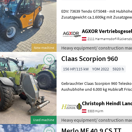
EDV: 73639 Tendo GT5048 - mit Hubhöhe 4, 8m - mit Hubkraft ohne
Zusatzgewicht ca.1.600kg mit Zusatzgewic
Motorentyp Kubota D1803 CR (3 Zyli
AGXOR Vertriebsgesel
2111 Harmannsdorf-Rückersdo
Heavy equipment/ construction mac
New machine
Claas Scorpion 960
156 HP/115 kW
YOM 2022
5920 h
Gebrauchter Claas Scorpion 960 Telesko
Aushubhöhe und 6.000 kg Hubkraft Frisch 
CLAAS Werkzeugträger, hydraulisch
Christoph Heindl Lan
3383 Hürm
Heavy equipment/ construction mac
Used machine
Merlo MF 40.9 CS TT