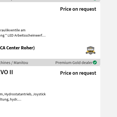
Price on request
raulikventile am
ung * LED Arbeitsscheinwerfer
CA Center Roher)
hines / Manitou
Premium Gold dealer
EVO II
Price on request
, hydr.
ftfedersitz, 170-l-