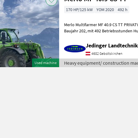
170 HP/125 kW
YOM 2020
492 h
Merlo Multifarmer MF 40.9 CS TT PRIV
Baujahr 202, mit 492 Betriebsstunden Hubhöhe 8, 8m Hubkraft 4.000
kg FPT Motor mit 4, 5l Hubrau
Jedinger Landtechni
4682 Geboltskirchen
Heavy equipment/ construction mac
Used machine