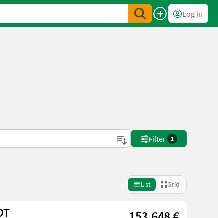
Log in
Filter
1
List
Grid
DT
153.648 €