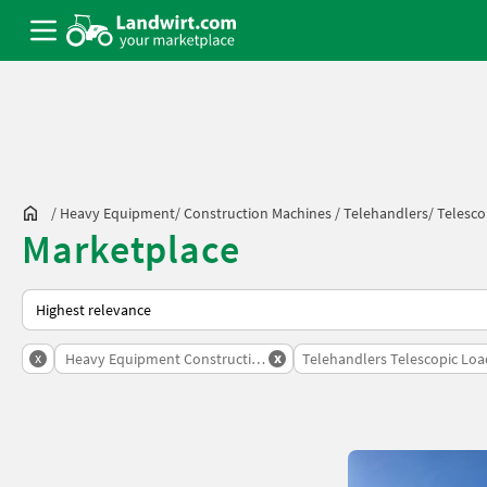
/
Heavy Equipment/ Construction Machines
/
Telehandlers/ Telesco
Marketplace
This is how sorting works on Landwirt.com
x
x
Heavy Equipment Construction Machines
Telehandlers Telescopic Loa