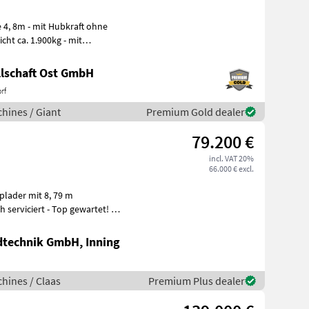
ht ca. 1.900kg - mit
lschaft Ost GmbH
rf
hines / Giant
Premium Gold dealer
79.200 €
incl. VAT 20%
66.000 € excl.
plader mit 8, 79 m
serviciert - Top gewartet! -
dtechnik GmbH, Inning
hines / Claas
Premium Plus dealer