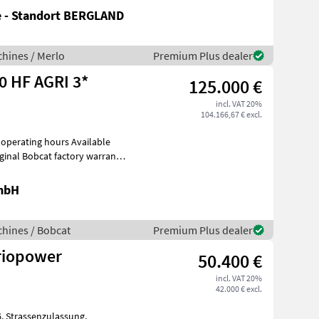
e - Standort BERGLAND
hines / Merlo
Premium Plus dealer
0 HF AGRI 3*
125.000 €
incl. VAT 20%
104.166,67 € excl.
ing hours Available
iginal Bobcat factory warranty
GmbH
hines / Bobcat
Premium Plus dealer
riopower
50.400 €
incl. VAT 20%
42.000 € excl.