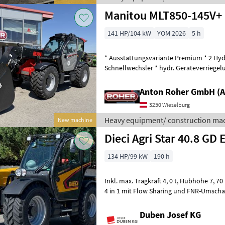
Manitou MLT850-145V+
141 HP/104 kW
YOM 2026
5 h
* Ausstattungsvariante Premium * 2 Hyd
Schnellwechsler * hydr. Geräteverriegel
* Klimaanlage mit Heizung * Luftgefe
Anton Roher GmbH (A
3250 Wieselburg
Heavy equipment/ construction mac
New machine
Dieci Agri Star 40.8 GD 
134 HP/99 kW
190 h
Inkl. max. Tragkraft 4, 0 t, Hubhöhe 7, 70 m, Hydrostatantrieb, Joystick
4 in 1 mit Flow Sharing und FNR-Umschaltung
Schnellwechselsystem, Lu
Duben Josef KG