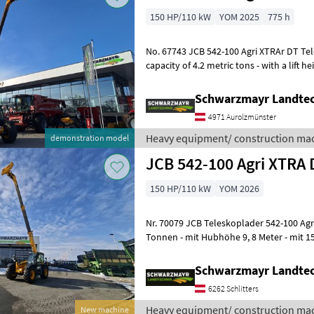
150 HP/110 kW
YOM 2025
775 h
No. 67743 JCB 542-100 Agri XTRAr DT Telescopic Handler - with a lifting
capacity of 4.2 metric tons - with a lift h
PS 4-cylinder J
Schwarzmayr Landtec
4971 Aurolzmünster
Heavy equipment/ construction mac
demonstration model
JCB 542-100 Agri XTRA 
150 HP/110 kW
YOM 2026
Nr. 70079 JCB Teleskoplader 542-100 Agri XTRAr DT - mit Hubkraft 4, 2
Tonnen - mit Hubhöhe 9, 8 Meter - mit 1
Common Rail (bis 2000b
Schwarzmayr Landtec
6262 Schlitters
Heavy equipment/ construction mac
New machine