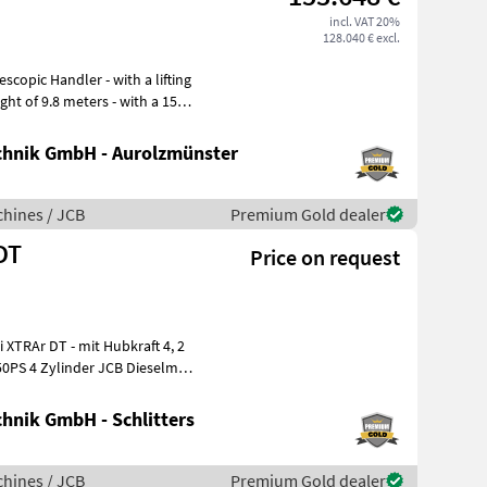
incl. VAT 20%
128.040 € excl.
eight of 9.8 meters - with a 150
hnik GmbH - Aurolzmünster
hines / JCB
Premium Gold dealer
DT
Price on request
50PS 4 Zylinder JCB Dieselmax
hnik GmbH - Schlitters
hines / JCB
Premium Gold dealer