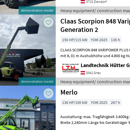
3710 Ziersdorf
Heavy equipment/ construction mac
demonstration model
Claas Scorpion 848 Var
Generation 2
156 HP/115 kW
YOM 2025
136 h
CLAAS SCORPION 848 VARIPOWER PLUS G
mit 8, 01 m Aushubhöhe und 4.800 kg Hubkraft Teles
Zweiteiliger, hydraulisch ausfahrbarer T
Landtechnik Hütter 
8342 Gnas
Heavy equipment/ construction mac
demonstration model
Merlo
136 HP/100 kW
YOM 2025
267 h
Ausstattung: max. Tragfähigkeit 3.400
Breite 2.240mm Länge bis Geräteträge
Motor 4 Zylinder Deutz 3, 6 l Hubraum, 1