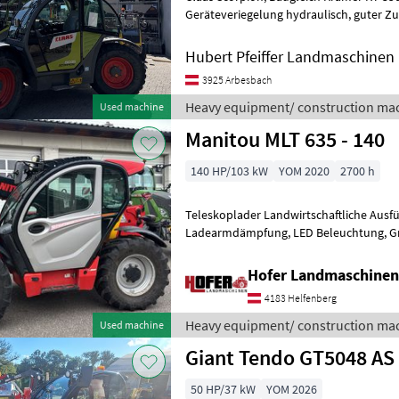
Geräteveriegelung hydraulisch, guter Zustandt Preis ohne werkzeug.
Palettengabel und Schaufel auf lag
Hubert Pfeiffer Landmaschinen
3925 Arbesbach
Heavy equipment/ construction mac
Used machine
Manitou MLT 635 - 140
140 HP/103 kW
YOM 2020
2700 h
Teleskoplader Landwirtschaftliche Ausführung! 140
Ladearmdämpfung, LED Beleuchtung, Große Hydraulikpume
ermöglicht mehrere Funktionen gleichze
Hofer Landmaschinen
4183 Helfenberg
Heavy equipment/ construction mac
Used machine
Giant Tendo GT5048 AS
50 HP/37 kW
YOM 2026