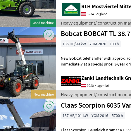
RLH Mostviertel Mitt
3254 Bergland
Heavy equipment/ construction mac
Used machine
Bobcat BOBCAT TL 38.7
135 HP/99 kW
YOM 2026
100 h
New Bobcat telehandler with approx. 70 operat
immediately at a special price! 3-year or
—effective from the date of
Zankl Landtechnik 
9020 Klagenfurt
Heavy equipment/ construction mac
New machine
Claas Scorpion 6035 Va
137 HP/101 kW
YOM 2016
5700 h
Claas Scorpion, Baugleich Kramer KT 356, Strassenzulassung,