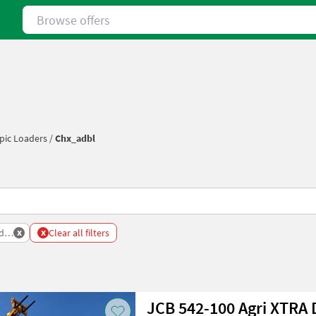
Browse offers
pic Loaders
/
Chx_adbl
x
x
ders
Clear all filters
JCB 542-100 Agri XTRA 