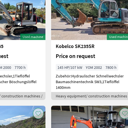
Used machine
Used machin
45
Kobelco SK235SR
uest
Price on request
M 2000
7700 h
145 HP/107 kW
YOM 2002
7800 h
chsler,1Tieflöffel
Zubehör:Hydraulischer Schnellwechsler
cher Böschungslöffel
Baumaschinentechnik SW3,1Tieflöffel
1400mm
 construction machines /
Heavy equipment/ construction machines 