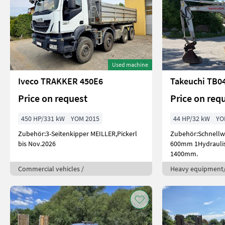
Used machine
Iveco TRAKKER 450E6
Takeuchi TB0
Price on request
Price on req
450 HP/331 kW
YOM 2015
44 HP/32 kW
YO
Zubehör:3-Seitenkipper MEILLER,Pickerl
Zubehör:Schnellwe
bis Nov.2026
600mm 1Hydraulis
1400mm.
Commercial vehicles /
Heavy equipment/