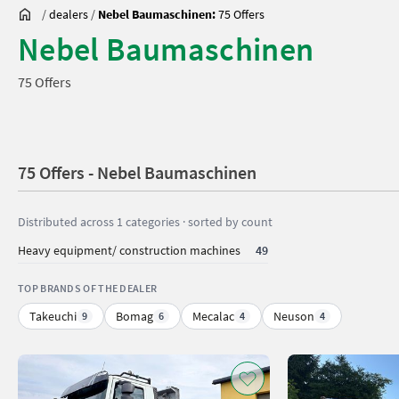
/
dealers
/
Nebel Baumaschinen:
75 Offers
Nebel Baumaschinen
75 Offers
75 Offers - Nebel Baumaschinen
Distributed across 1 categories · sorted by count
Heavy equipment/ construction machines
49
TOP BRANDS OF THE DEALER
Takeuchi
Bomag
Mecalac
Neuson
9
6
4
4