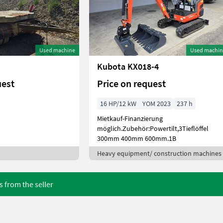
Used machine
Used machin
Kubota KX018-4
uest
Price on request
16 HP/12 kW
YOM 2023
237 h
Mietkauf-Finanzierung
möglich.Zubehör:Powertilt,3Tieflöffel
300mm 400mm 600mm.1B
Heavy equipment/ construction machines 
rs from the seller