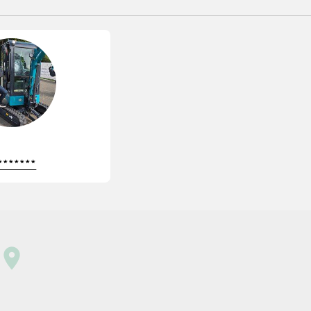
*******