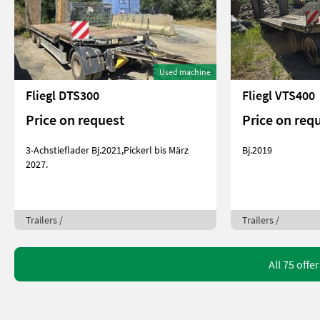
Used machine
Fliegl DTS300
Fliegl VTS400
Price on request
Price on req
3-Achstieflader Bj.2021,Pickerl bis März
Bj.2019
2027.
Trailers /
Trailers /
All 75 offe