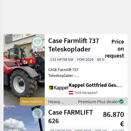
Case Farmlift 737
Price
Teleskoplader
on
request
133 HP/98 kW
YOM 2026
60 h
CASE Farmlift 737
Teleskoplader -
Neumaschine - Reichweite:
Kappel Gottfried Ges.m.b.H.
7 m - Hubkraft: 3.700 kg -
Motor: 4-Zylinder FBT
7433 Mariasdorf
Motor mit 133 PS, Stufe V -
Heavy
Premium Plus dealer
New machine
Getriebe: Powershift 6x
equipment/
Case FARMLIFT
86.870
construction
machines /
626
€
Case IH
incl. VAT