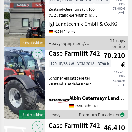
48 HP/35 kW
YOM 2026
225 cm
19%
73.000 €
Zustand-Bereifung (v): 100
excl.
%, Zustand-Bereifung (h):
100 %, Geschwindigkeit: 30
Igl Landtechnik GmbH & Co.KG
km/h, Tragkraft: 2600 kg,
92536 Pfreimd
Hubhöhe: 600 cm,
Hydraulikleistung: 80,
21 days
New machine
Heavy equipment/
Arbeitsschein
online
construction machines /
Case Farmlift 742
70.210
Case IH
€
120 HP/88 kW
YOM 2018
3790 h
incl. VAT
19%
Schöner einsatzbereiter
59.000 €
Zustand. Getriebe überholt.
excl.
Hydraulic tool locking
Heavy equipment/
Albin Ostermayr Landmaschinenhandel e.K.
construction machines
93352 Rohr i. Nb
Telehandlers/ telescopic
loaders
Heavy
Premium Plus dealer
Used machine
equipment/
Case Farmlift 742
46.410
construction