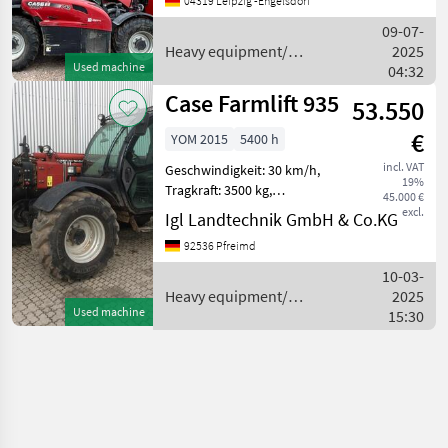
04319 Leipzig -Engelsdorf
(h): 30 %, Tragkraft: 4200 kg,
Hubhöhe: 700 cm ____
09-07-
Heavy equipment/
2025
Used machine
construction machines /
04:32
Case IH
Case Farmlift 935
53.550
€
YOM 2015
5400 h
incl. VAT
Geschwindigkeit: 30 km/h,
19%
Tragkraft: 3500 kg,
45.000 €
Hubhöhe: 900 cm,
excl.
Igl Landtechnik GmbH & Co.KG
Arbeitsscheinwerfer 2x
92536 Pfreimd
hinten, Arbeitsscheinwerfer
2x vorn, Allrad,
10-03-
Luftgefederter Sitz, Radio,
Heavy equipment/
2025
Used machine
construction machines /
15:30
Case IH