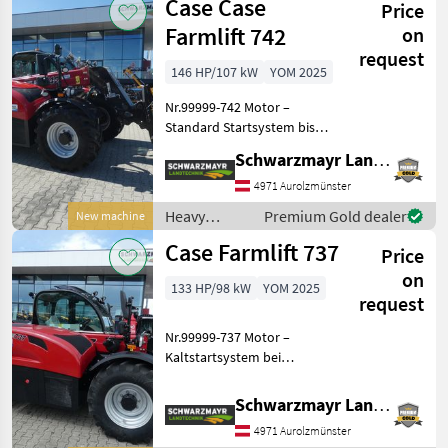
Case Case
Price
construction
machines /
Farmlift 742
on
Case IH
request
146 HP/107 kW
YOM 2025
Nr.99999-742 Motor –
Standard Startsystem bis
-15 °C (deutscher Standard)
Schwarzmayr Landtechnik GmbH - Aurolzmünster
– Standard Kühlsystem –
Lüfter – Motor 96 kW / 145
4971 Aurolzmünster
PS Stufe V Getriebe –
Heavy
Premium Gold dealer
New machine
Automatische
equipment/
Case Farmlift 737
Price
construction
machines /
on
133 HP/98 kW
YOM 2025
Case IH
request
Nr.99999-737 Motor –
Kaltstartsystem bei
Temperaturen unter -15 °C,
verstärkte Batterie,
Schwarzmayr Landtechnik GmbH - Aurolzmünster
Luftansaug-Vorwärmung –
4971 Aurolzmünster
Standard Kühlsystem –