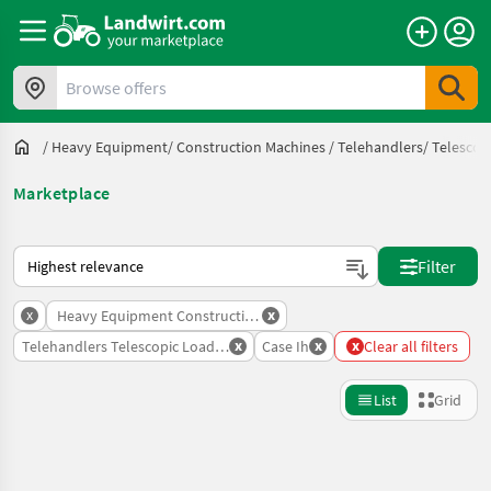
Browse offers
/
Heavy Equipment/ Construction Machines
/
Telehandlers/ Telescop
Marketplace
This is how sorting works on Landwirt.com
Filter
x
x
Heavy Equipment Construction Machines
x
x
x
Telehandlers Telescopic Loaders
Case Ih
Clear all filters
List
Grid