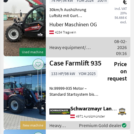
€
74 HP/54 kW
YOM 2024
100 h
Case IH
incl. VAT
30km/h Aushührung
20%
Luftsitz mit Gurt
56.666 €
Klimaanlage Hyd
excl.
Huber Maschinen OG
Verriegelung mir Euro
4284 Tragwein
Aufnahme Bereifung 280/80
R20 Fernschmierung und 5
08-02-
Punkte Schmierleiste
Heavy equipment/
2026
Used machine
construction machines /
09:16
Case IH
Case Farmlift 935
Price
on
133 HP/98 kW
YOM 2025
request
Nr.99999-935 Motor –
Standard Startsystem bis
-15 °C (deutscher Standard)
– Standard Kühlsystem –
Schwarzmayr Landtechnik GmbH - Aurolzmünster
Lüfter – Motor 96 kW / 145
4971 Aurolzmünster
PS Stufe V Getriebe –
Automati
Heavy
Premium Gold dealer
New machine
equipment/