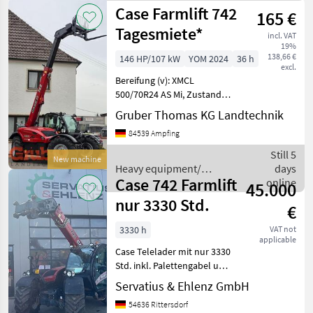
Case IH
Case Farmlift 742
165 €
Tagesmiete*
incl. VAT
19%
138,66 €
146 HP/107 kW
YOM 2024
36 h
excl.
Bereifung (v): XMCL
500/70R24 AS Mi, Zustand-
Bereifung (v): 100 %,
Gruber Thomas KG Landtechnik
Bereifung (h): XMCL
84539 Ampfing
500/70R24 AS MI, Zustand-
Bereifung (h): 100 %,
Still 5
New machine
Geschwindigkeit: 40 km/h,
Heavy equipment/
days
Case 742 Farmlift
construction machines /
online
45.000
Case IH
nur 3330 Std.
€
3330 h
VAT not
applicable
Case Telelader mit nur 3330
Std. inkl. Palettengabel und
Adapterrahmen X
Servatius & Ehlenz GmbH
Euroaufnahme Der Preis
54636 Rittersdorf
der Maschine bezieht sich