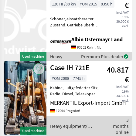
machines /
€
120 HP/88 kW
YOM 2015
8350 h
Case IH
incl. VAT
19%
Schöner, einsatzbereiter
39.000 €
Zustand. Getriebe überholt.
excl.
Mit Palettengabel.
Hydraulic tool locking, Air
Albin Ostermayr Landmaschinenhandel e.K.
conditioner Heavy
93352 Rohr i. Nb
equipment/ construction
machines Telehandlers/ t
Heavy
Premium Plus dealer
Used machine
equipment/
Case IH 721E
40.817
construction
machines /
€
YOM 2008
7745 h
Case IH
incl. VAT
Kabine, Luftgefederter Sitz,
19%
Radio, Diesel, Teleskoparm
34.300 €
(Längenverstellung)
excl.
MERKANTIL Export-Import GmbH
________ Baujahr 2008
17094 Pragsdorf
Betriebsstunden 7745 h Air
conditioner Heavy
3
equipment/ constr
Heavy equipment/
months
Used machine
construction machines /
online