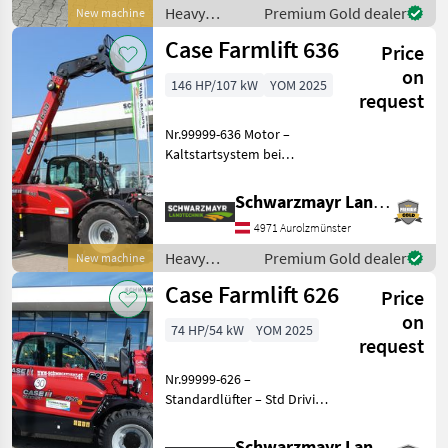
Lüfter – Motor 89 kW / 1
Heavy
Premium Gold dealer
New machine
equipment/
Case Farmlift 636
Price
construction
machines /
on
146 HP/107 kW
YOM 2025
Case IH
request
Nr.99999-636 Motor –
Kaltstartsystem bei
Temperaturen unter -15 °C,
verstärkte Batterie,
Schwarzmayr Landtechnik GmbH - Aurolzmünster
Luftansaug-Vorwärmung –
4971 Aurolzmünster
Standard Kühlsystem –
Lüfter – Motor 96 kW / 145
Heavy
Premium Gold dealer
New machine
equipment/
Case Farmlift 626
Price
construction
machines /
on
74 HP/54 kW
YOM 2025
Case IH
request
Nr.99999-626 –
Standardlüfter – Std Driving
Lights – Je zwei LED
Arbeitsscheinwerfer vorne
Schwarzmayr Landtechnik GmbH - Aurolzmünster