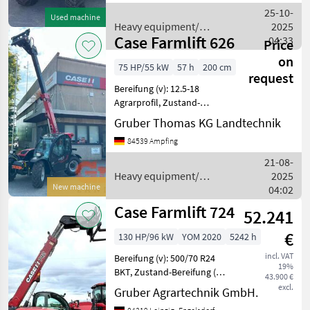
auf den technischen
25-10-
Used machine
Zustand und die Ausrüs
Heavy equipment/
2025
Case Farmlift 626
construction machines /
04:33
Price
Case IH
on
75 HP/55 kW
57 h
200 cm
request
Bereifung (v): 12.5-18
Agrarprofil, Zustand-
Bereifung (v): 100 %,
Gruber Thomas KG Landtechnik
Bereifung (h): 12.5-18
84539 Ampfing
Agrarprofil, Zustand-
Bereifung (h): 100 %,
21-08-
Geschwindigkeit: 30 km/h,
Heavy equipment/
2025
Tr
New machine
construction machines /
04:02
Case IH
Case Farmlift 724
52.241
€
130 HP/96 kW
YOM 2020
5242 h
incl. VAT
Bereifung (v): 500/70 R24
19%
BKT, Zustand-Bereifung (v):
43.900 €
30 %, Bereifung (h): 500/70
excl.
Gruber Agrartechnik GmbH.
R24 BKT, Zustand-Bereifung