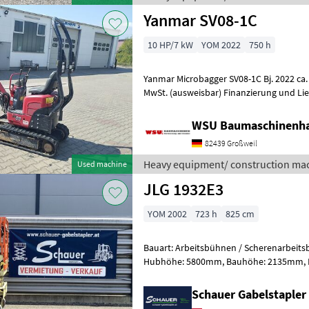
Yanmar SV08-1C
10 HP/7 kW
YOM 2022
750 h
Yanmar Microbagger SV08-1C Bj. 2022 ca. 750 Std, gepflegt 
MwSt. (ausweisbar) Finanzierung und Li
möglich! Mieten ab 67, - € Be
WSU Baumaschinenha
82439 Großweil
Heavy equipment/ construction ma
Used machine
JLG 1932E3
YOM 2002
723 h
825 cm
Bauart: Arbeitsbühnen / Scherenarbeitsbühne, Tragkraf
Hubhöhe: 5800mm, Bauhöhe: 2135mm, Batterie: Trojan PzS 24V
Zustand: Neu, Bereifung vorne: Banda
Schauer Gabelstaple