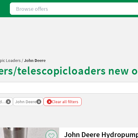
Browse offers
pic Loaders
/
John Deere
rs/telescopicloaders new o
x
x
x
ders
John Deere
Clear all filters
John Deere Hydropum