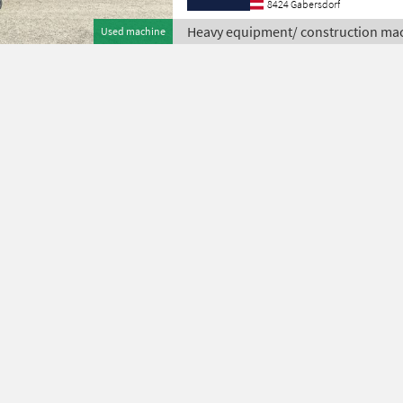
8424 Gabersdorf
Heavy equipment/ construction mac
Used machine