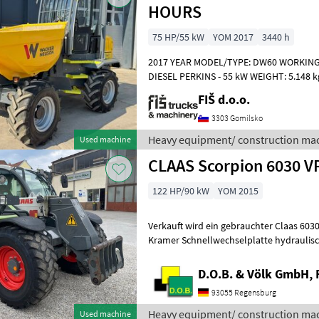
HOURS
75 HP/55 kW
YOM 2017
3440 h
2017 YEAR MODEL/TYPE: DW60 WORKING 
DIESEL PERKINS - 55 kW WEIGHT: 5.148 k
6.000 kg 4x4 DRIVE HYDROSTATIC DRIV
FIŠ d.o.o.
3303 Gomilsko
Heavy equipment/ construction ma
Used machine
CLAAS Scorpion 6030 V
122 HP/90 kW
YOM 2015
Verkauft wird ein gebrauchter Claas 6030
Kramer Schnellwechselplatte hydraulisc
Langsamfahreinrichtung - Mot
D.O.B. & Völk GmbH, 
93055 Regensburg
Heavy equipment/ construction mac
Used machine