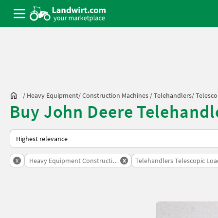
/
Heavy Equipment/ Construction Machines
/
Telehandlers/ Telesco
Buy John Deere Telehandle
This is how sorting works on Landwirt.com
x
x
Heavy Equipment Construction Machines
Telehandlers Telescopic Loa