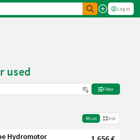
Log in
r used
Filter
List
Grid
pe Hydromotor
1.656 €