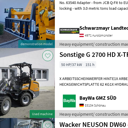
No. 63540 Adapter - from JCB Q-Fit to EURO mount - with central
locking - with 3.0 metric tons load capacity VFG—used The sales team
at Schwarzmayr would be h
Schwarzmayr Landtec
4971 Aurolzmünster
Heavy equipment/ construction mac
demonstration model
50 HP/37 kW
151 h
X ARBEITSSCHEINWERFER HINTE1X ARB
HECKGEWICHTSPLATTE 62 KG1X HYDRAU
DPPPEL31X15.50-15 SKIDDATENBESCHE
KMDRUCKFREIER
BayWa GMZ SÜD
83104 Schönau
Heavy equipment/ construction mac
Used machine
Wacker NEUSON DW60 - 