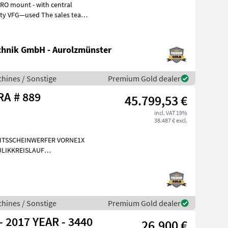
hnik GmbH - Aurolzmünster
hines / Sonstige
Premium Gold dealer
Sonstige G 2700 HD X-TRA # 889
45.799,53 €
incl. VAT 19%
38.487 € excl.
EITSSCHEINWERFER VORNE1X
LIKKREISLAUF
INIGUNG BRD 20
hines / Sonstige
Premium Gold dealer
2017 YEAR - 3440
26.900 €