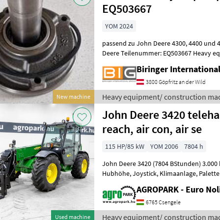
EQ503667
YOM 2024
passend zu John Deere 4300, 4400 und 4500 Teleskoplader, John
Deere Teilenummer: EQ503667 Heavy equipment/ construction
machines Telehandlers/ telescopic load
Biringer Internation
3800 Göpfritz an der Wild
Heavy equipment/ construction mac
New machine
John Deere 3420 teleha
reach, air con, air se
115 HP/85 kW
YOM 2006
7804 h
John Deere 3420 (7804 BStunden) 3.000 kg 
Hubhöhe, Joystick, Klimaanlage, Palettengabeln, Auslegerfederung,
luftgefederter Sitz Baujahr: 2006 Moto
AGROPARK - Euro Noli
6765 Csengele
Heavy equipment/ construction mac
Used machine