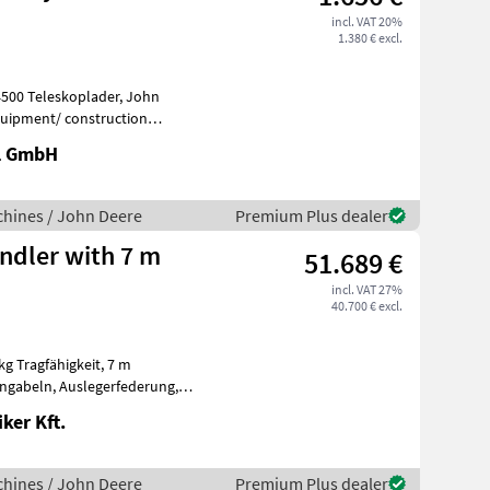
incl. VAT 20%
1.380 € excl.
ers
al GmbH
hines / John Deere
Premium Plus dealer
ndler with 7 m
51.689 €
incl. VAT 27%
40.700 € excl.
Tragfähigkeit, 7 m
ker Kft.
hines / John Deere
Premium Plus dealer