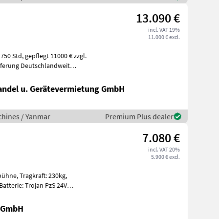
13.090 €
incl. VAT 19%
11.000 € excl.
11000 € zzgl.
eferung Deutschlandweit
ndel u. Gerätevermietung GmbH
chines / Yanmar
Premium Plus dealer
7.080 €
incl. VAT 20%
5.900 € excl.
t: 230kg,
gen Ein
r GmbH