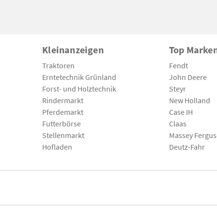
Kleinanzeigen
Top Marke
Traktoren
Fendt
Erntetechnik Grünland
John Deere
Forst- und Holztechnik
Steyr
Rindermarkt
New Holland
Pferdemarkt
Case IH
Futterbörse
Claas
Stellenmarkt
Massey Fergu
Hofladen
Deutz-Fahr