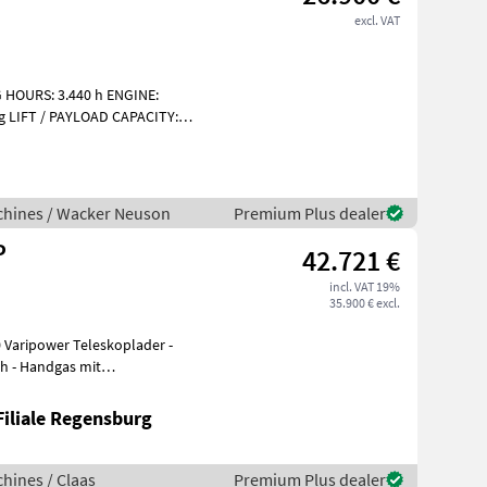
excl. VAT
HOURS: 3.440 h ENGINE:
g LIFT / PAYLOAD CAPACITY:
chines / Wacker Neuson
Premium Plus dealer
P
42.721 €
incl. VAT 19%
35.900 € excl.
 Varipower Teleskoplader -
h - Handgas mit
orvorwärmung ü
Filiale Regensburg
hines / Claas
Premium Plus dealer