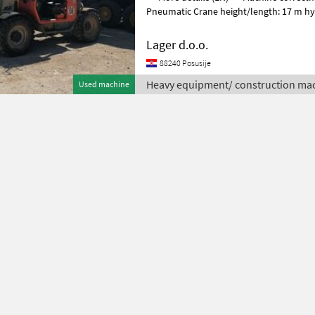
Pneumatic Crane height/length: 17 m hy
stabilisers 4 wheel steer working sign
Lager d.o.o.
88240 Posusije
Heavy equipment/ construction mac
Used machine