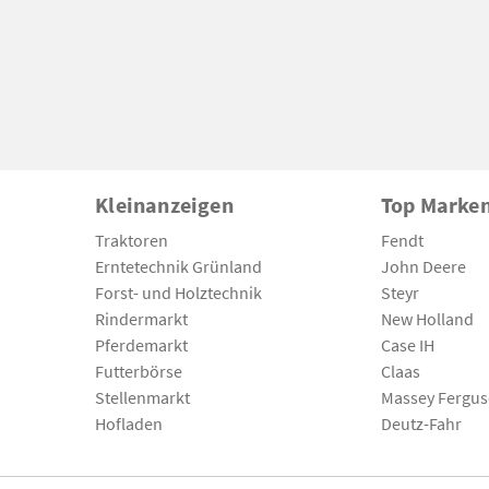
Kleinanzeigen
Top Marke
Traktoren
Fendt
Erntetechnik Grünland
John Deere
Forst- und Holztechnik
Steyr
Rindermarkt
New Holland
Pferdemarkt
Case IH
Futterbörse
Claas
Stellenmarkt
Massey Fergu
Hofladen
Deutz-Fahr