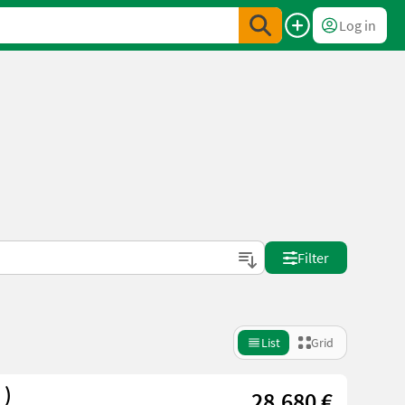
Log in
Filter
List
Grid
 )
28.680 €