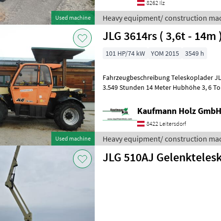
8262 Ilz
Heavy equipment/ construction mac
Used machine
JLG 3614rs ( 3,6t - 14m 
101 HP/74 kW
YOM 2015
3549 h
Fahrzeugbeschreibung Teleskoplader JLG 3614rs Bj. 20
3.549 Stunden 14 Meter Hubhöhe 3, 6 Tonnen Hubkraft 74 KW Deutz
Motor - incl. Gabel -
Kaufmann Holz Gmb
8422 Leitersdorf
Heavy equipment/ construction mac
Used machine
JLG 510AJ Gelenkteles