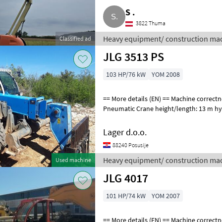
S .
3822 Thuma
Heavy equipment/ construction mach
Classified ad
loaders
JLG 3513 PS
103 HP/76 kW
YOM 2008
== More details (EN) == Machine correctness: Correct Tyre type:
Pneumatic Crane height/length: 13 m hy
stabilisers 4 wheel steer working sign
Lager d.o.o.
88240 Posusije
Heavy equipment/ construction mac
Used machine
JLG 4017
101 HP/74 kW
YOM 2007
== More details (EN) == Machine correctness: Correct Tyre type: