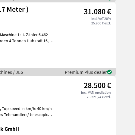
17 Meter )
31.080 €
incl. VAT 20%
25.900 € excl.
ft 16, 7
H
hines / JLG
Premium Plus dealer
28.500 €
incl. VAT/ mediation
25.221,24 € excl.
el, Top speed in km/h: 40 km/h
s Telehandlers/ telescopic
ik GmbH