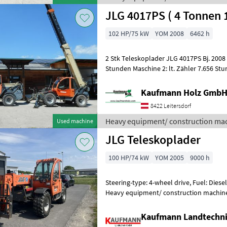
JLG 4017PS ( 4 Tonnen 
102 HP/75 kW
YOM 2008
6462 h
2 Stk Teleskoplader JLG 4017PS Bj. 2008 Maschine 1: lt. Zähler 6.462
Stunden Maschine 2: lt. Zähler 7.656 Stunden 4 Tonnen Hubkra
Meter Hubhöhe 35 K
Kaufmann Holz Gmb
8422 Leitersdorf
Heavy equipment/ construction mac
Used machine
JLG Teleskoplader
100 HP/74 kW
YOM 2005
9000 h
Steering-type: 4-wheel drive, Fuel: Dies
Heavy equipment/ construction machine
loaders
Kaufmann Landtechn