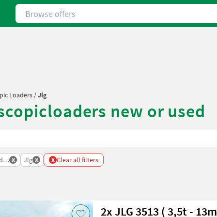
Browse offers
pic Loaders
/
Jlg
scopicloaders new or used
x
x
x
ders
Jlg
Clear all filters
2x JLG 3513 ( 3,5t - 13m