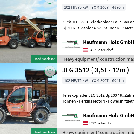
102 HP/75 kW
YOM 2007
4870 h
2 Stk JLG 3513 Teleskoplader aus Baujahr 2007 Maschine 1
Bj. 2007 lt. Zähler 4.871 Stunden 13 Meter 3, 5 Tonn
3513 Bj. 2007
Kaufmann Holz Gmb
8422 Leitersdorf
Heavy equipment/ construction mac
Used machine
JLG 3512 ( 3,5t - 12m )
102 HP/75 kW
YOM 2007
6041 h
Teleskoplader JLG 3512 Bj. 2007 lt. Zähler 6.041 Stunden 11 Meter 3, 5
Tonnen - Perkins Motor! - Powershiftgetriebe! - incl. Gabel - mech.
Schnellwe
Kaufmann Holz Gmb
8422 Leitersdorf
Heavy equipment/ construction mac
Used machine