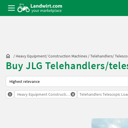
/
Heavy Equipment/ Construction Machines
/
Telehandlers/ Telesco
Buy JLG Telehandlers/tele
This is how sorting works on Landwirt.com
x
x
Heavy Equipment Construction Machines
Telehandlers Telescopic Loa