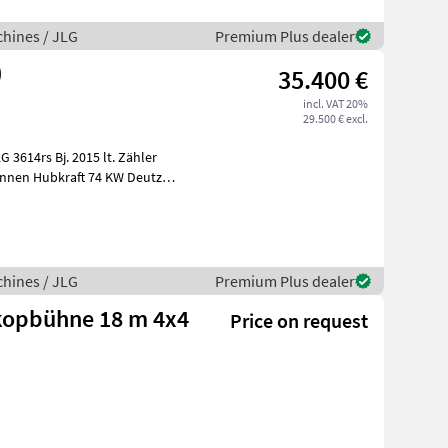
hines / JLG
Premium Plus dealer
)
35.400 €
incl. VAT 20%
29.500 € excl.
15 lt. Zähler
H
hines / JLG
Premium Plus dealer
kopbühne 18 m 4x4
Price on request