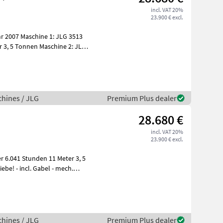
incl. VAT 20%
23.900 € excl.
: JLG 3513
en Maschine 2: JLG
H
hines / JLG
Premium Plus dealer
28.680 €
incl. VAT 20%
23.900 € excl.
H
hines / JLG
Premium Plus dealer