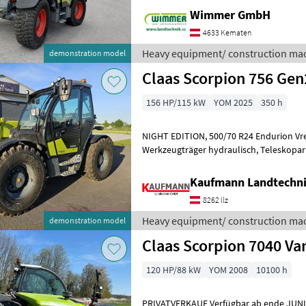
Wimmer GmbH
4633 Kematen
Heavy equipment/ construction mac
demonstration model
Claas Scorpion 756 Gen
156 HP/115 kW
YOM 2025
350 h
NIGHT EDITION, 500/70 R24 Endurion Vredestein, CLAAS
Werkzeugträger hydraulisch, Teleskoparmführung seitlich, Steckdose
Front 4-polig, S
Kaufmann Landtechn
8262 Ilz
Heavy equipment/ construction mac
demonstration model
Claas Scorpion 7040 Va
120 HP/88 kW
YOM 2008
10100 h
PRIVATVERKAUF Verfügbar ab ende JUNI Claas Scorpion 7040