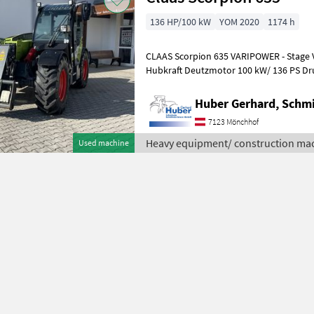
136 HP/100 kW
YOM 2020
1174 h
CLAAS Scorpion 635 VARIPOWER - Stage V 6, 13 m Hubhöhe, 3.500 
Hubkraft Deutzmotor 100 kW/ 136 PS Druckluf
Schnellwechselplatte, hydrauli
Huber Gerhard, Schm
7123 Mönchhof
Heavy equipment/ construction mac
Used machine