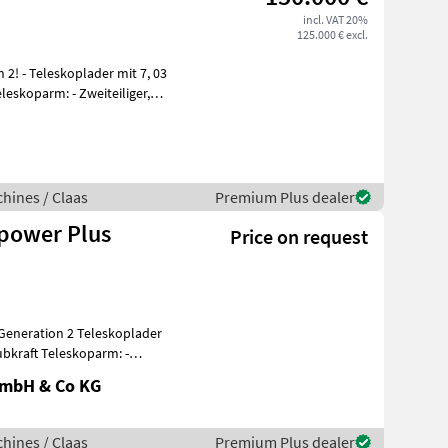
incl. VAT 20%
125.000 € excl.
2! - Teleskoplader mit 7, 03
eskoparm: - Zweiteiliger,
hines / Claas
Premium Plus dealer
ipower Plus
Price on request
eneration 2 Teleskoplader
koparm: -
GmbH & Co KG
hines / Claas
Premium Plus dealer