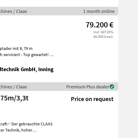
hines / Claas
1 month online
79.200 €
incl. VAT 20%
66.000 € excl.
plader mit 8, 79 m
serviciert - Top gewartet! -
dtechnik GmbH, Inning
hines / Claas
Premium Plus dealer
,75m/3,3t
Price on request
chnik, hoher
ort. Mit