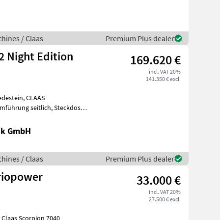
hines / Claas
Premium Plus dealer
2 Night Edition
169.620 €
incl. VAT 20%
141.350 € excl.
teckdose Heck 7-polig, Druckl
ik GmbH
hines / Claas
Premium Plus dealer
riopower
33.000 €
incl. VAT 20%
27.500 € excl.