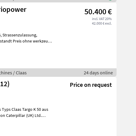
riopower
50.400 €
incl. VAT 20%
42.000 € excl.
hines / Claas
24 days online
512)
Price on request
 Typs Claas Targo K 50 aus
n Caterpillar (UK) Ltd.