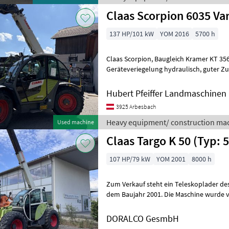
Claas Scorpion 6035 Va
137 HP/101 kW
YOM 2016
5700 h
Claas Scorpion, Baugleich Kramer KT 356, Strassenzulassung,
Geräteveriegelung hydraulisch, guter Zustandt Preis ohne werkzeug.
Palettengabel und Schaufel auf lag
Hubert Pfeiffer Landmaschinen
3925 Arbesbach
Heavy equipment/ construction mac
Used machine
Claas Targo K 50 (Typ: 
107 HP/79 kW
YOM 2001
8000 h
Zum Verkauf steht ein Teleskoplader des
dem Baujahr 2001. Die Maschine wurde vo
gefertigt und basiert auf bewährter
DORALCO GesmbH