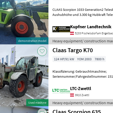
CLAAS Scorpion 1033 Generation2 Telesk
Aushubhöhe und 3.300 kg Hubkraft Teleskoparm: Zweiteiliger,
hydraulisch ausfahrbarer Teleskoparm 
Kupfner Landtechnik
5233 Pischelsdorf am Engelba
Heavy equipment/ construction mac
demonstration model
Claas Targo K70
124 HP/91 kW
YOM 2003
7800 h
Klassifizierung: Gebrauchtmaschine;
Seriennummer/Fahrgestellnummer: 1515
Perkins; Getriebetyp: Automatisch; Höch
Ar
LTC-Zwettl
3910 Zwettl
Heavy equipment/ construction mac
Used machine
Claas Scorpion 635