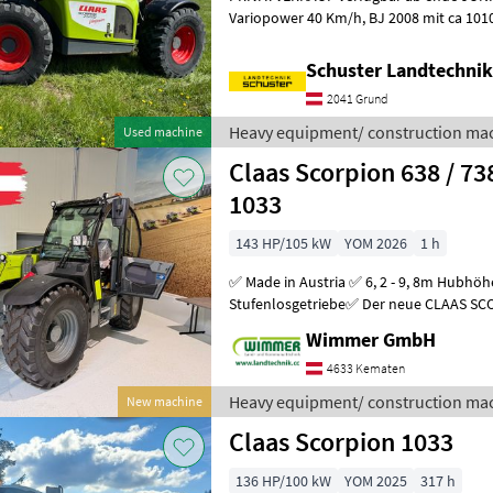
Variopower 40 Km/h, BJ 2008 mit ca 10100 h, Klima, Lüftermotor
reviesierbar, Bereifung Industrie Profil,
Schuster Landtechni
2041 Grund
Heavy equipment/ construction mac
Used machine
Claas Scorpion 638 / 738 
1033
143 HP/105 kW
YOM 2026
1 h
✅ Made in Austria ✅ 6, 2 - 9, 8m Hubhöhe, 3, 3 - 4, 6t Hubkra
Stufenlosgetriebe✅ Der neue CLAAS SCORPION Teleskoplader ist die
perfekte Lösung für kraftvolles und
Wimmer GmbH
4633 Kematen
Heavy equipment/ construction mac
New machine
Claas Scorpion 1033
136 HP/100 kW
YOM 2025
317 h