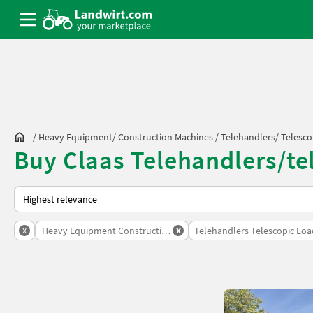
/
Heavy Equipment/ Construction Machines
/
Telehandlers/ Telesco
Buy Claas Telehandlers/te
This is how sorting works on Landwirt.com
x
x
Heavy Equipment Construction Machines
Telehandlers Telescopic Loa