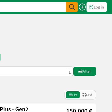
Log in
d
Filter
List
Grid
Plus - Gen2
150.000 €