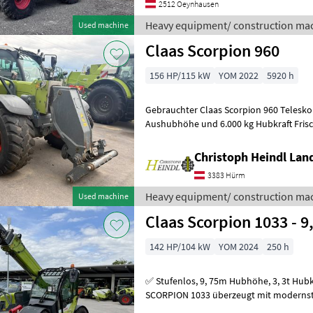
2512 Oeynhausen
Heavy equipment/ construction mac
Used machine
Claas Scorpion 960
156 HP/115 kW
YOM 2022
5920 h
Gebrauchter Claas Scorpion 960 Telesko
Aushubhöhe und 6.000 kg Hubkraft Frisch 
CLAAS Werkzeugträger, hydraulisch
Christoph Heindl Lan
3383 Hürm
Heavy equipment/ construction mac
Used machine
Claas Scorpion 1033 - 9
142 HP/104 kW
YOM 2024
250 h
✅ Stufenlos, 9, 75m Hubhöhe, 3, 3t Hubkraft✅ Der gebrauchte CLAAS
SCORPION 1033 überzeugt mit modernster Te
Hubleistung und maximalem Bedienkomf