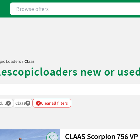
Browse offers
pic Loaders
/
Claas
lescopicloaders new or use
x
x
x
ders
Claas
Clear all filters
CLAAS Scorpion 756 VP 