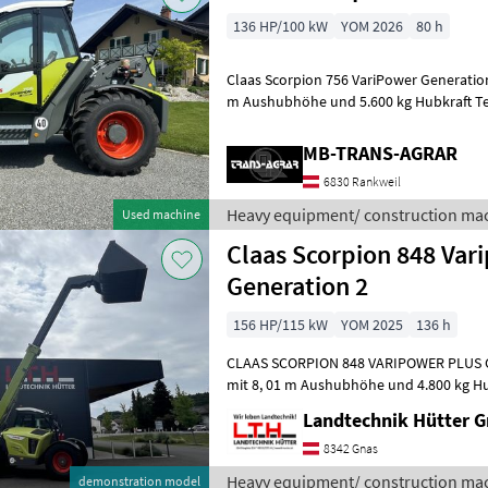
136 HP/100 kW
YOM 2026
80 h
Claas Scorpion 756 VariPower Generation 
m Aushubhöhe und 5.600 kg Hubkraft Tel
hydraulisch ausfahrbarer Teleskop
MB-TRANS-AGRAR
6830 Rankweil
Heavy equipment/ construction mac
Used machine
Claas Scorpion 848 Var
Generation 2
156 HP/115 kW
YOM 2025
136 h
CLAAS SCORPION 848 VARIPOWER PLUS G
mit 8, 01 m Aushubhöhe und 4.800 kg Hubkraft Teles
Zweiteiliger, hydraulisch ausfahrbarer T
Landtechnik Hütter 
8342 Gnas
Heavy equipment/ construction mac
demonstration model