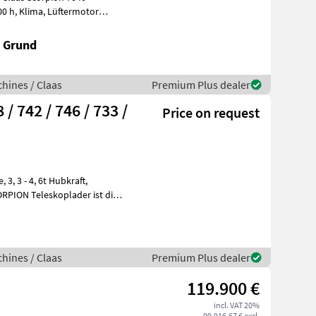
k Grund
hines / Claas
Premium Plus dealer
/ 742 / 746 / 733 /
Price on request
ft,
hines / Claas
Premium Plus dealer
119.900 €
incl. VAT 20%
99.916,67 € excl.