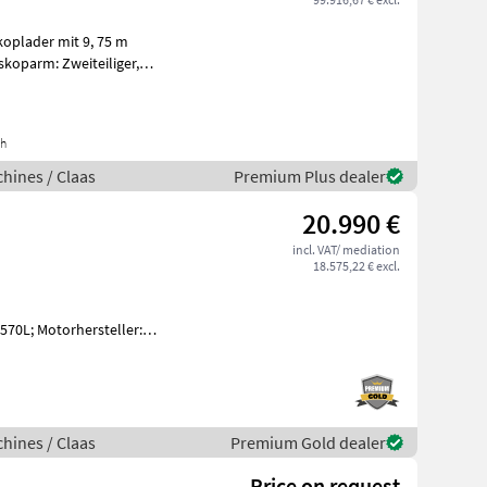
oplader mit 9, 75 m
Hub- u
ch
hines / Claas
Premium Plus dealer
20.990 €
incl. VAT/ mediation
18.575,22 € excl.
70L; Motorhersteller:
stgeschwindigkeit (km/h): 40;
hines / Claas
Premium Gold dealer
Price on request