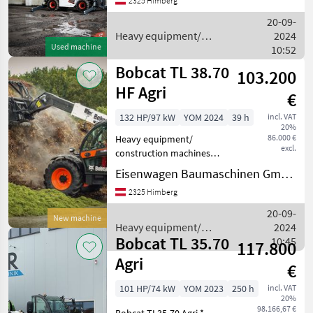
2325 Himberg
20-09-
Heavy equipment/
2024
Used machine
construction machines /
10:52
Bobcat
Bobcat TL 38.70
103.200
HF Agri
€
132 HP/97 kW
YOM 2024
39 h
incl. VAT
20%
86.000 €
Heavy equipment/
excl.
construction machines
Telehandlers/ telescopic
Eisenwagen Baumaschinen GmbH
loaders
2325 Himberg
20-09-
New machine
Heavy equipment/
2024
Bobcat TL 35.70
construction machines /
10:45
117.800
Bobcat
Agri
€
101 HP/74 kW
YOM 2023
250 h
incl. VAT
20%
98.166,67 €
Bobcat TL35-70 Agri *