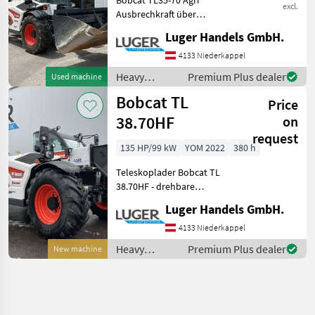
excl.
Ausbrechkraft über
Kippzylinder 6200 daN *
Luger Handels GmbH.
Fahrbare Nutzlast 3500 kg *
Hubhöhe 6.9 m *
4133 Niederkappel
Nennleistung 74 kW (101
Heavy
Premium Plus dealer
Used machine
PS) * Eigengewicht ca. 7
equipment/
Bobcat TL
Price
construction
machines /
38.70HF
on
Bobcat
request
135 HP/99 kW
YOM 2022
380 h
Teleskoplader Bobcat TL
38.70HF - drehbare
Anhängvorrichtung -
Luger Handels GmbH.
Klimaanlage - Kabelbaum
im Ausleger - Umkehrlüfter
4133 Niederkappel
- Automatische
Heavy
Premium Plus dealer
New machine
Auslegerfederung und
equipment/
Schwimms
construction
machines /
Bobcat