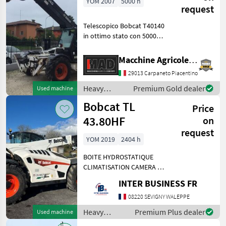
YOM 2007
5000 h
request
Telescopico Bobcat T40140
in ottimo stato con 5000
ore, 14 metri con
stabilizzatori, motore
Macchine Agricole Devoti Srl
Perkins, completo di benna
29013 Carpaneto Piacentino
da 2mc forche pallet, forche
balloni. Visibile
Heavy
Premium Gold dealer
Used machine
equipment/
Bobcat TL
Price
construction
machines /
43.80HF
on
Bobcat
request
YOM 2019
2404 h
BOITE HYDROSTATIQUE
CLIMATISATION CAMERA DE
RECUL Heavy equipment/
INTER BUSINESS FR
construction machines
Telehandlers/ telescopic
08220 SEVIGNY WALEPPE
loaders
Heavy
Premium Plus dealer
Used machine
equipment/