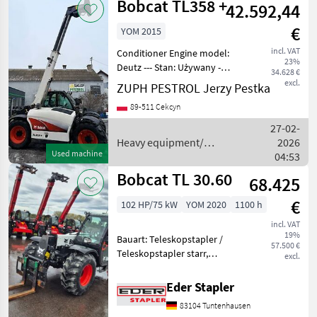
Bobcat TL358 +
42.592,44
construction
machines /
€
YOM 2015
Bobcat
incl. VAT
Conditioner Engine model:
23%
Deutz --- Stan: Używany -
34.628 €
bardzo dobry stan
excl.
ZUPH PESTROL Jerzy Pestka
Sprzedam ładowarkę
89-511 Cekcyn
teleskopową Bobcat TL
358+ Maszyna świeżo
27-02-
sprowadzona. Wystawiam
Heavy equipment/
2026
fv Cena b
Used machine
construction machines /
04:53
Bobcat
Bobcat TL 30.60
68.425
€
102 HP/75 kW
YOM 2020
1100 h
incl. VAT
19%
Bauart: Teleskopstapler /
57.500 €
Teleskopstapler starr,
excl.
Tragkraft: 3000kg, Hubhöhe:
5800mm, Bauhöhe:
Eder Stapler
2440mm, Gabellänge:
83104 Tuntenhausen
1200mm, Bereifung vorne: