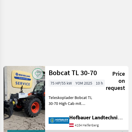
construction
machines /
Bobcat
Bobcat TL 30-70
Price
on
75 HP/55 kW
YOM 2025
10 h
request
Teleskoplader Bobcat TL
30-70 High Cab mit
Bereifung 400/80-24 ,
Bobcat-Aufnahme mit
Hofbauer Landtechnik GmbH
hydraulischer Verriegelung ,
4184 Helfenberg
Luftgefederter Komfortsitz ,