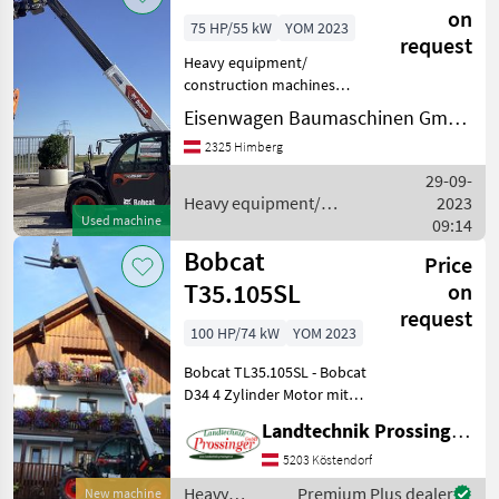
machines /
on
75 HP/55 kW
YOM 2023
Bobcat
request
Heavy equipment/
construction machines
Telehandlers/ telescopic
Eisenwagen Baumaschinen GmbH
loaders
2325 Himberg
29-09-
Heavy equipment/
2023
Used machine
construction machines /
09:14
Bobcat
Bobcat
Price
T35.105SL
on
request
100 HP/74 kW
YOM 2023
Bobcat TL35.105SL - Bobcat
D34 4 Zylinder Motor mit
100PS - Hubhöhe 10, 3m -
Landtechnik Prossinger GmbH
Hubkrakt 3500kg -
hydrostatischer
5203 Köstendorf
Fahrantrieb mit 2Stufen -
Heavy
Premium Plus dealer
New machine