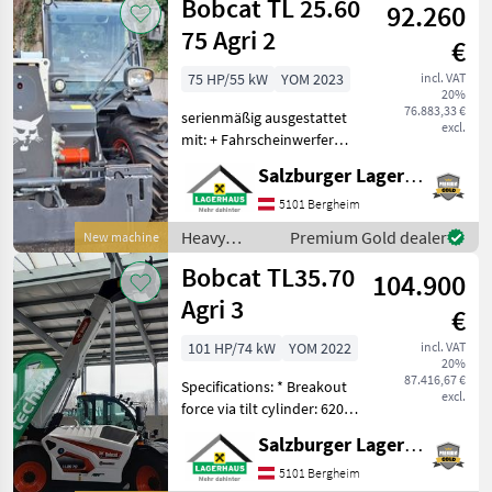
Bobcat TL 25.60
92.260
construction
machines /
75 Agri 2
€
Bobcat
75 HP/55 kW
YOM 2023
incl. VAT
20%
76.883,33 €
serienmäßig ausgestattet
excl.
mit: + Fahrscheinwerfer
Halogen, + Kennleuchte, +
Salzburger Lagerhaus-Technik
Rückfahralarm +
Betriebsanleitung
5101 Bergheim
zusätzlich ausgerüstet mit:
Heavy
Premium Gold dealer
New machine
+ Getriebe 25 b
equipment/
Bobcat TL35.70
104.900
construction
machines /
Agri 3
€
Bobcat
101 HP/74 kW
YOM 2022
incl. VAT
20%
87.416,67 €
Specifications: * Breakout
excl.
force via tilt cylinder: 6200
daN * Towing capacity: 3500
Salzburger Lagerhaus-Technik
kg * Lifting height: 6.9 m *
Rated power: 74 kW (101
5101 Bergheim