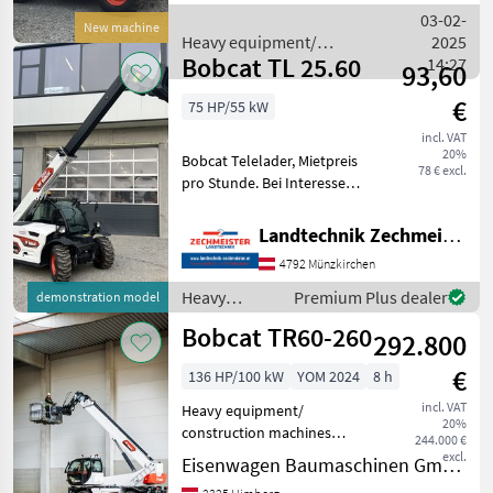
CAPABILITY) Air-suspended
03-02-
New machine
Heavy equipment/
2025
Bobcat TL 25.60
construction machines /
14:27
93,60
Bobcat
€
75 HP/55 kW
incl. VAT
20%
Bobcat Telelader, Mietpreis
78 € excl.
pro Stunde. Bei Interesse
kann er auch zum
Sonderpreis gekauft
Landtechnik Zechmeister GmbH & Co KG
werden agri gear type:
4792 Münzkirchen
Hydrostatic drive, Fuel:
Diesel, Steering-type: 4-wh
Heavy
Premium Plus dealer
demonstration model
equipment/
Bobcat TR60-260
292.800
construction
machines /
€
136 HP/100 kW
YOM 2024
8 h
Bobcat
incl. VAT
Heavy equipment/
20%
construction machines
244.000 €
Telehandlers/ telescopic
excl.
Eisenwagen Baumaschinen GmbH
loaders