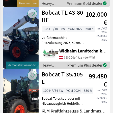
hp) * Curb weight: approx.
Heavy
Premium Gold dealer
New machine
equipment/
Bobcat TL 43-80
102.000
construction
machines /
HF
€
Bobcat
138 HP/101 kW
YOM 2022
650 h
incl. VAT
20%
85.000 €
Vorführmaschine
excl.
Erstzulassung 2025, 40km/h
Zulassung, ca. 650h, HF
Widhalm Landtechnik GmbH
Pumpe 190L/min,
Ausstattungspaket Agri 3
3800 Göpfritz an der Wild
mit Rückfahrkamera, hydr.
Heavy
Premium Plus dealer
demonstration model
Verriegelung, Bereifung
equipment/
Bobcat T 35.105
460/70
99.480
construction
machines /
L
€
Bobcat
100 HP/74 kW
YOM 2024
550 h
incl. VAT
20%
82.900 €
Bobcat Teleskoplader mit
excl.
Niveauausgleich Hubhöhe:
10, 3m Hubkraft: 3500kg
KLM Kraftfahrzeuge & Landmaschinen GmbH