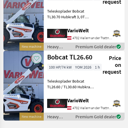
request
Teleskoplader Bobcat
TL30.70 Hubkraft 3, 0T
Hubhöhe 7m
Hydrostatischer
VarioWelt
Fahrantrieb,
4702 Wallern an der Trattnach
Proportionalgesteuerter
Joystick, 4 Lenkungsarten
Heavy
Premium Gold dealer
New machine
weitere Details siehe unt
equipment/
Bobcat TL26.60
Price
construction
machines /
on
100 HP/74 kW
YOM 2026
1 h
Bobcat
request
Teleskoplader Bobcat
TL26.60 / TL30.60 Hubkraft
2, 6T / 3T Hubhöhe 6m
Hydrostatischer
VarioWelt
Fahrantrieb,
4702 Wallern an der Trattnach
Proportionalgesteuerter
Joystick, 4 Lenkungsarten
Heavy
Premium Gold dealer
New machine
weitere D
equipment/