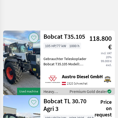
Bobcat T35.105
118.800
€
105 HP/77 kW
1000 h
incl. VAT
20%
Gebrauchter Teleskoplader
99.000 €
Bobcat T35.105 Modell:
excl.
Gebraucht serienmäßige
Ausstattung
Austro Diesel GmbH
Fahrgestellnummer:
2320 Schwechat
B41616105 Motornummer:
9065422 Bereifung vorne:
Heavy
Premium Gold dealer
Used machine
40
equipment/
Bobcat TL 30.70
Price
construction
machines /
Agri 3
on
Bobcat
request