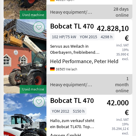
Telehandlers/ telescopic
28 days
loaders
Heavy equipment/
online
Used machine
construction machines /
Bobcat
Bobcat TL 470
42.828,10
€
102 HP/75 kW
YOM 2015
4298 h
incl. VAT
Servus aus Weilach in
19%
Oberbayern, freibleibend
35.990 €
bieten wir an: Bobcat TL
excl.
Held Performance, Peter Held
470 Bj 2015 4298h 1
86565 Weilach
Hydraulikkupplung am
Heck Greifschaufel Gabel (
1
D
Heavy equipment/
month
Used machine
construction machines /
online
Bobcat
Bobcat TL 470
42.000
€
YOM 2012
5150 h
incl. VAT
Hallo, zum verkauf steht
19%
ein Bobcat TL470. Top
35.294,12 €
Zustand! Mit TÜV! Baujahr
excl.
Agrom GmbH