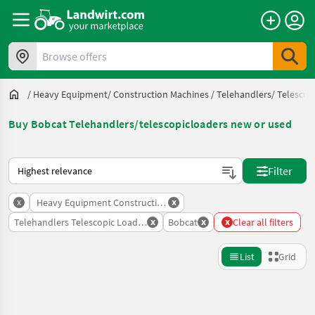
Browse offers
/
Heavy Equipment/ Construction Machines
/
Telehandlers/ Telescop
Buy Bobcat Telehandlers/telescopicloaders new or used
This is how sorting works on Landwirt.com
Filter
x
x
Heavy Equipment Construction Machines
x
x
x
Telehandlers Telescopic Loaders
Bobcat
Clear all filters
List
Grid