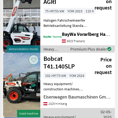
machines /
AGRI
on
Bobcat
request
75 HP/55 kW
YOM 2023
110 h
Halogen Fahrschwinwerfer
Betriebsanleitung Standard
Bereifung 12-16, 5"
BayWa Vorarlberg HandelsGmbH BayWa Technik
Luftgefederter Sitz Heizung
mit Belüftung Bobtach
6820 Frastanz
Anbaurahmen hydr.
Heavy
Premium Plus dealer
demonstration model
Vordere Hydraul
equipment/
Bobcat
Price
construction
machines /
T41.140SLP
on
Bobcat
request
102 HP/75 kW
YOM 2024
Heavy equipment/
construction machines
Telehandlers/ telescopic
Eisenwagen Baumaschinen GmbH
loaders
2325 Himberg
02-05-
Used machine
Heavy equipment/
2025