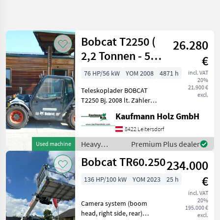
Refine
search
Bobcat T2250 (
26.280
Category
Place
Filter
4
2,2 Tonnen - 5
€
Meter )
Show
76 HP/56 kW
YOM 2008
4871 h
incl. VAT
CURRENT
Reset
52
20%
PATH
21.900 €
results
Teleskoplader BOBCAT
excl.
Construction
T2250 Bj. 2008 lt. Zähler
machinery
4.871 Stunden 2, 2 Tonnen
Kaufmann Holz GmbH
Heavy
Hubkraft 5 Meter Hubhöhe
Equipment
56 KW 2 Stufen Hydrostat
8422 Leitersdorf
Construction
nur 198cm Bauhöhe nur
Machines
Heavy
Premium Plus dealer
Used machine
190cm Bau
equipment/
Telehandlers
Bobcat TR60.250
234.000
Telescopic
construction
Loaders
machines /
€
136 HP/100 kW
YOM 2023
25 h
Bobcat
Bobcat
incl. VAT
20%
Camera system (boom
SELECT
195.000 €
CATEGORY
head, right side, rear)
excl.