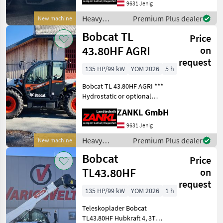
050 kg - Lift height 670 cm -
9631 Jenig
Curb weight: 5, 565 kg - 40
Heavy
Premium Plus dealer
New machine
km
equipment/
Bobcat TL
Price
construction
machines /
43.80HF AGRI
on
Bobcat
request
135 HP/99 kW
YOM 2026
5 h
Bobcat TL 43.80HF AGRI ***
Hydrostatic or optional
continuously variable
ZANKL GmbH
power-split CVT
transmission available -
9631 Jenig
Available on short notice
Heavy
Premium Plus dealer
New machine
upon request - Bobca
equipment/
Bobcat
Price
construction
machines /
TL43.80HF
on
Bobcat
request
135 HP/99 kW
YOM 2026
1 h
Teleskoplader Bobcat
TL43.80HF Hubkraft 4, 3T