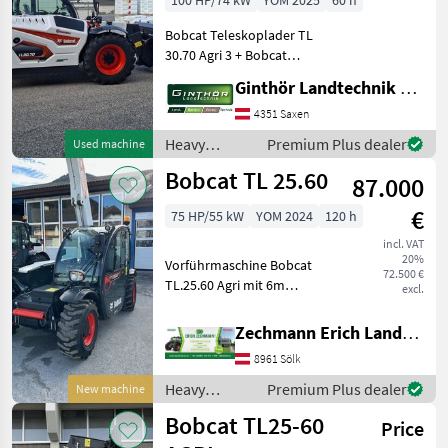
100 HP/74 kW
YOM 2025
60 h
Bobcat Teleskoplader TL
30.70 Agri 3 + Bobcat
Aufnahme mit
Ginthör Landtechnik GmbH
hydraulischer
Werkzeugverriegelung + 1x
4351 Saxen
DW vorne am Ausleger +
Heavy
Premium Plus dealer
Used machine
Leckageleitung am
equipment/
Bobcat TL 25.60
Ausleger + Stromans
87.000
construction
machines /
€
75 HP/55 kW
YOM 2024
120 h
Bobcat
incl. VAT
20%
Vorführmaschine Bobcat
72.500 €
TL.25.60 Agri mit 6m
excl.
Hubhöhe - 30 Km/H
Typisierung Österreich -
Zechmann Erich Landmaschinen-Portalbau
Luftsitz - Ausleger
8961 Sölk
Schwimmstellung -
Bluetooth Radio - Euro-
Heavy
Premium Plus dealer
New machine
Aufnahme -
equipment/
Bobcat TL25-60
Price
construction