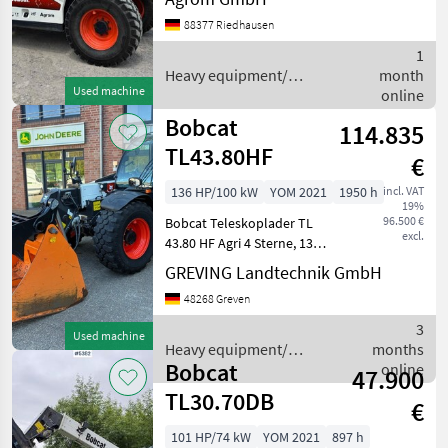
2012 5150h 40km/h
88377 Riedhausen
Bereifung:460/70R24. 90%
Umkehrlüfter Heizung
1
Klimaanlage Steuergerät im
Heavy equipment/
month
Used machine
construction machines /
online
Bobcat
Bobcat
114.835
TL43.80HF
€
136 HP/100 kW
YOM 2021
1950 h
incl. VAT
19%
96.500 €
Bobcat Teleskoplader TL
excl.
43.80 HF Agri 4 Sterne, 135
R-Series in Serie mit
GREVING Landtechnik GmbH
drehbarer AHK, 7-polige
48268 Greven
Steckdose hinten,
Kennzeichenhalter, Radkeil,
3
Used machine
Rückspiegel, Werkzeug
Heavy equipment/
months
Bobcat
construction machines /
online
47.900
Bobcat
TL30.70DB
€
101 HP/74 kW
YOM 2021
897 h