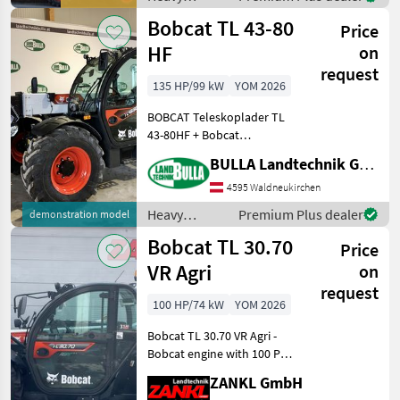
Hydraulikölleistung 100l
equipment/
Bobcat TL 43-80
Price
construction
machines /
HF
on
Bobcat
request
135 HP/99 kW
YOM 2026
BOBCAT Teleskoplader TL
43-80HF + Bobcat
Finanzierungsaktion +
BULLA Landtechnik GmbH
Hubhöhe 7, 5m + 4, 3 To
Hubkraft + 135 PS + Kabinen
4595 Waldneukirchen
Design mit freier Sicht nach
Heavy
Premium Plus dealer
demonstration model
hinten rechts + a
equipment/
Bobcat TL 30.70
Price
construction
machines /
VR Agri
on
Bobcat
request
100 HP/74 kW
YOM 2026
Bobcat TL 30.70 VR Agri -
Bobcat engine with 100 PS -
Travel payload 3, 000 kg -
ZANKL GmbH
Payload at max. reach 1,