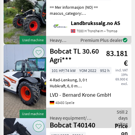
== Mer informasjon (NO) ==
mascus_category:
forklifttrucks Please
Landbrukssalg.no AS
provide reference number
upon request: 5382 See
7080 H Trondheim – Tromsø
en.landbrukssalg.no/5382
Heavy
Premium Plus dealer
Used machine
for more images Specifi
equipment/
Bobcat TL 30.60
83.181
construction
machines /
Agri***
€
Bobcat
101 HP/74 kW
YOM 2022
952 h
incl. VAT
19%
69.900 €
4-Rad-Lenkung, 3, 0 t
excl.
Hubkraft, 6, 0 m
Auslegearm, Aufnahme:
LVD - Bernard Krone GmbH
Bobcat,
48480 Spelle
Schwingungstilgung, hydr.
Werkzeugverriegelung, 3.
Still 2
Used machine
Steuerkreis, Hydrostat 40
Heavy equipment/
days
km/h, Klimaanlage, We
Bobcat T40140
construction machines /
online
Price
Bobcat
on