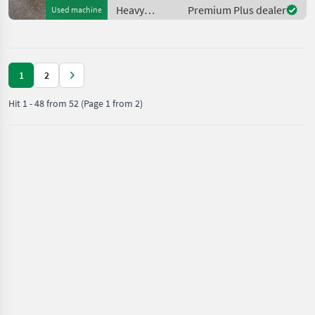
Luft 80 - 100% , Bereifung
Heavy
Premium Plus dealer
Used machine
equipment/
construction
machines /
Bobcat
1
2
Hit
1
-
48
from
52
(Page 1 from 2)