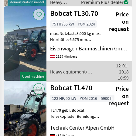
Smart-Joystik , De lux
Heavy
Premium Plus dealer
demonstration model
equipment/
Bobcat TL30.70
Price
construction
machines /
on
75 HP/55 kW
YOM 2024
Bobcat
request
max. Nutzlast: 3.000 kg max.
Hrbrhöhe: 6.675 mm
Einsatzgewicht: 5.640 kg
Eisenwagen Baumaschinen GmbH
Zubehör Schnellwechsler,
2325 Himberg
Schaufel, Radio Heavy
equipment/ construction
12-01-
machines Telehand
Heavy equipment/
2018
Used machine
construction machines /
10:59
Bobcat
Bobcat TL470
Price
on
123 HP/90 kW
YOM 2016
5900 h
request
TL470 gebr. Bobcat
Teleskoplader Bereifung:
500/70 R24 Klimaanlage
Technik Center Alpen GmbH
Heavy equipment/
construction machines
46519 Alpen