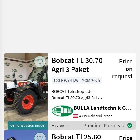
Bobcat TL 30.70
Price
Agri 3 Paket
on
request
100 HP/74 kW
YOM 2025
BOBCAT Teleskoplader
Bobcat TL30.70 Agri3 Paket
+ Hubkraft 3 To Hubhöhe
BULLA Landtechnik GmbH
7m + Finanzierungsaktion
bis 48 Monate 0, 00%
4595 Waldneukirchen
Zinsen + 100 PS + Kabinen
Heavy
Premium Plus dealer
demonstration model
Design mit freier
equipment/
Bobcat TL25.60
Price
construction