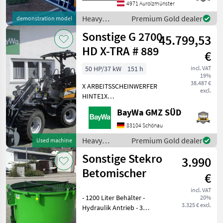
sales team at Schwarzmayr
4971 Aurolzmünster
would be h
Heavy
Premium Gold dealer
demonstration model
equipment/
Sonstige G 2700
45.799,53
construction
machines /
HD X-TRA # 889
€
Sonstige
50 HP/37 kW
151 h
incl. VAT
19%
38.487 €
X ARBEITSSCHEINWERFER
excl.
HINTE1X
ARBEITSSCHEINWERFER
BayWa GMZ SÜD
VORNE1X
HECKGEWICHTSPLATTE 62
83104 Schönau
KG1X
Heavy
Premium Gold dealer
Used machine
HYDRAULIKKREISLAUF
equipment/
Sonstige Stekro
DPPPEL31X15.50-15
3.990
construction
SKIDDATENBESCHEINIGUNG
machines /
Betomischer
€
BRD 20 KMDRUCKFREIER
Sonstige
incl. VAT
- 1200 Liter Behälter -
20%
3.325 € excl.
Hydraulik Antrieb - 3
Punktanbau -