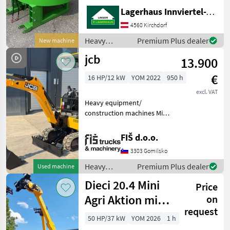
Stapleraufnahme -
Lagerhaus Innviertel-Traunviertel-Urfahr eGen, Kirchdorf
Auslaufschieber hinten und
rechts - Auslaufrutsche -
4560 Kirchdorf
Sackaufreißer
Heavy
Premium Plus dealer
New machine
equipment/
jcb
13.900
construction
machines /
€
16 HP/12 kW
YOM 2022
950 h
Sonstige
excl. VAT
Heavy equipment/
construction machines Mini
excavators
FIŠ d.o.o.
3303 Gomilsko
Heavy
Premium Plus dealer
Used machine
equipment/
Dieci 20.4 Mini
Price
construction
machines /
Agri Aktion mit
on
JCB
request
Österreichpaket
50 HP/37 kW
YOM 2026
1 h