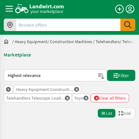
Browse offers
/
Heavy Equipment/ Construction Machines
/
Telehandlers/ Telescop
Marketplace
This is how sorting works on Landwirt.com
Filter
x
x
Heavy Equipment Construction Machines
x
x
x
Telehandlers Telescopic Loaders
Toyo
Clear all filters
List
Grid