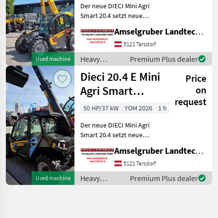
Der neue DIECI Mini Agri
Smart 20.4 setzt neue
Maßstäbe auf dem Mini-
Amselgruber Landtechnik GmbH
Teleskopladermarkt. Stufe
5 Motor - -Größte Kabine
5121 Tarsdorf
(Baugleich vom Modell 26.6
Heavy
Premium Plus dealer
Used machine
Mini Agri) -50
equipment/
Dieci 20.4 E Mini
Price
construction
machines /
Agri Smart
on
Dieci
request
ELEKTRO
50 HP/37 kW
YOM 2026
1 h
Teleskoplader
Der neue DIECI Mini Agri
TOP
Smart 20.4 setzt neue
Maßstäbe auf dem Mini-
Amselgruber Landtechnik GmbH
Teleskopladermarkt. 100 %
Elektro! -Größte Kabine
5121 Tarsdorf
(Baugleich vom Modell 26.6
Heavy
Premium Plus dealer
Used machine
Mini Agri) -Echt
equipment/
construction
machines /
Dieci