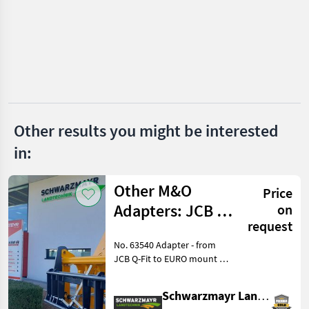
Toyo
Manitou
JCB
Merlo
Other results you might be interested
Claas
in:
Dieci
Other M&O
Price
Show
Adapters: JCB Q
on
all 35
request
- Fits EURO
MARKETPLACE
No. 63540 Adapter - from
JCB Q-Fit to EURO mount -
Dealer
Marketplace
Classifieds
with central locking - with
offers
3.0 metric tons load
Schwarzmayr Landtechnik GmbH - Aurolzmünster
capacity VFG—used The