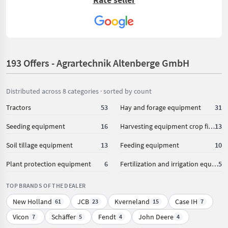
Service....Hier steht der Kunde im Mittelpunkt....was will
man mehr?
193 Offers - Agrartechnik Altenberge GmbH
Distributed across 8 categories · sorted by count
Tractors
53
Hay and forage equipment
31
Seeding equipment
16
Harvesting equipment crop fields
13
Soil tillage equipment
13
Feeding equipment
10
Plant protection equipment
6
Fertilization and irrigation equipment
5
TOP BRANDS OF THE DEALER
New Holland
JCB
Kverneland
Case IH
61
23
15
7
Vicon
Schäffer
Fendt
John Deere
7
5
4
4