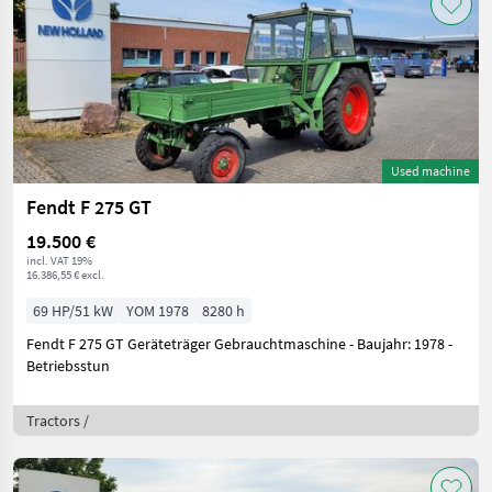
Used machine
Fendt F 275 GT
19.500 €
incl. VAT 19%
16.386,55 € excl.
69 HP/51 kW
YOM 1978
8280 h
Fendt F 275 GT Geräteträger Gebrauchtmaschine - Baujahr: 1978 -
Betriebsstun
Tractors /