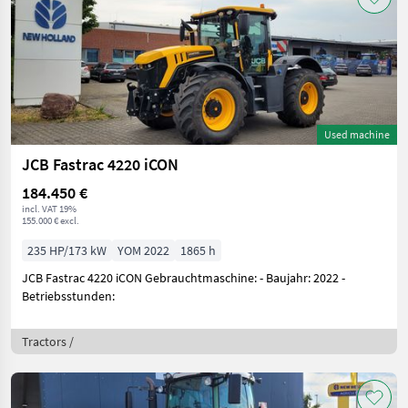
Used machine
JCB Fastrac 4220 iCON
184.450 €
incl. VAT 19%
155.000 € excl.
235 HP/173 kW
YOM 2022
1865 h
JCB Fastrac 4220 iCON Gebrauchtmaschine: - Baujahr: 2022 -
Betriebsstunden:
Tractors /