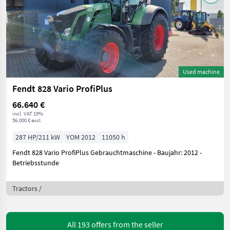
Used machine
Fendt 828 Vario ProfiPlus
66.640 €
incl. VAT 19%
56.000 € excl.
287 HP/211 kW
YOM 2012
11050 h
Fendt 828 Vario ProfiPlus Gebrauchtmaschine - Baujahr: 2012 -
Betriebsstunde
Tractors /
All 193 offers from the seller