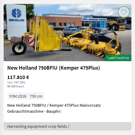
Used machine
New Holland 750BFIU (Kemper 475Plus)
117.810 €
incl. VAT 19%
99.000 € excl.
YOM 2018
750 cm
New Holland 750BFIU / Kemper 475Plus Maisvorsatz
Gebrauchtmaschine - Baujahr:
Harvesting equipment crop fields /