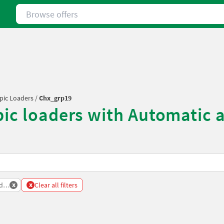
Browse offers
pic Loaders
/
Chx_grp19
pic loaders with Automatic
x
x
ders
Clear all filters