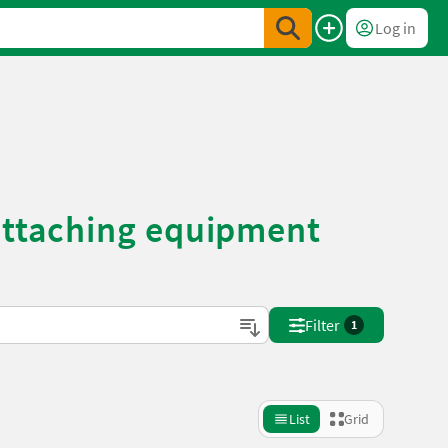
Log in
 attaching equipment
Filter
1
List
Grid