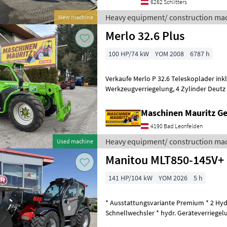
6262 Schlitters
Heavy equipment/ construction mac
New machine
Merlo 32.6 Plus
100 HP/74 kW
YOM 2008
6787 h
Verkaufe Merlo P 32.6 Teleskoplader inkl
Werkzeugverriegelung, 4 Zylinder Deutz Motor mit Turbo, Breitreifen,
Hydrostatischer Fahrantrieb mit Karda
Maschinen Mauritz 
4190 Bad Leonfelden
Heavy equipment/ construction mac
Used machine
Manitou MLT850-145V+
141 HP/104 kW
YOM 2026
5 h
* Ausstattungsvariante Premium * 2 Hyd
Schnellwechsler * hydr. Geräteverriegel
* Klimaanlage mit Heizung * Luftgefe