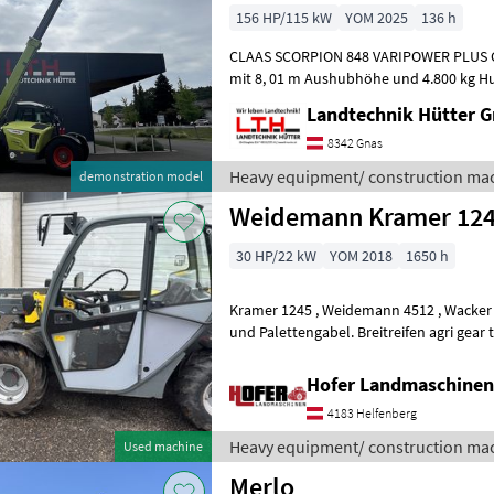
156 HP/115 kW
YOM 2025
136 h
CLAAS SCORPION 848 VARIPOWER PLUS G
mit 8, 01 m Aushubhöhe und 4.800 kg Hubkraft Teles
Zweiteiliger, hydraulisch ausfahrbarer T
Landtechnik Hütter 
8342 Gnas
Heavy equipment/ construction mac
demonstration model
Weidemann Kramer 12
30 HP/22 kW
YOM 2018
1650 h
Kramer 1245 , Weidemann 4512 , Wacker Neuson TH 412, Inkl Schaufel
und Palettengabel. Breitreifen agri gear 
Steering-type: 4-wheel drive, F
Hofer Landmaschinen
4183 Helfenberg
Heavy equipment/ construction ma
Used machine
Merlo