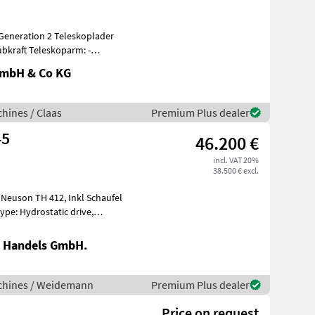
eneration 2 Teleskoplader
koparm: -
GmbH & Co KG
hines / Claas
Premium Plus dealer
45
46.200 €
incl. VAT 20%
38.500 € excl.
type: Hydrostatic drive,
 Handels GmbH.
chines / Weidemann
Premium Plus dealer
Price on request