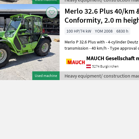
Merlo 32.6 Plus 40/km &
Conformity, 2.0 m heig
100 HP/74 kW
YOM 2008
6830 h
Merlo P 32.6 Plus with - 4-cylinder Deutz
transmission - 40 km/h - Type approval ce
lifting capacity - 6 m lift heig
MAUCH Gesellschaft m
5274 Burgkirchen
Heavy equipment/ construction mac
Used machine