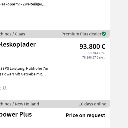
eskoparm: - Zweiteiliger,
hines / Claas
Premium Plus dealer
eleskoplader
93.800 €
incl. VAT 20%
78.166,67 € excl.
istung, Hubhöhe 7m
 Powershift Getriebe mit
e.U.
hines / New Holland
10 days online
ipower Plus
Price on request