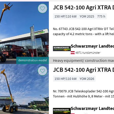
JCB 542-100 Agri XTRA 
150 HP/110 kW
YOM 2025
775 h
No. 67743 JCB 542-100 Agri XTRAr DT Telescopic Handler - with a lifting
capacity of 4.2 metric tons - with a lift h
PS 4-cylinder J
Schwarzmayr Landtec
4971 Aurolzmünster
Heavy equipment/ construction mac
demonstration model
JCB 542-100 Agri XTRA 
150 HP/110 kW
YOM 2026
Nr. 70079 JCB Teleskoplader 542-100 Agri XTRAr DT - mit Hubkraft 4, 2
Tonnen - mit Hubhöhe 9, 8 Meter - mit 1
Common Rail (bis 2000b
Schwarzmayr Landtec