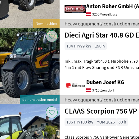
Anton Roher GmbH (A
3250 Wieselburg
Heavy equipment/ construction mac
New machine
Dieci Agri Star 40.8 GD 
134 HP/99 kW
190 h
Inkl. max. Tragkraft 4, 0 t, Hubhöhe 7, 70 m, Hydrostatantrieb, Joystick
4 in 1 mit Flow Sharing und FNR-Umschaltung
Schnellwechselsystem, Lu
Duben Josef KG
3710 Ziersdorf
Heavy equipment/ construction mac
demonstration model
CLAAS Scorpion 756 VP 
136 HP/100 kW
YOM 2026
80 h
Claas Scorpion 756 VariPower Generation 