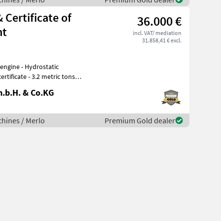
 Certificate of
36.000 €
ht
incl. VAT/ mediation
31.858,41 € excl.
 engine - Hydrostatic
rtificate - 3.2 metric tons
.b.H. & Co.KG
hines / Merlo
Premium Gold dealer