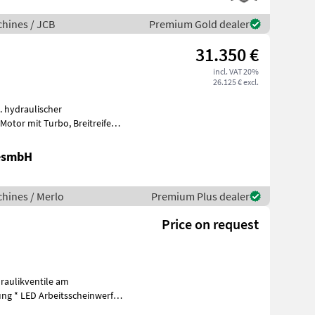
hines / JCB
Premium Gold dealer
31.350 €
incl. VAT 20%
26.125 € excl.
. hydraulischer
nwe
GesmbH
hines / Merlo
Premium Plus dealer
Price on request
raulikventile am
ung * LED Arbeitsscheinwerfer