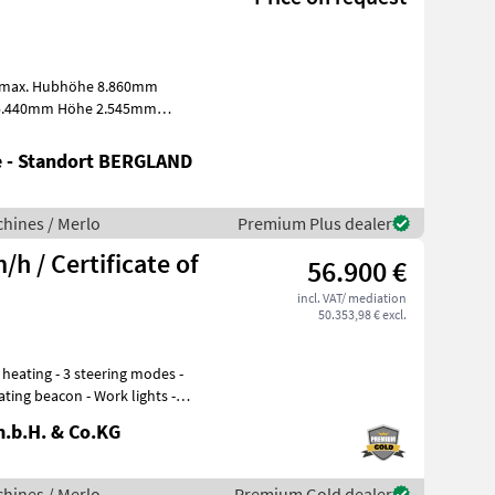
kg max. Hubhöhe 8.860mm
r 5.440mm Höhe 2.545mm
e - Standort BERGLAND
hines / Merlo
Premium Plus dealer
h / Certificate of
56.900 €
incl. VAT/ mediation
50.353,98 € excl.
heating - 3 steering modes -
ating beacon - Work lights -
.b.H. & Co.KG
hines / Merlo
Premium Gold dealer