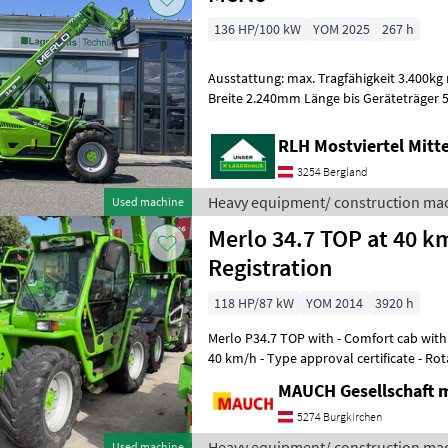
136 HP/100 kW
YOM 2025
267 h
Ausstattung: max. Tragfähigkeit 3.400
Breite 2.240mm Länge bis Geräteträge
Motor 4 Zylinder Deutz 3, 6 l Hubraum, 1
RLH Mostviertel Mitt
3254 Bergland
Heavy equipment/ construction mac
Used machine
Merlo 34.7 TOP at 40 km/
Registration
118 HP/87 kW
YOM 2014
3920 h
Merlo P34.7 TOP with - Comfort cab with 
40 km/h - Type approval certificate - Rot
3.4 metric tons lifting ca
MAUCH Gesellschaft m
5274 Burgkirchen
Heavy equipment/ construction mac
Used machine