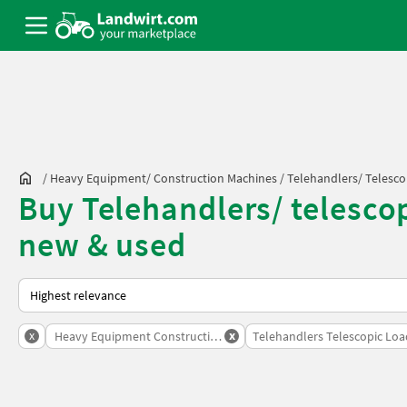
/
Heavy Equipment/ Construction Machines
/
Telehandlers/ Telesco
Buy Telehandlers/ telesco
new & used
This is how sorting works on Landwirt.com
x
x
Heavy Equipment Construction Machines
Telehandlers Telescopic Loa