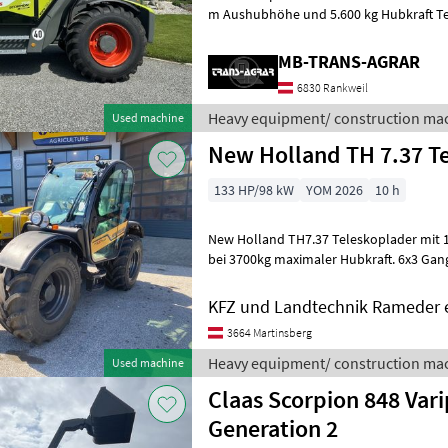
m Aushubhöhe und 5.600 kg Hubkraft Tel
hydraulisch ausfahrbarer Teleskop
MB-TRANS-AGRAR
6830 Rankweil
Heavy equipment/ construction mac
Used machine
New Holland TH 7.37 T
133 HP/98 kW
YOM 2026
10 h
New Holland TH7.37 Teleskoplader mit 133PS Le
bei 3700kg maximaler Hubkraft. 6x3 Gang
Powershuttle 40km/h, Luftfedersitz mi
KFZ und Landtechnik Rameder 
3664 Martinsberg
Heavy equipment/ construction mac
Used machine
Claas Scorpion 848 Var
Generation 2