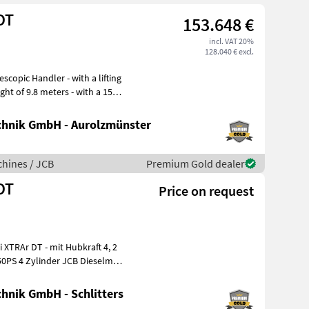
DT
153.648 €
incl. VAT 20%
128.040 € excl.
eight of 9.8 meters - with a 150
hnik GmbH - Aurolzmünster
hines / JCB
Premium Gold dealer
DT
Price on request
50PS 4 Zylinder JCB Dieselmax
hnik GmbH - Schlitters