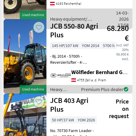
4193 Reichenthal
Hydraulic tool locking,
Control unit – double
14-03-
Used machine
action, Additional we
Heavy equipment/
2026
JCB 550-80 Agri
construction machines /
17:58
68.280
New Holland
Plus
€
145 HP/107 kW
YOM 2014
5700 h
incl. VAT
20%
56.900 €
- Bj. 2014 - 5700h -
excl.
Reversierlüfter - 4-
Radlenkung - hydr.
Wölfleder Bernhard GmbH
Verriegelung MOTOR -
Abgasnorm Tier 4i/Stufe
4755 Zell a. d. Pram
IIIB - Hersteller JCB -
Heavy
Premium Plus dealer
Used machine
Hubraum Liter 4, 8 -
equipment/
JCB 403 Agri
Zylinderanzahl
Price
construction
machines /
Plus
on
JCB
request
50 HP/37 kW
YOM 2026
No. 70730 Farm Loader -