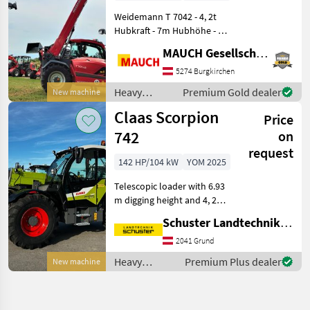
Weidemann T 7042 - 4, 2t
Hubkraft - 7m Hubhöhe - 4
Zylinder Perkins Motor - ca.
MAUCH Gesellschaft m.b.H. & Co.KG
7650kg Eigengewicht -
Hydrostatischer
5274 Burgkirchen
Fahrantrieb - 20 km/h
Heavy
Premium Gold dealer
New machine
(Optional 30 km/h
equipment/
Claas Scorpion
Price
construction
machines /
742
on
Weidemann
request
142 HP/104 kW
YOM 2025
Telescopic loader with 6.93
m digging height and 4, 200
kg lifting capacity
Schuster Landtechnik Grund
Telescopic arm: Two-piece,
hydraulically extendable
2041 Grund
telescopic arm Lifting and
Heavy
Premium Plus dealer
New machine
telescopic
equipment/
construction
machines /