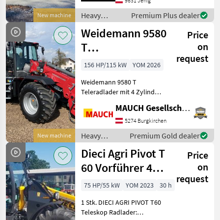
transmission available -
9631 Jenig
Available on short notice
Heavy
Premium Plus dealer
New machine
upon request - Bobca
equipment/
Weidemann 9580
Price
construction
machines /
T
on
Bobcat
request
Teleskopradlader
156 HP/115 kW
YOM 2026
Weidemann 9580 T
Teleradlader mit 4 Zylinder
Deutz Motor Stufe V,
MAUCH Gesellschaft m.b.H. & Co.KG
Hydrostatischer
Allradantrieb, 100%
5274 Burgkirchen
Differentialsperre,
Heavy
Premium Gold dealer
New machine
Schwimmstellung für
equipment/
Dieci Agri Pivot T
Hubzylinder, Komfortkab
Price
construction
machines /
60 Vorführer 40
on
Weidemann
request
Km/h uvm.
75 HP/55 kW
YOM 2023
30 h
1 Stk. DIECI AGRI PIVOT T60
Teleskop Radlader: