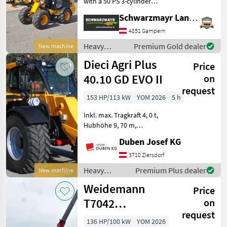
with a 50 PS 3-cylinder
Kubota engine - with a
Schwarzmayr Landtechnik GmbH - Gampern
displacement of 1, 498 ccm
- with a lift height of 2, 882
4851 Gampern
mm measured at the
Heavy
Premium Gold dealer
New machine
machine’s pivot po
equipment/
Dieci Agri Plus
Price
construction
machines /
40.10 GD EVO II
on
JCB
request
153 HP/113 kW
YOM 2026
5 h
Inkl. max. Tragkraft 4, 0 t,
Hubhöhe 9, 70 m,
elektronisch geregelter VS-
Duben Josef KG
Vario-Hydrostatantrieb mit
zwei Antriebsmotoren, vier
3710 Ziersdorf
Fahrmodi, elektronisches
Heavy
Premium Plus dealer
New machine
Inch-Pedal, Joy
equipment/
Weidemann
Price
construction
machines /
T7042
on
Dieci
request
Teleskoplader
136 HP/100 kW
YOM 2026