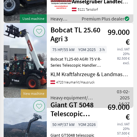
Amselgruber Landtechnik GmbH
Kubota
Baumaschinenmotor mit
5121 Tarsdorf
3.800 ccm -
Heavy
Premium Plus dealer
Used machine
Hydraulikleistung: 100
equipment/
Bobcat TL 25.60
lt/min -Bauhöhe nur
99.000
construction
machines /
Agri 3
€
Dieci
75 HP/55 kW
YOM 2025
3 h
incl. VAT
20%
82.500 €
Bobcat TL25-60 AGRI 75 V R-
excl.
Series Telescopic Handler
Transmission 30 km/h
KLM Kraftfahrzeuge & Landmaschinen GmbH
Alliance tires – 400/55-17.5"
4720 Neumarkt/Hausruck
149A8 A328 (HIGH TERRAIN
CAPABILITY) Air-suspended
03-02-
New machine
Heavy equipment/
2025
Giant GT 5048
construction machines /
14:27
69.000
Bobcat
Telescopic
€
Loader with
50 HP/37 kW
YOM 2026
incl. VAT
20%
Good Features
57.500 €
Giant GT5048 telescopic