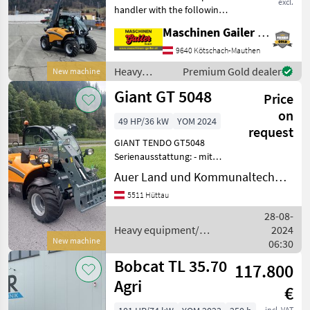
excl.
handler with the following
specifications: * 4.8 m lift
Maschinen Gailer GmbH
height * Tipping load: 1, 900
kg * Euro-mount with
9640 Kötschach-Mauthen
hydraulic locking, * 4-wheel
Heavy
Premium Gold dealer
New machine
st
equipment/
Giant GT 5048
Price
construction
machines /
on
49 HP/36 kW
YOM 2024
Giant
request
GIANT TENDO GT5048
Serienausstattung: - mit
Hubhöhe 4, 8m - mit
Auer Land und Kommunaltechnik GmbH
Motorentyp Kubota D1803
5511 Hüttau
CR (3 Zylinder) Stage V
Katalysator (DOC),
28-08-
Partikelfilter (DPF) - mit Mo
Heavy equipment/
2024
New machine
construction machines /
06:30
Giant
Bobcat TL 35.70
117.800
Agri
€
incl. VAT