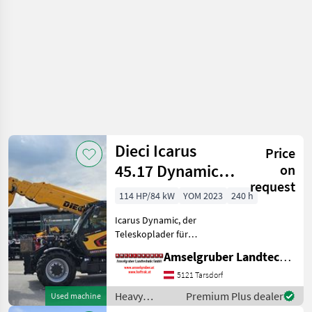
Claas
Dieci Icarus
Price
45.17 Dynamic
on
request
GD mit
114 HP/84 kW
YOM 2023
240 h
Arbeitskorb
Icarus Dynamic, der
schwenk+
Teleskoplader für
beachtliche Hubhöhen. Der
Amselgruber Landtechnik GmbH
robuste und langlebige
Ausleger verleiht diesem
5121 Tarsdorf
Teleskoplader hohe
Heavy
Premium Plus dealer
Used machine
Zuverlässigkeit, während
equipment/