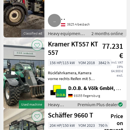
. .
3925 Arbesbach
Heavy equipment/
2 months online
Classified ad
construction
Kramer KT557 KT
77.231
machines /
Telehandlers/
557
€
telescopic loaders
156 HP/115 kW
YOM 2018
3842 h
incl. VAT
19%
64.900 €
Rückfahrkamera, Kamera
excl.
vorne rechts Reifen mit 500
BH KT 557 mit hydr.
D.O.B. & Völk GmbH, Filiale Regensburg
verriegelung
Kippenanschluss
93055 Regensburg
Reversierlüfter TÜV neu agri
Heavy
Premium Plus dealer
Used machine
gear type: Hydrostatic
equipment/
Schäffer 9660 T
drive, atta
Price
construction
machines /
on
204 HP/150 kW
YOM 2023
790 h
Kramer
request