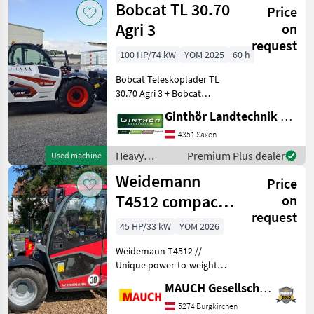
Bobcat TL 30.70
die unabh
Price
construction
machines /
Agri 3
on
Dieci
request
100 HP/74 kW
YOM 2025
60 h
Bobcat Teleskoplader TL
30.70 Agri 3 + Bobcat
Aufnahme mit
Ginthör Landtechnik GmbH
hydraulischer
Werkzeugverriegelung + 1x
4351 Saxen
DW vorne am Ausleger +
Heavy
Premium Plus dealer
Used machine
Leckageleitung am
equipment/
Weidemann
Ausleger + Stromans
Price
construction
machines /
T4512 compact
on
Bobcat
request
telehandler
45 HP/33 kW
YOM 2026
Weidemann T4512 //
Unique power-to-weight
ratio --> Transport with a
MAUCH Gesellschaft m.b.H. & Co.KG
trailer possible // - 3-
cylinder Yanmar engine - 25
5274 Burgkirchen