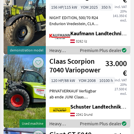
Dieci
Edition
156 HP/115 kW
YOM 2025
350 h
incl. VAT
20%
141.350 €
NIGHT EDITION, 500/70 R24
excl.
Endurion Vredestein, CLAAS
Werkzeugträger
Kaufmann Landtechnik GmbH
hydraulisch,
Teleskoparmführung
8262 Ilz
seitlich, Steckdose Front 4-
Heavy
Premium Plus dealer
demonstration model
polig, Steckdose Heck 7-
equipment/
Claas Scorpion
polig, Druckl
33.000
construction
machines /
7040 Variopower
€
Claas
120 HP/88 kW
YOM 2008
10100 h
incl. VAT
20%
27.500 €
PRIVATVERKAUF Verfügbar
excl.
ab ende JUNI Claas
Scorpion 7040 Variopower
Schuster Landtechnik Grund
40 Km/h, BJ 2008 mit ca
10100 h, Klima, Lüftermotor
2041 Grund
reviesierbar, Bereifung
Heavy
Premium Plus dealer
Used machine
Industrie Profil,
equipment/