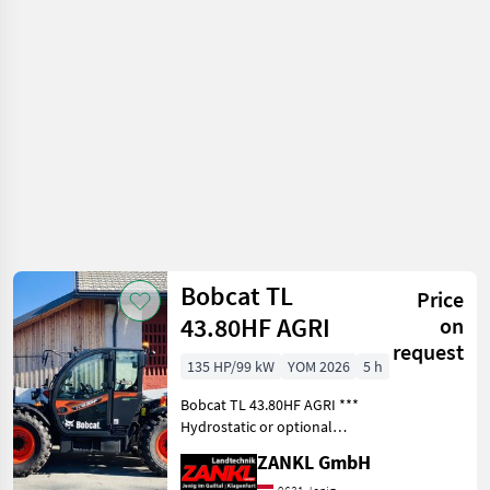
equipment/
construction
machines /
Bobcat
Bobcat TL
Price
43.80HF AGRI
on
request
135 HP/99 kW
YOM 2026
5 h
Bobcat TL 43.80HF AGRI ***
Hydrostatic or optional
continuously variable
ZANKL GmbH
power-split CVT