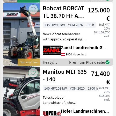
Mini Agri) -50
equipment/
Bobcat BOBCAT
125.000
construction
machines /
TL 38.70 HF AGRI
€
Dieci
3*
135 HP/99 kW
YOM 2026
100 h
incl. VAT
20%
104.166,67 €
New Bobcat telehandler
excl.
with approx. 70 operating
hours Available
Zankl Landtechnik GmbH
immediately at a special
price! 3-year original Bobcat
9020 Klagenfurt
factory warranty—effective
Heavy
Premium Plus dealer
New machine
from the date of
equipment/
Manitou MLT 635
71.400
construction
machines /
- 140
€
Bobcat
140 HP/103 kW
YOM 2020
2700 h
incl. VAT
20%
59.500 €
Teleskoplader
excl.
Landwirtschaftliche
Ausführung! 140 PS , 3
Hofer Landmaschinen Handels GmbH.
Steuerkreis,