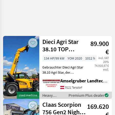
Dieci Agri Star
89.900
38.10 TOP
€
Gelegenheit
134 HP/99 kW
YOM 2020
1012 h
incl. VAT
20%
74.916,67 €
Gebrauchter Dieci Agri Star
excl.
38.10 Agri Star, der
leistungsstarke
Amselgruber Landtechnik GmbH
Teleskoplader für
reibungslose und effiziente
5121 Tarsdorf
Arbeitszyklen. Die
Heavy
Premium Plus dealer
Used machine
Produktfamilie Agri Star
equipment/
Claas Scorpion
besteht a
169.620
construction
machines /
756 Gen2 Night
€