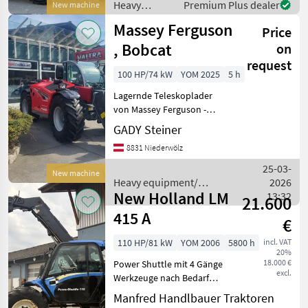
zusätzliche Hy
Heavy
Premium Plus dealer
New machine
equipment/
Massey Ferguson
Price
construction
machines /
, Bobcat
on
Eurotrac
request
100 HP/74 kW
YOM 2025
5 h
Lagernde Teleskoplader
von Massey Ferguson -
Bobcat , 100 - 135 PS
GADY Steiner
Hubhöhe von 5, 9m - 7, 9m
8831 Niederwölz
3000 - 4300 kg Hubkraft agri
gear type: Hydrostatic
25-03-
New machine
drive, Steering-typ
Heavy equipment/
2026
New Holland LM
construction machines /
13:32
21.600
Massey Ferguson
415 A
€
110 HP/81 kW
YOM 2006
5800 h
incl. VAT
20%
18.000 €
Power Shuttle mit 4 Gänge
excl.
Werkzeuge nach Bedarf
lagernd Steering-type: 4-
Manfred Handlbauer Traktoren
wheel drive, Fuel: Diesel,