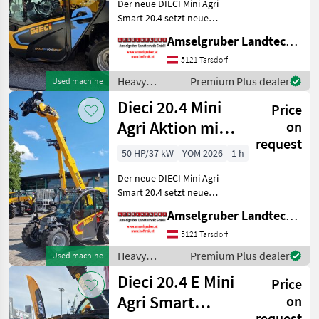
Der neue DIECI Mini Agri
TOP
Dieci
13
Smart 20.4 setzt neue
Maßstäbe auf dem Mini-
Amselgruber Landtechnik GmbH
Bobcat
8
Teleskopladermarkt. 100 %
Elektro! -Größte Kabine
5121 Tarsdorf
(Baugleich vom Modell 26.6
Giant
6
Heavy
Premium Plus dealer
Used machine
Mini Agri) -Echt
equipment/
Dieci 20.4 Mini
Price
Weidemann
6
construction
machines /
Agri Aktion mit
on
Dieci
Claas
3
request
Österreichpaket
50 HP/37 kW
YOM 2026
1 h
JCB
2
Der neue DIECI Mini Agri
Smart 20.4 setzt neue
Show
Maßstäbe auf dem Mini-
all 13
Amselgruber Landtechnik GmbH
Teleskopladermarkt. Stufe
5 Motor - -Größte Kabine
5121 Tarsdorf
MARKETPLACE
(Baugleich vom Modell 26.6
Heavy
Premium Plus dealer
Used machine
Mini Agri) -50
Dealer
equipment/
Marketplace
Classifieds
Dieci 20.4 E Mini
offers
Price
construction
machines /
Agri Smart
on
Dieci
request