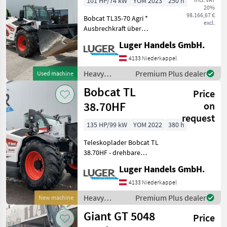
101 HP/74 kW
YOM 2023
250 h
20%
98.166,67 €
Bobcat TL35-70 Agri *
excl.
Ausbrechkraft über
Kippzylinder 6200 daN *
Luger Handels GmbH.
Fahrbare Nutzlast 3500 kg *
Hubhöhe 6.9 m *
4133 Niederkappel
Nennleistung 74 kW (101
Heavy
Premium Plus dealer
Used machine
PS) * Eigengewicht ca. 7
equipment/
Bobcat TL
Price
construction
machines /
38.70HF
on
Bobcat
request
135 HP/99 kW
YOM 2022
380 h
Teleskoplader Bobcat TL
38.70HF - drehbare
Anhängvorrichtung -
Luger Handels GmbH.
Klimaanlage - Kabelbaum
im Ausleger - Umkehrlüfter
4133 Niederkappel
- Automatische
Heavy
Premium Plus dealer
New machine
Auslegerfederung und
equipment/
Giant GT 5048
Schwimms
Price
construction