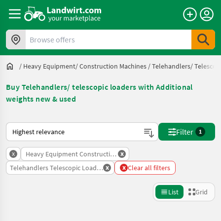
Browse offers
/
Heavy Equipment/ Construction Machines
/
Telehandlers/ Telescop
Buy Telehandlers/ telescopic loaders with Additional
weights new & used
This is how sorting works on Landwirt.com
Filter
1
x
x
Heavy Equipment Construction Machines
x
x
Telehandlers Telescopic Loaders
Clear all filters
List
Grid