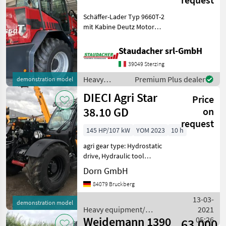
Schäffer-Lader Typ 9660T-2
mit Kabine Deutz Motor
TCD 5.2 150 KW = 204 PS,
Stage V inkl. SDCT-Getriebe
Staudacher srl-GmbH
(40km/h) und
39049 Sterzing
Schwingungsdämpfer
Koffergewicht 330 kg Fest
Heavy
Premium Plus dealer
demonstration model
equipment/
DIECI Agri Star
Price
construction
machines /
38.10 GD
on
Schäffer
request
145 HP/107 kW
YOM 2023
10 h
agri gear type: Hydrostatic
drive, Hydraulic tool
locking, Steering-type: 4-
Dorn GmbH
wheel drive, Limited slip
84079 Bruckberg
differential – rear, Limited
slip differential – front,
13-03-
demonstration model
Control unit
Heavy equipment/
2021
Weidemann 1390
construction machines /
05:26
63.000