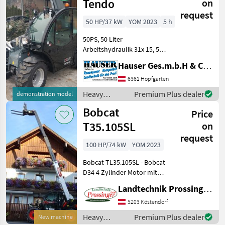
machines /
Tendo
on
Bobcat
request
50 HP/37 kW
YOM 2023
5 h
50PS, 50 Liter
Arbeitshydraulik 31x 15, 50-
15 SKID Bereifung Euro
Hauser Ges.m.b.H & Co.KG
Aufnahme VW deep black
perleffekt schwarz Kabine,
6361 Hopfgarten
3+4 Hydraulik Funktion
Heavy
Premium Plus dealer
demonstration model
proportional Zusatzhec
equipment/
Bobcat
Price
construction
machines /
T35.105SL
on
Giant
request
100 HP/74 kW
YOM 2023
Bobcat TL35.105SL - Bobcat
D34 4 Zylinder Motor mit
100PS - Hubhöhe 10, 3m -
Landtechnik Prossinger GmbH
Hubkrakt 3500kg -
hydrostatischer
5203 Köstendorf
Fahrantrieb mit 2Stufen -
Heavy
Premium Plus dealer
New machine
Hydraulikölleistung 100l