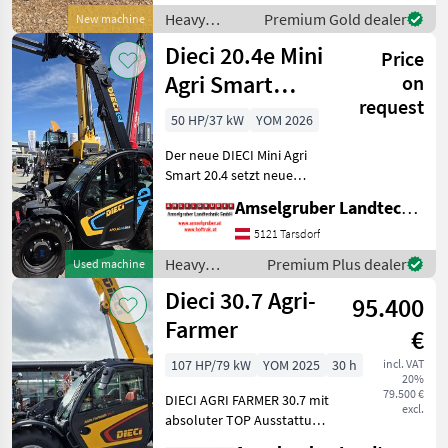
HP Stage V emissions
Heavy
Premium Gold dealer
New machine
without DOC, diesel p
equipment/
Dieci 20.4e Mini
Price
construction
machines /
Agri Smart
on
Weidemann
request
ELEKTRO
50 HP/37 kW
YOM 2026
Teleskoplader
Der neue DIECI Mini Agri
TOP
Smart 20.4 setzt neue
Maßstäbe auf dem Mini-
Amselgruber Landtechnik GmbH
Teleskopladermarkt. 100 %
Elektro! -Größte Kabine
5121 Tarsdorf
(Baugleich vom Modell 26.6
Heavy
Premium Plus dealer
Used machine
Mini Agri) -Echt
equipment/
Dieci 30.7 Agri-
95.400
construction
machines /
Farmer
€
Dieci
107 HP/79 kW
YOM 2025
30 h
incl. VAT
20%
79.500 €
DIECI AGRI FARMER 30.7 mit
excl.
absoluter TOP Ausstattung
zum Aktionspreis. -107 PS