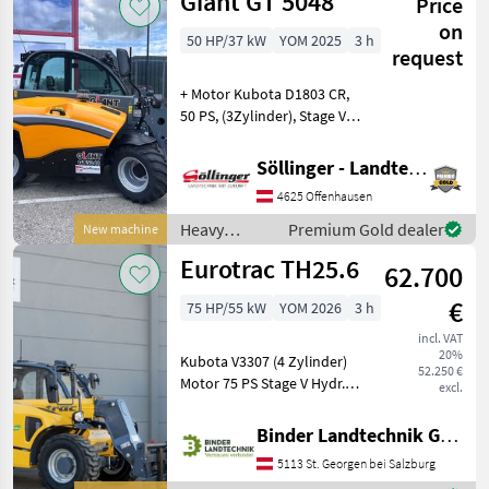
Giant GT 5048
Price
construction
machines /
on
50 HP/37 kW
YOM 2025
3 h
Claas
request
+ Motor Kubota D1803 CR,
50 PS, (3Zylinder), Stage V +
Steckdose hinten 13-polig
für Beleuchtung
Söllinger - Landtechnik GmbH
Heckanbaugeräte +
4625 Offenhausen
Heckgewicht 180 kg +
Anhängekupplung + Bereifu
Heavy
Premium Gold dealer
New machine
equipment/
Eurotrac TH25.6
62.700
construction
machines /
€
75 HP/55 kW
YOM 2026
3 h
Giant
incl. VAT
20%
Kubota V3307 (4 Zylinder)
52.250 €
Motor 75 PS Stage V Hydr.
excl.
Schneller Wechsel mit Euro-
Aufnahme Bereifung: 12×16,
Binder Landtechnik GmbH & CoKG
5 NHS 4×4 Allradantrieb
5113 St. Georgen bei Salzburg
und 4-Rad-Lenkung