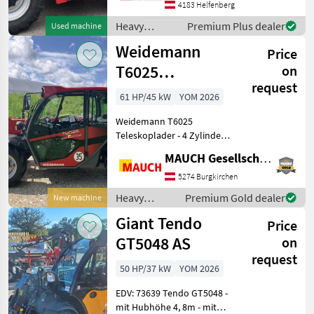
Ladearmdämpfung, LED
4183 Helfenberg
Beleuchtung, Große
Heavy
Premium Plus dealer
Used machine
Hydraulikpume ermöglicht
equipment/
Weidemann
mehrere Funktionen
Price
construction
gleichzeiti
machines /
T6025
on
Manitou
request
Teleskoplader
61 HP/45 kW
YOM 2026
Weidemann T6025
Teleskoplader - 4 Zylinder
Perkins Motor - 61 PS (75 PS
MAUCH Gesellschaft m.b.H. & Co.KG
optional) - Kabine mit
Heizung und Lüftung - LED
5274 Burgkirchen
Arbeitsscheinwerfer (1x
Heavy
Premium Gold dealer
New machine
vorne, 1x hint
equipment/
Giant Tendo
Price
construction
machines /
GT5048 AS
on
Weidemann
request
50 HP/37 kW
YOM 2026
EDV: 73639 Tendo GT5048 -
mit Hubhöhe 4, 8m - mit