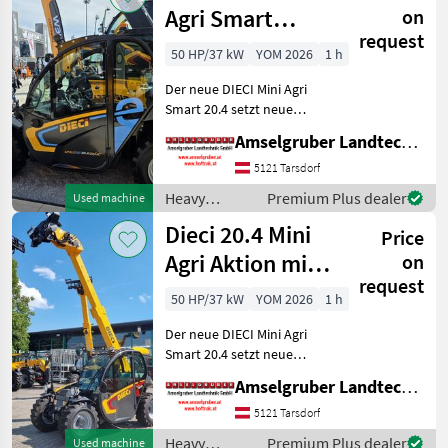
machines /
Agri Smart
on
Weidemann
request
ELEKTRO
50 HP/37 kW
YOM 2026
1 h
Teleskoplader
Der neue DIECI Mini Agri
TOP
Smart 20.4 setzt neue
Maßstäbe auf dem Mini-
Amselgruber Landtechnik GmbH
Teleskopladermarkt. 100 %
Elektro! -Größte Kabine
5121 Tarsdorf
(Baugleich vom Modell 26.6
Heavy
Premium Plus dealer
Used machine
Mini Agri) -Echt
equipment/
Dieci 20.4 Mini
Price
construction
machines /
Agri Aktion mit
on
Dieci
request
Österreichpaket
50 HP/37 kW
YOM 2026
1 h
Der neue DIECI Mini Agri
Smart 20.4 setzt neue
Maßstäbe auf dem Mini-
Amselgruber Landtechnik GmbH
Teleskopladermarkt. Stufe
5 Motor - -Größte Kabine
5121 Tarsdorf
(Baugleich vom Modell 26.6
Heavy
Premium Plus dealer
Used machine