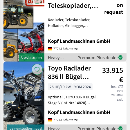
machines /
Teleskoplader,
on
Volvo
request
Toyo Hoflader,
Radlader, Teleskoplader,
Min
Hoflader, Minibagger,
Minidumper zu vermieten
(Int. Nr. 17605)
Kopf Landmaschinen GmbH
Verschiedene Maschinen zu
vermieten - Minibagger -
77743 Schutterzell
Hoflader (Toyo) - JCB Te
Heavy
Premium Plus dealer
Used machine
equipment/
Toyo Radlader
33.915
construction
machines /
836 II Bügel
€
JCB
Black, 4.
26 HP/19 kW
YOM 2024
incl. VAT
19%
Steuerkreis
28.500 €
optional , TOYO 836 II Bügel
excl.
Stage V (Int-Nr.: 14820)
BLACK Edition, 4.
Kopf Landmaschinen GmbH
Steuerkreis, STVZO-
GutachtenStandard
77743 Schutterzell
Schaufel 110 cm und
Heavy
Premium Plus dealer
demonstration model