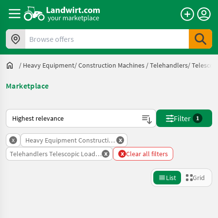
Browse offers
/
Heavy Equipment/ Construction Machines
/
Telehandlers/ Telescop
Marketplace
This is how sorting works on Landwirt.com
Filter
1
x
x
Heavy Equipment Construction Machines
x
x
Telehandlers Telescopic Loaders
Clear all filters
List
Grid