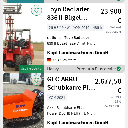
Palettengabel
equipment/
Toyo Radlader
Neumaschine 2024 3, 1
23.900
construction
machines /
836 II Bügel
€
Toyo
Stage V 310
26 HP/19 kW
YOM 2019
486 h
VAT not
applicable
Hubmast
optional , Toyo Radlader
839 II Bügel Tage V (Int. Nr.
13206) TOYO 836 II Bügel
Kopf Landmaschinen GmbH
Stage V Baujahr 2019 486
Betriebsstunden 3, 10 m
77743 Schutterzell
Hubhöhe / Hubmast
Heavy
Premium Plus dealer
Used machine
Allradantrieb übe
equipment/
GEO AKKU
2.677,50
construction
machines /
Schubkarre Plus
€
Toyo
Power D50HB
YOM 2021
incl. VAT
19%
NEU
2.250 € excl.
Akku Schubkarre Plus
Power D50HB NEU (Int. Nr.
13089) Akku Schubkarre
Kopf Landmaschinen GmbH
Mini Dumper Baujahr 2021