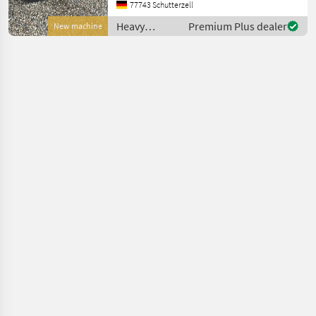
Manufaktur: Plus Power
77743 Schutterzell
Modell: D50HB Engine: B+S
Heavy
Premium Plus dealer
New machine
Net weight: 255,
equipment/
construction
machines /
Geo