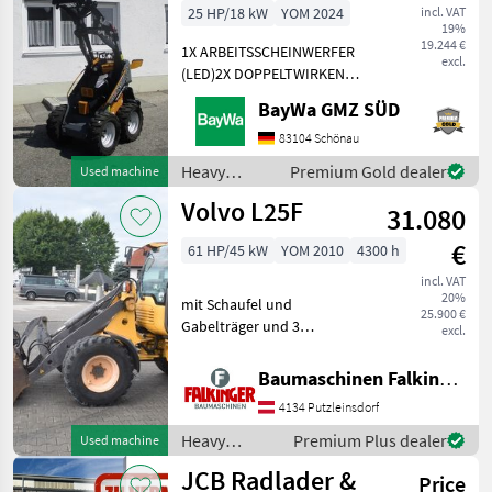
25 HP/18 kW
YOM 2024
incl. VAT
19%
19.244 €
1X ARBEITSSCHEINWERFER
excl.
(LED)2X DOPPELTWIRKEND
MECHANISCHGEGENGEWICHT
BayWa GMZ SÜD
UNTER DER TRITTGIANT
COMPACT
83104 Schönau
WERKZEUGAUFNAHMEMotor-
Heavy
Premium Gold dealer
Used machine
Moderner Kubota
equipment/
Volvo L25F
Dreizylinderdieselmotor,
31.080
construction
Typ
machines /
€
61 HP/45 kW
YOM 2010
4300 h
Sonstige
incl. VAT
20%
mit Schaufel und
25.900 €
Gabelträger und 3
excl.
hydraulischen Steuerkreis!!
Betriebsgewicht: 5200kg
Baumaschinen Falkinger
Reifen 70% Der Volvo L25F
4134 Putzleinsdorf
ist in einem guten
Zustand!! BAUMASCHINEN
Heavy
Premium Plus dealer
Used machine
FALKIN
equipment/
JCB Radlader &
Price
construction