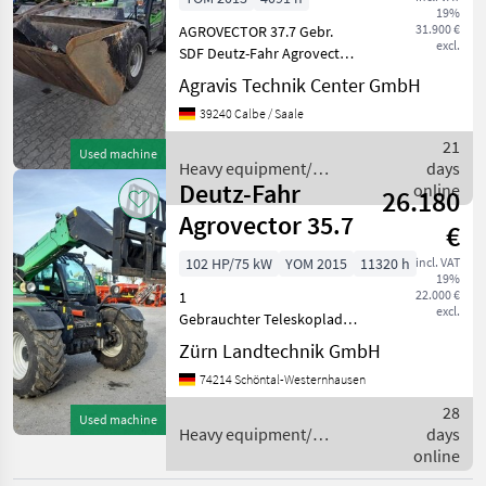
19%
31.900 €
AGROVECTOR 37.7 Gebr.
SELECT
excl.
CATEGORY
SDF Deutz-Fahr Agrovector
37.7 Heavy equipment/
Agravis Technik Center GmbH
Deutz Fahr
construction machines
39240 Calbe / Saale
Telehandlers/ telescopic
loaders
Manitou
21
Used machine
Heavy equipment/
days
Deutz-Fahr
construction machines /
online
JCB
26.180
Deutz Fahr
Agrovector 35.7
€
Claas
102 HP/75 kW
YOM 2015
11320 h
incl. VAT
19%
Merlo
22.000 €
1
excl.
Gebrauchter Teleskoplader
Kramer
Hersteller: JLG
Zürn Landtechnik GmbH
Manufacturing Europe BVBA
Show
74214 Schöntal-Westernhausen
(Belgien) Modell: Deutz-
all 35
Fahr Agrovector 35.7
28
Used machine
Seriennummer:
Heavy equipment/
days
MARKETPLACE
YC500001160005686
construction machines /
online
Erfassungsnummer:
Deutz Fahr
Dealer