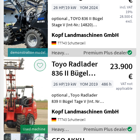
JCB
Black, 4.
26 HP/19 kW
YOM 2024
incl. VAT
19%
Steuerkreis
28.500 €
optional , TOYO 836 II Bügel
excl.
Stage V (Int-Nr.: 14820)
BLACK Edition, 4.
Kopf Landmaschinen GmbH
Steuerkreis, STVZO-
GutachtenStandard
77743 Schutterzell
Schaufel 110 cm und
Heavy
Premium Plus dealer
demonstration model
Palettengabel
equipment/
Toyo Radlader
Neumaschine 2024 3, 1
23.900
construction
machines /
836 II Bügel
€
Toyo
Stage V 310
26 HP/19 kW
YOM 2019
486 h
VAT not
applicable
Hubmast
optional , Toyo Radlader
839 II Bügel Tage V (Int. Nr.
13206) TOYO 836 II Bügel
Kopf Landmaschinen GmbH
Stage V Baujahr 2019 486
Betriebsstunden 3, 10 m
77743 Schutterzell
Hubhöhe / Hubmast
Heavy
Premium Plus dealer
Used machine
Allradantrieb übe
equipment/