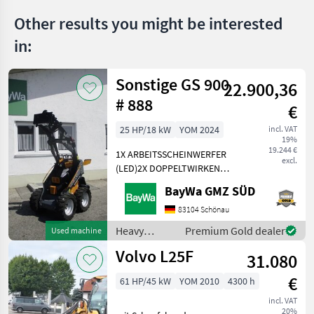
Marketplace
Classifieds
offers
Other results you might be interested
in:
Sonstige GS 900
22.900,36
# 888
€
25 HP/18 kW
YOM 2024
incl. VAT
19%
19.244 €
1X ARBEITSSCHEINWERFER
excl.
(LED)2X DOPPELTWIRKEND
MECHANISCHGEGENGEWICHT
BayWa GMZ SÜD
UNTER DER TRITTGIANT
COMPACT
83104 Schönau
WERKZEUGAUFNAHMEMotor-
Heavy
Premium Gold dealer
Used machine
Moderner Kubota
equipment/
Volvo L25F
Dreizylinderdieselmotor,
31.080
construction
Typ
machines /
€
61 HP/45 kW
YOM 2010
4300 h
Sonstige
incl. VAT
20%