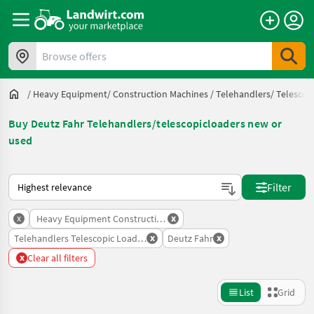
Browse offers
/
Heavy Equipment/ Construction Machines
/
Telehandlers/ Telescop
Buy Deutz Fahr Telehandlers/telescopicloaders new or
used
This is how sorting works on Landwirt.com
Filter
x
x
Heavy Equipment Construction Machines
x
x
Telehandlers Telescopic Loaders
Deutz Fahr
x
Clear all filters
List
Grid