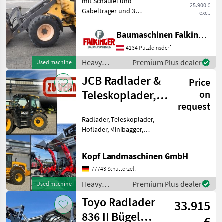
mit Schaufel und
25.900 €
Gabelträger und 3
excl.
hydraulischen Steuerkreis!!
Betriebsgewicht: 5200kg
Baumaschinen Falkinger
Reifen 70% Der Volvo L25F
4134 Putzleinsdorf
ist in einem guten
Zustand!! BAUMASCHINEN
Heavy
Premium Plus dealer
Used machine
FALKIN
equipment/
JCB Radlader &
Price
construction
machines /
Teleskoplader,
on
Volvo
request
Toyo Hoflader,
Radlader, Teleskoplader,
Min
Hoflader, Minibagger,
Minidumper zu vermieten
(Int. Nr. 17605)
Kopf Landmaschinen GmbH
Verschiedene Maschinen zu
vermieten - Minibagger -
77743 Schutterzell
Hoflader (Toyo) - JCB Te
Heavy
Premium Plus dealer
Used machine
equipment/
Toyo Radlader
33.915
construction
machines /
836 II Bügel
€