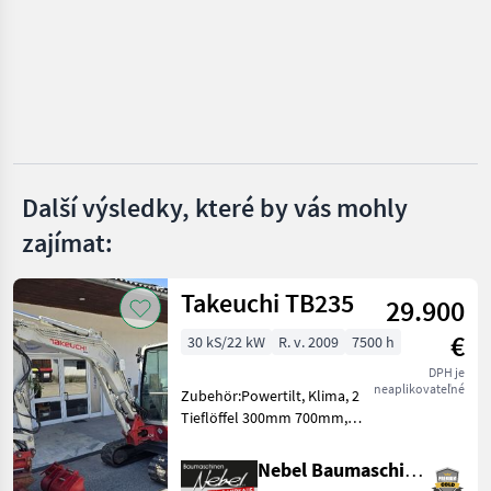
Takeuchi
Bobcat
Kubota
Wacker
Další výsledky, které by vás mohly
zajímat:
Rhinoceros
Zobrazit
Takeuchi TB235
všech
29.900
37
€
30 kS/22 kW
R. v. 2009
7500 h
MARKETPLACE
DPH je
neaplikovateľné
Zubehör:Powertilt, Klima, 2
Nabídky
Marketplace
Inzeráty
Tieflöffel 300mm 700mm,
prodejců
1Böschungslöffel
1200mm.Hydraulikpumpe
Nebel Baumaschinen
wurde bei