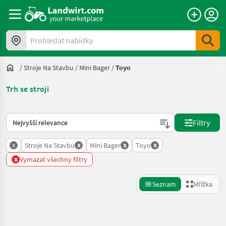
Prohledat nabídky
/
Stroje Na Stavbu
/
Mini Bager
/
Toyo
Trh se stroji
Takto se řadí nabídky na Landwirt.com
Filtry
x
x
x
x
Stroje Na Stavbu
Mini Bager
Toyo
x
Vymazat všechny filtry
Seznam
Mřížka