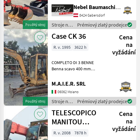
600mm 900mm,
Nebel Baumaschinen
1Böschungslöffel 1500mm
8424 Gabersdorf
Palivo: Stroje na stavbu
mini bager
Stroje na
Prémiový zlatý prodejce
Použitý stroj
stavbu /
Case CK 36
Cena
Takeuchi
na
R. v. 1995
3622 h
vyžádání
COMPLETO DI 3 BENNE
Benna scavo 400 mm
Benna scavo 800 mm
Benna liscia 1400 mm Stroje
M.A.I.E.R. SRL
na stavbu mini bager
06062 Moiano
Stroje na
Prémiový zlatý prodejce
Použitý stroj
stavbu /
TELESCOPICO
Cena
Case IH
MANITOU
na
vyžádání
MHT10120L
R. v. 2008
7878 h
(ANNO 2008)