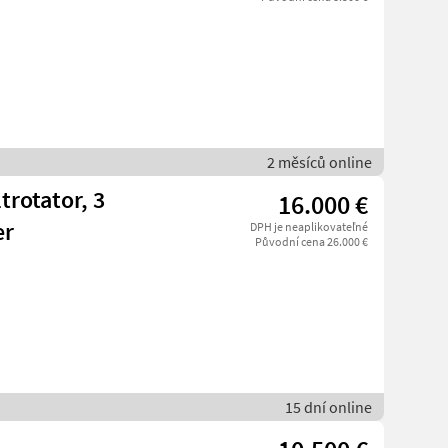
2 měsíců online
trotator, 3
16.000 €
er
DPH je neaplikovateľné
Původní cena 26.000 €
15 dní online