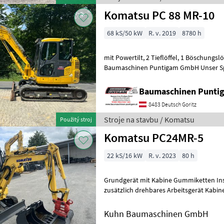
Komatsu PC 88 MR-10
68 kS/50 kW
R. v. 2019
8780 h
mit Powertilt, 2 Tieflöffel, 1 Böschungslöffel Referenznummer: 20740
Baumaschinen Puntigam GmbH Unser Spez
- Vermietung von Baumaschine
Baumaschinen Punt
8483 Deutsch Goritz
Stroje na stavbu / Komatsu
Použitý stroj
Komatsu PC24MR-5
22 kS/16 kW
R. v. 2023
80 h
Grundgerät mit Kabine Gummiketten Install. für Powertilt/SW - ohne
zusätzlich drehbares Arbeitsgerät Kabine 
mm Grammer Sitz
Kuhn Baumaschinen GmbH