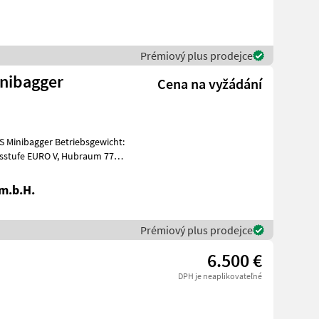
Prémiový plus prodejce
nibagger
Cena na vyžádání
inibagger Betriebsgewicht:
.m.b.H.
Prémiový plus prodejce
6.500 €
DPH je neaplikovateľné