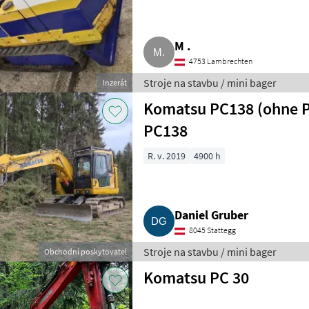
M .
4753 Lambrechten
Stroje na stavbu / mini bager
Inzerát
Komatsu PC138 (ohne P
PC138
R. v. 2019
4900 h
Daniel Gruber
8045 Stattegg
Stroje na stavbu / mini bager
Obchodní poskytovatel
Komatsu PC 30