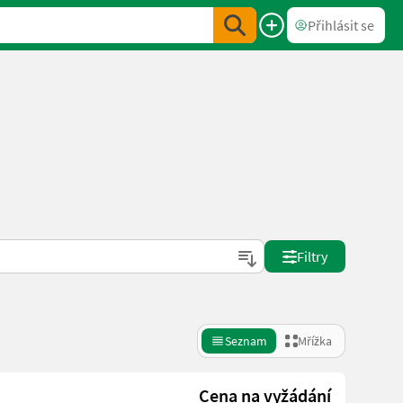
Přihlásit se
Filtry
Seznam
Mřížka
Cena na vyžádání