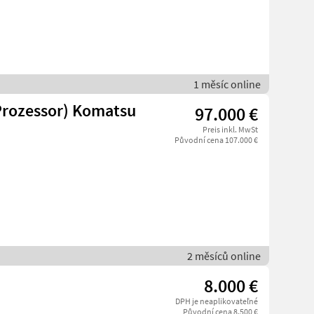
1 měsíc online
rozessor) Komatsu
97.000 €
Preis inkl. MwSt
Původní cena 107.000 €
2 měsíců online
8.000 €
DPH je neaplikovateľné
Původní cena 8.500 €