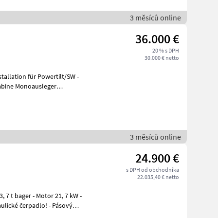
3 měsíců online
36.000 €
20 % s DPH
30.000 € netto
allation für Powertilt/SW -
abine Monoausleger
3 měsíců online
24.900 €
s DPH od obchodníka
22.035,40 € netto
ulické čerpadlo! - Pásový