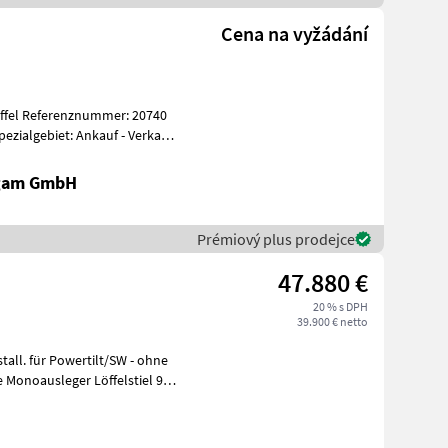
Cena na vyžádání
ialgebiet: Ankauf - Verkauf
igam GmbH
Prémiový plus prodejce
47.880 €
20 % s DPH
39.900 € netto
Monoausleger Löffelstiel 970