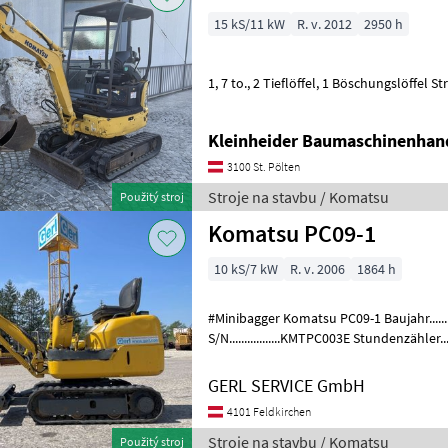
15 kS/11 kW
R. v. 2012
2950 h
1, 7 to
Kleinheider Baumaschinenhan
3100 St. Pölten
Stroje na stavbu / Komatsu
Použitý stroj
Komatsu PC09-1
10 kS/7 kW
R. v. 2006
1864 h
#Minibagger Komatsu PC09-1 Baujahr........
S/N.................KMTPC003E Stundenzähler.......1864 Motor...............6, 5 kW,
2 Zyl. Komatsu Gewicht..
GERL SERVICE GmbH
4101 Feldkirchen
Stroje na stavbu / Komatsu
Použitý stroj