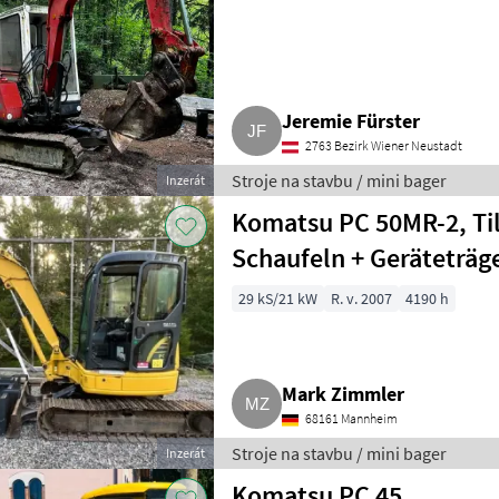
Jeremie Fürster
2763 Bezirk Wiener Neustadt
Stroje na stavbu / mini bager
Inzerát
Komatsu PC 50MR-2, Til
Schaufeln + Geräteträg
29 kS/21 kW
R. v. 2007
4190 h
Mark Zimmler
68161 Mannheim
Stroje na stavbu / mini bager
Inzerát
Komatsu PC 45