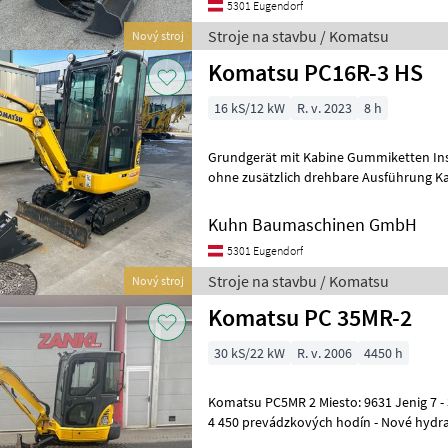
5301 Eugendorf
Stroje na stavbu / Komatsu
Nový stroj
Komatsu PC16R-3 HS
16 kS/12 kW
R. v. 2023
8 h
Grundgerät mit Kabine Gummiketten Inst
ohne zusätzlich drehbare Ausführung K
Löffelstiel 965 mm" Powertilt/
Kuhn Baumaschinen GmbH
5301 Eugendorf
Stroje na stavbu / Komatsu
Nový stroj
Komatsu PC 35MR-2
30 kS/22 kW
R. v. 2006
4450 h
Komatsu PC5MR 2 Miesto: 9631 Jenig 7 - 3, 7 t bager - Motor 21, 7 kW -
4 450 prevádzkových hodín - Nové hydra
podvozok - Gumové pásy v pori