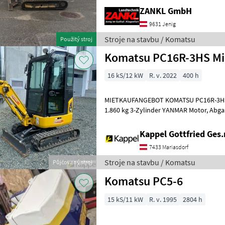
ZANKL GmbH
9631 Jenig
Stroje na stavbu / Komatsu
Použitý stroj
Komatsu PC16R-3HS Mi
16 kS/12 kW
R. v. 2022
400 h
MIETKAUFANGEBOT KOMATSU PC16R-3HS M
1.860 kg 3-Zylinder YANMAR Motor, Abgasstufe EURO V, Hubraum 778
cm³, Wasserkühlung Trockenluftfilte
Kappel Gottfried Ges
7433 Mariasdorf
Stroje na stavbu / Komatsu
Půjčovaný stroj
Komatsu PC5-6
15 kS/11 kW
R. v. 1995
2804 h