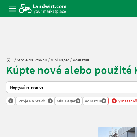
/
Stroje Na Stavbu
/
Mini Bager
/
Komatsu
Kúpte nové alebo použité
Takto se řadí nabídky na Landwirt.com
x
x
x
x
x
Stroje Na Stavbu
Mini Bager
Komatsu
Vymazat vše