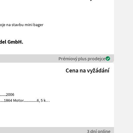
., 2 Tieflöffel, 1 Böschungslöffel Stroje na stavbu mini bager
del GmbH.
Prémiový plus prodejce
Cena na vyžádání
.....2006
3 dní online