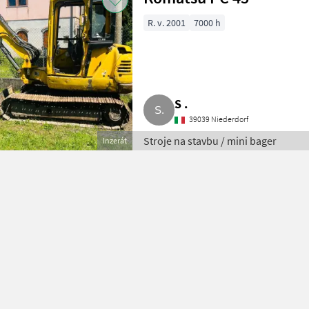
R. v. 2001
7000 h
S .
39039 Niederdorf
Stroje na stavbu / mini bager
Inzerát