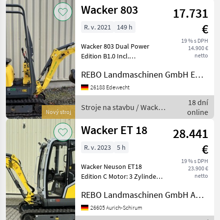
Wacker 803
17.731
€
R. v. 2021
149 h
19 % s DPH
Wacker 803 Dual Power
14.900 €
Edition B1.0 Incl.
netto
Mechanischem
REBO Landmaschinen GmbH Edewecht
Schnellwechsler MS01 Incl.
Tiefenlöffel 250mm Incl.
26188 Edewecht
Tiefenlöffel 400 mm Incl.
18 dní
Grabenräumlöffel 700 mm
Stroje na stavbu / Wacker
online
Nový stroj
Technis
Neuson
Wacker ET 18
28.441
€
R. v. 2023
5 h
19 % s DPH
Wacker Neuson ET18
23.900 €
Edition C Motor: 3 Zylinder
netto
Yanmar, Volumen
REBO Landmaschinen GmbH Aurich-Schirum
Kraftstofftank: 24 l, 2
Fahrbereiche, Handgas,
26605 Aurich-Schirum
Geschwindigkeit: 5, 3 km/h,