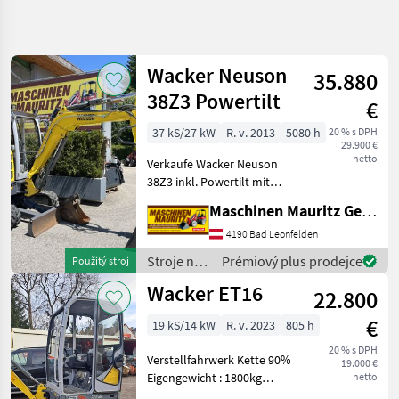
Zpřesnit
hledání
Wacker Neuson
35.880
Kategorie
Země
Filtry
4
38Z3 Powertilt
€
Zobrazit
37 kS/27 kW
R. v. 2013
5080 h
20 % s DPH
AKTUÁLNÍ
Obnovit
33
29.900 €
CESTA
netto
výsledků
Verkaufe Wacker Neuson
stavebná
38Z3 inkl. Powertilt mit
technika
hydraulischem
Maschinen Mauritz GesmbH
Stroje
Schnellwechsler, 1x
Na
Grabenräumlöffel neu, 1x
4190 Bad Leonfelden
Stavbu
Tieflöffel , 2x DW
Stroje na
Prémiový plus prodejce
Použitý stroj
Mini
Hydraulikkreis vorne,
stavbu /
Bager
Wacker ET16
Zusatzscheinwerfe
22.800
Wacker
Wacker
Neuson
€
19 kS/14 kW
R. v. 2023
805 h
VYBRAT
20 % s DPH
KATEGORII
Verstellfahrwerk Kette 90%
19.000 €
Eigengewicht : 1800kg
netto
Wacker Neuson
33
Böschungs-und Tieflöffel