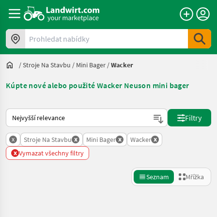
Prohledat nabídky
/
Stroje Na Stavbu
/
Mini Bager
/
Wacker
Kúpte nové alebo použité Wacker Neuson mini bager
Takto se řadí nabídky na Landwirt.com
Filtry
x
x
x
x
Stroje Na Stavbu
Mini Bager
Wacker
x
Vymazat všechny filtry
Seznam
Mřížka