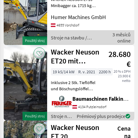
Minibagger ca. 1715 kg
Baujahr 2026 ca. 10
Humer Machines GmbH
Betriebsstunden 3-
Zylinder-Yanmar-Diesel-
4655 Vorchdorf
Motor 3TNV76-XNSV STUFE
3 měsíců
V - 19 PS - Ohne
Stroje na stavbu /
online
Použitý stroj
Dieselpartikelfilter
Wacker Neuson
Wacker Neuson
28.680
ET20 mit
€
Powertilt
19 kS/14 kW
R. v. 2021
2200 h
20 % s DPH
23.900 €
netto
Inklusive 2 Stk. Tieflöffel
und Böschungslöffel
Schnellwechsler Geel /
Baumaschinen Falkinger
Powertilt mit
Hammerleitung Laufwerk
4134 Putzleinsdorf
sind 60% 2235 kg
Stroje na
Prémiový plus prodejce
Použitý stroj
Betriebsgewicht Der Wacker
stavbu /
Wacker Neuson
Neuson ET
Cena
Wacker
Neuson
ET 20
na