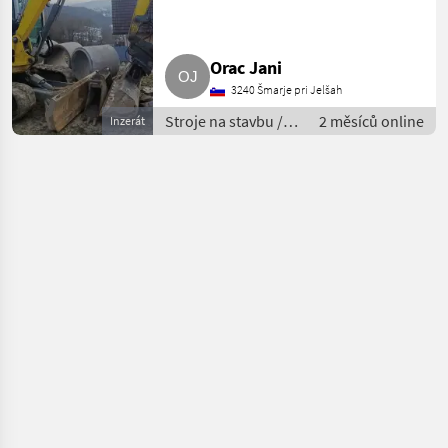
Orac Jani
3240 Šmarje pri Jelšah
Stroje na stavbu /
2 měsíců online
Inzerát
mini bager