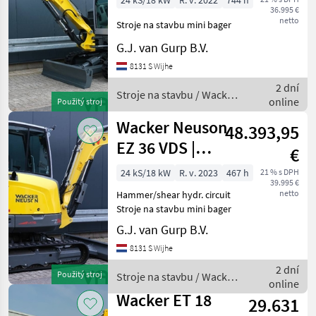
24 kS/18 kW
R. v. 2022
744 h
36.995 €
744std | 2022
netto
Stroje na stavbu mini bager
G.J. van Gurp B.V.
8131 S Wijhe
2 dní
Stroje na stavbu / Wacker
online
Použitý stroj
Neuson
Wacker Neuson
48.393,95
EZ 36 VDS |
€
Powertilt | 2023
24 kS/18 kW
R. v. 2023
467 h
21 % s DPH
39.995 €
netto
Hammer/shear hydr. circuit
Stroje na stavbu mini bager
G.J. van Gurp B.V.
8131 S Wijhe
2 dní
Použitý stroj
Stroje na stavbu / Wacker
online
Neuson
Wacker ET 18
29.631