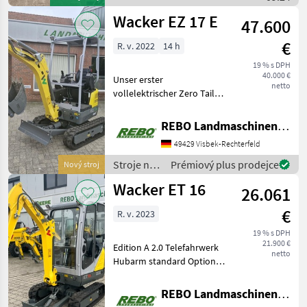
Wacker Neuson
Wacker EZ 17 E
47.600
€
R. v. 2022
14 h
19 % s DPH
40.000 €
Unser erster
netto
vollelektrischer Zero Tail
Minibagger ohne
Hecküberstand. Wobei sich
REBO Landmaschinen GmbH, Zentrale
„Mini“ wirklich nur auf die
49429 Visbek-Rechterfeld
Abmessungen bezieht,
denn in Leistung und
Stroje na
Prémiový plus prodejce
Nový stroj
Ausdauer steh
stavbu /
Wacker ET 16
26.061
Wacker
Neuson
€
R. v. 2023
19 % s DPH
21.900 €
Edition A 2.0 Telefahrwerk
netto
Hubarm standard Option
CE Fahrersitz Standard
Arbeitsscheinwerfer
REBO Landmaschinen GmbH, Zentrale
vorn/hint. Fahrerkabine