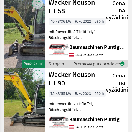
Wacker Neuson
Cena
Wacker
Neuson
ET 58
na
vyžádání
49 kS/36 kW
R. v. 2022
580 h
mit Powertilt, 2 Tieflöffel, 1
Böschungslöffel,
Referenznummer: 13268
Baumaschinen Puntigam GmbH
Baumaschinen Puntigam
GmbH Unser Spezialgebiet:
8483 Deutsch Goritz
Ankauf - Verkauf -
Stroje na
Prémiový plus prodejce
Použitý stroj
Vermietung von Baumaschi
stavbu /
Wacker Neuson
Cena
Wacker
Neuson
ET 90
na
vyžádání
75 kS/55 kW
R. v. 2023
550 h
mit Powertilt, 2 Tieflöffel, 1
Böschungslöffel
Referenznummer: 12575
Baumaschinen Puntigam GmbH
Baumaschinen Puntigam
GmbH Unser Spezialgebiet:
8483 Deutsch Goritz