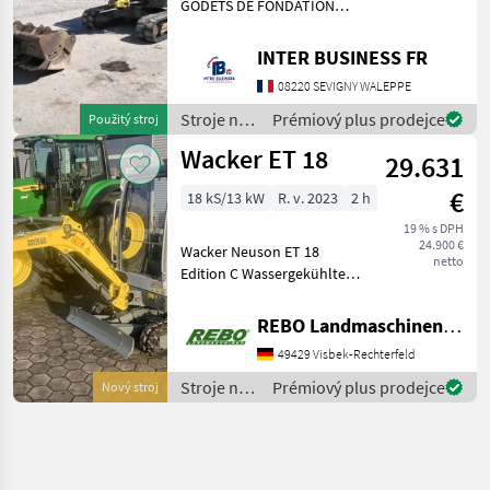
GODETS DE FONDATION
LARGEUR 78CM ET 27CM
MOTEUR YANMAR 4
INTER BUSINESS FR
CYLINDRES Stroje na stavbu
08220 SEVIGNY WALEPPE
mini bager
Stroje na
Prémiový plus prodejce
Použitý stroj
stavbu /
Wacker ET 18
29.631
Wacker
Neuson
€
18 kS/13 kW
R. v. 2023
2 h
19 % s DPH
24.900 €
Wacker Neuson ET 18
netto
Edition C Wassergekühlter
3-Zylinder Yanmar Motor 2
Fahrbereiche Telefahrwerk
REBO Landmaschinen GmbH, Zentrale
Kabine mit Lüftung und
49429 Visbek-Rechterfeld
Heizung Radiovorbereitung
(Antenne, Boxen) D
Stroje na
Prémiový plus prodejce
Nový stroj
stavbu /
Wacker
Neuson