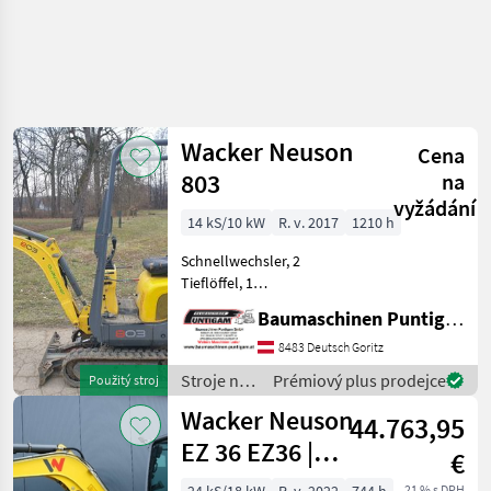
Wacker Neuson
Cena
803
na
vyžádání
14 kS/10 kW
R. v. 2017
1210 h
Schnellwechsler, 2
Tieflöffel, 1
Böschungslöffel,
Baumaschinen Puntigam GmbH
verstellbares Laufwerk 70 -
86 cm Referenznummer:
8483 Deutsch Goritz
10268 Baumaschinen
Stroje na
Prémiový plus prodejce
Použitý stroj
Puntigam GmbH Unser
stavbu /
Wacker Neuson
Spezialgebiet: Ankauf
44.763,95
Wacker
Neuson
EZ 36 EZ36 |
€
Powertilt |
21 % s DPH