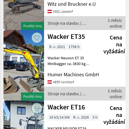
Witz und Bruckner e.U
mechanischer
Takeuchi
Schnellwechsler MS 01
3382 Loosdorf
Mwst. ausweisbar . Stroje na
1 měsíc
stavbu mini bager
Stroje na stavbu /
Bobcat
online
Použitý stroj
Wacker Neuson
Wacker ET35
Kubota
Cena
na
R. v. 2021
1758 h
Rhinoceros
vyžádání
Wacker Neuson ET 35
JCB
Minibagger ca. 3830 kg
Baujahr 2021 ca. 1750
Zobrazit
Humer Machines GmbH
Betriebsstunden 3-
všech
Zylinder-Yanmar-Diesel-
4655 Vorchdorf
37
Motor 3TNV88
1 měsíc
Geschlossene Kabine
Stroje na stavbu /
MARKETPLACE
online
Použitý stroj
Gummikettenlaufwerk: ca.
Wacker Neuson
1
Wacker ET16
Nabídky
Cena
Marketplace
Inzeráty
prodejců
na
19 kS/14 kW
R. v. 2026
5 h
vyžádání
WACKER NEUSON ET16