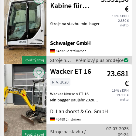
Neuson
Kabine für
€
Minibagger ET
19 % s DPH
2.850 €
90, ET 65
Stroje na stavbu mini bager
netto
Schwaiger GmbH
84552 Geratskirchen
Stroje na
Prémiový plus prodejce
Použitý stroj
stavbu /
Wacker ET 16
23.681
Wacker
Neuson
€
R. v. 2020
19 % s DPH
Wacker Neuson ET 16
19.900 €
Minibagger Baujahr 2020
netto
Inkl. Schwenklöffel
D. Lankhorst & Co. GmbH
1040mm, MS01 ohne
Tiefenlöffel 400mm Stroje
48488 Emsbüren
na stavbu mini bager
07-07-2025
Stroje na stavbu /
09:24
Použitý stroj