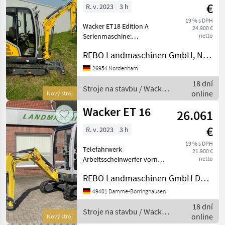
€
R. v. 2023
3 h
19 % s DPH
Wacker ET18 Edition A
24.900 €
Serienmaschine:
netto
Transportgewicht
REBO Landmaschinen GmbH, Nordenham
Basismaschine: 1.610 - 1.955
kgBreite / Höhe /
26954 Nordenham
Transportlänge: 990 - 1.300
18 dní
/ 2.290 - 2.390 / 3.855 mm
Stroje na stavbu / Wacker
online
Nový stroj
Gummiket
Neuson
Wacker ET 16
26.061
€
R. v. 2023
3 h
19 % s DPH
Telefahrwerk
21.900 €
Arbeitsscheinwerfer vorne +
netto
hinten Löffelstiel lang
REBO Landmaschinen GmbH Damme
Dieselmotor Stroje na
stavbu mini bager
49401 Damme-Borringhausen
18 dní
Stroje na stavbu / Wacker
online
Nový stroj
Neuson