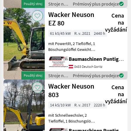
Ankauf - Verkauf -
Stroje na
Prémiový plus prodejce
Použitý stroj
Vermietung von Baumaschi
stavbu /
Wacker Neuson
Cena
Wacker
Neuson
EZ 80
na
vyžádání
61 kS/45 kW
R. v. 2021
2440 h
mit Powertilt, 2 Tieflöffel, 1
Böschungslöffel Gewicht
8.369 kg Referenznummer:
Baumaschinen Puntigam GmbH
12552 Baumaschinen
Puntigam GmbH Unser
8483 Deutsch Goritz
Spezialgebiet: Ankauf -
Stroje na
Prémiový plus prodejce
Použitý stroj
Verkauf - Vermietu
stavbu /
Wacker Neuson
Cena
Wacker
Neuson
803
na
vyžádání
14 kS/10 kW
R. v. 2017
2220 h
mit Schnellwechsler, 2
Tieflöffel, 1 Böschungslöffel
hydraulisch, verstellbares
Baumaschinen Puntigam GmbH