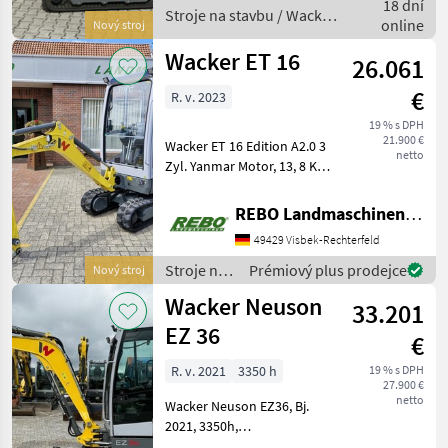
18 dní
Kabine mit Lüftung und
Stroje na stavbu / Wacker
online
Nový stroj
Heizu
Neuson
Wacker ET 16
26.061
€
R. v. 2023
19 % s DPH
21.900 €
Wacker ET 16 Edition A2.0 3
netto
Zyl. Yanmar Motor, 13, 8 KW
/ 18, 5 PS, Kabine mit
Heizung, 2x
REBO Landmaschinen GmbH, Zentrale
Arbeitsscheinwerfer vorne
49429 Visbek-Rechterfeld
oben am der Kabine, 1x
Arbeitsscheinwerfer hinten
Stroje na
Prémiový plus prodejce
Nový stroj
o
stavbu /
Wacker Neuson
33.201
Wacker
Neuson
EZ 36
€
R. v. 2021
3350 h
19 % s DPH
27.900 €
netto
Wacker Neuson EZ36, Bj.
2021, 3350h,
Schnellwechsler MS03,