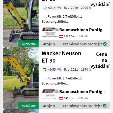
vyžádání
19 kS/14 kW
R. v. 2019
2090 h
mit Powertilt, 2 Tieflöffel, 1
Böschungslöffel
Referenznummer: 15349
Baumaschinen Puntigam GmbH
Baumaschinen Puntigam
GmbH Unser Spezialgebiet:
8483 Deutsch Goritz
Ankauf - Verkauf -
Stroje na
Prémiový plus prodejce
Použitý stroj
Vermietung von Baumasch
stavbu /
Wacker Neuson
Cena
Wacker
Neuson
ET 90
na
vyžádání
75 kS/55 kW
R. v. 2021
1870 h
mit Powertilt, 2 Tieflöffel, 1
Böschungslöffel
Referenznummer: 12769
Baumaschinen Puntigam GmbH
Baumaschinen Puntigam
GmbH Unser Spezialgebiet:
8483 Deutsch Goritz
Ankauf - Verkauf -
Stroje na
Prémiový plus prodejce
Použitý stroj
Vermietung von Baumaschi
stavbu /