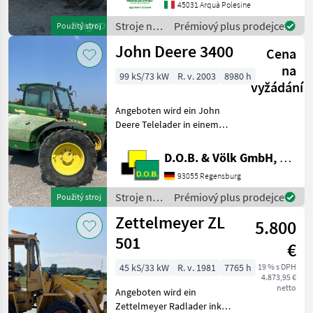
PORTATA MAX: 50 QLI
45031 Arquà Polesine
ALTEZZA MAX DI
Stroje na
Prémiový plus prodejce
Použitý stroj
SOLLEVAMENTO: 9 MT
stavbu /
John Deere 3400
MOTORE: PERKINS 145 CV
Cena
Manitou
ORE DI
na
99 kS/73 kW
R. v. 2003
8980 h
vyžádání
Angeboten wird ein John
Deere Telelader in einem
reperaturbedürftigen
Zustand. Planettenantrieb
D.O.B. & Völk GmbH, Filiale Regensburg
vorne links defekt Auspuff
93055 Regensburg
abgerostet Sitz defekt inkl.
Palettegab
Stroje na
Prémiový plus prodejce
Použitý stroj
stavbu /
Zettelmeyer ZL
5.800
John
Deere
501
€
45 kS/33 kW
R. v. 1981
7765 h
19 % s DPH
4.873,95 €
netto
Angeboten wird ein
Zettelmeyer Radlader inkl.