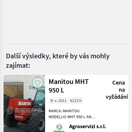
Takeuchi
Bobcat
Kubota
Wacker
Další výsledky, které by vás mohly
zajímat:
Rhinoceros
Zobrazit
Manitou MHT
všech
Cena
38
950 L
na
vyžádání
MARKETPLACE
R. v. 2011
6113 h
Nabídky
MARCA: MANITOU
Marketplace
Inzeráty
prodejců
MODELLO: MHT 950 L ANNO:
2011 ACCESSORI: ATTACCO
Agroservizi s.r.l.
E SGANCIO RAPIDO