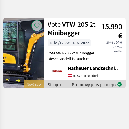
Zpřesnit
hledání
Vote VTW-20S 2t
15.990
Kategorie
Země
Filtry
4
Minibagger
€
Zobrazit
16 kS/12 kW
R. v. 2022
20 % s DPH
AKTUÁLNÍ
Obnovit
1
13.325 €
CESTA
netto
výsledků
Vote VWT-20S 2t Minibagger.
stavebná
Dieses Modell ist auch mit
technika
Verstellfahrwerk auf Lager. (
Hatheuer Landtechnik GmbH & Co.KG.
Stroje
16.990€ inkl. Mwst ) - 3
Na
Zylinder Kubota Motor -
5233 Pischelsdorf
Stavbu
Max. Grabtiefe: 2120mm
Stroje na
Prémiový plus prodejce
Nový stroj
Mini
stavbu /
Bager
Vote
Vote
VYBRAT
KATEGORII
Vote