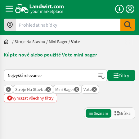
Prohledat nabídky
/
Stroje Na Stavbu
/
Mini Bager
/
Vote
Kúpte nové alebo použité Vote mini bager
Takto se řadí nabídky na Landwirt.com
Filtry
x
x
x
x
Stroje Na Stavbu
Mini Bager
Vote
x
Vymazat všechny filtry
Seznam
Mřížka