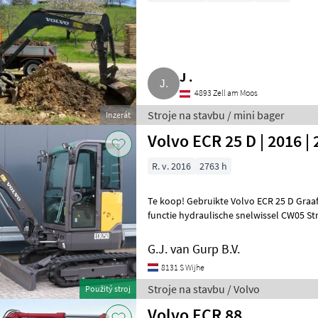
J .
4893 Zell am Moos
Stroje na stavbu / mini bager
Inzerát
Volvo ECR 25 D | 2016 |
R. v. 2016
2763 h
Te koop! Gebruikte Volvo ECR 25 D Graa
functi
G.J. van Gurp B.V.
8131 S Wijhe
Stroje na stavbu / Volvo
Použitý stroj
Volvo ECR 88