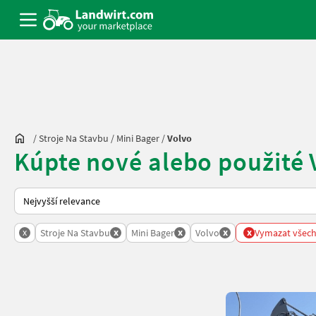
/
Stroje Na Stavbu
/
Mini Bager
/
Volvo
Kúpte nové alebo použité 
Takto se řadí nabídky na Landwirt.com
x
x
x
x
x
Stroje Na Stavbu
Mini Bager
Volvo
Vymazat všechn