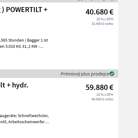
g ) POWERTILT +
40.680 €
20 % s DPH
33.900 € netto
H
Prémiový plus prodejce
t + hydr.
59.880 €
20 % s DPH
49.900 € netto