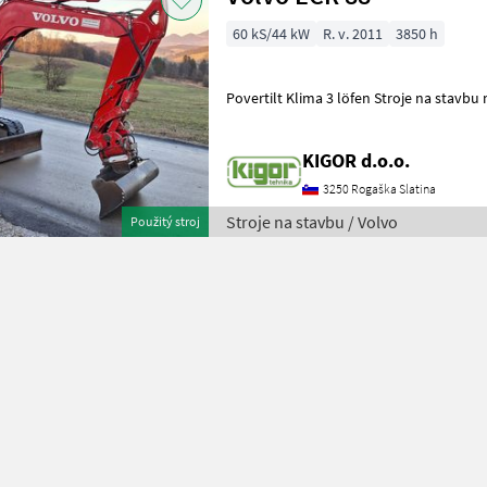
60 kS/44 kW
R. v. 2011
3850 h
Povertilt Klima 3 löfen Stroje n
KIGOR d.o.o.
3250 Rogaška Slatina
Stroje na stavbu / Volvo
Použitý stroj