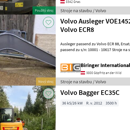
8342 Gnas
Stroje na stavbu / Volvo
Použitý stroj
Volvo Ausleger VOE145
Volvo ECR8
Ausleger passend zu Volvo ECR 88, Ersatzteilnummer: VOE14520799,
passend zu s/n: 10001
Biringer Internation
3800 Göpfritz an der Wild
Stroje na stavbu / Volvo
Nový stroj
Volvo Bagger EC35C
36 kS/26 kW
R. v. 2012
3500 h