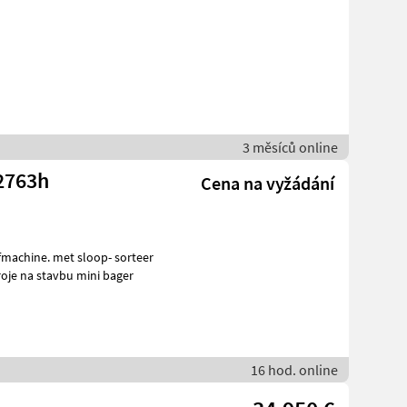
3 měsíců online
 2763h
Cena na vyžádání
fmachine. met sloop- sorteer
e hydraulische snelwissel CW05 Stroje na stavbu mini bager
16 hod. online