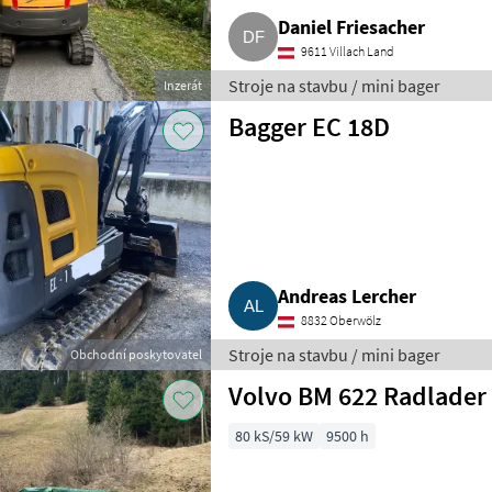
Daniel Friesacher
9611 Villach Land
Stroje na stavbu / mini bager
Inzerát
Bagger EC 18D
Andreas Lercher
8832 Oberwölz
Stroje na stavbu / mini bager
Obchodní poskytovatel
Volvo BM 622 Radlader
80 kS/59 kW
9500 h