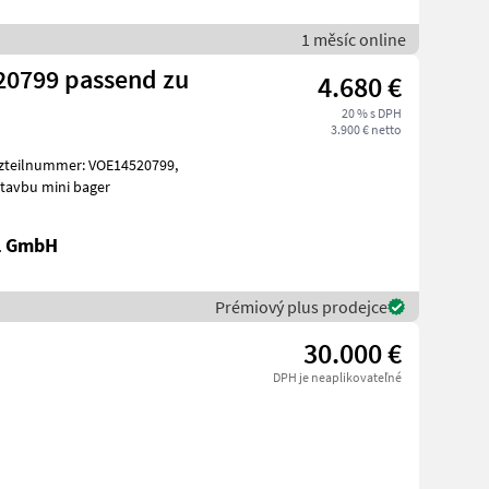
1 měsíc online
20799 passend zu
4.680 €
20 % s DPH
3.900 € netto
 - 10617 Stroje na stavbu mini bager
al GmbH
Prémiový plus prodejce
30.000 €
DPH je neaplikovateľné