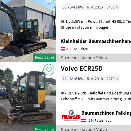
58 kS/43 kW
R. v. 2015
5450 h
9t, hydr.SW mit Powertilt mit HS 08, 2 Tieflöffel, 1 Böschungslöffel
Stroje na stavbu mini bager
Kleinheider Baumaschinenhan
3100 St. Pölten
Stroje na stavbu / Volvo
Použitý stroj
Volvo ECR25D
22 kS/16 kW
R. v. 2018
2270 h
Inklusive 2 Stk. Tieflöffel und Böschung
Lehnhoff MS03 mit Hammerleitung Lauf
Gesamtgewicht Der Volvo ECR25D ist in 
Baumaschinen Falkin
4134 Putzleinsdorf
Stroje na stavbu / Volvo
Použitý stroj