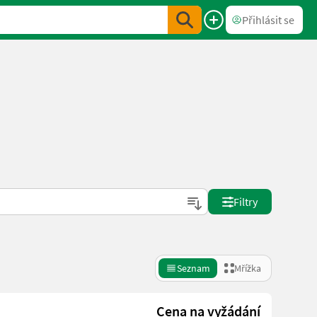
Přihlásit se
Filtry
Seznam
Mřížka
Cena na vyžádání