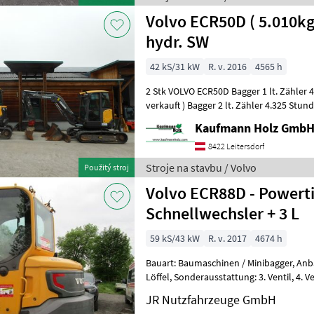
Volvo ECR50D ( 5.010k
hydr. SW
42 kS/31 kW
R. v. 2016
4565 h
2 Stk VOLVO ECR50D Bagger 1 lt. Zähler 4.565 Stunden ( Bagger 1 ist
verkauft ) Bagger 2 lt. Zähler 4.325 Stunden 5.010 KG 31, 2 KW -
POWERTILT - hydr.
Kaufmann Holz Gmb
8422 Leitersdorf
Stroje na stavbu / Volvo
Použitý stroj
Volvo ECR88D - Powertil
Schnellwechsler + 3 L
59 kS/43 kW
R. v. 2017
4674 h
Bauart: Baumaschinen / Minibagger, Anbaugeräte: Schnellwechsler,
Löffel, Sonderausstattung: 3. Ventil, 4. Ventil, Arbeitsscheinwerfer
hinten, Arbeitsscheinwerfer vo
JR Nutzfahrzeuge GmbH