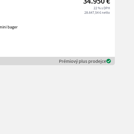
34.950 €
22 % s DPH
28.647,54 € netto
a stavbu mini bager
Prémiový plus prodejce