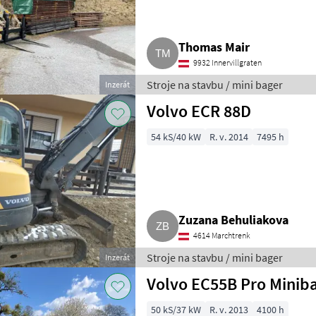
Thomas Mair
9932 Innervillgraten
Stroje na stavbu / mini bager
Inzerát
Volvo ECR 88D
54 kS/40 kW
R. v. 2014
7495 h
Zuzana Behuliakova
4614 Marchtrenk
Stroje na stavbu / mini bager
Inzerát
Volvo EC55B Pro Miniba
50 kS/37 kW
R. v. 2013
4100 h