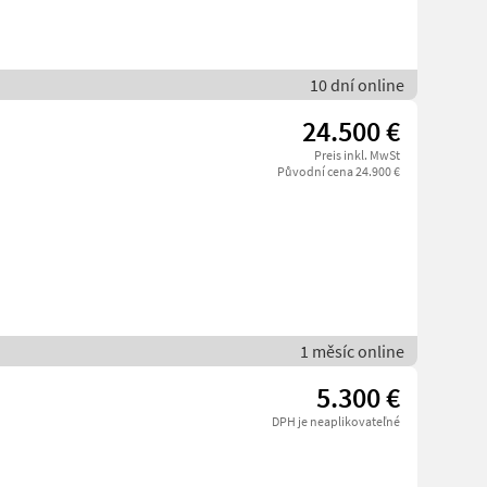
10 dní online
24.500 €
Preis inkl. MwSt
Původní cena 24.900 €
1 měsíc online
5.300 €
DPH je neaplikovateľné