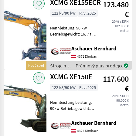
XCMG XE155ECR
123.480
XCMG
€
122 kS/90 kW
R. v. 2025
20 % s DPH
102.900 €
Nennleistung: 90 kW
netto
Betriebsgewicht: 16, 7 t.
Serienmäßige
Löffelkapazität: 0, 52 m3
Aschauer Bernhard
mit Standardlöffel Mehr
4371 Dimbach
Infos gerne auf Anfrage!
Oder auf https://baumaschi
Stroje na
Prémiový plus prodejce
Nový stroj
stavbu /
XCMG XE150E
117.600
XCMG
€
122 kS/90 kW
R. v. 2025
20 % s DPH
98.000 €
Nennleistung Leistung:
netto
90kw Betriebsgewicht:
15720 kg
Löffelfassungsvermögen:
Aschauer Bernhard
0.61 m3 mit Standardlöffel
4371 Dimbach
Mehr Infos gerne auf