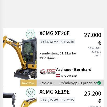
XCMG XE20E
27.000
€
16 kS/12 kW
R. v. 2025
20 % s DPH
22.500 €
Nennleistung: 11, 8 kW bei
netto
2300 U/min
Betriebsgewicht: 2050 kg
Serienmäßige
Aschauer Bernhard
Löffelkapazität: 0, 04 m3
4371 Dimbach
mit Standardschaufel
Kabine mit Heizung- Rops-
Stroje na
Prémiový plus prodejce
Nový stroj
Tops Zertifik
stavbu /
XCMG XE19E
25.200
XCMG
€
21 kS/15 kW
R. v. 2025
20 % s DPH