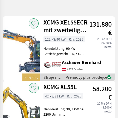
Zpřesnit
hledání
XCMG XE155ECR
131.880
Kategorie
Země
Filtry
4
mit zweiteiligem
€
Ausleger
Zobrazit
122 kS/90 kW
R. v. 2025
20 % s DPH
AKTUÁLNÍ
Obnovit
20
109.900 €
CESTA
netto
výsledků
Nennleistung: 90 kW
stavebná
Betriebsgewicht: 16, 7 t.
technika
Serienmäßige
Aschauer Bernhard
Stroje
Löffelkapazität: 0, 52 m3
Na
mit Standardlöffel Mehr
4371 Dimbach
Stavbu
Infos gerne auf Anfrage!
Stroje na
Prémiový plus prodejce
Nový stroj
Mini
Oder unter
stavbu /
Bager
XCMG XE55E
https://baumasc
58.200
XCMG
Xcmg
€
42 kS/31 kW
R. v. 2025
VYBRAT
20 % s DPH
KATEGORII
48.500 €
Nennleistung: 30, 7 kW bei
netto
2200 U/min
XCMG