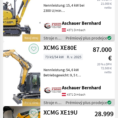
21.000 €
Nennleistung: 15, 4 kW bei
netto
2300 U/min
Betriebsgewicht: 1, 9 t
Serienmäßige
Aschauer Bernhard
Löffelkapazität: 0, 04 m3
4371 Dimbach
mit Standardschaufel
Fahrerschutzdach mit
Stroje na
Prémiový plus prodejce
Nový stroj
TOPS, ROPS und OPG
stavbu /
XCMG XE80E
87.000
XCMG
€
73 kS/54 kW
R. v. 2025
20 % s DPH
72.500 €
Nennleistung: 54, 6 kW
netto
Betriebsgewicht: 9, 5 t
Serienmäßige
Löffelkapazität: 0, 35 m3
Aschauer Bernhard
mit Standartlöffel Die in
4371 Dimbach
diesem Produkt
enthaltenen Angaben (z.B.
Stroje na
Prémiový plus prodejce
Nový stroj
technisch
stavbu /
XCMG XE19U
28.999
XCMG