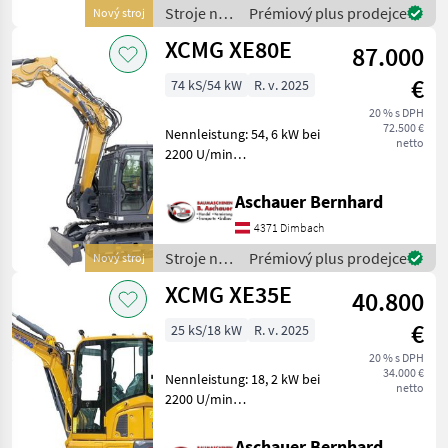
Anfrage! Die in diesem
Stroje na
Prémiový plus prodejce
Nový stroj
Produkt
stavbu /
XCMG XE80E
87.000
XCMG
€
74 kS/54 kW
R. v. 2025
20 % s DPH
72.500 €
Nennleistung: 54, 6 kW bei
netto
2200 U/min
Betriebsgewicht: 9500 kf
(2PB, Stahlketten m. Pads)
Aschauer Bernhard
Serienmäßige
4371 Dimbach
Löffelkapazität: 0, 35 m3
mit Standardlöffel
Stroje na
Prémiový plus prodejce
Nový stroj
Mehrfarbiges
stavbu /
XCMG XE35E
40.800
XCMG
€
25 kS/18 kW
R. v. 2025
20 % s DPH
34.000 €
Nennleistung: 18, 2 kW bei
netto
2200 U/min
Betriebsgewicht: 4, 2 t
Serienmäßige
Aschauer Bernhard