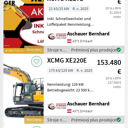
€
21 kS/15 kW
R. v. 2025
20 % s DPH
31.250 €
netto
Inkl. Schnellwechsler und
Löffelpaket Nennleistung:
15, 4 kW bei 2400 U/min
Aschauer Bernhard
Betriebsgewicht: 2780 kg
Serienmäßige
4371 Dimbach
Löffelkapazität: 0, 06 m3
Stroje na
Prémiový plus prodejce
Nový stroj
Kurzheckbagger mit
stavbu /
XCMG XE220E
153.480
XCMG
€
175 kS/129 kW
R. v. 2025
20 % s DPH
127.900 €
Nennleistung: 129 kW
netto
Betriebsgewicht: 23 500 kg.
Serienmäßige
Löffelkapazität: 1, 05 m3
Aschauer Bernhard
mit Standardschaufel Mehr
4371 Dimbach
Infos gerne auf Anfrage!
Oder auf https://bau
Stroje na
Prémiový plus prodejce
Nový stroj
stavbu /