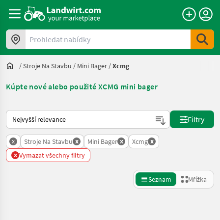
Prohledat nabídky
/
Stroje Na Stavbu
/
Mini Bager
/
Xcmg
Kúpte nové alebo použité XCMG mini bager
Takto se řadí nabídky na Landwirt.com
Filtry
x
x
x
x
Stroje Na Stavbu
Mini Bager
Xcmg
x
Vymazat všechny filtry
Seznam
Mřížka