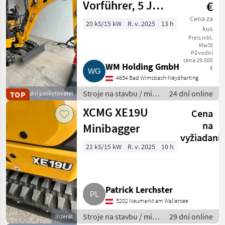
Vorführer, 5 J
€
Garantie, mit
Cena za
20 kS/15 kW
R. v. 2025
13 h
kus
Powertilt und
Preis inkl.
MwSt
HS01
Původní
cena 29.500
WM Holding GmbH
€
4654 Bad Wimsbach-Neydharting
Stroje na stavbu / mini
24 dní online
TOP
Obchodní poskytovatel
bager
XCMG XE19U
Cena
na
Minibagger
vyžiadani
21 kS/15 kW
R. v. 2025
10 h
Patrick Lerchster
5202 Neumarkt am Wallersee
Stroje na stavbu / mini
29 dní online
Inzerát