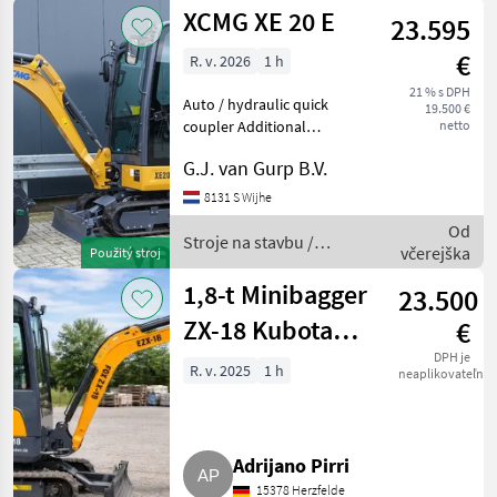
bager
XCMG XE 20 E
23.595
€
R. v. 2026
1 h
21 % s DPH
Auto / hydraulic quick
19.500 €
coupler Additional
netto
hydraulics Standard digging
G.J. van Gurp B.V.
bucket Slope hydraulic
Stroje na stavbu mini bager
8131 S Wijhe
Od
Stroje na stavbu /
včerejška
Použitý stroj
XCMG
1,8-t Minibagger
23.500
ZX-18 Kubota
€
Motor FOX ZX-18
DPH je
R. v. 2025
1 h
neaplikovateľné
Adrijano Pirri
15378 Herzfelde