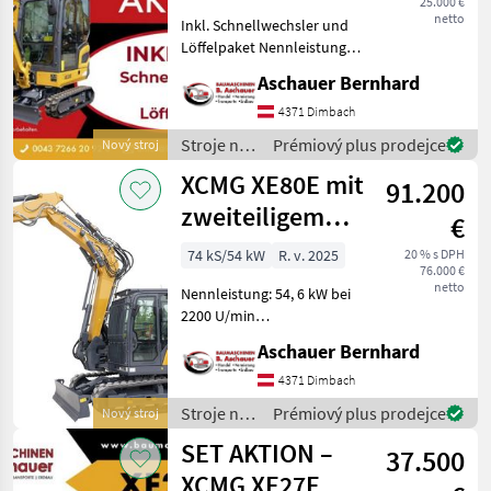
25.000 €
netto
Inkl. Schnellwechsler und
Löffelpaket Nennleistung:
11, 8 kW bei 2300 U/min
Aschauer Bernhard
Betriebsgewicht: 1, 7 t
Serienmäßige
4371 Dimbach
Löffelkapazität: 0, 04 m3
Stroje na
Prémiový plus prodejce
Nový stroj
mit Standardschaufel
stavbu /
XCMG XE80E mit
91.200
XCMG
zweiteiligem
€
Ausleger
74 kS/54 kW
R. v. 2025
20 % s DPH
76.000 €
netto
Nennleistung: 54, 6 kW bei
2200 U/min
Betriebsgewicht: 9500 kf
Aschauer Bernhard
(2PB, Stahlketten m. Pads)
Serienmäßige
4371 Dimbach
Löffelkapazität: 0, 35 m3
Stroje na
Prémiový plus prodejce
Nový stroj
mit Standardlöffel
stavbu /
SET AKTION –
Mehrfarbiges
37.500
XCMG
XCMG XE27E