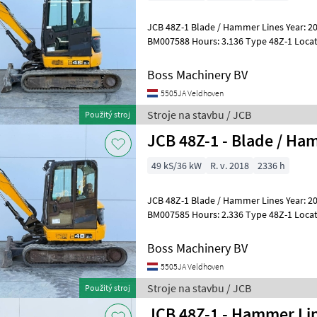
JCB 48Z-1 Blade / Hammer Lines Year: 2
BM007588 Hours: 3.136 Type 48Z-1 Location Veldhoven, Netherlands
Certificate: CE + EPA Available at Bos
Boss Machinery BV
5505JA Veldhoven
Stroje na stavbu / JCB
Použitý stroj
JCB 48Z-1 - Blade / Ha
49 kS/36 kW
R. v. 2018
2336 h
JCB 48Z-1 Blade / Hammer Lines Year: 2
BM007585 Hours: 2.336 Type 48Z-1 Location Veldhoven, Netherlands
Certificate: CE + EPA Available at Bos
Boss Machinery BV
5505JA Veldhoven
Stroje na stavbu / JCB
Použitý stroj
JCB 48Z-1 - Hammer Lin