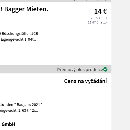
CB Bagger Mieten.
14 €
20 % s DPH
11,67 € netto
engewicht 1, 94t
Prémiový plus prodejce
Cena na vyžádání
stunden * Baujahr: 2021 *
engewicht: 1, 63 t * 2x
al GmbH