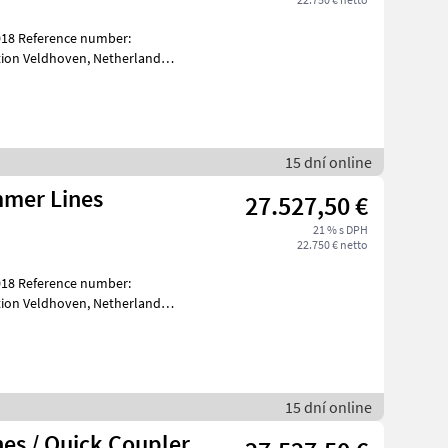
018 Reference number:
15 dní online
mmer Lines
27.527,50 €
21 % s DPH
22.750 € netto
018 Reference number:
15 dní online
es / Quick Coupler