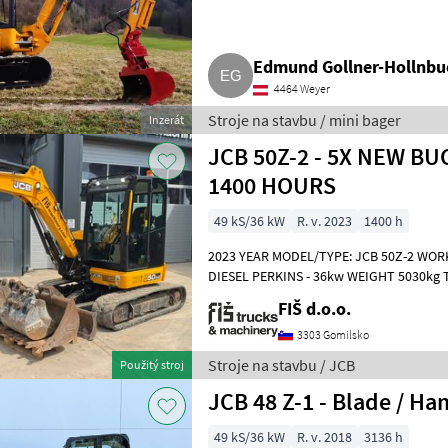
Edmund Gollner-Hollnbu
4464 Weyer
Stroje na stavbu / mini bager
Inzerát
JCB 50Z-2 - 5X NEW BUC
1400 HOURS
49 kS/36 kW
R. v. 2023
1400 h
2023 YEAR MODEL/TYPE: JCB 50Z-2 WOR
DIESEL PERKINS - 36kw WEIGHT 5030kg
AND SELECTION SPEED OF TRAVEL CLOS
FIŠ d.o.o.
3303 Gomilsko
Stroje na stavbu / JCB
Použitý stroj
JCB 48 Z-1 - Blade / H
49 kS/36 kW
R. v. 2018
3136 h