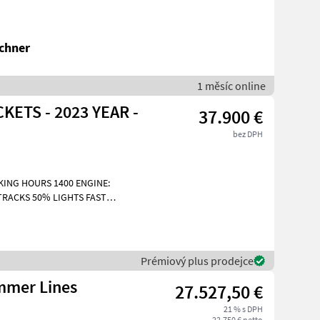
chner
1 měsíc online
KETS - 2023 YEAR -
37.900 €
bez DPH
KING HOURS 1400 ENGINE:
 TRACKS 50% LIGHTS FAST
ED HE
Prémiový plus prodejce
ammer Lines
27.527,50 €
21 % s DPH
22.750 € netto