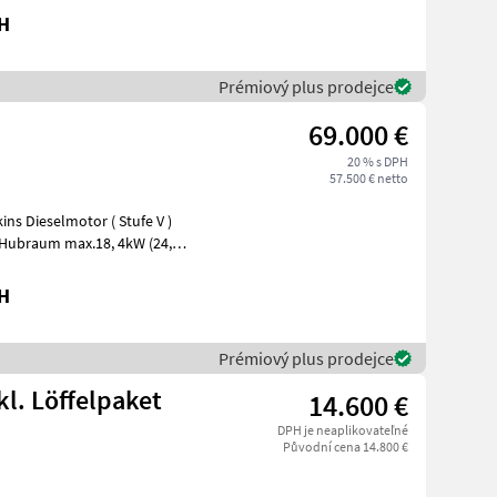
bH
Prémiový plus prodejce
69.000 €
20 % s DPH
57.500 € netto
ins Dieselmotor ( Stufe V )
bH
Prémiový plus prodejce
l. Löffelpaket
14.600 €
DPH je neaplikovateľné
Původní cena 14.800 €