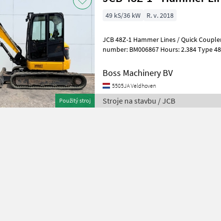
49 kS/36 kW
R. v. 2018
JCB 48Z-1 Hammer Lines / Quick Coupler
number: BM006867 Hours: 2.384 Type 48Z-1 Location Veldhoven,
Netherlands Certificate: CE Available at
Boss Machinery BV
5505JA Veldhoven
Stroje na stavbu / JCB
Použitý stroj