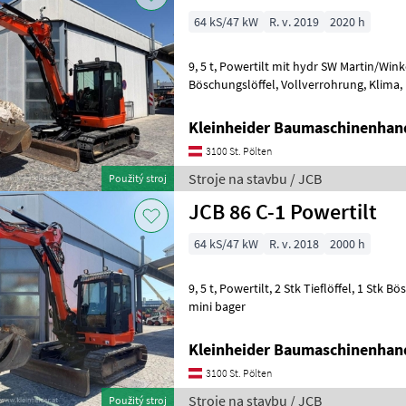
64 kS/47 kW
R. v. 2019
2020 h
9, 5 t, Powertilt mit hydr SW Martin/Winkelbauer, 2 Stk Tieflöffel, 1 Stk
Böschungslöffel, Vollverrohrung, Klima, Eisenketten mit Gummipads
Stroje na stavbu mini bag
Kleinheider Baumaschinenhan
3100 St. Pölten
Stroje na stavbu / JCB
Použitý stroj
JCB 86 C-1 Powertilt
64 kS/47 kW
R. v. 2018
2000 h
9, 5 t, Powertilt, 2 Stk Tieflöffel, 1 Stk Böschungslöffel Stroje na stavbu
mini bager
Kleinheider Baumaschinenhan
3100 St. Pölten
Stroje na stavbu / JCB
Použitý stroj