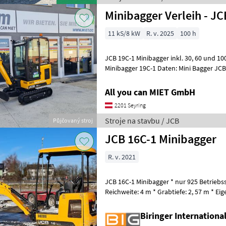
Minibagger Verleih - J
11 kS/8 kW
R. v. 2025
100 h
JCB 19C-1 Minibagger inkl. 30, 60 und 100 Böschungslöffel. JCB
Minibagger 19C-1 Daten: Mini Bagger JCB Eig
Transportbreite 1, 0m Grabtiefe 2, 81
All you can MIET GmbH
2201 Seyring
Stroje na stavbu / JCB
Půjčovaný stroj
JCB 16C-1 Minibagger
R. v. 2021
JCB 16C-1 Minibagger * nur 925 Betriebs
Reichweite: 4 m * Grabtiefe: 2, 57 m * Eig
Tieflöffel * 1x Böschungslöffel Str
Biringer Internation