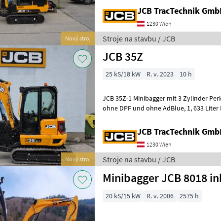
JCB TracTechnik Gm
1230 Wien
Stroje na stavbu / JCB
Nový stroj
JCB 35Z
25 kS/18 kW
R. v. 2023
10 h
JCB 35Z-1 Minibagger mit 3 Zylinder Perk
ohne DPF und ohne AdBlue, 1, 633 Liter Hubraum max.18, 4kW (24,
7PS), 3500kg Betriebsgewicht, 2 Axia
JCB TracTechnik Gm
1230 Wien
Stroje na stavbu / JCB
Nový stroj
Minibagger JCB 8018 ink
20 kS/15 kW
R. v. 2006
2575 h