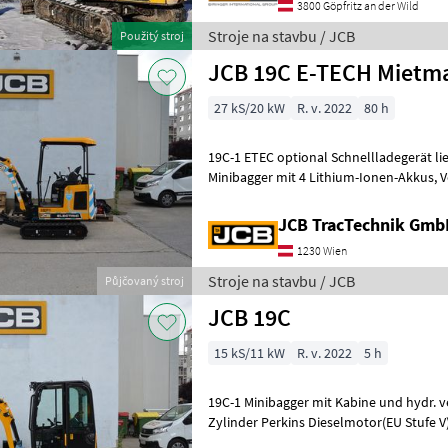
3800 Göpfritz an der Wild
Stroje na stavbu / JCB
Použitý stroj
JCB 19C E-TECH Mietm
27 kS/20 kW
R. v. 2022
80 h
19C-1 ETEC optional Schnellladegerät lieferbar 19C-1E
Minibagger mit 4 Lithium-Ionen-Akkus, Verstellbarer Unterwagen,
Axialkolbenpumpe, Elektroproportion
JCB TracTechnik Gm
1230 Wien
Stroje na stavbu / JCB
Půjčovaný stroj
JCB 19C
15 kS/11 kW
R. v. 2022
5 h
19C-1 Minibagger mit Kabine und hydr. v
Zylinder Perkins Dieselmotor(EU Stufe V), 11, 7 kW (15, 9 PS
Axialkolbenpumpe, Elektroproportiona