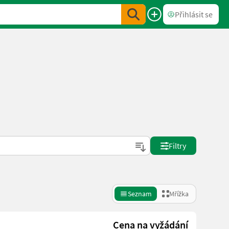
Přihlásit se
Filtry
Seznam
Mřížka
Cena na vyžádání