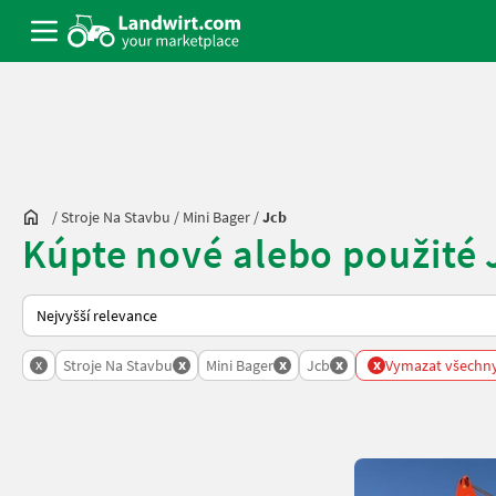
/
Stroje Na Stavbu
/
Mini Bager
/
Jcb
Kúpte nové alebo použité 
Takto se řadí nabídky na Landwirt.com
x
x
x
x
x
Stroje Na Stavbu
Mini Bager
Jcb
Vymazat všechny 