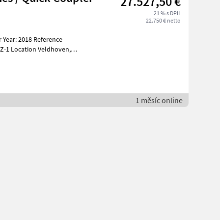
27.527,50 €
21 % s DPH
22.750 € netto
 Year: 2018 Reference
 B
1 měsíc online