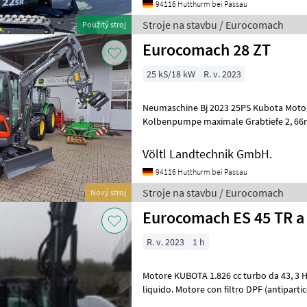
94116 Hutthurm bei Passau
Stroje na stavbu / Eurocomach
Použitý stroj
Eurocomach 28 ZT
25 kS/18 kW
R. v. 2023
Neumaschine Bj 2023 25PS Kubota Motor 115 l/min Loadsensing
Kolbenpumpe maximale Grabtiefe 2, 6
Außenbreite 2, 55 (280mm Gummikette) 
Völtl Landtechnik GmbH.
94116 Hutthurm bei Passau
Stroje na stavbu / Eurocomach
Nový stroj
Eurocomach ES 45 TR a b
R. v. 2023
1 h
Motore KUBOTA 1.826 cc turbo da 43, 3 H
liquido. Motore con filtro DPF (antiparticolato) a norma Stage 5 - Tier 4
Final. Sistema di raffredd