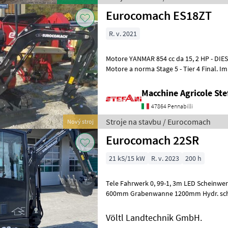
Eurocomach ES18ZT
R. v. 2021
Motore YANMAR 854 cc da 15, 2 HP - DIES
Motore a norma Stage 5 - Tier 4 Final. I
aperto. Pompa idraulica a portata var
Macchine Agricole Ste
47864 Pennabilli
Stroje na stavbu / Eurocomach
Nový stroj
Eurocomach 22SR
21 kS/15 kW
R. v. 2023
200 h
Tele Fahrwerk 0, 99-1, 3m LED Scheinwer
600mm Grabenwanne 1200mm Hydr. schwenkbar ,
vorbereitet, einfache Nachrüstung 
Völtl Landtechnik GmbH.