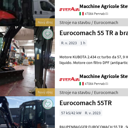
Macchine Agricole Ste
47864 Pennabilli
Stroje na stavbu / Eurocomach
Nový stroj
Euroco
R. v. 2023
1 h
Motore KUBOTA 2.434 cc turbo da 57, 9 H
liquido. Motore con filtro DPF (antiparticolato) a norma Stage 5 - Tier 4
Final. Sistema di raffred
Macchine Agricole Ste
47864 Pennabilli
Stroje na stavbu / Eurocomach
Nový stroj
Eurocomach 55TR
57 kS/42 kW
R. v. 2023
RAUPENBAGGER EUROCOMACH 55 TR , SCHWENKARM UND