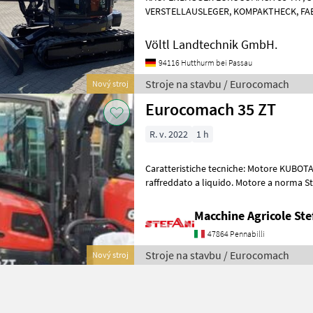
VERSTELLAUSLEGER, KOMPAKTHECK, FABRIKNEU versehen mit: -
KUBOTA V2403-CR-T Turbo Stage V - TIER 
Völtl Landtechnik GmbH.
94116 Hutthurm bei Passau
Stroje na stavbu / Eurocomach
Nový stroj
Eurocomach 35 ZT
R. v. 2022
1 h
Caratteristiche tecniche: Motore KUBOTA 
raffreddato a liquido. Motore a norma Sta
idraulico Load Sensing co
Macchine Agricole Ste
47864 Pennabilli
Stroje na stavbu / Eurocomach
Nový stroj