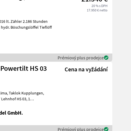
20 % s DPH
17.950 € netto
1.750 KG 11, 2 KW Schnellwechsler MS 01 hydr. Böschungslöffel Tieflöff
H
Prémiový plus prodejce
Powertilt HS 03
Cena na vyžádání
 Lehnhof HS 03, 1
del GmbH.
Prémiový plus prodejce