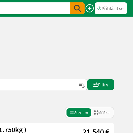
Přihlásit se
Filtry
Seznam
Mřížka
1.750kg )
21.540 €