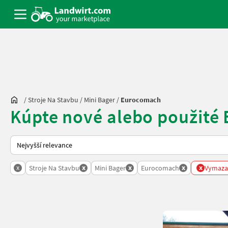
/
Stroje Na Stavbu
/
Mini Bager
/
Eurocomach
Kúpte nové alebo použité
Takto se řadí nabídky na Landwirt.com
x
x
x
x
x
Stroje Na Stavbu
Mini Bager
Eurocomach
Vymazat