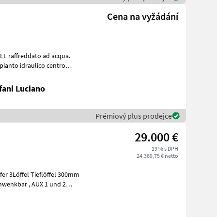
Cena na vyžádání
EL raffreddato ad acqua.
mpianto idraulico centro
fani Luciano
Prémiový plus prodejce
29.000 €
19 % s DPH
24.369,75 € netto
fer 3Löffel Tieflöffel 300mm
 AUX 1 und 2
von H