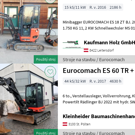
15 kS/11 kW
R. v. 2016
2186 h
Minibagger EUROCOMACH ES 18 ZT BJ. 2016 lt. Zähler 2.186 Stunden
Kaufmann Holz Gmb
8422 Leitersdorf
Stroje na stavbu / Eurocomach
Použitý stroj
Eurocomach ES 60 TR + 
44 kS/32 kW
R. v. 2017
4630 h
6 to., Verstellausleger, Vollverrohrung, Klima, Taklok Kupplungen,
Powertilt Rädlinger BJ 2022 mit hydr. SW
Böschungslöffel, 2 Tieflöffel Stroje na
Kleinheider Baumaschinenhan
3100 St. Pölten
Stroje na stavbu / Eurocomach
Použitý stroj