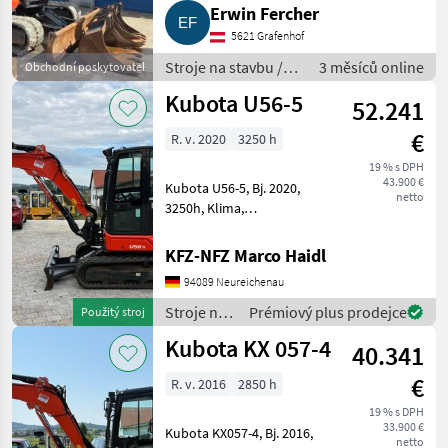
Erwin Fercher
5621 Grafenhof
Stroje na stavbu /
3 měsíců online
Obchodní poskytovatel
mini bager
Kubota U56-5
52.241
€
R. v. 2020
3250 h
19 % s DPH
43.900 €
Kubota U56-5, Bj. 2020,
netto
3250h, Klima,
Kombihydraulik, Powertilt
mit HS03,
KFZ-NFZ Marco Haidl
Grabenräumlöffel, Ketten
94089 Neureichenau
90% Stroje na stavbu mini
bager
Stroje na
Prémiový plus prodejce
Použitý stroj
stavbu /
Kubota KX 057-4
40.341
Kubota
€
R. v. 2016
2850 h
19 % s DPH
33.900 €
Kubota KX057-4, Bj. 2016,
netto