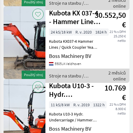
2 měsíců
Použitý stroj
Stroje na stavbu /
Certificate: CE Availab
online
Kubota
Kubota KX 037-4
30.552,50
- Hammer Lines /
€
Quick Coupler
24 kS/18 kW
R. v. 2020
1824 h
21 % s DPH
25.250 €
netto
Kubota KX037-4 Hammer
Lines / Quick Coupler Year:
2020 Reference number:
Boss Machinery BV
BM007581 Hours: 1.824
5505JA Veldhoven
Type KX037-4 Location
Veldhoven, Netherlands
2 měsíců
Použitý stroj
Stroje na stavbu /
Certificate: CE Availab
online
Kubota
Kubota U10-3 -
10.769
Hydr.
€
Undercarriage /
11 kS/8 kW
R. v. 2019
1322 h
21 % s DPH
8.900 €
Hammer Lines
netto
Kubota U10-3 Hydr.
Undercarriage / Hammer
Lines Year: 2019 Reference
Boss Machinery BV
number: BM007560 Hours: