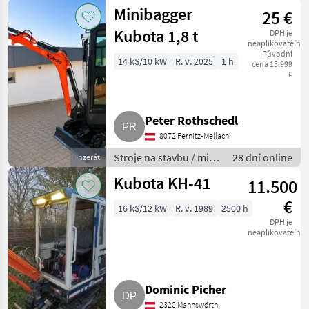
bager
Minibagger
25 €
Kubota 1,8 t
DPH je
neaplikovateľné
Původní
14 kS/10 kW
R. v. 2025
1 h
cena 15.999
€
Peter Rothschedl
8072 Fernitz-Mellach
Stroje na stavbu / mini
28 dní online
Inzerát
bager
Kubota KH-41
11.500
€
16 kS/12 kW
R. v. 1989
2500 h
DPH je
neaplikovateľné
Dominic Picher
2320 Mannswörth