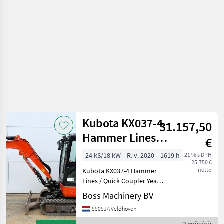
Kubota
Kubota KX037-4 -
31.157,50
Hammer Lines /
€
Quick Coupler
24 kS/18 kW
R. v. 2020
1619 h
21 % s DPH
25.750 €
netto
Kubota KX037-4 Hammer
Lines / Quick Coupler Year:
2020 Reference number:
Boss Machinery BV
BM007582 Hours: 1.619
5505JA Veldhoven
Type KX037-4 Location
Veldhoven, Netherlands