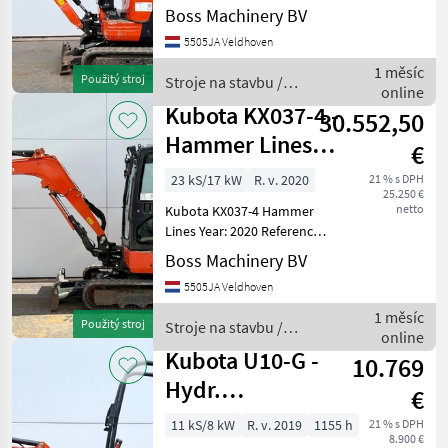
Lines Year: 2019 Reference
Boss Machinery BV
number: BM006877 Hours:
5505JA Veldhoven
1.173 Type U10-3 Location
Veldhoven, Netherlands
1 měsíc
Použitý stroj
Stroje na stavbu /
Certificate: CE Avail
online
Kubota
Kubota KX037-4 -
30.552,50
Hammer Lines /
€
Quick Coupler
23 kS/17 kW
R. v. 2020
21 % s DPH
25.250 €
netto
Kubota KX037-4 Hammer
Lines Year: 2020 Reference
number: BM006886 Hours:
Boss Machinery BV
2.002 Type KX037 Location
5505JA Veldhoven
Veldhoven, Netherlands
Certificate: CE Available at
1 měsíc
Použitý stroj
Stroje na stavbu /
Boss Machine
online
Kubota
Kubota U10-G -
10.769
Hydr.
€
Undercarriage /
11 kS/8 kW
R. v. 2019
1155 h
21 % s DPH
8.900 €
Hammer Lines