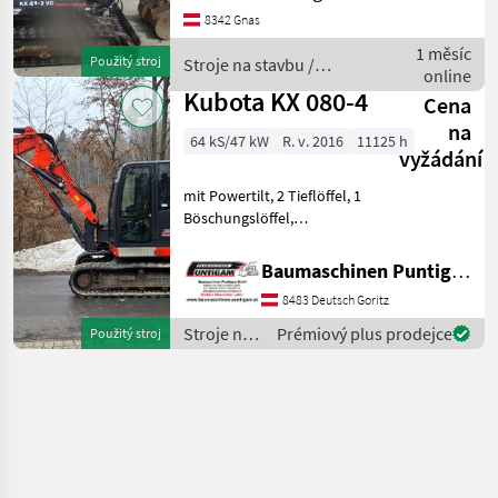
Sonderausstattung: 3.
8342 Gnas
Ventil, Arbeitsscheinwerfer
hinten, Arbeitsscheinwerfer
1 měsíc
Použitý stroj
Stroje na stavbu /
vorn, Heizung
online
Kubota
Kubota KX 080-4
Cena
na
64 kS/47 kW
R. v. 2016
11125 h
vyžádání
mit Powertilt, 2 Tieflöffel, 1
Böschungslöffel,
Verstellausleger,
Referenznummer: 17476
Baumaschinen Puntigam GmbH
Baumaschinen Puntigam
8483 Deutsch Goritz
GmbH Unser Spezialgebiet:
Ankauf - Verkauf - Vermiet
Stroje na
Prémiový plus prodejce
Použitý stroj
stavbu /
Kubota