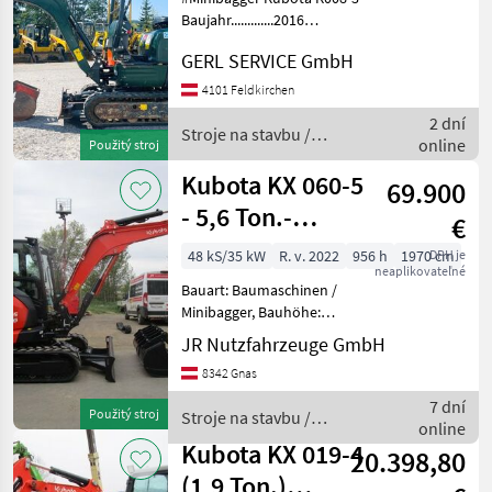
Baujahr.............2016
MARKETPLACE
S/N.................28476
GERL SERVICE GmbH
Nabídky
Stundenzähler.......1230
Marketplace
Inzeráty
prodejců
Motor...............7, 4 kW, 3 Zyl.
4101 Feldkirchen
Kubota Gewicht.........
2 dní
Stroje na stavbu /
online
Použitý stroj
Kubota
Kubota KX 060-5
69.900
- 5,6 Ton.-
€
Powertilt +
48 kS/35 kW
R. v. 2022
956 h
1970 cm
DPH je
neaplikovateľné
hydraul. Schnel
Bauart: Baumaschinen /
Minibagger, Bauhöhe:
2550mm, Anbaugeräte:
JR Nutzfahrzeuge GmbH
Schnellwechsler, Löffel,
8342 Gnas
Sonderausstattung: 3.
Ventil, 4. Ventil,
7 dní
Použitý stroj
Stroje na stavbu /
Arbeitsscheinwerfer hinten,
online
Kubota
Arbei
Kubota KX 019-4
20.398,80
(1,9 Ton.)