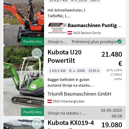
10 kS/7 kW
R. v. 2019
690 h
mit Schnellwechsler, 1
Tieflöffel, 1
Böschungslöffel,
Baumaschinen Puntigam GmbH
verstellbares Laufwerk 75 -
100 cm Referenznummer:
8483 Deutsch Goritz
17299 Baumaschinen
Stroje na
Prémiový plus prodejce
Použitý stroj
Puntigam GmbH Unser
stavbu /
Kubota U20
Spezialgebiet: A
21.480
Kubota
Powertilt
€
1 kS/1 kW
R. v. 2009
3155 h
20 % s DPH
17.900 €
netto
Bagger befindet in guten
zustand Stroje na stavbu
mini bager
Triumfi Baumaschinen GmbH
5500 Mitterberghütten
16-05-2025
Použitý stroj
Stroje na stavbu /
06:58
Kubota
Kubota KX019-4
19.080