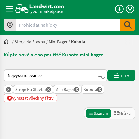
Prohledat nabídky
/
Stroje Na Stavbu
/
Mini Bager
/
Kubota
Kúpte nové alebo použité Kubota mini bager
Takto se řadí nabídky na Landwirt.com
Filtry
x
x
x
x
Stroje Na Stavbu
Mini Bager
Kubota
x
Vymazat všechny filtry
Seznam
Mřížka