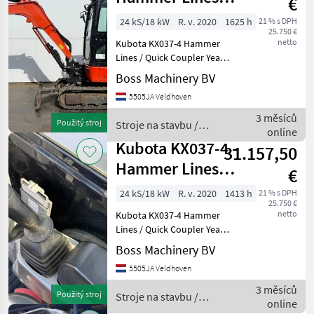
€
Quick Coupler
24 kS/18 kW
R. v. 2020
1625 h
21 % s DPH
25.750 €
netto
Kubota KX037-4 Hammer
Lines / Quick Coupler Year:
2020 Reference number:
Boss Machinery BV
BM007575 Hours: 1.625
5505JA Veldhoven
Type KX037-4 Location
Veldhoven, Netherlands
3 měsíců
Použitý stroj
Stroje na stavbu /
Certificate: CE Availab
online
Kubota
Kubota KX037-4 -
31.157,50
Hammer Lines /
€
Quick Coupler
24 kS/18 kW
R. v. 2020
1413 h
21 % s DPH
25.750 €
netto
Kubota KX037-4 Hammer
Lines / Quick Coupler Year:
2020 Reference number:
Boss Machinery BV
BM007579 Hours: 1.413
5505JA Veldhoven
Type KX037-4 Location
Veldhoven, Netherlands
3 měsíců
Použitý stroj
Stroje na stavbu /
Certificate: CE Availab
online
Kubota