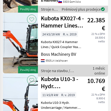
5545kg QUICK HITCH
3303 Gomilsko
TRACKS 40% LIGHTS
Stroje na
Prémiový plus prodejce
Použitý stroj
CLOSED HEATED CAB FAST
stavbu /
Kubota KX027-4 -
AND SLOW TR
22.385
Kubota
Hammer Lines /
€
Quick Coupler
24 kS/18 kW
R. v. 2019
21 % s DPH
18.500 €
netto
Kubota KX027-4 Hammer
Lines / Quick Coupler Year:
2019 Reference number:
Boss Machinery BV
BM006881 Hours: 2.580
5505JA Veldhoven
Type KX027-4 Location
Veldhoven, Netherlands
1 měsíc
Použitý stroj
Stroje na stavbu /
Certificate: CE Availab
online
Kubota
Kubota U10-3 -
10.769
Hydr.
€
Undercarriage /
11 kS/8 kW
R. v. 2019
21 % s DPH
8.900 €
Hammer Lines
netto
Kubota U10-3 Hydr.
Undercarriage / Hammer