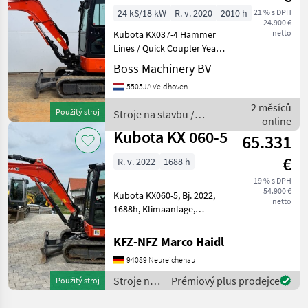
Quick Coupler
24 kS/18 kW
R. v. 2020
2010 h
21 % s DPH
24.900 €
netto
Kubota KX037-4 Hammer
Lines / Quick Coupler Year:
2020 Reference number:
Boss Machinery BV
BM007573 Hours: 2.010
5505JA Veldhoven
Make an offer Get in touch
WhatsApp Common Type
2 měsíců
Použitý stroj
Stroje na stavbu /
KX037-4 Location Veld
online
Kubota
Kubota KX 060-5
65.331
€
R. v. 2022
1688 h
19 % s DPH
54.900 €
Kubota KX060-5, Bj. 2022,
netto
1688h, Klimaanlage,
Powertilt mit HS03,
Kombihydraulik mit 2x
KFZ-NFZ Marco Haidl
Proportional Steuerung,
94089 Neureichenau
Betankungspumpe,
Servicegepflegt Stroje na
Stroje na
Prémiový plus prodejce
Použitý stroj
stavbu mi
stavbu /