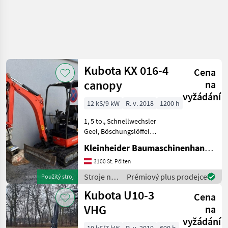
Kubota KX 016-4
Cena
canopy
na
vyžádání
12 kS/9 kW
R. v. 2018
1200 h
1, 5 to., Schnellwechsler
Geel, Böschungslöffel
hydraulisch 1000 mm,
Kleinheider Baumaschinenhandel GmbH.
Überrollbügel, Schutzdach
Stroje na stavbu mini bager
3100 St. Pölten
Stroje na
Prémiový plus prodejce
Použitý stroj
stavbu /
Kubota U10-3
Cena
Kubota
VHG
na
vyžádání