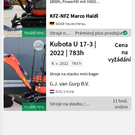
2850h, Powertilt mit HS03,
Grabenräumlöffel,
Kombihydraulik mit 2x
KFZ-NFZ Marco Haidl
Proportional-Steuerung
94089 Neureichenau
auch günstige Zustellung
möglich Stroje na stavb
Stroje na
Prémiový plus prodejce
Použitý stroj
stavbu /
Kubota U 17-3 |
Cena
Kubota
2022 | 783h
na
vyžádání
R. v. 2022
783 h
Stroje na stavbu mini bager
G.J. van Gurp B.V.
8131 S Wijhe
11 hod.
Stroje na stavbu /
online
Použitý stroj
Kubota