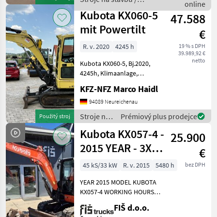
Certificate: CE Availa
online
Kubota
Kubota KX060-5
47.588
mit Powertilt
€
R. v. 2020
4245 h
19 % s DPH
39.989,92 €
netto
Kubota KX060-5, Bj.2020,
4245h, Klimaanlage,
Powertilt mit MS03,
KFZ-NFZ Marco Haidl
Grabenräumlöffel,
Kombihydraulik mit 2x
94089 Neureichenau
Proportional-Steuerung
Stroje na
Prémiový plus prodejce
Použitý stroj
auch günstige Zustellung
stavbu /
Kubota KX057-4 -
möglich Str
25.900
Kubota
2015 YEAR - 3X
€
BUCKETS - 5480
45 kS/33 kW
R. v. 2015
5480 h
bez DPH
HOURS
YEAR 2015 MODEL KUBOTA
KX057-4 WORKING HOURS
5480 ENGINE DIESEL
FIŠ d.o.o.
KUBOTA 33.8kw WEIGHT