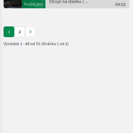
Stroje na stavbu /
04:02
Použitý stroj
Kubota
1
2
Výsledek
1
-
48
od
53
(Stránka 1 od 2)