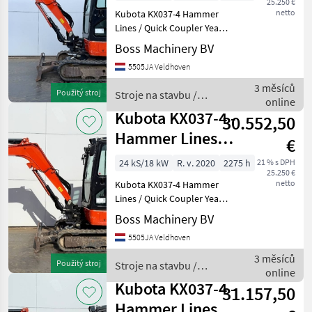
25.250 €
netto
Kubota KX037-4 Hammer
Lines / Quick Coupler Year:
2020 Reference number:
Boss Machinery BV
BM007572 Hours: 2.490
5505JA Veldhoven
Type KX037-4 Location
Veldhoven, Netherlands
3 měsíců
Použitý stroj
Stroje na stavbu /
Certificate: CE Availab
online
Kubota
Kubota KX037-4 -
30.552,50
Hammer Lines /
€
Quick Coupler
24 kS/18 kW
R. v. 2020
2275 h
21 % s DPH
25.250 €
netto
Kubota KX037-4 Hammer
Lines / Quick Coupler Year:
2020 Reference number:
Boss Machinery BV
BM007578 Hours: 2.275
5505JA Veldhoven
Type KX037-4 Location
Veldhoven, Netherlands
3 měsíců
Použitý stroj
Stroje na stavbu /
Certificate: CE Availab
online
Kubota
Kubota KX037-4 -
31.157,50
Hammer Lines /