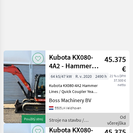
Kubota KX080-
45.375
4A2 - Hammer
€
Lines / Quick
64 kS/47 kW
R. v. 2020
2490 h
21 % s DPH
37.500 €
Coupler
netto
Kubota KX080-4A2 Hammer
Lines / Quick Coupler Year:
2020 Reference number:
Boss Machinery BV
BM007591 Hours: 2.490
5505JA Veldhoven
Type KX080-4A2 Location
Veldhoven, Netherlands
Od
Použitý stroj
Stroje na stavbu /
Certificate: CE + EP
včerejška
Kubota
Kubota KX080-
45.375