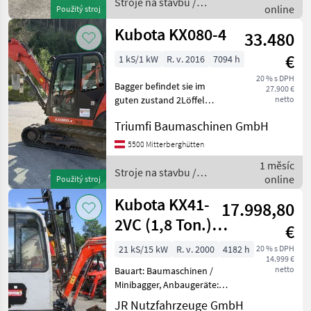
Stroje na stavbu /
online
Použitý stroj
Kubota
Kubota KX080-4
33.480
€
1 kS/1 kW
R. v. 2016
7094 h
20 % s DPH
Bagger befindet sie im
27.900 €
guten zustand 2Löffel
netto
Eintausch möglich Stroje na
Triumfi Baumaschinen GmbH
stavbu mini bager
5500 Mitterberghütten
1 měsíc
Stroje na stavbu /
online
Použitý stroj
Kubota
Kubota KX41-
17.998,80
2VC (1,8 Ton.)
€
mit POWERTILT
21 kS/15 kW
R. v. 2000
4182 h
20 % s DPH
14.999 €
+ Schnellwechs
netto
Bauart: Baumaschinen /
Minibagger, Anbaugeräte:
Schnellwechsler, Löffel,
JR Nutzfahrzeuge GmbH