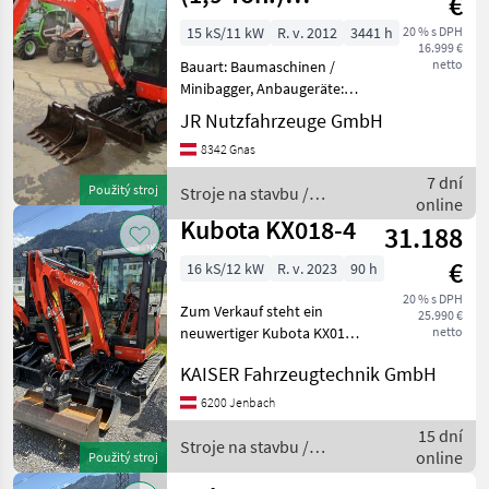
€
mechan.
15 kS/11 kW
R. v. 2012
3441 h
20 % s DPH
16.999 €
Schnellwechsler
netto
Bauart: Baumaschinen /
+ Lö
Minibagger, Anbaugeräte:
Schnellwechsler, Löffel,
JR Nutzfahrzeuge GmbH
Sonderausstattung: 3.
8342 Gnas
Ventil, Heizung, Vollkabine,
Beschreibung: Minibagger
7 dní
Použitý stroj
Stroje na stavbu /
KUBOTA KX019-4
online
Kubota
Kubota KX018-4
31.188
€
16 kS/12 kW
R. v. 2023
90 h
20 % s DPH
Zum Verkauf steht ein
25.990 €
neuwertiger Kubota KX018-
netto
4 Drehmotor mit hydr.
KAISER Fahrzeugtechnik GmbH
Schnellwechsler SW010 €
3.580, - Tieflöffel 400 mm
6200 Jenbach
SW010 € 575, - Tieflöffel 6
15 dní
Stroje na stavbu /
online
Použitý stroj
Kubota