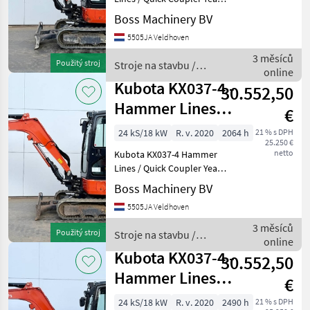
2020 Reference number:
Boss Machinery BV
BM007576 Hours: 2.648
5505JA Veldhoven
Type KX037-4 Location
Veldhoven, Netherlands
3 měsíců
Použitý stroj
Stroje na stavbu /
Certificate: CE Availab
online
Kubota
Kubota KX037-4 -
30.552,50
Hammer Lines /
€
Quick Coupler
24 kS/18 kW
R. v. 2020
2064 h
21 % s DPH
25.250 €
netto
Kubota KX037-4 Hammer
Lines / Quick Coupler Year:
2020 Reference number:
Boss Machinery BV
BM007577 Hours: 2.064
5505JA Veldhoven
Type KX037-4 Location
Veldhoven, Netherlands
3 měsíců
Použitý stroj
Stroje na stavbu /
Certificate: CE Availab
online
Kubota
Kubota KX037-4 -
30.552,50
Hammer Lines /
€
Quick Coupler
24 kS/18 kW
R. v. 2020
2490 h
21 % s DPH