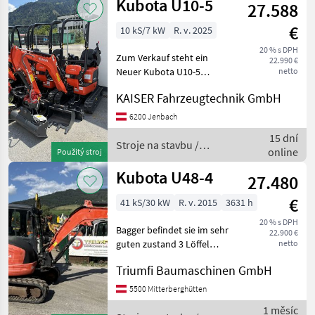
Kubota U10-5
27.588
€
10 kS/7 kW
R. v. 2025
20 % s DPH
Zum Verkauf steht ein
22.990 €
Neuer Kubota U10-5
netto
Schnellwechsler mech.
KAISER Fahrzeugtechnik GmbH
SW010 € 1.300, - Tieflöffel
300 mm € 500, - Tieflöffel
6200 Jenbach
500 mm € 595, -
15 dní
Schwenklöffel hydr. 800
Stroje na stavbu /
online
Použitý stroj
mm €
Kubota
Kubota U48-4
27.480
€
41 kS/30 kW
R. v. 2015
3631 h
20 % s DPH
Bagger befindet sie im sehr
22.900 €
guten zustand 3 Löffel
netto
Stroje na stavbu mini bager
Triumfi Baumaschinen GmbH
5500 Mitterberghütten
1 měsíc