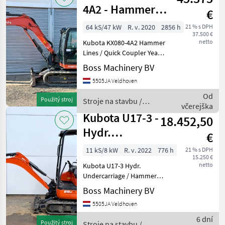
4A2 - Hammer
€
Lines / Quick
64 kS/47 kW
R. v. 2020
2856 h
21 % s DPH
37.500 €
Coupler
netto
Kubota KX080-4A2 Hammer
Lines / Quick Coupler Year:
2020 Reference number:
Boss Machinery BV
BM007593 Hours: 2.856
5505JA Veldhoven
Type KX080-4A2 Location
Veldhoven, Netherlands
Od
Použitý stroj
Stroje na stavbu /
Certificate: CE + EP
včerejška
Kubota
Kubota U17-3 -
18.452,50
Hydr.
€
Undercarriage /
11 kS/8 kW
R. v. 2022
776 h
21 % s DPH
15.250 €
Hammer Lines
netto
Kubota U17-3 Hydr.
Undercarriage / Hammer
Lines Year: 2022 Reference
Boss Machinery BV
number: BM007563 Hours:
5505JA Veldhoven
776 Type U17-3 Location
Veldhoven, Netherlands
6 dní
Použitý stroj
Stroje na stavbu /