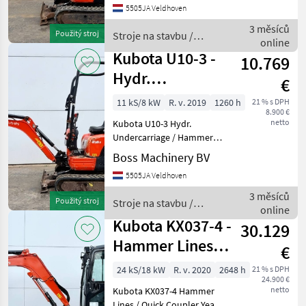
5505JA Veldhoven
1.322 Type U10-3 Location
Veldhoven, Netherlands
3 měsíců
Použitý stroj
Stroje na stavbu /
Certificate: CE Avail
online
Kubota
Kubota U10-3 -
10.769
Hydr.
€
Undercarriage /
11 kS/8 kW
R. v. 2019
1260 h
21 % s DPH
8.900 €
Hammer Lines
netto
Kubota U10-3 Hydr.
Undercarriage / Hammer
Lines Year: 2019 Reference
Boss Machinery BV
number: BM007559 Hours:
5505JA Veldhoven
1.260 Type U10-3 Location
Veldhoven, Netherlands
3 měsíců
Použitý stroj
Stroje na stavbu /
Certificate: CE Avail
online
Kubota
Kubota KX037-4 -
30.129
Hammer Lines /
€
Quick Coupler
24 kS/18 kW
R. v. 2020
2648 h
21 % s DPH
24.900 €
netto
Kubota KX037-4 Hammer
Lines / Quick Coupler Year: