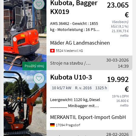
Kubota, Bagger
23.065
KX019
€
Všeobecný
AMS 36462 - Gewicht : 1855
kľúč (8,1 %)
kg - Motorleistung : 16 PS
21.336,73 €
Diesel - Breite : 99-130 cm
netto
verstellbar - Grabtiefe : 2.58
Mäder AG Landmaschinen
m - Farbe : orange -
5524 Niederwil AG
Getriebe : Hydrostat 2 St
30-03-2026
Stroje na stavbu /
14:39
Použitý stroj
Kubota
Kubota U10-3
19.992
€
10 kS/7 kW
R. v. 2016
1325 h
19 % s DPH
Leergewicht: 1120 kg, Diesel
16.800 €
________ Minibagger mit
netto
Schiebeschild Stroje na
MERKANTIL Export-Import GmbH
stavbu mini bager
17094 Pragsdorf
28-02-2026