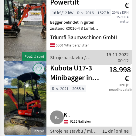
Powertilt
€
16 kS/12 kW
R. v. 2016
1527 h
20 % s DPH
15.900 €
netto
Bagger befindet in guten
zustand KX016-4 3 Löffel
Stroje na stavbu mini bager
Triumfi Baumaschinen GmbH
5500 Mitterberghütten
19-11-2022
Použitý stroj
Stroje na stavbu /
00:12
Kubota
Kubota U17-3
18.998
Minibagger inkl.
€
Löffelpaket
DPH je
R. v. 2021
2065 h
neaplikovateľné
K .
9132 Gallizien
Stroje na stavbu / mini
11 dní online
Inzerát