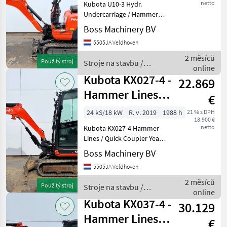
netto
Kubota U10-3 Hydr.
Undercarriage / Hammer
Lines Year: 2019 Reference
Boss Machinery BV
number: BM007558 Hours:
5505JA Veldhoven
1.155 Type U10-3 Location
Veldhoven, Netherlands
2 měsíců
Použitý stroj
Stroje na stavbu /
Certificate: CE Avail
online
Kubota
Kubota KX027-4 -
22.869
Hammer Lines /
€
Quick Coupler
24 kS/18 kW
R. v. 2019
1988 h
21 % s DPH
18.900 €
netto
Kubota KX027-4 Hammer
Lines / Quick Coupler Year:
2019 Reference number:
Boss Machinery BV
BM007566 Hours: 1.988
5505JA Veldhoven
Type KX027-4 Location
Veldhoven, Netherlands
2 měsíců
Použitý stroj
Stroje na stavbu /
Certificate: CE Availab
online
Kubota
Kubota KX037-4 -
30.129
Hammer Lines /
€