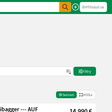
Přihlásit se
Filtry
Seznam
Mřížka
ibagger --- AUF
14.990 €