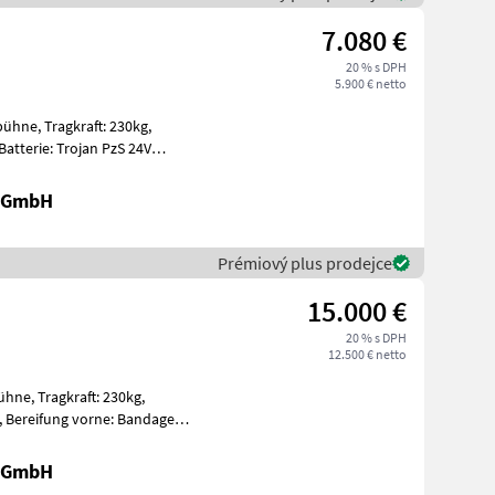
7.080 €
20 % s DPH
5.900 € netto
t: 230kg,
gen Ein
r GmbH
Prémiový plus prodejce
15.000 €
20 % s DPH
12.500 € netto
: 230kg,
nda
r GmbH