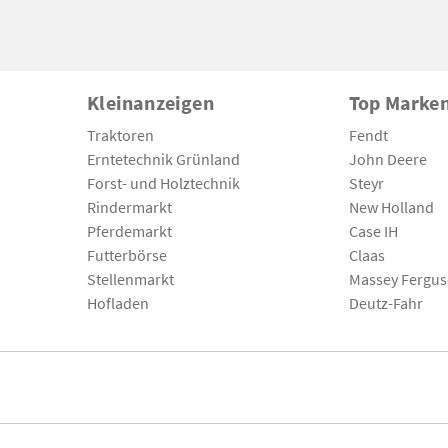
Kleinanzeigen
Top Marke
Traktoren
Fendt
Erntetechnik Grünland
John Deere
Forst- und Holztechnik
Steyr
Rindermarkt
New Holland
Pferdemarkt
Case IH
Futterbörse
Claas
Stellenmarkt
Massey Fergu
Hofladen
Deutz-Fahr