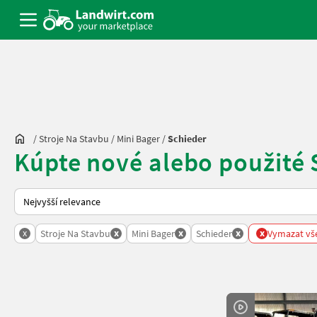
/
Stroje Na Stavbu
/
Mini Bager
/
Schieder
Kúpte nové alebo použité 
Takto se řadí nabídky na Landwirt.com
x
x
x
x
x
Stroje Na Stavbu
Mini Bager
Schieder
Vymazat vše