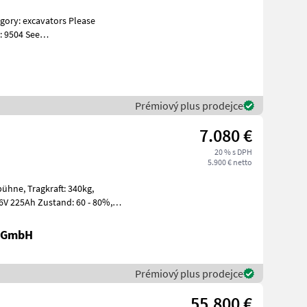
: 9504 See
s Specificati
Prémiový plus prodejce
7.080 €
20 % s DPH
5.900 € netto
t: 340kg,
r GmbH
Prémiový plus prodejce
55.800 €