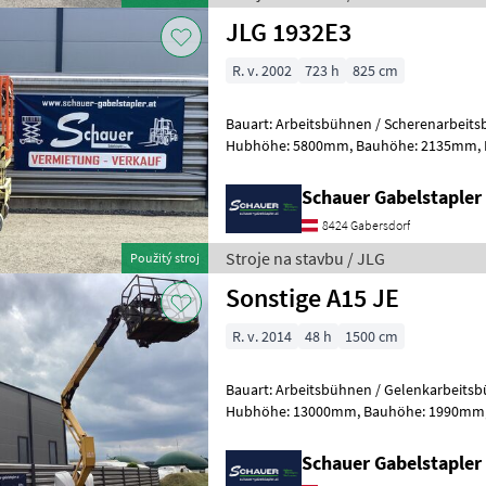
JLG 1932E3
R. v. 2002
723 h
825 cm
Bauart: Arbeitsbühnen / Scherenarbeitsbühne, Tragkraf
Hubhöhe: 5800mm, Bauhöhe: 2135mm, Batterie: Trojan PzS 24V
Zustand: Neu, Bereifung vorne: Banda
Schauer Gabelstaple
8424 Gabersdorf
Stroje na stavbu / JLG
Použitý stroj
Sonstige A15 JE
R. v. 2014
48 h
1500 cm
Bauart: Arbeitsbühnen / Gelenkarbeitsbühne, Tragkraft
Hubhöhe: 13000mm, Bauhöhe: 1990mm, Bereifung vorne: Bandagen
Einfach 60 - 80% , Bereifung hinten: Ba
Schauer Gabelstaple