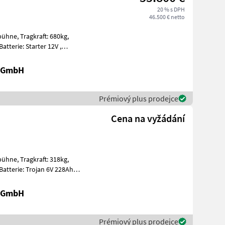
20 % s DPH
46.500 € netto
t: 680kg,
t, Edelstahl
r GmbH
Prémiový plus prodejce
Cena na vyžádání
t: 318kg,
ummi E
r GmbH
Prémiový plus prodejce