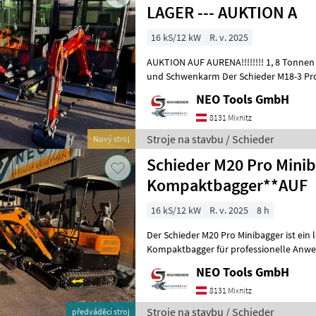
LAGER --- AUKTION A
16 kS/12 kW
R. v. 2025
AUKTION AUF AURENA!!!!!!!! 1, 8 Tonnen Kompaktbagger mit Kubota
und Schwenkarm Der Schieder M18-3 Pro 
leistungsstarker 1, 8-Tonnen-Kompaktb
NEO Tools GmbH
8131 Mixnitz
Stroje na stavbu / Schieder
Nový stroj
Schieder M20 Pro Minib
Kompaktbagger**AUF
16 kS/12 kW
R. v. 2025
8 h
Der Schieder M20 Pro Minibagger ist ein 
Kompaktbagger für professionelle Anwendungen
Landschaftsbau sowie in der Landwi
NEO Tools GmbH
8131 Mixnitz
Stroje na stavbu / Schieder
předváděcí stroj