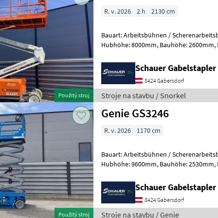
R. v. 2026
2 h
2130 cm
Bauart: Arbeitsbühnen / Scherenarbeitsbühne, Tragkraf
Hubhöhe: 8000mm, Bauhöhe: 2600mm, Batterie: Starter 12V ,
Sonderausstattung: CE Zertifika
Schauer Gabelstaple
8424 Gabersdorf
Stroje na stavbu / Snorkel
Použitý stroj
Genie GS3246
R. v. 2026
1170 cm
Bauart: Arbeitsbühnen / Scherenarbeitsbühne, Tragkraf
Hubhöhe: 9600mm, Bauhöhe: 2530mm, Batterie: Trojan 6V 228Ah
Zustand: Neu, Bereifung vorne: Vollg
Schauer Gabelstaple
8424 Gabersdorf
Stroje na stavbu / Genie
Použitý stroj