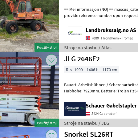
== Mer informasjon (NO) == mascus_category: excavators Please
provide reference number upon request
en.landbrukssalg.no/9504 for more image
Landbrukssalg.no AS
7080 H Trondheim – Tromsø
Stroje na stavbu / Atlas
Použitý stroj
JLG 2646E2
R. v. 1999
1406 h
1170 cm
Bauart: Arbeitsbühnen / Scherenarbeitsbühne, Tragkraf
Hubhöhe: 7920mm, Batterie: Trojan PzS 6V 225Ah Zustand: 60 - 80%,
Bereifung vorne: Vollgummi Einfach 8
Schauer Gabelstaple
8424 Gabersdorf
Stroje na stavbu / JLG
Použitý stroj
Snorkel SL26RT