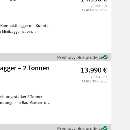
20 % s DPH
12.491,67 € netto
Minibagger ist ein
agger
Prémiový plus prodejce
agger – 2 Tonnen
13.990 €
20 % s DPH
11.658,33 € netto
leistungsstarker 2-Tonnen-
 im Bau, Garten- und
Prémiový plus prodejce