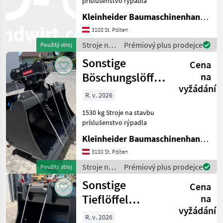
príslušenstvo rýpadla
Kleinheider Baumaschinenhandel GmbH.
BIG
3100 St. Pölten
Kinshofer
Stroje na
Prémiový plus prodejce
Použitý stroj
stavbu /
Sonstige
Auger Torque
Cena
Sonstige
Böschungslöffel
na
A&T Anbaugeräte
vyžádání
Metalport
R. v. 2026
GRH26-2000
Lasco
1530 kg Stroje na stavbu
príslušenstvo rýpadla
Zobrazit
všech
Kleinheider Baumaschinenhandel GmbH.
38
3100 St. Pölten
MODEL
Stroje na
Prémiový plus prodejce
Použitý stroj
stavbu /
Sonstige
Cena
Sonstige
Tieflöffel
na
180cm
vyžádání
Metalport MP26-
Anbaulänge
R. v. 2026