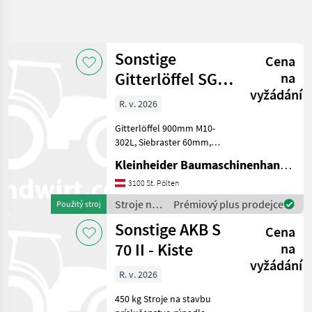
Zpřesnit
hledání
Sonstige
Cena
Kategorie
Země
Filtry
4
Gitterlöffel SGL
na
vyžádání
0900 H10080
Zobrazit
R. v. 2026
AKTUÁLNÍ
Obnovit
375
CESTA
výsledků
Gitterlöffel 900mm M10-
stavebná
302L, Siebraster 60mm,
technika
Trägergerät 7-11 to Stroje
Kleinheider Baumaschinenhandel GmbH.
Stroje
na stavbu príslušenstvo
Na
rýpadla
3100 St. Pölten
Stavbu
Stroje na
Prémiový plus prodejce
Použitý stroj
Prislusenstvo
stavbu /
Rypadla
Sonstige AKB S
Cena
Sonstige
Sonstige
70 II - Kiste
na
vyžádání
VYBRAT
R. v. 2026
KATEGORII
450 kg Stroje na stavbu
Sonstige