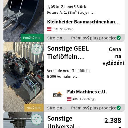
1400
Greifer
1, 05 to, Zähne: 5 Stück
Geel
UG 08
Futura, V: 1, 38m³ Stroje na
stavbu príslušenstvo
Zweischalengreifer
Kleinheider Baumaschinenhandel GmbH.
rýpadla
3100 St. Pölten
MARKETPLACE
Stroje na
Prémiový plus prodejce
Použitý stroj
Nabídky
stavbu /
Marketplace
Inzeráty
Sonstige GEEL
Cena
prodejců
Sonstige
Tieflöffeln
na
vyžádání
Bagger 4.5 - 7
Verkaufe neue Tieflöffeln
tonnen
BG06 Aufnahme
Lagerabve
SW020/M10 300mm breite
500mm breit Stroje na
Fab Machines e.U.
stavbu príslušenstvo
rýpadla
4063 Hörsching
Stroje na
Prémiový plus prodejce
Nový stroj
stavbu /
Sonstige
2.388
Sonstige
Universal