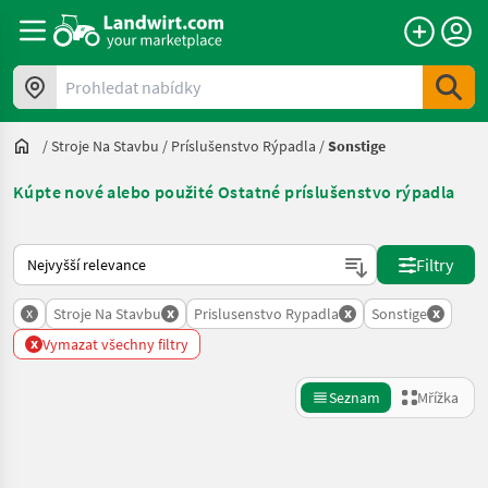
Prohledat nabídky
/
Stroje Na Stavbu
/
Príslušenstvo Rýpadla
/
Sonstige
Kúpte nové alebo použité Ostatné príslušenstvo rýpadla
Takto se řadí nabídky na Landwirt.com
Filtry
x
x
x
x
Stroje Na Stavbu
Prislusenstvo Rypadla
Sonstige
x
Vymazat všechny filtry
Seznam
Mřížka