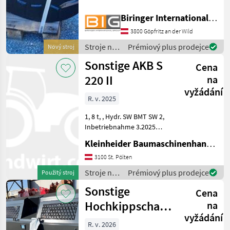
* Baujahr 2025 * Aufnahme:
50*232*292 mm * Pin
Biringer International GmbH
System Ø 50 mm *
Eigengewicht: 65 kg druh
3800 Göpfritz an der Wild
príslušenstva: Zub roz
Stroje na
Prémiový plus prodejce
Nový stroj
stavbu /
Sonstige AKB S
Cena
Sonstige
220 II
na
vyžádání
R. v. 2025
1, 8 t, , Hydr. SW BMT SW 2,
Inbetriebnahme 3.2025
Stroje na stavbu
Kleinheider Baumaschinenhandel GmbH.
príslušenstvo rýpadla
3100 St. Pölten
Stroje na
Prémiový plus prodejce
Použitý stroj
stavbu /
Sonstige
Cena
Sonstige
Hochkippschaufel
na
vyžádání
HS-Z2 6 m3
R. v. 2026