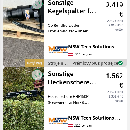
Sonstige
2.419
Sonstige
Kegelspalter für
€
1,5 - 3,0 t Bagger
20 % s DPH
Ob Rundholz oder
2.015,83 €
netto
Problemhölzer – unser
Kegelspalter spaltet Holz
effektiv und komfortabel.
MSW Tech Solutions GmbH
Dank spezieller Kegelform
und Planetengetriebe
5211 Lengau
werden selbst dicke
Stroje na
Prémiový plus prodejce
Nový stroj
Baumstä
stavbu /
Sonstige
1.562
Sonstige
Heckenschere
€
HHE150P für 1-8
20 % s DPH
Heckenschere HHE150P
1.301,67 €
t Bagger
netto
(Neuware) Für Mini- &
Mobilbagger 1–8 t
Schneidet Äste bis 40 mm
MSW Tech Solutions GmbH
Ideal für Hecken,
Böschungen & leichte
5211 Lengau