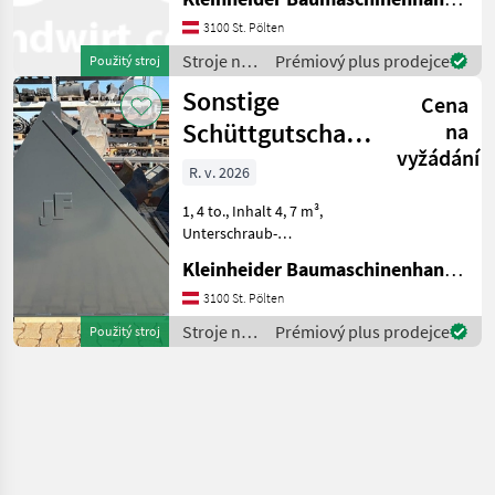
3100 St. Pölten
Stroje na
Prémiový plus prodejce
Použitý stroj
stavbu /
Sonstige
Cena
Sonstige
Schüttgutschaufel
na
vyžádání
FSM-R2
R. v. 2026
(Liebherr T 55
1, 4 to., Inhalt 4, 7 m³,
Unterschraub-
Wendemesser 3-teilig,
Kleinheider Baumaschinenhandel GmbH.
Volvo Schnellwechsler,
pasen für Liebherr T 55-7,
3100 St. Pölten
Ausführung FSM-R2 Stroje
Stroje na
Prémiový plus prodejce
Použitý stroj
na stavbu príslušenstvo
stavbu /
rýpadl
Sonstige