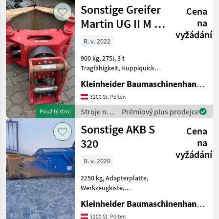
stavbu /
Sonstige Greifer
Cena
Sonstige
Martin UG II M 15
na
vyžádání
Huppiquick
R. v. 2022
900 kg, 275l, 3 t
Tragfähigkeit, Huppiquick
Platte Stroje na stavbu
Kleinheider Baumaschinenhandel GmbH.
príslušenstvo rýpadla
3100 St. Pölten
Stroje na
Prémiový plus prodejce
Použitý stroj
stavbu /
Sonstige AKB S
Cena
Sonstige
320
na
vyžádání
R. v. 2020
2250 kg, Adapterplatte,
Werkzeugkiste,
Baggerklasse 25-40 t,
Kleinheider Baumaschinenhandel GmbH.
komplett überholt in
2.2024 Stroje na stavbu
3100 St. Pölten