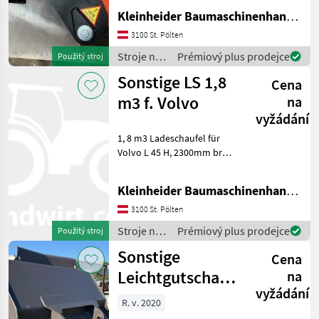
Adapter, ohne Schläuche,
Kleinheider Baumaschinenhandel GmbH.
Schnittdurchmesser max
210 mm, max. zulässiger
3100 St. Pölten
Druck 300 bar Stroje na
Stroje na
Prémiový plus prodejce
Použitý stroj
stavbu príslušenst
stavbu /
Sonstige LS 1,8
Cena
Sonstige
m3 f. Volvo
na
vyžádání
1, 8 m3 Ladeschaufel für
Volvo L 45 H, 2300mm breit
Stroje na stavbu
príslušenstvo rýpadla
Kleinheider Baumaschinenhandel GmbH.
3100 St. Pölten
Stroje na
Prémiový plus prodejce
Použitý stroj
stavbu /
Sonstige
Cena
Sonstige
Leichtgutschaufel
na
vyžádání
Reschke
R. v. 2020