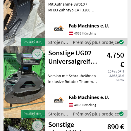
Mit Aufnahme SW010 /
tonnen
MH03 Zahntyp CAT J200
Ausführung mit Kammband
Stroje na stavbu
Fab Machines e.U.
príslušenstvo rýpadla
4063 Hörsching
Stroje na
Prémiový plus prodejce
Použitý stroj
stavbu /
Sonstige UG02
4.750
Sonstige
Universalgreifer
€
mit Rotator
20 % s DPH
Version mit Schraubzähnen
3.958,33 €
netto
inklusive Rotator Thumm
602 und SW010 / MH03
Adapter für Bagger bis 2
Fab Machines e.U.
tonnen druh príslušenstva:
zverák Stroje na stavbu
4063 Hörsching
príslušenstvo r
Stroje na
Prémiový plus prodejce
Použitý stroj
stavbu /
Sonstige
890 €
Sonstige