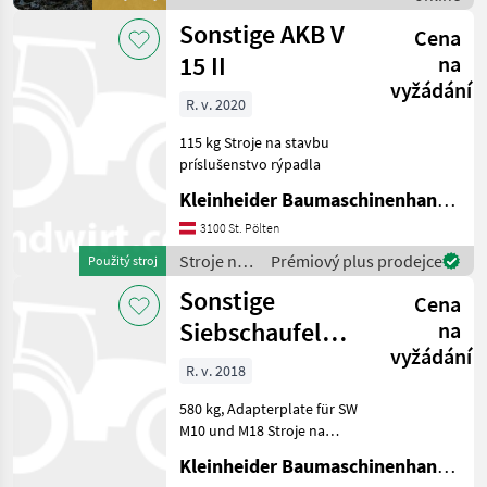
Sonstige
Robuste Profi
Sonstige AKB V
Cena
15 II
na
vyžádání
R. v. 2020
115 kg Stroje na stavbu
príslušenstvo rýpadla
Kleinheider Baumaschinenhandel GmbH.
3100 St. Pölten
Stroje na
Prémiový plus prodejce
Použitý stroj
stavbu /
Sonstige
Cena
Sonstige
Siebschaufel
na
vyžádání
Allu DL 2-12
R. v. 2018
580 kg, Adapterplate für SW
M10 und M18 Stroje na
stavbu príslušenstvo
Kleinheider Baumaschinenhandel GmbH.
rýpadla