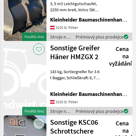
3, 5 m3 Leichtgutschaufel,
2250 mm breit, Volvo SW
Aufnahme, passen für
Kleinheider Baumaschinenhandel GmbH.
Volvo L 45/50 oder Lieberr L
514,
3100 St. Pölten
Unterschraubwendemesser
Stroje na
Prémiový plus prodejce
Použitý stroj
Stroje na stavbu
stavbu /
Sonstige Greifer
príslušenstvo rýpa
Cena
Sonstige
Häner HMZGX 2
na
vyžádání
143 kg, Sortiergreifer für 3-6
t Bagger, Schließkraft: 6, 75
kN , Martin SW 020 adapter
Stroje na stavbu
Kleinheider Baumaschinenhandel GmbH.
príslušenstvo rýpadla
3100 St. Pölten
Stroje na
Prémiový plus prodejce
Použitý stroj
stavbu /
Sonstige KSC06
Cena
Sonstige
Schrottschere
na