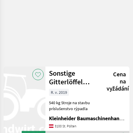
Sonstige
Sonstige
Cena
Gitterlöffel
na
vyžádání
Martin SGL 1100
R. v. 2019
540 kg Stroje na stavbu
príslušenstvo rýpadla
Kleinheider Baumaschinenhandel GmbH.
3100 St. Pölten