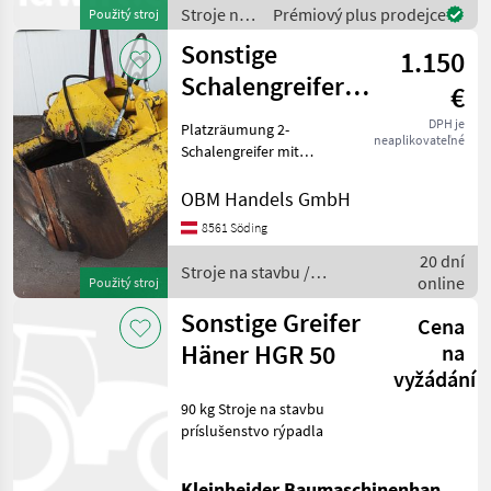
Stroje na
Prémiový plus prodejce
Použitý stroj
stavbu /
Sonstige
1.150
Sonstige
Schalengreifer
€
500 Lt.
DPH je
Platzräumung 2-
neaplikovateľné
Schalengreifer mit
Hydraulik Installation,
Breite 100 cm
OBM Handels GmbH
Fassungsvermögen 500 Lt.
8561 Söding
guter Zustand sofort
20 dní
verfügbar 2 Stück
Stroje na stavbu /
online
vorhanden. Stroje na
Použitý stroj
Sonstige
stavbu
Sonstige Greifer
Cena
Häner HGR 50
na
vyžádání
90 kg Stroje na stavbu
príslušenstvo rýpadla
Kleinheider Baumaschinenhandel GmbH.