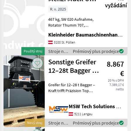
vyžádání
08 M10
R. v. 2025
467 kg, SW 020 Aufnahme,
Rotator Thumm 707,
Version mit geschraubten
Kleinheider Baumaschinenhandel GmbH.
Zähnen Stroje na stavbu
príslušenstvo rýpadla
3100 St. Pölten
Stroje na
Prémiový plus prodejce
Použitý stroj
stavbu /
Sonstige Greifer
8.867
Sonstige
12–28t Bagger in
€
3 abgestuften
20 % s DPH
Greifer für 12–28 t Bagger –
7.389,17 €
Größen
netto
Kraft trifft Präzision Top
Preis Leistungsverhältnis
Mehr packen. Schneller
MSW Tech Solutions GmbH
arbeiten. Weniger
Verschleiß. - Universal- &
5211 Lengau
Sortiergreife
Stroje na
Prémiový plus prodejce
Nový stroj
stavbu /