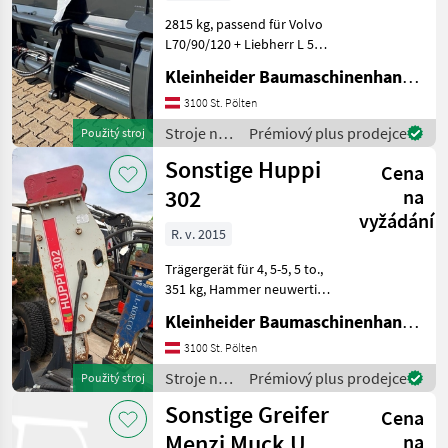
2815 kg, passend für Volvo
L70/90/120 + Liebherr L 550
Z, Inhalt 6 m³,
Kleinheider Baumaschinenhandel GmbH.
Unterschraubwendemesser
4-teilig, Zylinder
3100 St. Pölten
außenliegend, 2
Stroje na
Prémiový plus prodejce
Použitý stroj
Sichtfenster , 2, 95 m breit
stavbu /
Sonstige Huppi
Stroje
Cena
Sonstige
302
na
vyžádání
R. v. 2015
Trägergerät für 4, 5-5, 5 to.,
351 kg, Hammer neuwertig
Stroje na stavbu
Kleinheider Baumaschinenhandel GmbH.
príslušenstvo rýpadla
3100 St. Pölten
Stroje na
Prémiový plus prodejce
Použitý stroj
stavbu /
Sonstige Greifer
Cena
Sonstige
Menzi Muck UG
na