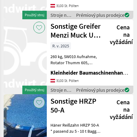
Stroje na stavbu
3100 St. Pölten
príslušenstvo rýpadla
Stroje na
Prémiový plus prodejce
Použitý stroj
stavbu /
Sonstige Greifer
Cena
Sonstige
Menzi Muck UG
na
vyžádání
05 M10
R. v. 2025
260 kg, SW010 Aufnahme,
Rotator Thumm 605,
Version abnehmbare Zähne
Kleinheider Baumaschinenhandel GmbH.
Stroje na stavbu
príslušenstvo rýpadla
3100 St. Pölten
Stroje na
Prémiový plus prodejce
Použitý stroj
stavbu /
Sonstige HRZP
Cena
Sonstige
50-A
na
vyžádání
Häner Reißzahn HRZP 50-A
* passend zu 5 - 10 t Bagger