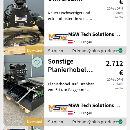
€
Greifer,
20 % s DPH
Neuer Hochwertiger und
1.990 €
Sortiergreifer 1-
netto
extra robuster Universal
3 to Bagger
Greifer, Sortiergreifer mit
Fixanbaurotator für 1 - 3 to
MSW Tech Solutions GmbH
Bagger, 360° Drehbar,
Öffnungsweite 770mm,
5211 Lengau
Schalenbreite 35
Stroje na
Prémiový plus prodejce
Nový stroj
stavbu /
Sonstige
2.712
Sonstige
Planierhobel
€
360° Drehbar
20 % s DPH
Planierhobel 360° Drehbar
2.260 €
von 6-14 to
netto
von 6-14 to Bagger mit
Bagger
einer breite von 220cm,
andere breiten auf Anfrage
MSW Tech Solutions GmbH
Steigern Sie die Effizienz
Ihres Minibaggers mit
5211 Lengau
unserem vielsei
Stroje na
Prémiový plus prodejce
Nový stroj
stavbu /