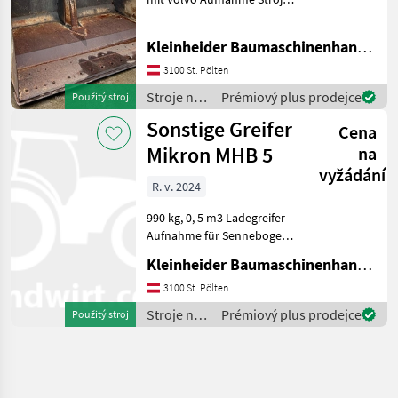
na stavbu príslušenstvo
rýpadla
Kleinheider Baumaschinenhandel GmbH.
3100 St. Pölten
Stroje na
Prémiový plus prodejce
Použitý stroj
stavbu /
Sonstige Greifer
Cena
Sonstige
Mikron MHB 5
na
vyžádání
R. v. 2024
990 kg, 0, 5 m3 Ladegreifer
Aufnahme für Sennebogen
818/821, Ersatzzylinder
Kleinheider Baumaschinenhandel GmbH.
Stroje na stavbu
príslušenstvo rýpadla
3100 St. Pölten
Stroje na
Prémiový plus prodejce
Použitý stroj
stavbu /
Sonstige