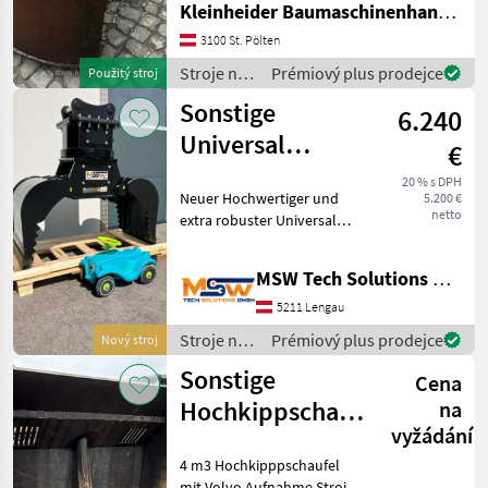
Kleinheider Baumaschinenhandel GmbH.
3100 St. Pölten
Stroje na
Prémiový plus prodejce
Použitý stroj
stavbu /
Sonstige
6.240
Sonstige
Universal
€
Greifer,
20 % s DPH
Neuer Hochwertiger und
5.200 €
Sortiergreifer 7-
netto
extra robuster Universal
10 to Bagger
Greifer, Sortiergreifer mit
Drehkranzrotator für 7 - 10
MSW Tech Solutions GmbH
to Bagger, 360° Drehbar
Öffnungsweite 1.320mm,
5211 Lengau
Schalenbreite
Stroje na
Prémiový plus prodejce
Nový stroj
stavbu /
Sonstige
Cena
Sonstige
Hochkippschaufel
na
vyžádání
4 m3
4 m3 Hochkipppschaufel
mit Volvo Aufnahme Stroje