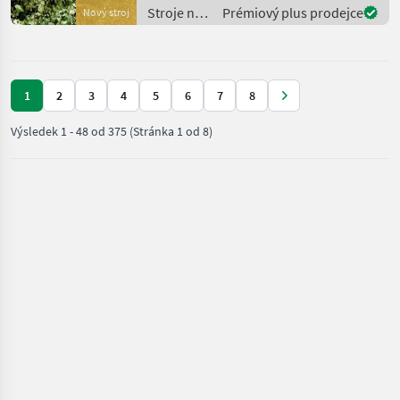
Rodungen Auch für schwer
Stroje na
Prémiový plus prodejce
Nový stroj
erreichbare
stavbu /
Sonstige
1
2
3
4
5
6
7
8
Výsledek
1
-
48
od
375
(Stránka 1 od 8)