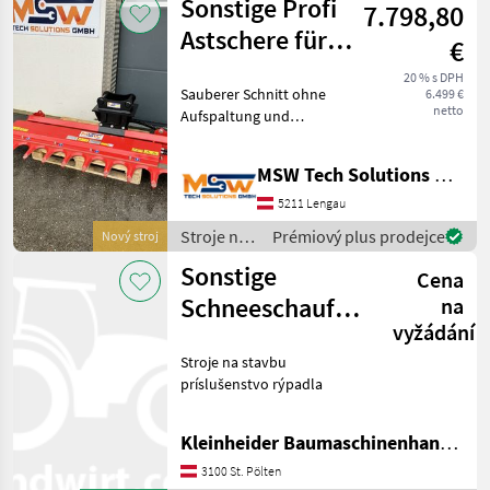
Sonstige Profi
7.798,80
Sonstige
Astschere für
€
Bagger ab 3,5 -
20 % s DPH
Sauberer Schnitt ohne
6.499 €
14to
netto
Aufspaltung und
Zerfransung. • Massive
Bauweise und für den
MSW Tech Solutions GmbH
Professionellen Einsatz
geeignet • Schnelles
5211 Lengau
Freischneiden von Straßen,
Stroje na
Prémiový plus prodejce
Nový stroj
Wegen, Wa
stavbu /
Sonstige
Cena
Sonstige
Schneeschaufel
na
vyžádání
für Komatsu
Stroje na stavbu
WA70/WA80
príslušenstvo rýpadla
Kleinheider Baumaschinenhandel GmbH.
3100 St. Pölten