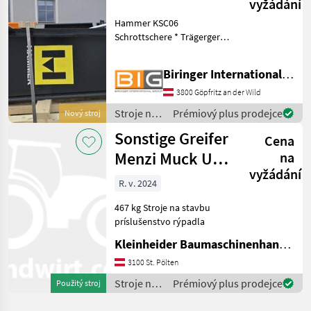
vyžádání
Hammer KSC06
Schrottschere * Trägergerät
(Stiel): 5-12 t * Gewicht: ca.
480-550 kg * Schneidkraft:
Biringer International GmbH
2750 kN * Öffnungsweite:
350 mm * Maultiefe: 348
3800 Göpfritz an der Wild
mm * Gesamtlänge:
Stroje na
Prémiový plus prodejce
Nový stroj
stavbu /
Sonstige Greifer
Cena
Sonstige
Menzi Muck UG
na
vyžádání
08 M10
R. v. 2024
467 kg Stroje na stavbu
príslušenstvo rýpadla
Kleinheider Baumaschinenhandel GmbH.
3100 St. Pölten
Stroje na
Prémiový plus prodejce
Použitý stroj
stavbu /