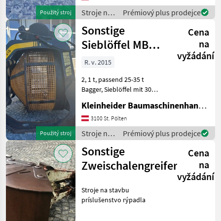
príslušenstvo rýpadla
Stroje na
Prémiový plus prodejce
Použitý stroj
stavbu /
Sonstige
Cena
Sonstige
Sieblöffel MB
na
vyžádání
S18-S2
R. v. 2015
2, 1 t, passend 25-35 t
Bagger, Sieblöffel mit 30
und 50 mm Siebeinsatz,
Kleinheider Baumaschinenhandel GmbH.
absolut neuwertig Stroje na
stavbu príslušenstvo
3100 St. Pölten
rýpadla
Stroje na
Prémiový plus prodejce
Použitý stroj
stavbu /
Sonstige
Cena
Sonstige
Zweischalengreifer
na
vyžádání
Stroje na stavbu
príslušenstvo rýpadla