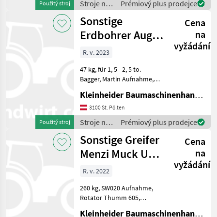
Stroje na
Prémiový plus prodejce
Použitý stroj
stavbu /
Sonstige
Cena
Sonstige
Erdbohrer Auger
na
vyžádání
Torque X 2500
R. v. 2023
47 kg, für 1, 5 - 2, 5 to.
Bagger, Martin Aufnahme,
Möglichkeit Umbau für
Kleinheider Baumaschinenhandel GmbH.
Holzspalter, 1 Bohrer Stroje
na stavbu príslušenstvo
3100 St. Pölten
rýpadla
Stroje na
Prémiový plus prodejce
Použitý stroj
stavbu /
Sonstige Greifer
Cena
Sonstige
Menzi Muck UG
na
vyžádání
05 mit
R. v. 2022
Schneidkante
260 kg, SW020 Aufnahme,
M10
Rotator Thumm 605,
Schlauchpaket,
Kleinheider Baumaschinenhandel GmbH.
Unterschraubwendemesser