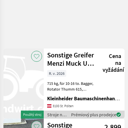
Sonstige Greifer
Cena
Menzi Muck UG
na
vyžádání
15
R. v. 2026
715 kg, für 10-16 to. Bagger,
Rotator Thumm 615,
Zahnsystem U25 Stroje na
Kleinheider Baumaschinenhandel GmbH.
stavbu príslušenstvo
rýpadla
3100 St. Pölten
Stroje na
Prémiový plus prodejce
Použitý stroj
stavbu /
Sonstige
2.899
Sonstige