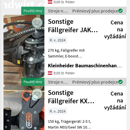
3100 St. Pölten
Stroje na
Prémiový plus prodejce
Použitý stroj
stavbu /
Sonstige
Cena
Sonstige
Fällgreifer JAK
na
vyžádání
250 R LP G4
R. v. 2024
270 kg, Fällgreifer mit
Sammler, E-boost
Eilgangventil, Martin
Kleinheider Baumaschinenhandel GmbH.
Adaper, Schlauchpaket,
passend für 7-12 t Bagger
3100 St. Pölten
Stroje na stavbu
Stroje na
Prémiový plus prodejce
Použitý stroj
príslušenstvo rýpadla
stavbu /
Sonstige
Cena
Sonstige
Fällgreifer KX
na
vyžádání
210
R. v. 2024
150 kg, Trägergerät: 2-5 t,
Martin M03/Geel SW 10