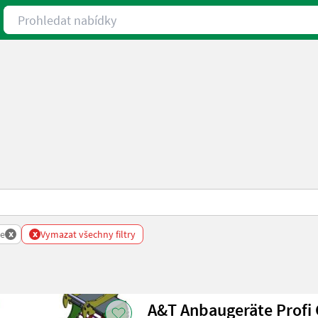
Prohledat nabídky
x
x
te
Vymazat všechny filtry
A&T Anbaugeräte Profi G