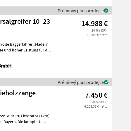
Prémiový plus prodejce
salgreifer 10–23
14.988 €
20 % s DPH
12.490 € netto
svolle Baggerfahrer „Made in
 GmbH
Prémiový plus prodejce
ieholzzange
7.450 €
20 % s DPH
6.208,33 € netto
VS ARB120 Fixrotator (12to)
n Bayern. Die komplette