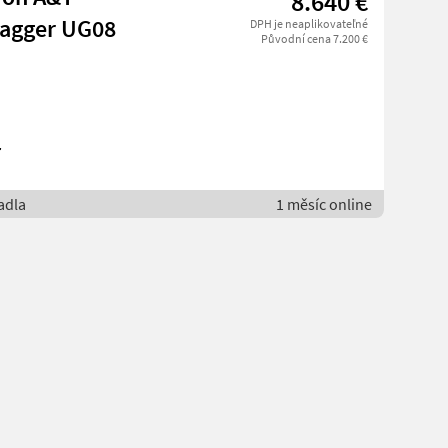
8.640 €
Bagger UG08
DPH je neaplikovateľné
Původní cena 7.200 €
r
adla
1 měsíc online