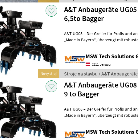
A&T Anbaugeräte UG05 U
6,5to Bagger
A&T UG05 – Der Greifer für Profis und a
„Made in Bayern“, überzeugt mit robuster Bauweise und hoher
Leistung für den täglichen Einsatz. Ge
MSW Tech Solutions
5211 Lengau
Stroje na stavbu / A&T Anbaugeräte
Nový stroj
A&T Anbaugeräte UG08 U
9 to Bagger
A&T UG08 – Der Greifer für Profis und a
„Made in Bayern“, überzeugt mit robuster Bauweise und hoher
Leistung für den täglichen Einsatz. Ge
MSW Tech Solutions