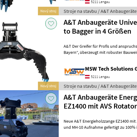
5211 Lengau
Stroje na stavbu / A&T Anbaugeräte
Nový stroj
A&T Anbaugeräte Univer
to Bagger in 4 Größen
A&T Der Greifer für Profis und anspruch
Bayern“, überzeugt mit robuster Bauweise und hoher Leistung für den
täglichen Einsatz. Gefertigt
MSW Tech Solutions
5211 Lengau
Stroje na stavbu / A&T Anbaugeräte
Nový stroj
A&T Anbaugeräte Energ
EZ1400 mit AVS Rotator
Neue A&T Energieholzzange EZ1400 mit A
und MH-10 Aufnahme gefertigt zu 100% i
Zange ist aus HARDOX® gefertigt. Öffn