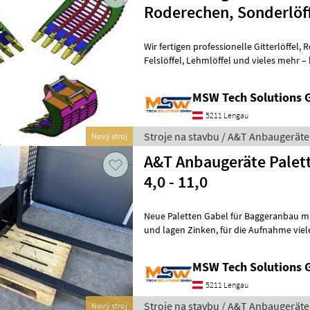
Roderechen, Sonderlöff
Wir fertigen professionelle Gitterlöffel, Roderechen, Steinlegelöffel,
Felslöffel, Lehmlöffel und vieles mehr – komplett aus hochwertigem
HARDOX, mit allen gewünscht
MSW Tech Solutions
5211 Lengau
Stroje na stavbu / A&T Anbaugeräte
Nový stroj
A&T Anbaugeräte Palett
4,0 - 11,0
Neue Paletten Gabel für Baggeranbau mit
und lagen Zinken, für die Aufnahme vieler Sachen auf einer Baustelle
Trägergerät (t) 4-11 Bagger
MSW Tech Solutions
5211 Lengau
Stroje na stavbu / A&T Anbaugeräte
Nový stroj