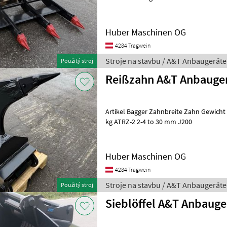
Huber Maschinen OG
4284 Tragwein
Stroje na stavbu / A&T Anbaugeräte
Použitý stroj
Reißzahn A&T Anbauge
Artikel Bagger Zahnbreite Zahn Gewicht ATRZ-1 1-2 to 30 mm J200 31
kg ATRZ-2 2-4 to 30 mm J200
Huber Maschinen OG
4284 Tragwein
Stroje na stavbu / A&T Anbaugeräte
Použitý stroj
Sieblöffel A&T Anbauge