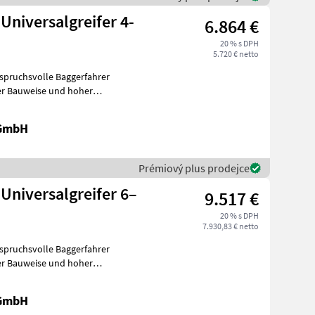
niversalgreifer 4-
6.864 €
20 % s DPH
5.720 € netto
nspruchsvolle Baggerfahrer
 GmbH
Prémiový plus prodejce
niversalgreifer 6–
9.517 €
20 % s DPH
7.930,83 € netto
nspruchsvolle Baggerfahrer
 GmbH