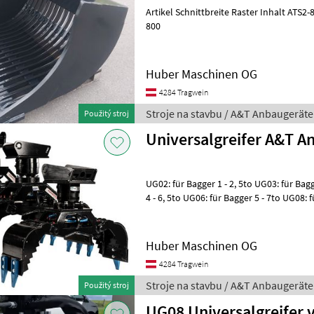
Artikel Schnittbreite Raster Inhalt ATS2-800 800mm 40mm 110 ATS4-
800
Huber Maschinen OG
4284 Tragwein
Stroje na stavbu / A&T Anbaugeräte
Použitý stroj
Universalgreifer A&T A
UG02: für Bagger 1 - 2, 5to UG03: für Bagg
4 - 6, 5to UG06: für Bagger 5 - 7to UG08: 
Bagger 9 - 12to UG
Huber Maschinen OG
4284 Tragwein
Stroje na stavbu / A&T Anbaugeräte
Použitý stroj
UG08 Universalgreifer 