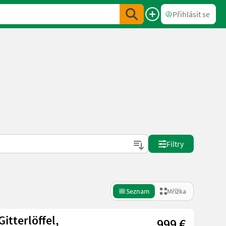
Přihlásit se
Filtry
Seznam
Mřížka
itterlöffel,
999 €