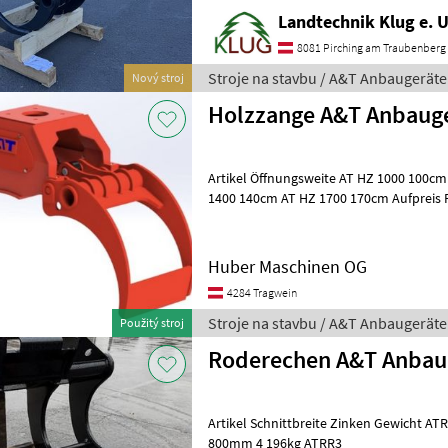
Landtechnik Klug e. U
8081 Pirching am Traubenberg
Stroje na stavbu / A&T Anbaugeräte
Nový stroj
Holzzange A&T Anbaug
Artikel Öffnungsweite AT HZ 1000 100cm AT HZ 1200 120cm AT HZ
1400 140cm AT HZ 1700 170
Huber Maschinen OG
4284 Tragwein
Stroje na stavbu / A&T Anbaugeräte
Použitý stroj
Roderechen A&T Anbau
Artikel Schnittbreite Zinken Gewicht ATRR1 500mm 3 52kg ATRR2
800mm 4 196kg ATRR3