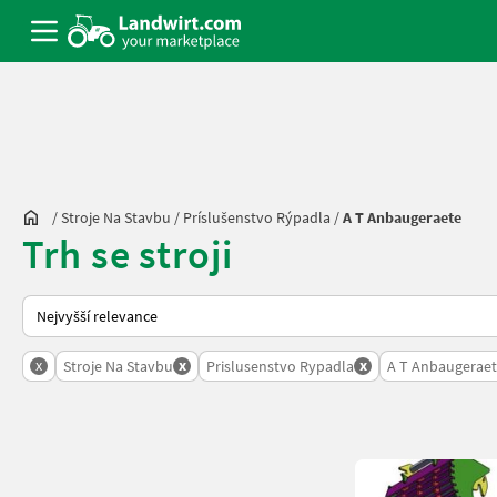
/
Stroje Na Stavbu
/
Príslušenstvo Rýpadla
/
A T Anbaugeraete
Trh se stroji
Takto se řadí nabídky na Landwirt.com
x
x
x
Stroje Na Stavbu
Prislusenstvo Rypadla
A T Anbaugerae