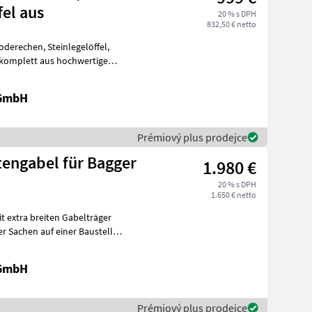
el aus
20 % s DPH
832,50 € netto
 GmbH
Prémiový plus prodejce
engabel für Bagger
1.980 €
20 % s DPH
1.650 € netto
 extra breiten Gabelträger
 GmbH
Prémiový plus prodejce