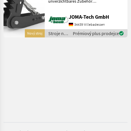
unverzichtbares Zubehör
für Ihren Bagger. Er
Joma-Tech
verwandelt diesen in einen
JOMA-Tech GmbH
Allrounder für Verlade- und
BIG
Sortierarbeiten wie Holz,
34439 Willebadessen
Steine usw.,
Stroje na
Prémiový plus prodejce
Nový stroj
Kinshofer
stavbu /
Joma-
Auger Torque
Tech
A&T Anbaugeräte
CAT
Zobrazit
všech
37
MARKETPLACE
Nabídky
Marketplace
Inzeráty
prodejců