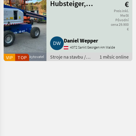
Hubsteiger,
€
Arbeitsbühne
Preis inkl.
MwSt
Původní
cena 29.900
€
Daniel Wepper
4372 Sankt Georgen Am Walde
Stroje na stavbu /
1 měsíc online
VIP
Obchodní poskytovatel
TOP
Ostatné stroje
stavebného
priemyslu