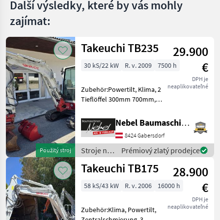
Další výsledky, které by vás mohly
zajímat:
Takeuchi TB235
29.900
€
30 kS/22 kW
R. v. 2009
7500 h
DPH je
neaplikovateľné
Zubehör:Powertilt, Klima, 2
Tieflöffel 300mm 700mm,
1Böschungslöffel
1200mm.Hydraulikpumpe
Nebel Baumaschinen
wurde bei
8424 Gabersdorf
7000Std.Erneuert. Stroje na
stavbu mini bager
Stroje na
Prémiový zlatý prodejce
Použitý stroj
stavbu /
Takeuchi TB175
28.900
Takeuchi
€
58 kS/43 kW
R. v. 2006
16000 h
DPH je
neaplikovateľné
Zubehör:Klima, Powertilt,
Zentralschmierung, 3