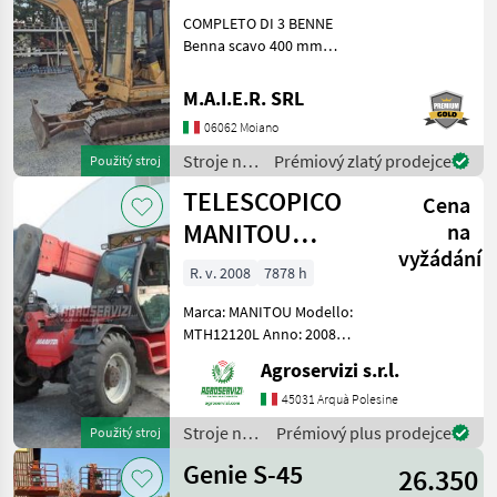
COMPLETO DI 3 BENNE
Benna scavo 400 mm
Benna scavo 800 mm
Benna liscia 1400 mm Stroje
M.A.I.E.R. SRL
na stavbu mini bager
06062 Moiano
Stroje na
Prémiový zlatý prodejce
Použitý stroj
stavbu /
TELESCOPICO
Cena
Case IH
MANITOU
na
vyžádání
MHT10120L
R. v. 2008
7878 h
(ANNO 2008)
Marca: MANITOU Modello:
MTH12120L Anno: 2008
Accessori: BLOCCO
Agroservizi s.r.l.
ATTREZZI, DOPPIO SFILO
Portata max: 12 TON
45031 Arquà Polesine
Altezza max di
Stroje na
Prémiový plus prodejce
Použitý stroj
sollevamento: 9.6 MT
stavbu /
Motore: MERCEDES BENZ 1
Genie S-45
26.350
Manitou