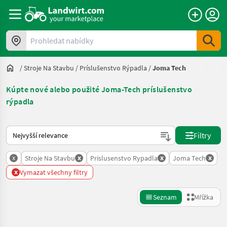
Prohledat nabídky
/
Stroje Na Stavbu
/
Príslušenstvo Rýpadla
/
Joma Tech
Kúpte nové alebo použité Joma-Tech príslušenstvo
rýpadla
Takto se řadí nabídky na Landwirt.com
Filtry
x
x
x
x
Stroje Na Stavbu
Prislusenstvo Rypadla
Joma Tech
x
Vymazat všechny filtry
Seznam
Mřížka