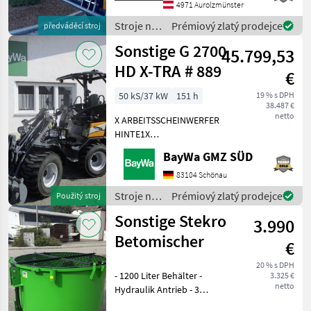
použitý Predajný tím
4971 Aurolzmünster
spoločnosti Schwarzmayr v
Stroje na
Prémiový zlatý prodejce
předváděcí stroj
stavbu /
Sonstige G 2700
45.799,53
Sonstige
HD X-TRA # 889
€
50 kS/37 kW
151 h
19 % s DPH
38.487 €
netto
X ARBEITSSCHEINWERFER
HINTE1X
ARBEITSSCHEINWERFER
BayWa GMZ SÜD
VORNE1X
HECKGEWICHTSPLATTE 62
83104 Schönau
KG1X
Stroje na
Prémiový zlatý prodejce
Použitý stroj
HYDRAULIKKREISLAUF
stavbu /
Sonstige Stekro
DPPPEL31X15.50-15
3.990
Sonstige
SKIDDATENBESCHEINIGUNG
Betomischer
€
BRD 20 KMDRUCKFREIER
20 % s DPH
- 1200 Liter Behälter -
3.325 €
netto
Hydraulik Antrieb - 3
Punktanbau -