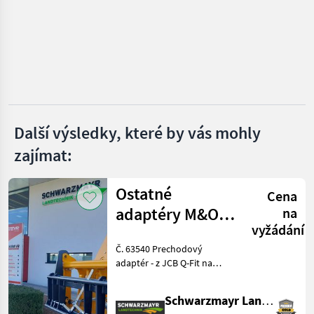
BIG
Kinshofer
Auger Torque
A&T Anbaugeräte
Další výsledky, které by vás mohly
zajímat:
Lasco
Zobrazit
Ostatné
všech
Cena
37
adaptéry M&O
na
vyžádání
JCB Q –
MARKETPLACE
Č. 63540 Prechodový
kompatibilné s
Nabídky
adaptér - z JCB Q-Fit na
Marketplace
Inzeráty
prodejců
EURO
upevnenie EURO - s
centrálnym aretovaním - s
Schwarzmayr Landtechnik GmbH - Aurolzmünster
nosnosťou 3, 0 t VFG –