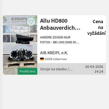
Zpřesnit
hledání
Allu HD800
Cena
Kategorie
Země
Filtry
4
Anbauverdichter
na
vyžádání
| Rüttelplatte 7-
Zobrazit
ANDERE ZEIGEN NUR
AKTUÁLNÍ
Obnovit
1
20t
CESTA
FOTOS – BEI UNS SIND DIE
výsledků
GERÄTE AUF LAGER!
stavebná
Besichtigen - anfassen -
AIB KREIPL e.K.
technika
überzeugen - einsetzen.
Stroje
83059 Kolbermoor
WARUM WARTEN, WENN´S
Na
20-03-2026
AUCH SOFORT GEHT?
Stavbu
Stroje na stavbu /
14:14
Einfach anf
Použitý stroj
Prislusenstvo
Allu
Rypadla
Allu
VYBRAT
KATEGORII
Allu