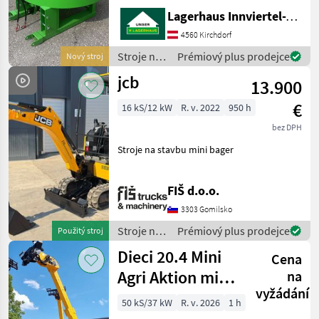
Stapleraufnahme -
Lagerhaus Innviertel-Traunviertel-Urfahr eGen, Kirchdorf
Auslaufschieber hinten und
rechts - Auslaufrutsche -
4560 Kirchdorf
Sackaufreißer
Stroje na
Prémiový plus prodejce
Nový stroj
stavbu /
jcb
13.900
Sonstige
€
16 kS/12 kW
R. v. 2022
950 h
bez DPH
Stroje na stavbu mini bager
FIŠ d.o.o.
3303 Gomilsko
Stroje na
Prémiový plus prodejce
Použitý stroj
stavbu /
Dieci 20.4 Mini
Cena
JCB
Agri Aktion mit
na
vyžádání
Österreichpaket
50 kS/37 kW
R. v. 2026
1 h