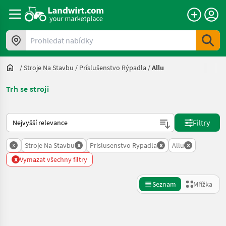
Prohledat nabídky
/
Stroje Na Stavbu
/
Príslušenstvo Rýpadla
/
Allu
Trh se stroji
Takto se řadí nabídky na Landwirt.com
Filtry
x
x
x
x
Stroje Na Stavbu
Prislusenstvo Rypadla
Allu
x
Vymazat všechny filtry
Seznam
Mřížka