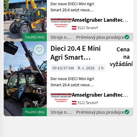
Der neue DIECI Mini Agri
Smart 20.4 setzt neue
Maßstäbe auf dem Mini-
Amselgruber Landtechnik GmbH
Teleskopladermarkt. Stufe
5 Motor - -Größte Kabine
5121 Tarsdorf
(Baugleich vom Modell 26.6
Stroje na
Prémiový plus prodejce
Použitý stroj
Mini Agri) -50
stavbu /
Dieci 20.4 E Mini
Cena
Dieci
Agri Smart
na
vyžádání
ELEKTRO
50 kS/37 kW
R. v. 2026
1 h
Teleskoplader
Der neue DIECI Mini Agri
TOP
Smart 20.4 setzt neue
Maßstäbe auf dem Mini-
Amselgruber Landtechnik GmbH
Teleskopladermarkt. 100 %
Elektro! -Größte Kabine
5121 Tarsdorf
(Baugleich vom Modell 26.6
Stroje na
Prémiový plus prodejce
Použitý stroj
Mini Agri) -Echt
stavbu /
Dieci