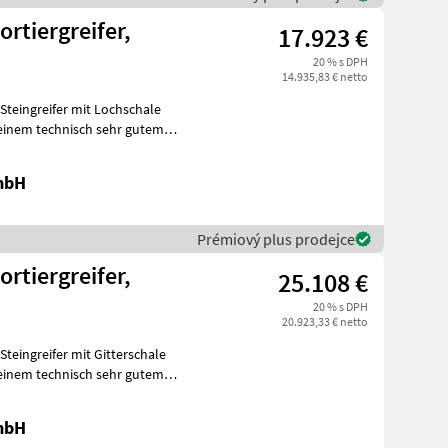
ortiergreifer,
17.923 €
20 % s DPH
14.935,83 € netto
n einem technisch sehr gutem
mbH
Prémiový plus prodejce
ortiergreifer,
25.108 €
20 % s DPH
20.923,33 € netto
n einem technisch sehr gutem
mbH