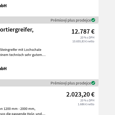
mbH
Prémiový plus prodejce
ortiergreifer,
12.787 €
20 % s DPH
10.655,83 € netto
n einem technisch sehr gutem
mbH
Prémiový plus prodejce
2.023,20 €
20 % s DPH
1.686 € netto
von 1200 mm - 2000 mm,
asco die passende Holz- und