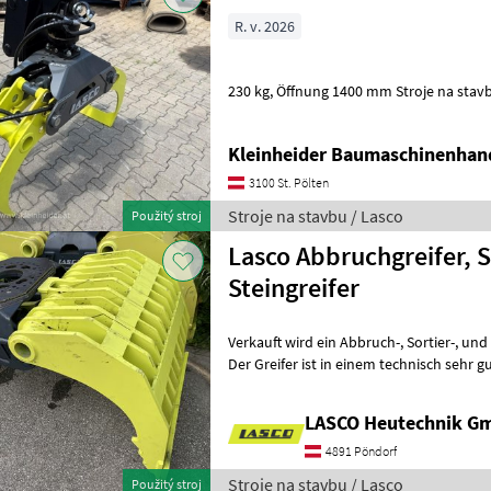
R. v. 2026
230 kg, Öffnung 1400 mm
Kleinheider Baumaschinenhan
3100 St. Pölten
Stroje na stavbu / Lasco
Použitý stroj
Lasco Abbruchgreifer, S
Steingreifer
Verkauft wird ein Abbruch-, Sortier-, und Steingreifer mit Gitterschale.
Der Greifer ist in einem technisch sehr
optische Mängel. Lasco
LASCO Heutechnik G
4891 Pöndorf
Stroje na stavbu / Lasco
Použitý stroj