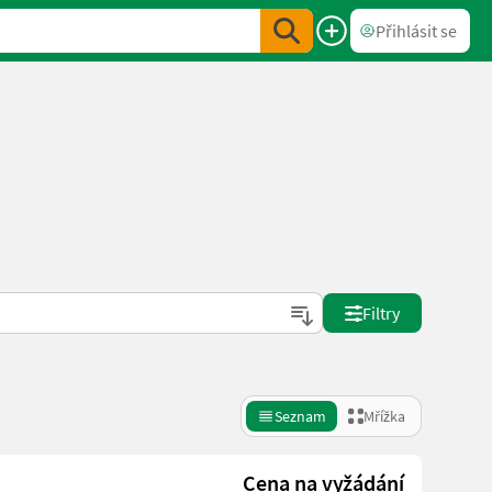
Přihlásit se
Filtry
Seznam
Mřížka
Cena na vyžádání