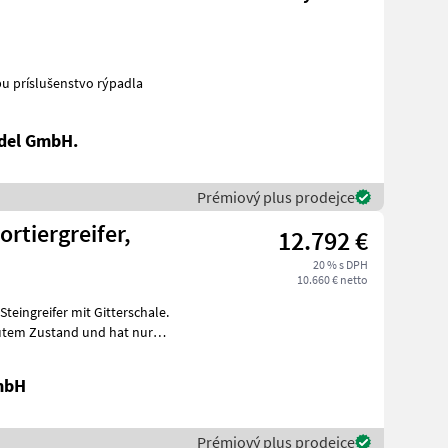
 Stroje na stavbu príslušenstvo rýpadla
del GmbH.
Prémiový plus prodejce
ortiergreifer,
12.792 €
20 % s DPH
10.660 € netto
 gutem Zustand und hat nur
mbH
Prémiový plus prodejce