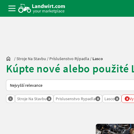
/
Stroje Na Stavbu
/
Príslušenstvo Rýpadla
/
Lasco
Kúpte nové alebo použité 
Takto se řadí nabídky na Landwirt.com
x
x
x
x
x
Stroje Na Stavbu
Prislusenstvo Rypadla
Lasco
Vy