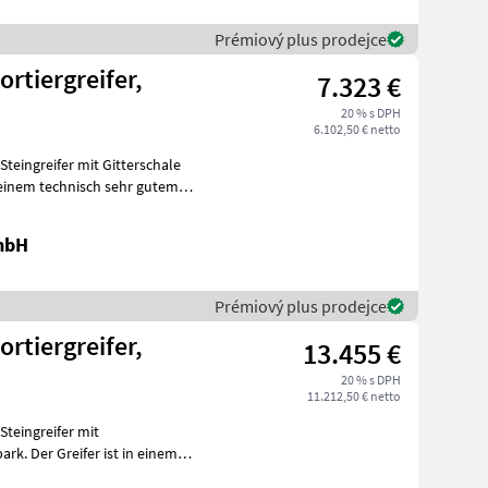
Prémiový plus prodejce
ortiergreifer,
7.323 €
20 % s DPH
6.102,50 € netto
n einem technisch sehr gutem
mbH
Prémiový plus prodejce
ortiergreifer,
13.455 €
20 % s DPH
11.212,50 € netto
rk. Der Greifer ist in einem
n