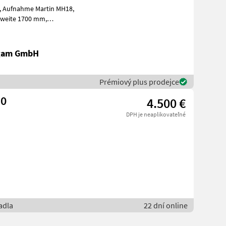
8,
gsweite 1700 mm,
ießkraft 16, 8 k
igam GmbH
Prémiový plus prodejce
10
4.500 €
DPH je neaplikovateľné
adla
22 dní online