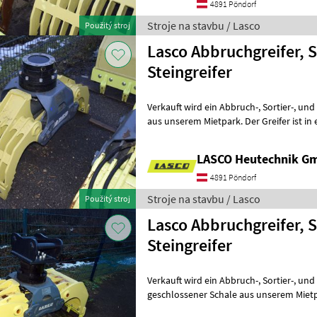
4891 Pöndorf
Stroje na stavbu / Lasco
Použitý stroj
Lasco Abbruchgreifer, S
Steingreifer
Verkauft wird ein Abbruch-, Sortier-, und Steingreifer mit Gitterschale
aus unserem Mietpark. Der Greifer ist i
Zustand und hat nur optis
LASCO Heutechnik G
4891 Pöndorf
Stroje na stavbu / Lasco
Použitý stroj
Lasco Abbruchgreifer, S
Steingreifer
Verkauft wird ein Abbruch-, Sortier-, und Steingreifer mit
geschlossener Schale aus unserem Mietpa
technisch sehr gutem Zustand und hat 