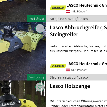
LASCO Heutechnik G
4891 Pöndorf
Stroje na stavbu / Lasco
Použitý stroj
Lasco Abbruchgreifer, S
Steingreifer
Verkauft wird ein Abbruch-, Sortier-, und Steingreifer mit Lochschale
aus unserem Mietpark. Der Greifer ist i
Zustand und hat nur optisch
LASCO Heutechnik G
4891 Pöndorf
Stroje na stavbu / Lasco
Použitý stroj
Lasco Holzzange
Mit unterschiedlichen Öffnungsweiten 
Pendel- oder Festanbaurotator bietet L