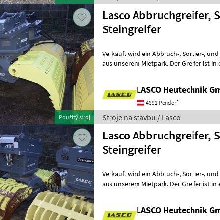
Lasco Abbruchgreifer, S
Steingreifer
Verkauft wird ein Abbruch-, Sortier-, und Steingreifer mit Lochschale
aus unserem Mietpark. Der Greifer ist i
Zustand und hat nur optisch
LASCO Heutechnik G
4891 Pöndorf
Stroje na stavbu / Lasco
Použitý stroj
Lasco Abbruchgreifer, S
Steingreifer
Verkauft wird ein Abbruch-, Sortier-, und Steingreifer mit Gitterschale
aus unserem Mietpark. Der Greifer ist i
Zustand und hat nur optis
LASCO Heutechnik G