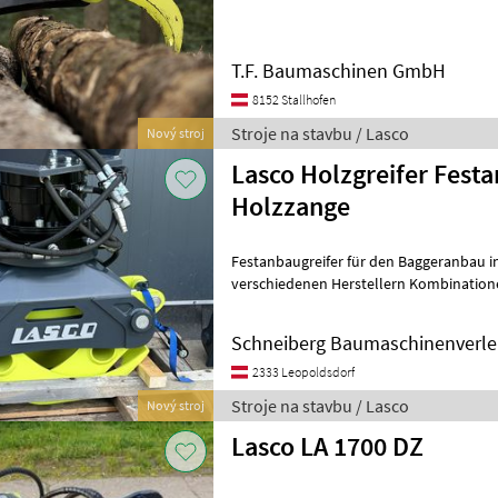
auch Energieholzzange (offen) für jeden
T.F. Baumaschinen GmbH
8152 Stallhofen
Stroje na stavbu / Lasco
Nový stroj
Lasco Holzgreifer Fes
Holzzange
Festanbaugreifer für den Baggeranbau i
verschiedenen Herstellern Kombinationen für Maschinengewichte
von 1, 5 - 20t verfügbar. Qualitätsrotat
Schneiberg Baumaschinenverl
2333 Leopoldsdorf
Stroje na stavbu / Lasco
Nový stroj
Lasco LA 1700 DZ