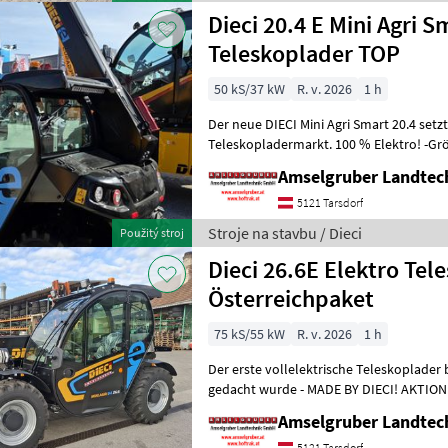
Dieci 20.4 E Mini Agri
Teleskoplader TOP
50 kS/37 kW
R. v. 2026
1 h
Der neue DIECI Mini Agri Smart 20.4 set
Teleskopladermarkt. 100 % Elektro! -Gr
Modell 26.6 Mini Agri) -Echt
Amselgruber Landte
5121 Tarsdorf
Stroje na stavbu / Dieci
Použitý stroj
Dieci 26.6E Elektro Tel
Österreichpaket
75 kS/55 kW
R. v. 2026
1 h
Der erste vollelektrische Teleskoplader 
gedacht wurde - MADE BY DIECI! AKTION: D
NEU mit Österreichpaket (TOP
Amselgruber Landte
5121 Tarsdorf