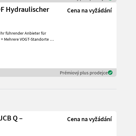
F Hydraulischer
Cena na vyžádání
hr führender Anbieter für
+
Prémiový plus prodejce
JCB Q –
Cena na vyžádání