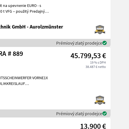
hnik GmbH - Aurolzmünster
Prémiový zlatý prodejce
Sonstige G 2700 HD X-TRA # 889
45.799,53 €
19 % s DPH
38.487 € netto
EITSSCHEINWERFER VORNE1X
LIKKREISLAUF
INIGUNG BRD 20
Prémiový zlatý prodejce
13.900 €