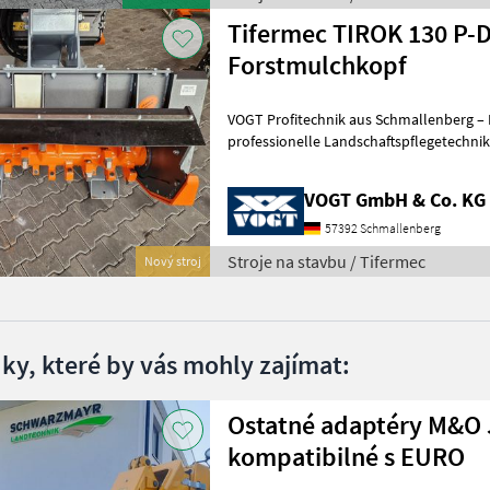
Tifermec TIROK 130 P-D
Forstmulchkopf
VOGT Profitechnik aus Schmallenberg – I
professionelle Landschaftspflegetechnik = Mehrere VOGT-Standorte 
100 Servicepartner in Deutsch
VOGT GmbH & Co. KG
57392 Schmallenberg
Stroje na stavbu / Tifermec
Nový stroj
dky, které by vás mohly zajímat:
Ostatné adaptéry M&O 
kompatibilné s EURO