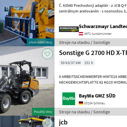
Č. 63540 Prechodový adaptér - z JCB Q-Fit na upevnenie EURO - s
centrálnym aretovaním - s nosnosťou 3, 0 t VFG – použitý Predajný
tím spoločnosti Schwarzmayr v
Schwarzmayr Landtec
4971 Aurolzmünster
Stroje na stavbu / Sonstige
předváděcí stroj
50 kS/37 kW
151 h
X ARBEITSSCHEINWERFER HINTE1X ARB
HECKGEWICHTSPLATTE 62 KG1X HYDRAU
DPPPEL31X15.50-15 SKIDDATENBESCHE
KMDRUCKFREIER
BayWa GMZ SÜD
83104 Schönau
Stroje na stavbu / Sonstige
Použitý stroj
jcb