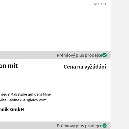
bez DPH
Prémiový plus prodejce
ion mit
Cena na vyžádání
zt neue Maßstäbe auf dem Mini-
rößte Kabine (Baugleich vom
chnik GmbH
Prémiový plus prodejce