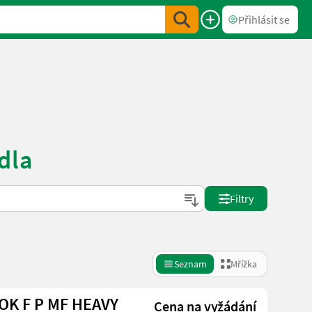
Přihlásit se
dla
Filtry
Seznam
Mřížka
Cena na vyžádání