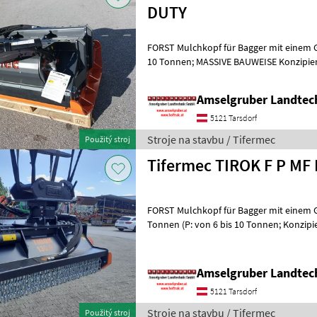
DUTY
FORST Mulchkopf für Bagger mit einem G
10 Tonnen; MASSIVE BAUWEISE Konzipiert
und Aufarbeitungsarbeiten, g
Amselgruber Landte
5121 Tarsdorf
Stroje na stavbu / Tifermec
Použitý stroj
T
FORST Mulchkopf für Bagger mit einem 
Tonnen (P: von 6 bis 10 Tonnen; Konzipiert für schwere Holzeinschlag-
und Aufarbeitungsarbeiten,
Amselgruber Landte
5121 Tarsdorf
Stroje na stavbu / Tifermec
Použitý stroj