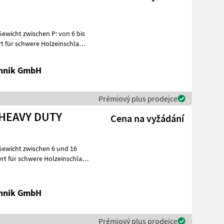
ewicht zwischen P: von 6 bis
 für schwere Holzeinschlag-
chnik GmbH
Prémiový plus prodejce
ifermec TIROK F P MF HEAVY DUTY
Cena na vyžádání
Gewicht zwischen 6 und 16
chnik GmbH
Prémiový plus prodejce