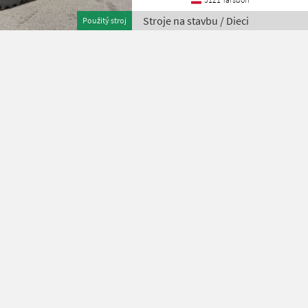
Stroje na stavbu / Dieci
Použitý stroj