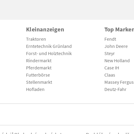
Kleinanzeigen
Top Marke
Traktoren
Fendt
Erntetechnik Grünland
John Deere
Forst- und Holztechnik
Steyr
Rindermarkt
New Holland
Pferdemarkt
Case IH
Futterbörse
Claas
Stellenmarkt
Massey Fergu
Hofladen
Deutz-Fahr