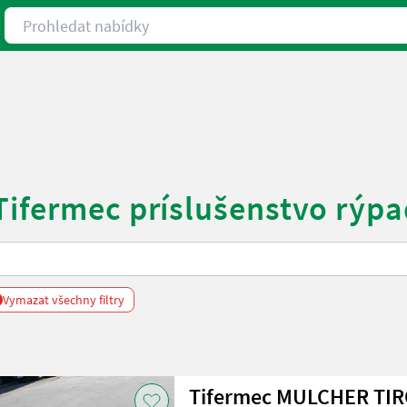
Prohledat nabídky
Tifermec príslušenstvo rýpa
Vymazat všechny filtry
Tifermec MULCHER TIROK F P MF HEAVY