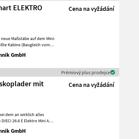
 Smart ELEKTRO
Cena na vyžádání
zt neue Maßstäbe auf dem Mini-
ößte Kabine (Baugleich vom
chnik GmbH
Prémiový plus prodejce
eskoplader mit
Cena na vyžádání
bei dem an wirklich alles
IECI 26.6 E Elektro Mini Agri
chnik GmbH