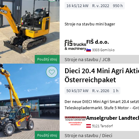
16 kS/12 kW
R. v. 2022
950 h
Stroje na stavbu mini bager
FIŠ d.o.o.
3303 Gomilsko
Stroje na stavbu / JCB
Použitý stroj
Dieci 20.4 Mini Agri Akt
Österreichpaket
50 kS/37 kW
R. v. 2026
1 h
Der neue DIECI Mini Agri Smart 20.4 set
Teleskopladermarkt. Stufe 5 Motor - -G
Modell 26.6 Mini Agri) -50
Amselgruber Landte
5121 Tarsdorf
Stroje na stavbu / Dieci
Použitý stroj