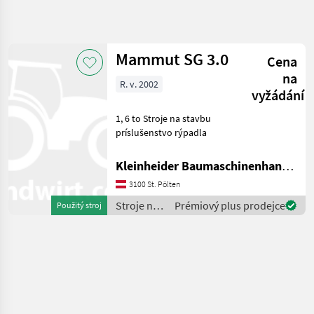
Zpřesnit
hledání
Mammut SG 3.0
Cena
Kategorie
Země
Filtry
4
na
R. v. 2002
vyžádání
Zobrazit
AKTUÁLNÍ
Obnovit
1
1, 6 to Stroje na stavbu
CESTA
výsledků
príslušenstvo rýpadla
stavebná
technika
Kleinheider Baumaschinenhandel GmbH.
Stroje
Na
3100 St. Pölten
Stavbu
Stroje na
Prémiový plus prodejce
Použitý stroj
Prislusenstvo
stavbu /
Rypadla
Mammut
Mammut
VYBRAT
KATEGORII
Mammut