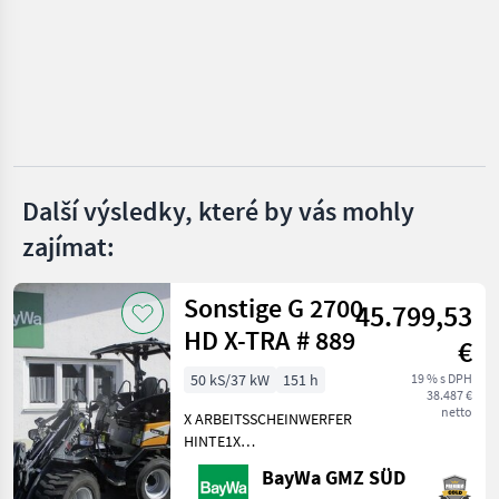
BIG
Kinshofer
Auger Torque
A&T Anbaugeräte
Další výsledky, které by vás mohly
zajímat:
CAT
Zobrazit
Sonstige G 2700
všech
45.799,53
37
HD X-TRA # 889
€
MARKETPLACE
50 kS/37 kW
151 h
19 % s DPH
38.487 €
Nabídky
netto
X ARBEITSSCHEINWERFER
Marketplace
Inzeráty
prodejců
HINTE1X
ARBEITSSCHEINWERFER
BayWa GMZ SÜD
VORNE1X