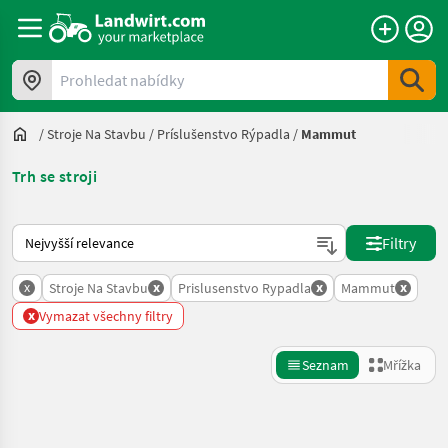
Prohledat nabídky
/
Stroje Na Stavbu
/
Príslušenstvo Rýpadla
/
Mammut
Trh se stroji
Takto se řadí nabídky na Landwirt.com
Filtry
x
x
x
x
Stroje Na Stavbu
Prislusenstvo Rypadla
Mammut
x
Vymazat všechny filtry
Seznam
Mřížka