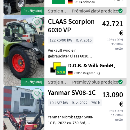
HECKGEWICHTSPLATTE 62
83104 Schönau
KG1X
Stroje na
Prémiový zlatý prodejce
Použitý stroj
HYDRAULIKKREISLAUF
stavbu /
CLAAS Scorpion
DPPPEL31X15.50-15
42.721
Sonstige
SKIDDATENBESCHEINIGUNG
6030 VP
€
BRD 20 KMDRUCKFREIER
122 kS/90 kW
R. v. 2015
19 % s DPH
35.900 €
netto
Verkauft wird ein
gebrauchter Claas 6030
Varipower Teleskoplader -
D.O.B. & Völk GmbH, Filiale Regensburg
Kramer
Schnellwechselplatte
93055 Regensburg
hydraulisch - Handgas mit
Stroje na
Prémiový plus prodejce
Použitý stroj
Langsamfahreinrichtung -
stavbu /
Yanmar SV08-1C
Motorvorwärmung ü
13.090
Claas
€
10 kS/7 kW
R. v. 2022
750 h
19 % s DPH
11.000 €
Yanmar Microbagger SV08-
netto
1C Bj. 2022 ca. 750 Std,
gepflegt 11000 € zzgl. MwSt.