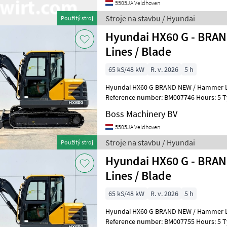
5505JA Veldhoven
Stroje na stavbu / Hyundai
Použitý stroj
Hyundai HX60 G - BRA
Lines / Blade
65 kS/48 kW
R. v. 2026
5 h
Hyundai HX60 G BRAND NEW / Hammer Lin
Reference number: BM007746 Hours: 5 Type HX60 G Location
Veldhoven, Netherlands Availa
Boss Machinery BV
5505JA Veldhoven
Stroje na stavbu / Hyundai
Použitý stroj
Hyundai HX60 G - BRA
Lines / Blade
65 kS/48 kW
R. v. 2026
5 h
Hyundai HX60 G BRAND NEW / Hammer Lin
Reference number: BM007755 Hours: 5 Type HX60 G Location