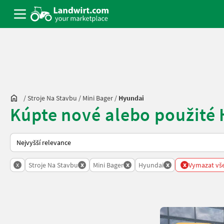
/
Stroje Na Stavbu
/
Mini Bager
/
Hyundai
Kúpte nové alebo použité 
Takto se řadí nabídky na Landwirt.com
x
x
x
x
x
Stroje Na Stavbu
Mini Bager
Hyundai
Vymazat vše