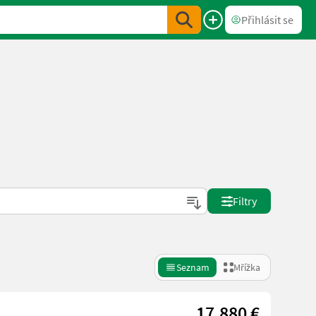
Přihlásit se
Filtry
Seznam
Mřížka
17.880 €