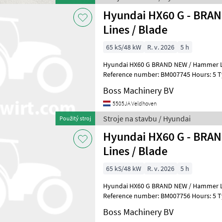
Hyundai HX60 G - BRA
Lines / Blade
65 kS/48 kW
R. v. 2026
5 h
Hyundai HX60 G BRAND NEW / Hammer Lin
Reference number: BM007745 Hours: 5 Type HX60 G Location
Veldhoven, Netherlands Availa
Boss Machinery BV
5505JA Veldhoven
Stroje na stavbu / Hyundai
Použitý stroj
Hyundai HX60 G - BRA
Lines / Blade
65 kS/48 kW
R. v. 2026
5 h
Hyundai HX60 G BRAND NEW / Hammer Lin
Reference number: BM007756 Hours: 5 Type HX60 G Location
Veldhoven, Netherlands Availa
Boss Machinery BV