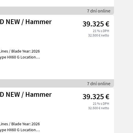
7 dní online
ND NEW / Hammer
39.325 €
21 % s DPH
32.500 € netto
es / Blade Year: 2026
ble at Boss Machin
7 dní online
ND NEW / Hammer
39.325 €
21 % s DPH
32.500 € netto
es / Blade Year: 2026