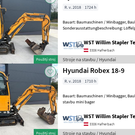
R. v. 2018
1724 h
Bauart: Baumaschinen / Minibagger, Bauhöhe: 2250mm,
Sonderausstattungbeschreibung: Löffelpaket Stroje na sta
bager
WST Willim Stapler 
3386 Hafnerbach
Stroje na stavbu / Hyundai
Použitý stroj
Hyundai Robex 18-9
R. v. 2018
1710 h
Bauart: Baumaschinen / Minibagger, Bauhöhe: 2250mm, Stroje na
stavbu mini bager
WST Willim Stapler 
3386 Hafnerbach
Stroje na stavbu / Hyundai
Použitý stroj