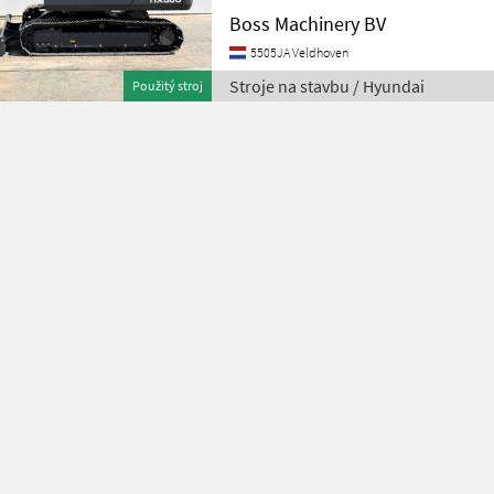
Veldhoven, Netherlands Availa
Boss Machinery BV
5505JA Veldhoven
Stroje na stavbu / Hyundai
Použitý stroj