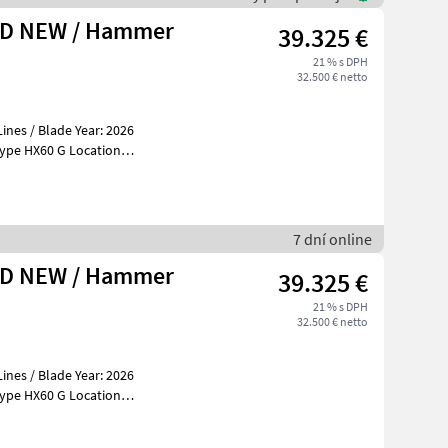
ND NEW / Hammer
39.325 €
21 % s DPH
32.500 € netto
es / Blade Year: 2026
ble at Boss Machin
7 dní online
ND NEW / Hammer
39.325 €
21 % s DPH
32.500 € netto
es / Blade Year: 2026
ble at Boss Machin