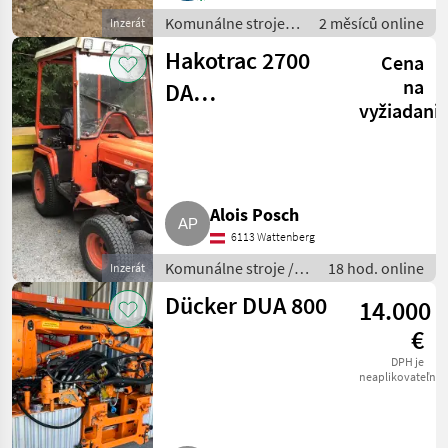
Komunálne stroje /
2 měsíců online
Inzerát
Snehové drapáky a
Hakotrac 2700
Cena
snehové frézy
na
DA
vyžiadani
Kommunaltraktor
Alois Posch
6113 Wattenberg
Komunálne stroje /
18 hod. online
Inzerát
Ostatné komunálne
Dücker DUA 800
14.000
náradia
€
DPH je
neaplikovateľné