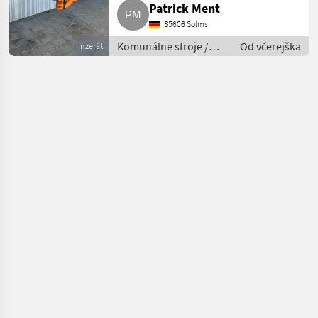
Patrick Ment
35606 Solms
Komunálne stroje /
Od včerejška
Inzerát
Spádová kosačka