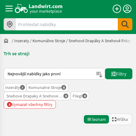
Prohledat nabídky
/
Inzeraty
/
Komunálne Stroje
/
Snehové Drapáky A Snehové Frézy
/
Trh se stroji
Takto se řadí nabídky na Landwirt.com
Filtry
x
x
Inzeráty
Komunalne Stroje
x
x
Snehove Drapaky A Snehove Frezy
Fliegl
x
Vymazat všechny filtry
Seznam
Mřížka