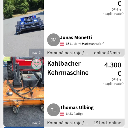
€
DPH je
neaplikovateľné
Jonas Monetti
8311 Markt Hartmannsdorf
Komunálne stroje /
online 45 min.
Inzerát
Spádová kosačka
Kahlbacher
4.300
Kehrmaschine
€
DPH je
neaplikovateľné
Thomas Ulbing
8453 Radiga
Komunálne stroje /
15 hod. online
Inzerát