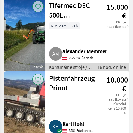
Zametací stroj
Tifermec DEC
15.000
500L
€
Böschungsmäher,
DPH je
R. v. 2025
30 h
neaplikovateľné
Mulcher
Alexander Memmer
9622 Weißbriach
Komunálne stroje /
16 hod. online
Inzerát
Spádová kosačka
Pistenfahrzeug
10.000
Prinot
€
DPH je
neaplikovateľné
Původní
cena 10.900
€
Karl Hohl
8583 Edelschrott