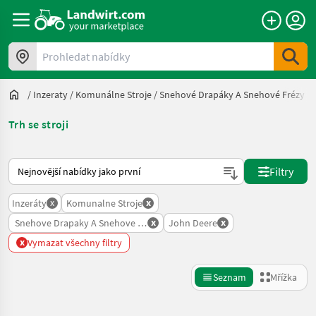
Prohledat nabídky
/
Inzeraty
/
Komunálne Stroje
/
Snehové Drapáky A Snehové Frézy
/
Trh se stroji
Takto se řadí nabídky na Landwirt.com
Filtry
x
x
Inzeráty
Komunalne Stroje
x
x
Snehove Drapaky A Snehove Frezy
John Deere
x
Vymazat všechny filtry
Seznam
Mřížka