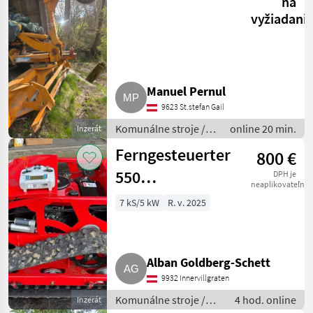
na
vyžiadani
Manuel Pernul
9623 St.stefan Gail
Komunálne stroje /
online 20 min.
Inzerát
Radlica
Ferngesteuerter
800 €
550
DPH je
neaplikovateľné
Hochgrasmäher
7 kS/5 kW
R. v. 2025
Loncin 7,5 PS
Alban Goldberg-Schett
9932 Innervillgraten
Komunálne stroje /
4 hod. online
Inzerát