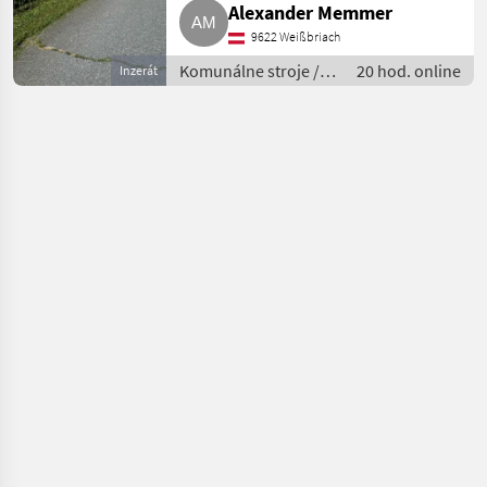
Alexander Memmer
9622 Weißbriach
Komunálne stroje /
20 hod. online
Inzerát
Spádová kosačka