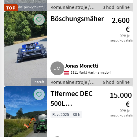
Komunálne stroje /
3 hod. online
TOP
Obchodní poskytovatel
Zametací stroj
Böschungsmäher
2.600
€
DPH je
neaplikovateľné
Jonas Monetti
8311 Markt Hartmannsdorf
Komunálne stroje /
5 hod. online
Inzerát
Spádová kosačka
Tifermec DEC
15.000
500L
€
Böschungsmäher,
DPH je
R. v. 2025
30 h
neaplikovateľné
Mulcher