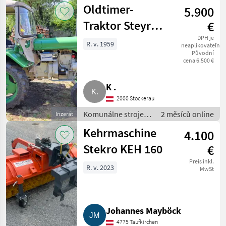
Spádová kosačka
Oldtimer-
5.900
Traktor Steyr
€
180A + Anhänger
DPH je
R. v. 1959
neaplikovateľné
Původní
cena 6.500 €
K .
2000 Stockerau
Komunálne stroje /
2 měsíců online
Inzerát
Komunálne vozidlá
Kehrmaschine
4.100
Stekro KEH 160
€
Preis inkl.
R. v. 2023
MwSt
Johannes Mayböck
4775 Taufkirchen