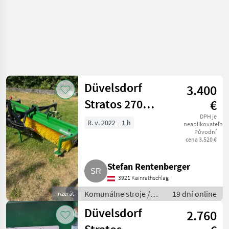
Düvelsdorf
3.400
Stratos 270
€
Kehrmaschine
DPH je
R. v. 2022
1 h
neaplikovateľné
Původní
cena 3.520 €
Stefan Rentenberger
3921 Kainrathschlag
Komunálne stroje /
19 dní online
Inzerát
Zametací stroj
Düvelsdorf
2.760