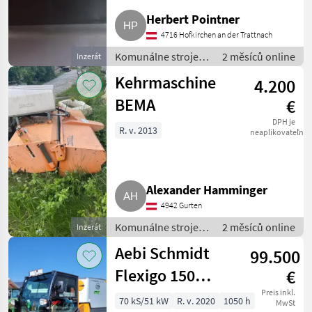
Herbert Pointner
4716 Hofkirchen an der Trattnach
Komunálne stroje /
2 měsíců online
Inzerát
Zametací stroj
Kehrmaschine
4.200
BEMA
€
DPH je
R. v. 2013
neaplikovateľné
Alexander Hamminger
4942 Gurten
Komunálne stroje /
2 měsíců online
Inzerát
Zametací stroj
Aebi Schmidt
99.500
Flexigo 150
€
Kehrmaschine,
Preis inkl.
70 kS/51 kW
R. v. 2020
1050 h
MwSt