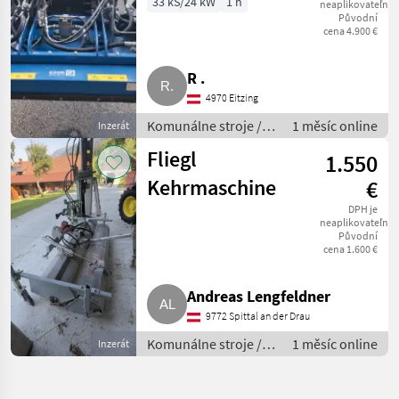
33 kS/24 kW
1 h
neaplikovateľné
Původní
TH2500B
cena 4.900 €
R .
4970 Eitzing
Komunálne stroje /
1 měsíc online
Inzerát
Zametací stroj
Fliegl
1.550
Kehrmaschine
€
DPH je
neaplikovateľné
Původní
cena 1.600 €
Andreas Lengfeldner
9772 Spittal an der Drau
Komunálne stroje /
1 měsíc online
Inzerát
Zametací stroj