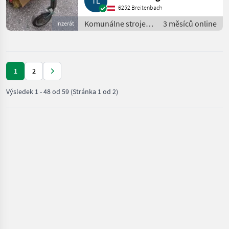
6252 Breitenbach
Komunálne stroje /
3 měsíců online
Inzerát
Zametací stroj
1
2
Výsledek
1
-
48
od
59
(Stránka 1 od 2)