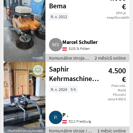
Bema
€
DPH je
R. v. 2012
neaplikovateľné
Marcel Schuller
3100 St.Pölten
Komunálne stroje /
2 měsíců online
Inzerát
Zametací stroj
Saphir
4.500
Kehrmaschine
€
FKM 261
Preis inkl.
R. v. 2024
5 h
MwSt
Původní
cena 4.900 €
P .
5211 Friedburg
Komunálne stroje /
1 měsíc online
Obchodní poskytovatel