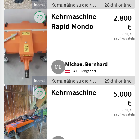
Komunálne stroje /
28 dní online
Inzerát
Zametací stroj
Kehrmaschine
2.800
Rapid Mondo
€
DPH je
neaplikovateľné
Michael Bernhard
8411 Hengsberg
Komunálne stroje /
29 dní online
Inzerát
Zametací stroj
Kehrmaschine
5.000
€
DPH je
neaplikovateľné