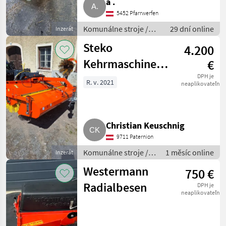
a .
5452 Pfarrwerfen
Komunálne stroje /
29 dní online
Inzerát
Zametací stroj
Steko
4.200
Kehrmaschine
€
1,80 m
DPH je
R. v. 2021
neaplikovateľné
Christian Keuschnig
9711 Paternion
Komunálne stroje /
1 měsíc online
Inzerát
Zametací stroj
Westermann
750 €
Radialbesen
DPH je
neaplikovateľné