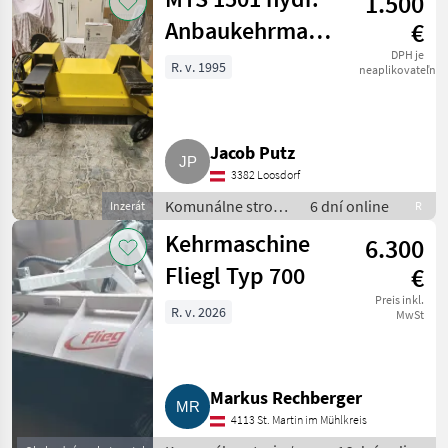
1.500
Anbaukehrmaschine
€
für Stapler,
DPH je
R. v. 1995
neaplikovateľné
Radlader
Jacob Putz
3382 Loosdorf
Komunálne stroje
6 dní online
Inzerát
R
/ Zametací stroj
Kehrmaschine
6.300
Fliegl Typ 700
€
Preis inkl.
R. v. 2026
MwSt
Markus Rechberger
4113 St. Martin im Mühlkreis