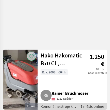
Hako Hakomatic
1.250
B70 CL,
€
Putzmaschine ex
DPH je
R. v. 2008
604 h
neaplikovateľné
Stangl
Rainer Bruckmoser
5151 Nußdorf
Komunálne stroje /
1 měsíc online
Inzerát