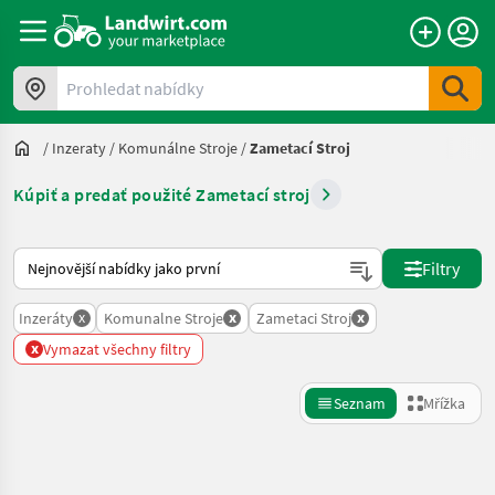
Prohledat nabídky
/
Inzeraty
/
Komunálne Stroje
/
Zametací Stroj
Kúpiť a predať použité Zametací stroj
Takto se řadí nabídky na Landwirt.com
Filtry
x
x
x
Inzeráty
Komunalne Stroje
Zametaci Stroj
x
Vymazat všechny filtry
Seznam
Mřížka