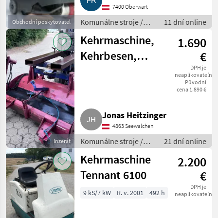
7400 Oberwart
Komunálne stroje /
11 dní online
Obchodní poskytovatel
Zametací stroj
Kehrmaschine,
1.690
Kehrbesen,
€
Seitenbesen
DPH je
neaplikovateľné
Původní
cena 1.890 €
Jonas Heitzinger
4863 Seewalchen
Komunálne stroje /
21 dní online
Inzerát
Zametací stroj
Kehrmaschine
2.200
Tennant 6100
€
DPH je
9 kS/7 kW
R. v. 2001
492 h
neaplikovateľné