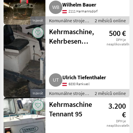
Wilhelm Bauer
2111 Harmannsdorf
Komunálne stroje /
2 měsíců online
Inzerát
Zametací stroj
Kehrmaschine,
500 €
Kehrbesen
DPH je
neaplikovateľné
Amros
Ulrich Tiefenthaler
6830 Rankweil
Komunálne stroje /
2 měsíců online
Inzerát
Zametací stroj
Kehrmaschine
3.200
Tennant 95
€
DPH je
neaplikovateľné