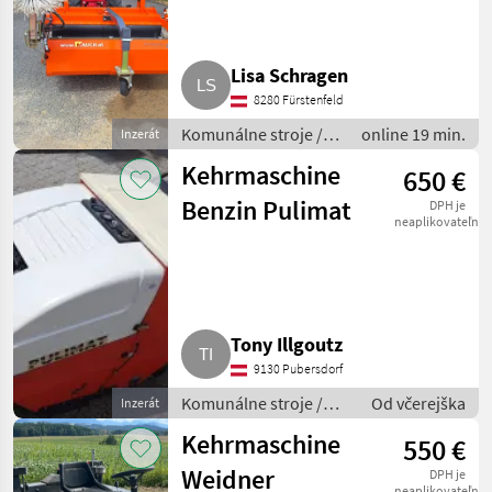
Lisa Schragen
8280 Fürstenfeld
Komunálne stroje /
online 19 min.
Inzerát
Zametací stroj
Kehrmaschine
650 €
Benzin Pulimat
DPH je
neaplikovateľné
Tony Illgoutz
9130 Pubersdorf
Komunálne stroje /
Od včerejška
Inzerát
Zametací stroj
Kehrmaschine
550 €
Weidner
DPH je
neaplikovateľné