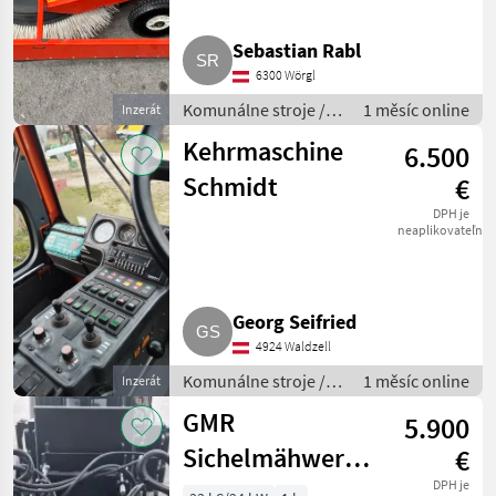
Sebastian Rabl
6300 Wörgl
Komunálne stroje /
1 měsíc online
Inzerát
Zametací stroj
Kehrmaschine
6.500
Schmidt
€
DPH je
neaplikovateľné
Georg Seifried
4924 Waldzell
Komunálne stroje /
1 měsíc online
Inzerát
Zametací stroj
GMR
5.900
Sichelmähwerk
€
Mulcher
DPH je