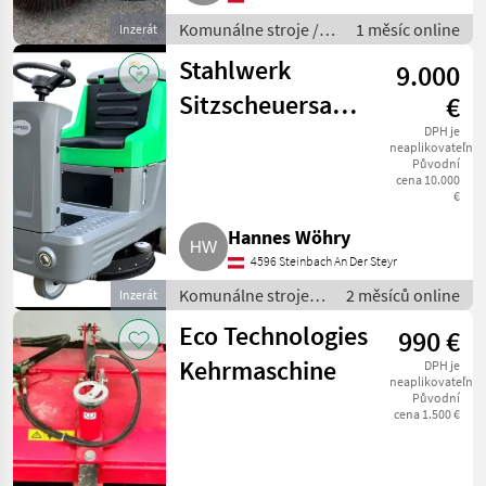
Komunálne stroje /
1 měsíc online
Inzerát
Zametací stroj
Stahlwerk
9.000
Sitzscheuersaugmaschine
€
SW2512
DPH je
neaplikovateľné
Původní
cena 10.000
€
Hannes Wöhry
4596 Steinbach An Der Steyr
Komunálne stroje /
2 měsíců online
Inzerát
Zametací stroj
Eco Technologies
990 €
Kehrmaschine
DPH je
neaplikovateľné
Původní
cena 1.500 €