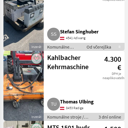
Stefan Singhuber
4541 Adlwang
Komunálne
Od včerejška
Inzerát
R
stroje / Zametací
Kahlbacher
4.300
stroj
Kehrmaschine
€
DPH je
neaplikovateľné
Thomas Ulbing
8453 Radiga
Komunálne stroje /
3 dní online
Inzerát
Zametací stroj
MTS 1501 hydr.