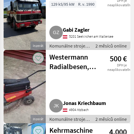
MB 1414 mit
DPH je
129 kS/95 kW
R. v. 1990
neaplikovateľné
Kehraufbau
Schörling
Gabi Zagler
5201 Seekirchen am Wallersee
Komunálne stroje /
2 měsíců online
Inzerát
Zametací stroj
Westermann
500 €
Radialbesen,
DPH je
neaplikovateľné
Kehrbesen,
Kehrmaschine
MAR 800 HLR
Jonas Kriechbaum
4904 Atzbach
Komunálne stroje /
2 měsíců online
Inzerát
Zametací stroj
Kehrmaschine
4.000