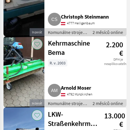
Christoph Steinmann
4777 Heiligenbaum
Komunálne stroje /
2 měsíců online
Inzerát
Zametací stroj
Kehrmaschine
2.200
Bema
€
DPH je
R. v. 2003
neaplikovateľné
Arnold Moser
4792 Münzkirchen
Komunálne stroje /
2 měsíců online
Inzerát
Zametací stroj
LKW-
13.000
Straßenkehrmaschine,
€