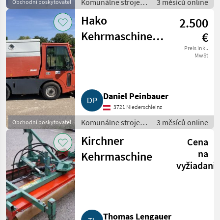
Komunálne stroje /
3 měsíců online
Obchodní poskytovatel
Zametací stroj
Hako
2.500
Kehrmaschine
€
Citymaster 1750,
Preis inkl.
MwSt
Bj. 1999
Daniel Peinbauer
3721 Niederschleinz
Komunálne stroje /
3 měsíců online
Obchodní poskytovatel
Zametací stroj
Kirchner
Cena
na
Kehrmaschine
vyžiadani
Thomas Lengauer