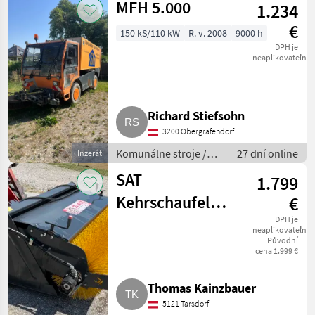
MFH 5.000
1.234
€
150 kS/110 kW
R. v. 2008
9000 h
DPH je
neaplikovateľné
Richard Stiefsohn
3200 Obergrafendorf
Komunálne stroje /
27 dní online
Inzerát
Zametací stroj
SAT
1.799
Kehrschaufel
€
1,60 m
DPH je
neaplikovateľné
Původní
(Sensenberger
cena 1.999 €
Agrartechnik),
Thomas Kainzbauer
Top Zustand
5121 Tarsdorf