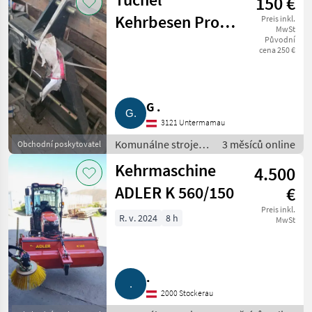
150 €
Kehrbesen Profi,
Preis inkl.
MwSt
Dreipunktbock,
Původní
cena 250 €
Aufnahmebock
G .
3121 Untermamau
Komunálne stroje /
3 měsíců online
Obchodní poskytovatel
Zametací stroj
Kehrmaschine
4.500
ADLER K 560/150
€
Preis inkl.
R. v. 2024
8 h
MwSt
.
2000 Stockerau