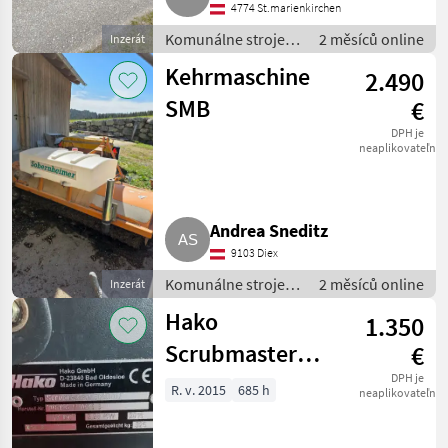
4774 St.marienkirchen
Komunálne stroje /
2 měsíců online
Inzerát
Zametací stroj
Kehrmaschine
2.490
SMB
€
DPH je
neaplikovateľné
Andrea Sneditz
9103 Diex
Komunálne stroje /
2 měsíců online
Inzerát
Zametací stroj
Hako
1.350
Scrubmaster
€
Hakomatic B 650
DPH je
R. v. 2015
685 h
neaplikovateľné