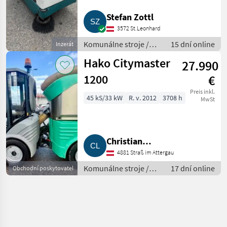
Stefan Zottl
3572 St.Leonhard
Komunálne stroje /
15 dní online
Inzerát
Zametací stroj
Hako Citymaster
27.990
1200
€
Preis inkl.
45 kS/33 kW
R. v. 2012
3708 h
MwSt
Christian
4881 Straß im Attergau
Lametschwandtner
Komunálne stroje /
17 dní online
Obchodní poskytovatel
Zametací stroj