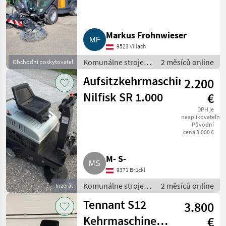
Mähwerk,
Schlägler
Markus Frohnwieser
9523 Villach
Komunálne stroje /
2 měsíců online
Obchodní poskytovatel
Zametací stroj
Aufsitzkehrmaschine
2.200
Nilfisk SR 1.000
€
DPH je
neaplikovateľné
Původní
cena 3.000 €
M- S-
9371 Brückl
Komunálne stroje /
2 měsíců online
Inzerát
Zametací stroj
Tennant S12
3.800
Kehrmaschine,
€