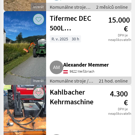
Komunálne stroje /
2 měsíců online
Inzerát
Snehové drapáky a
Tifermec DEC
15.000
snehové frézy
500L
€
Böschungsmäher,
DPH je
R. v. 2025
30 h
neaplikovateľné
Mulcher
Alexander Memmer
9622 Weißbriach
Komunálne stroje /
21 hod. online
Inzerát
Spádová kosačka
Kahlbacher
4.300
Kehrmaschine
€
DPH je
neaplikovateľné