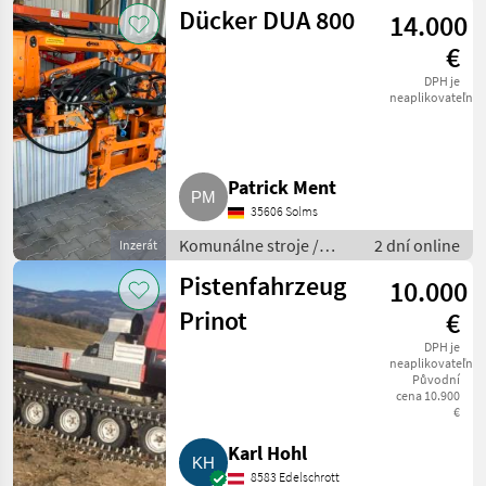
Ostatné komunálne
Dücker DUA 800
14.000
náradia
€
DPH je
neaplikovateľné
Patrick Ment
35606 Solms
Komunálne stroje /
2 dní online
Inzerát
Spádová kosačka
Pistenfahrzeug
10.000
Prinot
€
DPH je
neaplikovateľné
Původní
cena 10.900
€
Karl Hohl
8583 Edelschrott