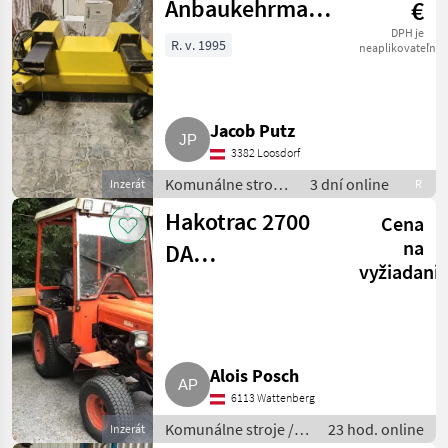
Anbaukehrmaschine
€
für Stapler,
DPH je
R. v. 1995
neaplikovateľné
Radlader
Jacob Putz
3382 Loosdorf
Komunálne stroje
3 dní online
Inzerát
R
/ Zametací stroj
Hakotrac 2700
Cena
na
DA
vyžiadani
Kommunaltraktor
Alois Posch
6113 Wattenberg
Komunálne stroje /
23 hod. online
Inzerát