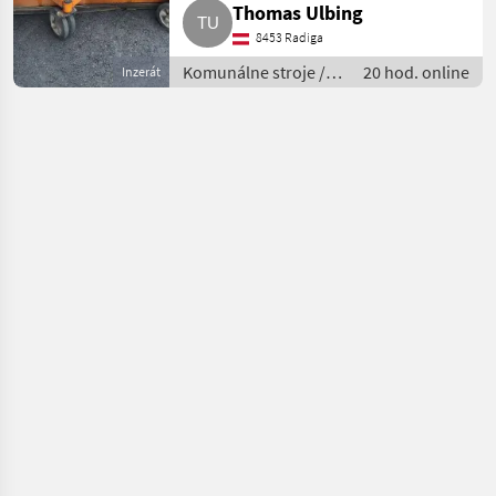
Thomas Ulbing
8453 Radiga
Komunálne stroje /
20 hod. online
Inzerát
Zametací stroj