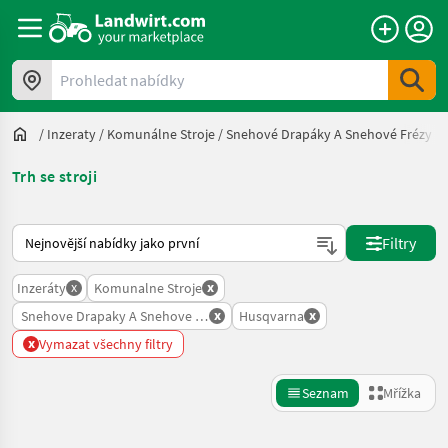
Prohledat nabídky
/
Inzeraty
/
Komunálne Stroje
/
Snehové Drapáky A Snehové Frézy
/
Trh se stroji
Takto se řadí nabídky na Landwirt.com
Filtry
x
x
Inzeráty
Komunalne Stroje
x
x
Snehove Drapaky A Snehove Frezy
Husqvarna
x
Vymazat všechny filtry
Seznam
Mřížka