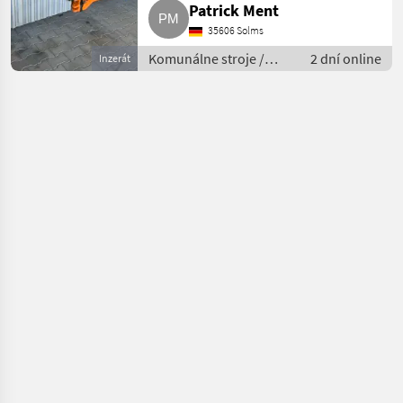
Patrick Ment
35606 Solms
Komunálne stroje /
2 dní online
Inzerát
Spádová kosačka