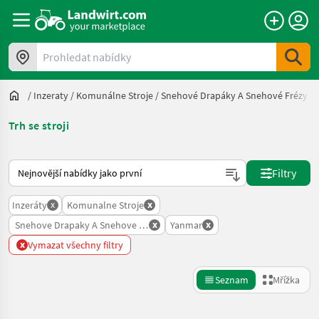
Prohledat nabídky
/
Inzeraty
/
Komunálne Stroje
/
Snehové Drapáky A Snehové Frézy
/
Trh se stroji
Takto se řadí nabídky na Landwirt.com
Filtry
x
x
Inzeráty
Komunalne Stroje
x
x
Snehove Drapaky A Snehove Frezy
Yanmar
x
Vymazat všechny filtry
Seznam
Mřížka