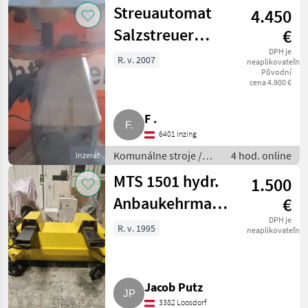
Spádová kosačka
Streuautomat
4.450
Salzstreuer
€
Gmeiner STA
DPH je
R. v. 2007
neaplikovateľné
Původní
2.000 TC
cena 4.900 €
F .
6401 Inzing
Komunálne stroje /
4 hod. online
Inzerát
Striekacie stroje
MTS 1501 hydr.
1.500
Anbaukehrmaschine
€
für Stapler,
DPH je
R. v. 1995
neaplikovateľné
Radlader
Jacob Putz
3382 Loosdorf