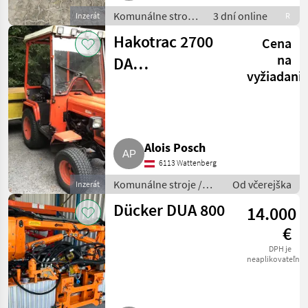
Komunálne stroje
3 dní online
Inzerát
R
/ Zametací stroj
Hakotrac 2700
Cena
na
DA
vyžiadani
Kommunaltraktor
Alois Posch
6113 Wattenberg
Komunálne stroje /
Od včerejška
Inzerát
Ostatné komunálne
Dücker DUA 800
14.000
náradia
€
DPH je
neaplikovateľné