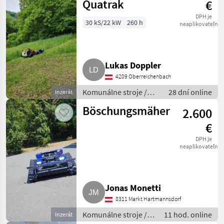
Quatrak
€
DPH je
30 kS/22 kW
260 h
neaplikovateľné
Lukas Doppler
4209 Oberreichenbach
Komunálne stroje /
28 dní online
Inzerát
Spádová kosačka
Böschungsmäher
2.600
€
DPH je
neaplikovateľné
Jonas Monetti
8311 Markt Hartmannsdorf
Komunálne stroje /
11 hod. online
Inzerát