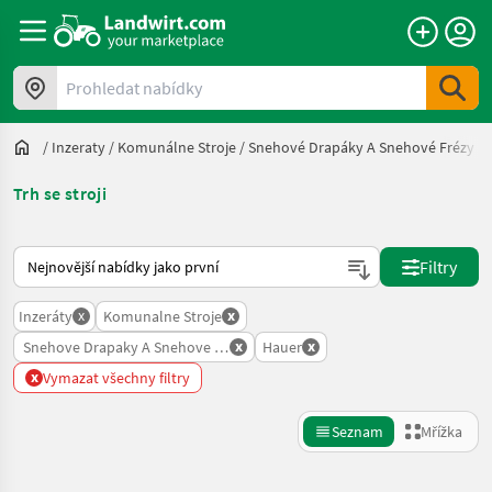
Prohledat nabídky
/
Inzeraty
/
Komunálne Stroje
/
Snehové Drapáky A Snehové Frézy
/
Trh se stroji
Takto se řadí nabídky na Landwirt.com
Filtry
x
x
Inzeráty
Komunalne Stroje
x
x
Snehove Drapaky A Snehove Frezy
Hauer
x
Vymazat všechny filtry
Seznam
Mřížka