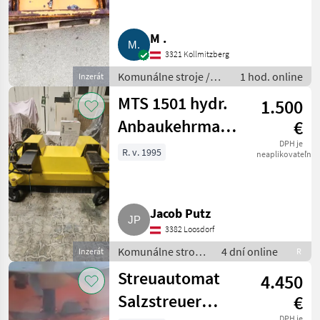
M .
3321 Kollmitzberg
Komunálne stroje /
1 hod. online
Inzerát
Striekacie stroje
MTS 1501 hydr.
1.500
Anbaukehrmaschine
€
für Stapler,
DPH je
R. v. 1995
neaplikovateľné
Radlader
Jacob Putz
3382 Loosdorf
Komunálne stroje
4 dní online
Inzerát
R
/ Zametací stroj
Streuautomat
4.450
Salzstreuer
€
DPH je