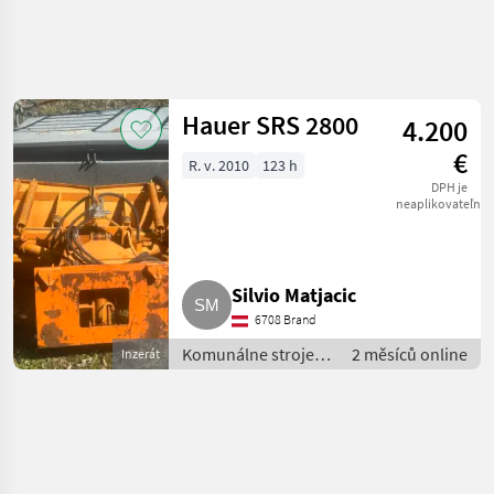
Zpřesnit
hledání
Hauer SRS 2800
4.200
Kategorie
Země
Filtry
5
€
R. v. 2010
123 h
Zobrazit
DPH je
AKTUÁLNÍ
neaplikovateľné
Obnovit
1
CESTA
výsledků
komunálna
technika
Silvio Matjacic
Komunalne
Stroje
6708 Brand
Snehove
Komunálne stroje /
2 měsíců online
Inzerát
Drapaky A
Snehové drapáky a
Snehove
Frezy
snehové frézy
Hauer
VYBRAT
KATEGORII