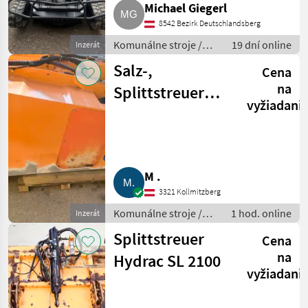
Michael Giegerl
8542 Bezirk Deutschlandsberg
Komunálne stroje /
19 dní online
Inzerát
Spádová kosačka
Salz-,
Cena
na
Splittstreuer
vyžiadani
Hauer TS 215
M .
3321 Kollmitzberg
Komunálne stroje /
1 hod. online
Inzerát
Striekacie stroje
Splittstreuer
Cena
na
Hydrac SL 2100
vyžiadani