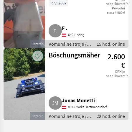
Gmeiner STA
R. v. 2007
neaplikovateľné
Původní
2.000 TC
cena 4.900 €
F .
6401 Inzing
Komunálne stroje /
15 hod. online
Inzerát
Striekacie stroje
Böschungsmäher
2.600
€
DPH je
neaplikovateľné
Jonas Monetti
8311 Markt Hartmannsdorf
Komunálne stroje /
22 hod. online
Inzerát
Spádová kosačka