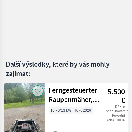
Hauer
Hydrac
Kahlbacher
Samasz
Další výsledky, které by vás mohly
Pronar
zajímat:
Stekro
Zobrazit
Ferngesteuerter
5.500
všech
Raupenmäher,
€
51
Mähroboter,
DPH je
18 kS/13 kW
R. v. 2026
MARKETPLACE
neaplikovateľné
Původní
Böschungsmäher
cena 6.000 €
Nabídky
Marketplace
Inzeráty
prodejců