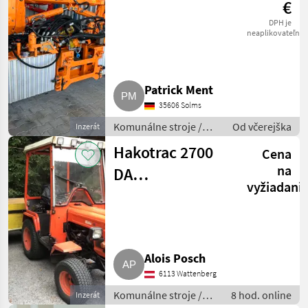
€
DPH je
neaplikovateľné
Patrick Ment
35606 Solms
Komunálne stroje /
Od včerejška
Inzerát
Spádová kosačka
Hakotrac 2700
Cena
na
DA
vyžiadani
Kommunaltraktor
Alois Posch
6113 Wattenberg
Komunálne stroje /
8 hod. online
Inzerát