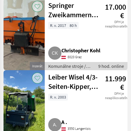
Ostatné komunálne
Springer
17.000
náradia
Zweikammernstreuer
€
SD
DPH je
R. v. 2017
80 h
neaplikovateľné
Christopher Kohl
8020 Graz
Komunálne stroje /
9 hod. online
Inzerát
Snehové drapáky a
Leiber Wisel 4/3-
11.999
snehové frézy
Seiten-Kipper,
€
Hoflader,
DPH je
R. v. 2003
neaplikovateľné
Kommunalfahrzeug
A .
3550 Langenlois