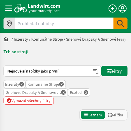
Prohledat nabídky
/
Inzeraty
/
Komunálne Stroje
/
Snehové Drapáky A Snehové Frézy
/
Trh se stroji
Takto se řadí nabídky na Landwirt.com
Filtry
x
x
Inzeráty
Komunalne Stroje
x
x
Snehove Drapaky A Snehove Frezy
Ecotech
x
Vymazat všechny filtry
Seznam
Mřížka