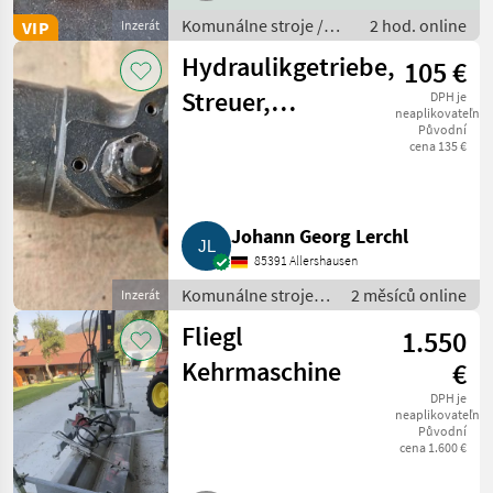
Komunálne stroje /
2 hod. online
VIP
Inzerát
Snehové drapáky a
Hydraulikgetriebe,
105 €
snehové frézy
Streuer,
DPH je
neaplikovateľné
Baumaschinen,
Původní
cena 135 €
Hydraulikmotor
Danfoss OMP
Johann Georg Lerchl
200
85391 Allershausen
Komunálne stroje /
2 měsíců online
Inzerát
Ostatné komunálne
Fliegl
1.550
náradia
Kehrmaschine
€
DPH je
neaplikovateľné
Původní
cena 1.600 €