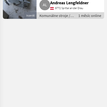
Andreas Lengfeldner
9772 Spittal an der Drau
Komunálne stroje /
1 měsíc online
Inzerát
Zametací stroj