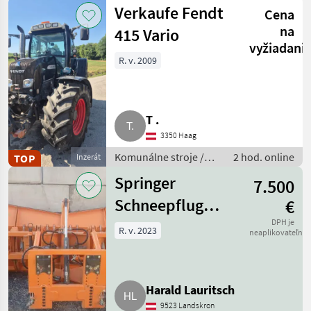
stroje /
Verkaufe Fendt
Cena
Zametací stroj
na
415 Vario
vyžiadani
R. v. 2009
T .
3350 Haag
Komunálne stroje /
2 hod. online
TOP
Inzerát
Komunálne vozidlá
Springer
7.500
Schneepflug
€
SHB 3606-4
DPH je
R. v. 2023
neaplikovateľné
Harald Lauritsch
9523 Landskron