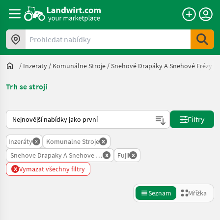
Prohledat nabídky
/
Inzeraty
/
Komunálne Stroje
/
Snehové Drapáky A Snehové Frézy
/
Trh se stroji
Takto se řadí nabídky na Landwirt.com
Filtry
x
x
Inzeráty
Komunalne Stroje
x
x
Snehove Drapaky A Snehove Frezy
Fujii
x
Vymazat všechny filtry
Seznam
Mřížka