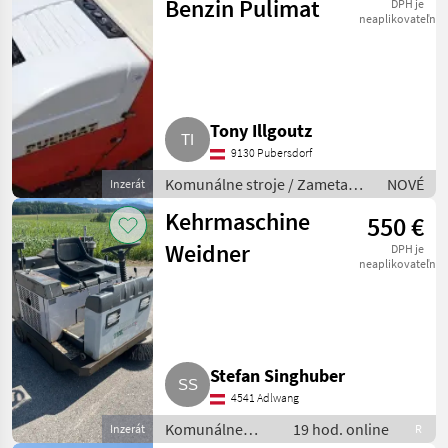
Benzin Pulimat
DPH je
neaplikovateľné
Tony Illgoutz
9130 Pubersdorf
Komunálne stroje / Zametací
NOVÉ
Inzerát
stroj
Kehrmaschine
550 €
Weidner
DPH je
neaplikovateľné
Stefan Singhuber
4541 Adlwang
Komunálne
19 hod. online
Inzerát
R