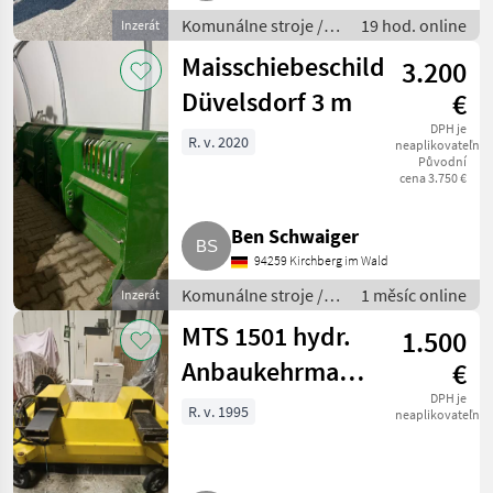
Komunálne stroje /
19 hod. online
Inzerát
Zametací stroj
Maisschiebeschild
3.200
Düvelsdorf 3 m
€
DPH je
R. v. 2020
neaplikovateľné
Původní
cena 3.750 €
Ben Schwaiger
94259 Kirchberg im Wald
Komunálne stroje /
1 měsíc online
Inzerát
Zametací stroj
MTS 1501 hydr.
1.500
Anbaukehrmaschine
€
für Stapler,
DPH je
R. v. 1995
neaplikovateľné
Radlader