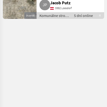
Jacob Putz
3382 Loosdorf
Komunálne stroje
5 dní online
Inzerát
R
/ Zametací stroj