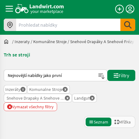
Prohledat nabídky
/
Inzeraty
/
Komunálne Stroje
/
Snehové Drapáky A Snehové Frézy
/
Trh se stroji
Takto se řadí nabídky na Landwirt.com
Filtry
x
x
Inzeráty
Komunalne Stroje
x
x
Snehove Drapaky A Snehove Frezy
Landgut
x
Vymazat všechny filtry
Seznam
Mřížka