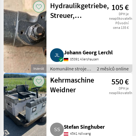
Snehové drapáky a
Hydraulikgetriebe,
105 €
snehové frézy
Streuer,
DPH je
neaplikovateľné
Baumaschinen,
Původní
cena 135 €
Hydraulikmotor
Danfoss OMP
Johann Georg Lerchl
200
85391 Allershausen
Komunálne stroje /
2 měsíců online
Inzerát
Ostatné komunálne
Kehrmaschine
550 €
náradia
Weidner
DPH je
neaplikovateľné
Stefan Singhuber
4541 Adlwang