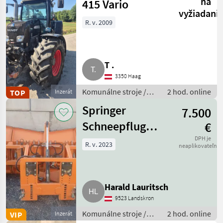
na
415 Vario
vyžiadani
R. v. 2009
T .
3350 Haag
Komunálne stroje /
2 hod. online
TOP
Inzerát
Komunálne vozidlá
Springer
7.500
Schneepflug
€
SHB 3606-4
DPH je
R. v. 2023
neaplikovateľné
Harald Lauritsch
9523 Landskron
Komunálne stroje /
2 hod. online
VIP
Inzerát